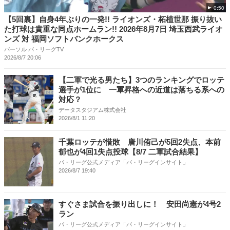
0:50
【5回裏】自身4年ぶりの一発!! ライオンズ・柘植世那 振り抜い
た打球は貴重な同点ホームラン!! 2026年8月7日 埼玉西武ライオ
ンズ 対 福岡ソフトバンクホークス
パーソル パ・リーグTV
2026/8/7 20:06
【二軍で光る男たち】3つのランキングでロッテ
選手が1位に 一軍昇格への近道は落ちる系への
対応？
データスタジアム株式会社
2026/8/1 11:20
千葉ロッテが惜敗 唐川侑己が5回2失点、本前
郁也が4回1失点投球【8/7 二軍試合結果】
パ・リーグ公式メディア「パ・リーグインサイト」
2026/8/7 19:40
すぐさま試合を振り出しに！ 安田尚憲が4号2
ラン
パ・リーグ公式メディア「パ・リーグインサイト」