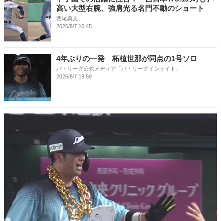
高い大型右腕、強肩光る名門不動のショート
西尾典文
2026/8/7 10:45
4年ぶりの一発 柘植世那が同点の1号ソロ
パ・リーグ公式メディア「パ・リーグインサイト」
2026/8/7 19:59