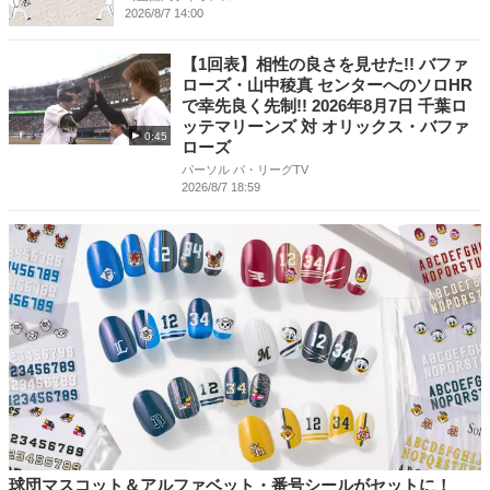
2026/8/7 14:00
【1回表】相性の良さを見せた!! バファ
ローズ・山中稜真 センターへのソロHR
で幸先良く先制!! 2026年8月7日 千葉ロ
ッテマリーンズ 対 オリックス・バファ
0:45
ローズ
パーソル パ・リーグTV
2026/8/7 18:59
球団マスコット＆アルファベット・番号シールがセットに！