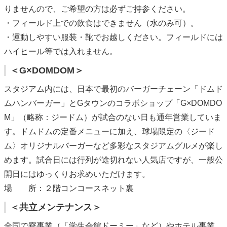
りませんので、ご希望の方は必ずご持参ください。
・フィールド上での飲食はできません（水のみ可）。
・運動しやすい服装・靴でお越しください。フィールドには
ハイヒール等では入れません。
＜G×DOMDOM＞
スタジアム内には、⽇本で最初のバーガーチェーン「ドムド
ムハンバーガー」とGタウンのコラボショップ「G×DOMDO
M」（略称：ジードム）が試合のない日も通年営業していま
す。ドムドムの定番メニューに加え、球場限定の〈ジード
ム〉オリジナルバーガーなど多彩なスタジアムグルメが楽し
めます。試合日には行列が途切れない人気店ですが、一般公
開日にはゆっくりお求めいただけます。
場 所：２階コンコースネット裏
＜共立メンテナンス＞
全国で寮事業（「学生会館ドーミー」など）やホテル事業