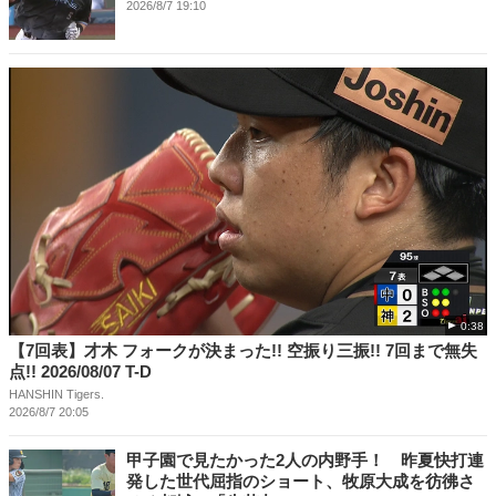
2026/8/7 19:10
0:38
【7回表】才木 フォークが決まった!! 空振り三振!! 7回まで無失
点!! 2026/08/07 T-D
HANSHIN Tigers.
2026/8/7 20:05
甲子園で見たかった2人の内野手！ 昨夏快打連
発した世代屈指のショート、牧原大成を彷彿さ