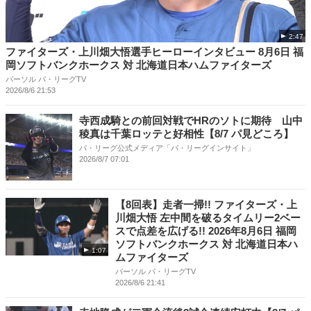
2:47
ファイターズ・上川畑大悟選手ヒーローインタビュー 8月6日 福
岡ソフトバンクホークス 対 北海道日本ハムファイターズ
パーソル パ・リーグTV
2026/8/6 21:53
寺西成騎との前回対戦でHRのソトに期待 山中
稜真は千葉ロッテと好相性【8/7 パ見どころ】
パ・リーグ公式メディア「パ・リーグインサイト」
2026/8/7 07:01
【8回表】走者一掃!! ファイターズ・上
川畑大悟 左中間を破るタイムリー2ベー
スで点差を広げる!! 2026年8月6日 福岡
ソフトバンクホークス 対 北海道日本ハ
1:07
ムファイターズ
パーソル パ・リーグTV
2026/8/6 21:41