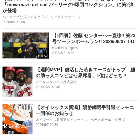
「muw maze gel nail パ・リーグ6球団コレクション」に第2弾
が登場
パ・リーグ公式メディア「パ・リーグインサイト」
2026/8/7 12:00
【1回裏】佐藤 センターへ一直線!! 第23
号ツーランホームラン!! 2026/08/07 T-D
HANSHIN Tigers.
2026/8/7 18:36
0:57
【週間MVP】復活した若きエースがトップ 鯉
の助っ人コンビはセ界席巻、1位はどっち？
データスタジアム株式会社
2026/7/27 13:45
【オイシックス新潟】陽岱鋼選手引退セレモニ
ー開催のお知らせ
オイシックス新潟アルビレックス・ベースボール・クラブ
2026/8/7 10:39