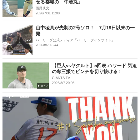
せる都城の「牛若丸」
西尾典文
2026/7/31 11:00
山中稜真が先制の2号ソロ！ 7月19日以来の一
発
パ・リーグ公式メディア「パ・リーグインサイト」
2026/8/7 18:44
【巨人vsヤクルト】5回表 ハワード 気迫
の奪三振でピンチを切り抜ける！
GIANTS TV
2026/8/7 20:05
0:17