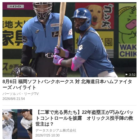
3:52
8月6日 福岡ソフトバンクホークス 対 北海道日本ハムファイタ
ーズ ハイライト
パーソル パ・リーグTV
2026/8/6 21:54
【二軍で光る男たち】22年盗塁王が巧みなバッ
トコントロールを披露 オリックス投手陣の救
世主は？
データスタジアム株式会社
2026/7/25 10:30