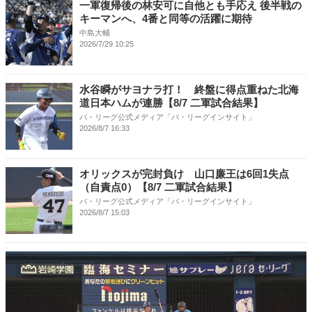
一軍復帰後の林安可に自他とも手応え 後半戦の
キーマンへ、4番と同等の活躍に期待
中島大輔
2026/7/29 10:25
水谷瞬がサヨナラ打！ 終盤に得点重ねた北海
道日本ハムが連勝【8/7 二軍試合結果】
パ・リーグ公式メディア「パ・リーグインサイト」
2026/8/7 16:33
オリックスが完封負け 山口廉王は6回1失点
（自責点0）【8/7 二軍試合結果】
パ・リーグ公式メディア「パ・リーグインサイト」
2026/8/7 15:03