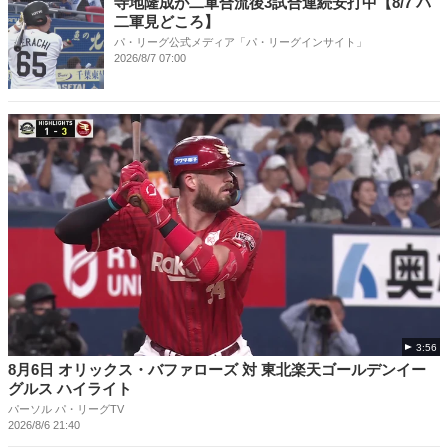
寺地隆成が二軍合流後3試合連続安打中【8/7 パ
二軍見どころ】
パ・リーグ公式メディア「パ・リーグインサイト」
2026/8/7 07:00
3:56
8月6日 オリックス・バファローズ 対 東北楽天ゴールデンイー
グルス ハイライト
パーソル パ・リーグTV
2026/8/6 21:40