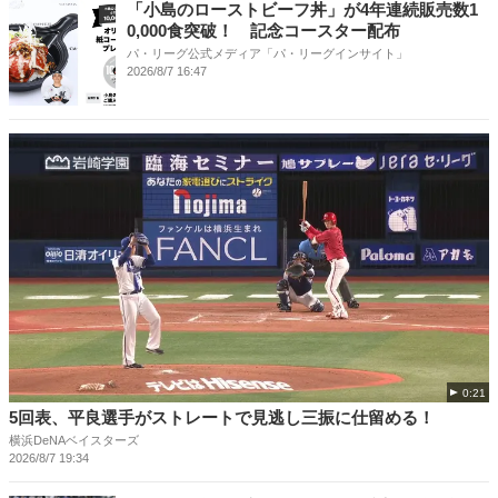
「小島のローストビーフ丼」が4年連続販売数1
0,000食突破！ 記念コースター配布
パ・リーグ公式メディア「パ・リーグインサイト」
2026/8/7 16:47
0:21
5回表、平良選手がストレートで見逃し三振に仕留める！
横浜DeNAベイスターズ
2026/8/7 19:34