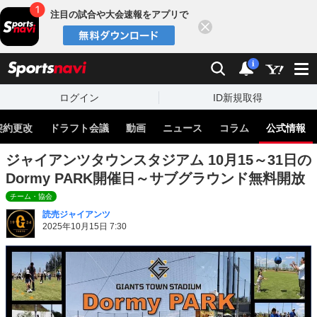
注目の試合や大会速報をアプリで
閉じる
sports
検索
通知
i
ログイン
ID新規取得
契約更改
ドラフト会議
動画
ニュース
コラム
公式情報
ジャイアンツタウンスタジアム 10月15～31日の
Dormy PARK開催日～サブグラウンド無料開放
チーム・協会
読売ジャイアンツ
2025年10月15日 7:30