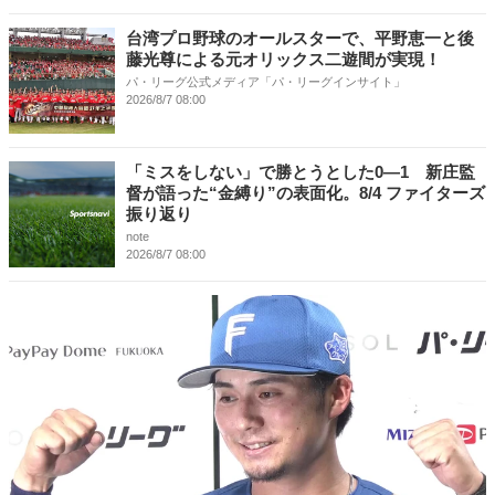
台湾プロ野球のオールスターで、平野恵一と後
藤光尊による元オリックス二遊間が実現！
パ・リーグ公式メディア「パ・リーグインサイト」
2026/8/7 08:00
「ミスをしない」で勝とうとした0―1 新庄監
督が語った“金縛り”の表面化。8/4 ファイターズ
振り返り
note
2026/8/7 08:00