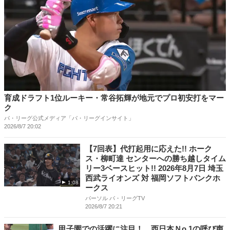
育成ドラフト1位ルーキー・常谷拓輝が地元でプロ初安打をマー
ク
パ・リーグ公式メディア「パ・リーグインサイト」
2026/8/7 20:02
【7回表】代打起用に応えた!! ホーク
ス・柳町達 センターへの勝ち越しタイム
リー3ベースヒット!! 2026年8月7日 埼玉
西武ライオンズ 対 福岡ソフトバンクホ
1:08
ークス
パーソル パ・リーグTV
2026/8/7 20:21
甲子園での活躍に注目！ 西日本Ｎo.1の呼び声