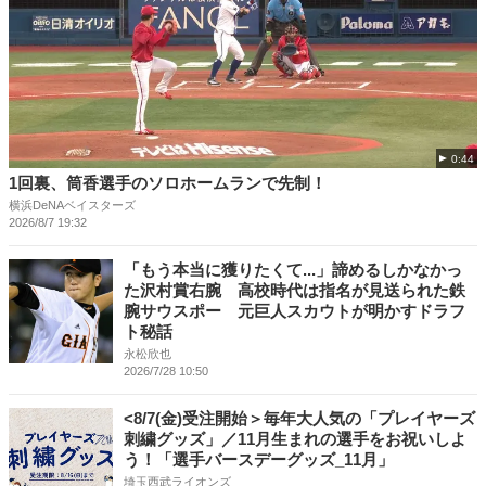
0:44
1回裏、筒香選手のソロホームランで先制！
横浜DeNAベイスターズ
2026/8/7 19:32
「もう本当に獲りたくて...」諦めるしかなかっ
た沢村賞右腕 高校時代は指名が見送られた鉄
腕サウスポー 元巨人スカウトが明かすドラフ
ト秘話
永松欣也
2026/7/28 10:50
<8/7(金)受注開始＞毎年大人気の「プレイヤーズ
刺繍グッズ」／11月生まれの選手をお祝いしよ
う！「選手バースデーグッズ_11月」
埼玉西武ライオンズ