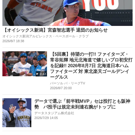
【オイシックス新潟】宮森智志選手 退団のお知らせ
オイシックス新潟アルビレックス・ベースボール・クラブ
2026/8/7 18:38
【5回裏】待望の一打!! ファイターズ・
常谷拓輝 地元北海道で嬉しいプロ初安打
を記録!! 2026年8月7日 北海道日本ハム
ファイターズ 対 東北楽天ゴールデンイ
0:42
ーグルス
パーソル パ・リーグTV
2026/8/7 20:00
データで選ぶ「前半戦MVP」セは投打とも阪神
勢 パ投手は規定未到達右腕がトップに
データスタジアム株式会社
2026/7/29 14:05