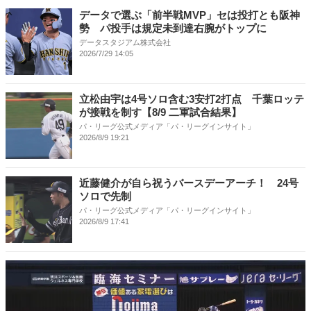
データで選ぶ「前半戦MVP」セは投打とも阪神
勢 パ投手は規定未到達右腕がトップに
データスタジアム株式会社
2026/7/29 14:05
立松由宇は4号ソロ含む3安打2打点 千葉ロッテ
が接戦を制す【8/9 二軍試合結果】
パ・リーグ公式メディア「パ・リーグインサイト」
2026/8/9 19:21
近藤健介が自ら祝うバースデーアーチ！ 24号
ソロで先制
パ・リーグ公式メディア「パ・リーグインサイト」
2026/8/9 17:41