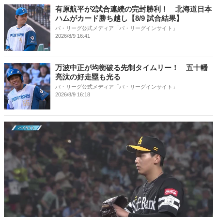
有原航平が2試合連続の完封勝利！ 北海道日本
ハムがカード勝ち越し【8/9 試合結果】
パ・リーグ公式メディア「パ・リーグインサイト」
2026/8/9 16:41
万波中正が均衡破る先制タイムリー！ 五十幡
亮汰の好走塁も光る
パ・リーグ公式メディア「パ・リーグインサイト」
2026/8/9 16:18