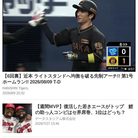
0:57
【6回裏】近本 ライトスタンドへ均衡を破る先制アーチ!! 第1号
ホームラン!! 2026/08/09 T-D
HANSHIN Tigers.
2026/8/9 20:32
【週間MVP】復活した若きエースがトップ 鯉
の助っ人コンビはセ界席巻、1位はどっち？
データスタジアム株式会社
2026/7/27 13:45