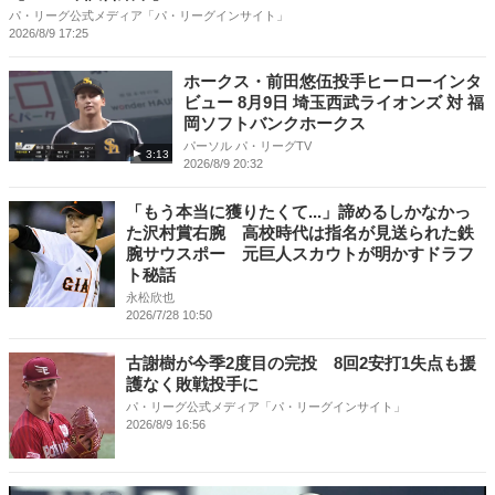
パ・リーグ公式メディア「パ・リーグインサイト」
2026/8/9 17:25
ホークス・前田悠伍投手ヒーローインタ
ビュー 8月9日 埼玉西武ライオンズ 対 福
岡ソフトバンクホークス
パーソル パ・リーグTV
3:13
2026/8/9 20:32
「もう本当に獲りたくて...」諦めるしかなかっ
た沢村賞右腕 高校時代は指名が見送られた鉄
腕サウスポー 元巨人スカウトが明かすドラフ
ト秘話
永松欣也
2026/7/28 10:50
古謝樹が今季2度目の完投 8回2安打1失点も援
護なく敗戦投手に
パ・リーグ公式メディア「パ・リーグインサイト」
2026/8/9 16:56