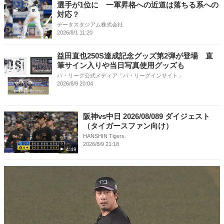
選手が1位に 一軍昇格への近道は落ちる系への
対応？
データスタジアム株式会社
2026/8/1 11:20
益田直也250S達成記念グッズ第2弾が登場 直
筆サイン入りや当日写真使用グッズも
パ・リーグ公式メディア「パ・リーグインサイト」
2026/8/9 20:04
阪神vs中日 2026/08/089 ダイジェスト
（タイガースファン向け）
HANSHIN Tigers.
2026/8/9 21:18
4:49