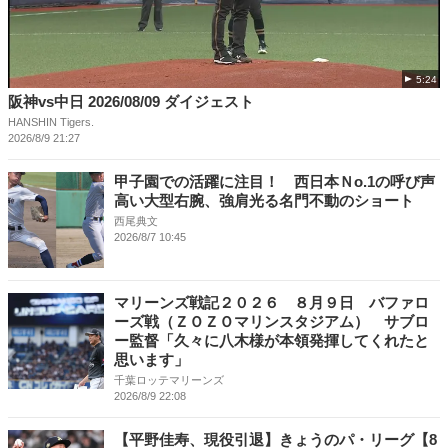
5:24
阪神vs中日 2026/08/09 ダイジェスト
HANSHIN Tigers.
2026/8/9 21:27
甲子園での活躍に注目！ 西日本Ｎo.1の呼び声
高い大型右腕、強肩光る名門不動のショート
西尾典文
2026/8/7 10:45
マリーンズ戦記２０２６ ８月９日 バファロ
ーズ戦（ＺＯＺＯマリンスタジアム） サブロ
ー監督「久々に八木様が本領発揮してくれたと
思います」
千葉ロッテマリーンズ
2026/8/9 22:08
【平野佳寿、現役引退】きょうのパ・リーグ【8