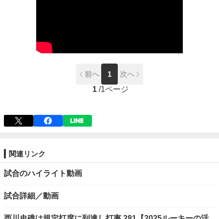
前へ
1
次へ
1
/
1ページ
関連リンク
試合のハイライト動画
試合詳細／動画
西川史礁は規定打席に到達し打率.281【2025ルーキーの活