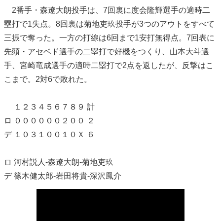
2番手・森遼大朗投手は、7回裏に度会隆輝選手の適時二
塁打で1失点。8回裏は菊地吏玖投手が3つのアウトをすべて
三振で奪った。一方の打線は6回まで1安打無得点。7回表に
先頭・アセベド選手の二塁打で好機をつくり、山本大斗選
手、宮崎竜成選手の適時二塁打で2点を返したが、反撃はこ
こまで。2対6で敗れた。
１２３４５６７８９ 計
ロ ００００００２００ ２
デ １０３１００１０Ｘ ６
ロ 河村説人-森遼大朗-菊地吏玖
デ 篠木健太郎-岩田将貴-深沢鳳介