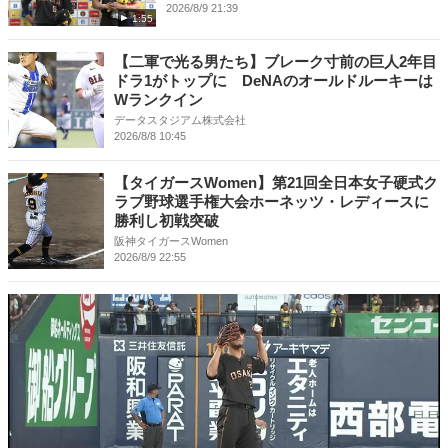
2026/8/9 21:39
1:55
【二軍で光る男たち】ブレーク寸前の巨人2年目
ドラ1がトップに DeNAのオールドルーキーは
Wランクイン
データスタジアム株式会社
2026/8/8 10:45
【タイガースWomen】第21回全日本女子硬式ク
ラブ野球選手権大会ホーネッツ・レディースに
勝利し初戦突破
阪神タイガースWomen
2026/8/9 22:55