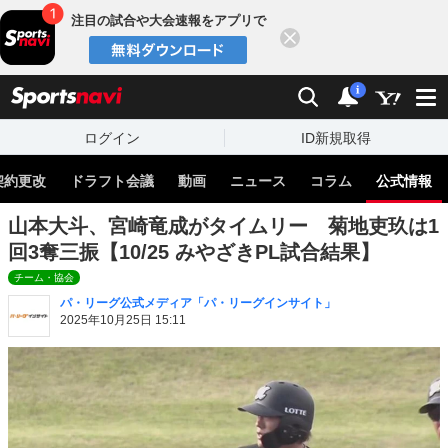
注目の試合や大会速報をアプリで
閉じる
sports
検索
通知
i
ログイン
ID新規取得
契約更改
ドラフト会議
動画
ニュース
コラム
公式情報
山本大斗、宮崎竜成がタイムリー 菊地吏玖は1
回3奪三振【10/25 みやざきPL試合結果】
チーム・協会
パ・リーグ公式メディア「パ・リーグインサイト」
2025年10月25日 15:11