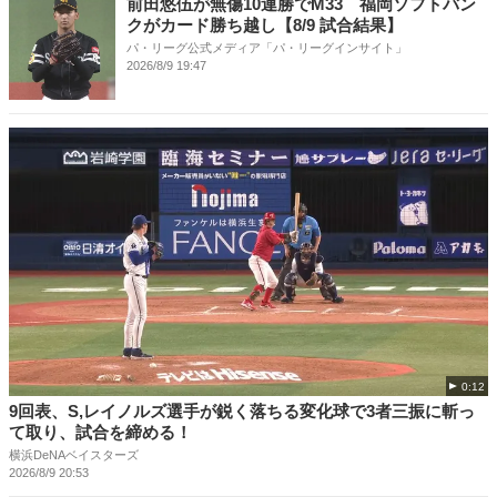
前田悠伍が無傷10連勝でM33 福岡ソフトバン
クがカード勝ち越し【8/9 試合結果】
パ・リーグ公式メディア「パ・リーグインサイト」
2026/8/9 19:47
0:12
9回表、S,レイノルズ選手が鋭く落ちる変化球で3者三振に斬っ
て取り、試合を締める！
横浜DeNAベイスターズ
2026/8/9 20:53