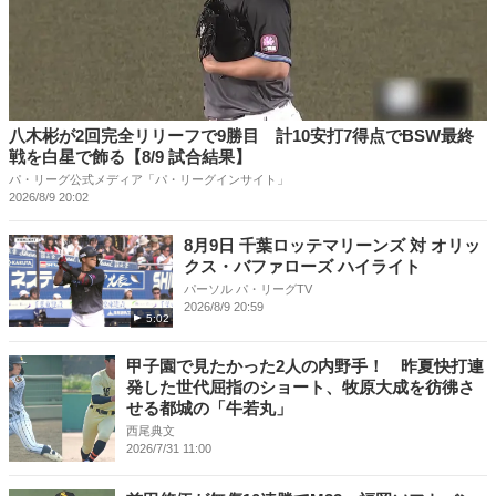
八木彬が2回完全リリーフで9勝目 計10安打7得点でBSW最終
戦を白星で飾る【8/9 試合結果】
パ・リーグ公式メディア「パ・リーグインサイト」
2026/8/9 20:02
8月9日 千葉ロッテマリーンズ 対 オリッ
クス・バファローズ ハイライト
パーソル パ・リーグTV
2026/8/9 20:59
5:02
甲子園で見たかった2人の内野手！ 昨夏快打連
発した世代屈指のショート、牧原大成を彷彿さ
せる都城の「牛若丸」
西尾典文
2026/7/31 11:00