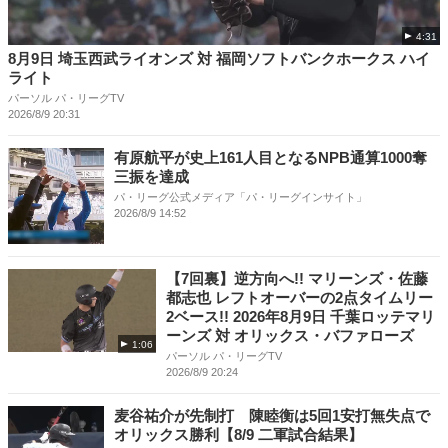
4:31
8月9日 埼玉西武ライオンズ 対 福岡ソフトバンクホークス ハイ
ライト
パーソル パ・リーグTV
2026/8/9 20:31
有原航平が史上161人目となるNPB通算1000奪
三振を達成
パ・リーグ公式メディア「パ・リーグインサイト」
2026/8/9 14:52
【7回裏】逆方向へ!! マリーンズ・佐藤
都志也 レフトオーバーの2点タイムリー
2ベース!! 2026年8月9日 千葉ロッテマリ
ーンズ 対 オリックス・バファローズ
1:06
パーソル パ・リーグTV
2026/8/9 20:24
麦谷祐介が先制打 陳睦衡は5回1安打無失点で
オリックス勝利【8/9 二軍試合結果】