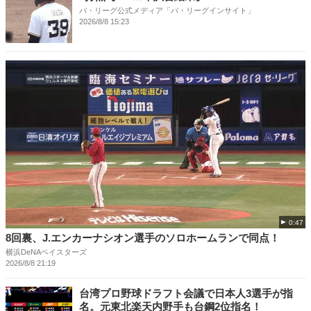
パ・リーグ公式メディア「パ・リーグインサイト」
2026/8/8 15:23
0:47
8回裏、J.エンカーナシオン選手のソロホームランで同点！
横浜DeNAベイスターズ
2026/8/8 21:19
台湾プロ野球ドラフト会議で日本人3選手が指
名。元東北楽天内野手も台鋼2位指名！