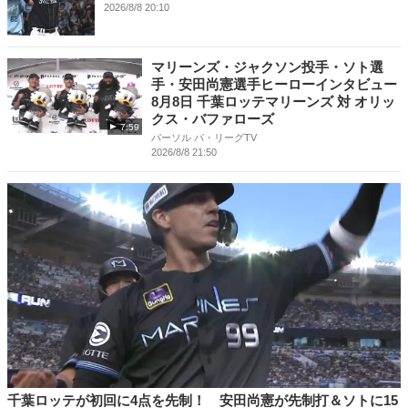
2026/8/8 20:10
マリーンズ・ジャクソン投手・ソト選
手・安田尚憲選手ヒーローインタビュー
8月8日 千葉ロッテマリーンズ 対 オリッ
クス・バファローズ
7:59
パーソル パ・リーグTV
2026/8/8 21:50
千葉ロッテが初回に4点を先制！ 安田尚憲が先制打＆ソトに15