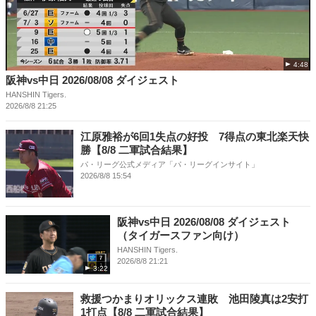
4:48
阪神vs中日 2026/08/08 ダイジェスト
HANSHIN Tigers.
2026/8/8 21:25
江原雅裕が6回1失点の好投 7得点の東北楽天快
勝【8/8 二軍試合結果】
パ・リーグ公式メディア「パ・リーグインサイト」
2026/8/8 15:54
阪神vs中日 2026/08/08 ダイジェスト
（タイガースファン向け）
HANSHIN Tigers.
2026/8/8 21:21
3:22
救援つかまりオリックス連敗 池田陵真は2安打
1打点【8/8 二軍試合結果】