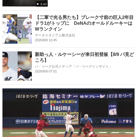
3:42
【二軍で光る男たち】ブレーク寸前の巨人2年目
ドラ1がトップに DeNAのオールドルーキーは
Wランクイン
データスタジアム株式会社
2026/8/8 10:45
新助っ人・ルケーシーが来日初登板【8/9 パ見ど
ころ】
パ・リーグ公式メディア「パ・リーグインサイト」
2026/8/9 07:01