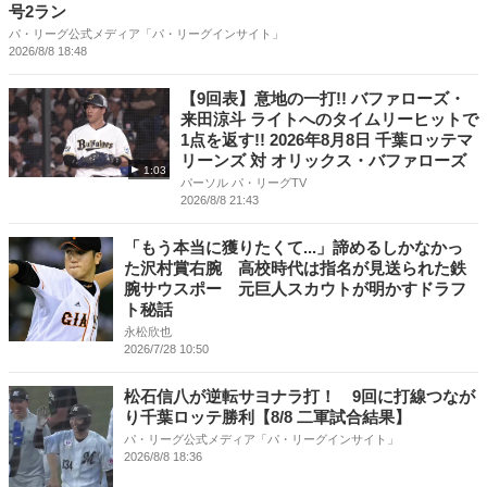
号2ラン
パ・リーグ公式メディア「パ・リーグインサイト」
2026/8/8 18:48
【9回表】意地の一打!! バファローズ・
来田涼斗 ライトへのタイムリーヒットで
1点を返す!! 2026年8月8日 千葉ロッテマ
リーンズ 対 オリックス・バファローズ
1:03
パーソル パ・リーグTV
2026/8/8 21:43
「もう本当に獲りたくて...」諦めるしかなかっ
た沢村賞右腕 高校時代は指名が見送られた鉄
腕サウスポー 元巨人スカウトが明かすドラフ
ト秘話
永松欣也
2026/7/28 10:50
松石信八が逆転サヨナラ打！ 9回に打線つなが
り千葉ロッテ勝利【8/8 二軍試合結果】
パ・リーグ公式メディア「パ・リーグインサイト」
2026/8/8 18:36