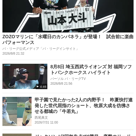
ZOZOマリンに「水曜日のカンパネラ」が登場！ 試合前に楽曲
パフォーマンス
パ・リーグ公式メディア「パ・リーグインサイト」
2026/8/8 21:32
8月8日 埼玉西武ライオンズ 対 福岡ソフ
トバンクホークス ハイライト
パーソル パ・リーグTV
2026/8/8 21:56
4:46
甲子園で見たかった2人の内野手！ 昨夏快打連
発した世代屈指のショート、牧原大成を彷彿さ
せる都城の「牛若丸」
西尾典文
2026/7/31 11:00