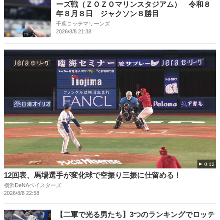
ーズ戦（ＺＯＺＯマリンスタジアム） 令和８
年８月８日 ジャクソン８勝目
千葉ロッテマリーンズ
2026/8/8 21:38
0:12
12回表、馬場選手が変化球で空振り三振に仕留める！
横浜DeNAベイスターズ
2026/8/8 22:58
【二軍で光る男たち】3つのランキングでロッテ