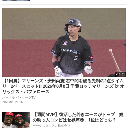
0:53
【1回裏】マリーンズ・安田尚憲 右中間を破る先制の2点タイム
リー2ベースヒット!! 2026年8月8日 千葉ロッテマリーンズ 対 オ
リックス・バファローズ
パーソル パ・リーグTV
2026/8/8 21:36
【週間MVP】復活した若きエースがトップ 鯉
の助っ人コンビはセ界席巻、1位はどっち？
データスタジアム株式会社