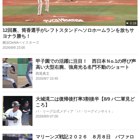
0:28
12回裏、筒香選手がレフトスタンドへソロホームランを放ちサ
ヨナラ勝ち！
横浜DeNAベイスターズ
2026/8/8 23:00
甲子園での活躍に注目！ 西日本Ｎo.1の呼び声
高い大型右腕、強肩光る名門不動のショート
西尾典文
2026/8/7 10:45
大城滉二は復帰後打率3割後半【8/9 パ二軍見ど
ころ】
パ・リーグ公式メディア「パ・リーグインサイト」
2026/8/9 07:00
マリーンズ戦記２０２６ ８月８日 バファロ