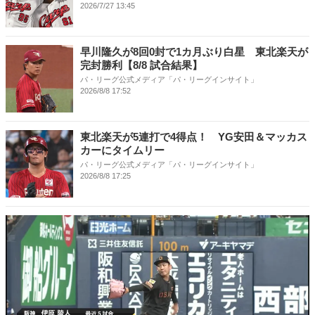
2026/7/27 13:45
早川隆久が8回0封で1カ月ぶり白星 東北楽天が
完封勝利【8/8 試合結果】
パ・リーグ公式メディア「パ・リーグインサイト」
2026/8/8 17:52
東北楽天が5連打で4得点！ YG安田＆マッカス
カーにタイムリー
パ・リーグ公式メディア「パ・リーグインサイト」
2026/8/8 17:25