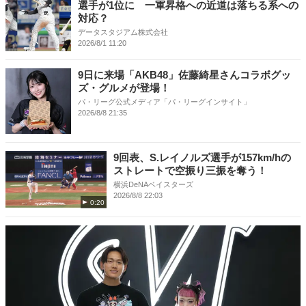
選手が1位に 一軍昇格への近道は落ちる系への
対応？
データスタジアム株式会社
2026/8/1 11:20
9日に来場「AKB48」佐藤綺星さんコラボグッ
ズ・グルメが登場！
パ・リーグ公式メディア「パ・リーグインサイト」
2026/8/8 21:35
9回表、S.レイノルズ選手が157km/hの
ストレートで空振り三振を奪う！
横浜DeNAベイスターズ
2026/8/8 22:03
0:20