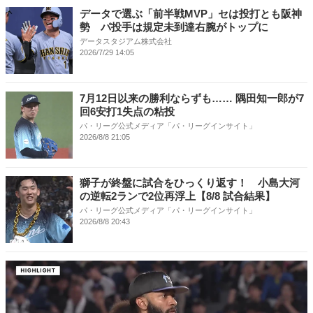
データで選ぶ「前半戦MVP」セは投打とも阪神
勢 パ投手は規定未到達右腕がトップに
データスタジアム株式会社
2026/7/29 14:05
7月12日以来の勝利ならずも…… 隅田知一郎が7
回6安打1失点の粘投
パ・リーグ公式メディア「パ・リーグインサイト」
2026/8/8 21:05
獅子が終盤に試合をひっくり返す！ 小島大河
の逆転2ランで2位再浮上【8/8 試合結果】
パ・リーグ公式メディア「パ・リーグインサイト」
2026/8/8 20:43