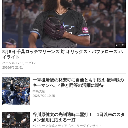
4:21
8月8日 千葉ロッテマリーンズ 対 オリックス・バファローズ ハ
イライト
パーソル パ・リーグTV
2026/8/8 21:51
一軍復帰後の林安可に自他とも手応え 後半戦の
キーマンへ、4番と同等の活躍に期待
中島大輔
2026/7/29 10:25
谷川原健太の先制適時二塁打！ 1日以来のスタ
メン起用に応える一打
パ・リーグ公式メディア「パ・リーグインサイト」