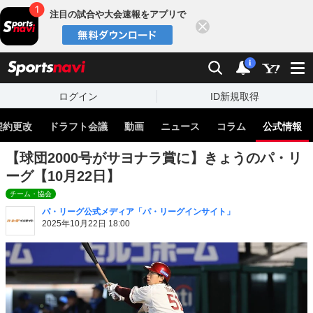
注目の試合や大会速報をアプリで
閉じる
sports
検索
通知
i
ログイン
ID新規取得
契約更改
ドラフト会議
動画
ニュース
コラム
公式情報
【球団2000号がサヨナラ賞に】きょうのパ・リ
ーグ【10月22日】
チーム・協会
パ・リーグ公式メディア「パ・リーグインサイト」
2025年10月22日 18:00