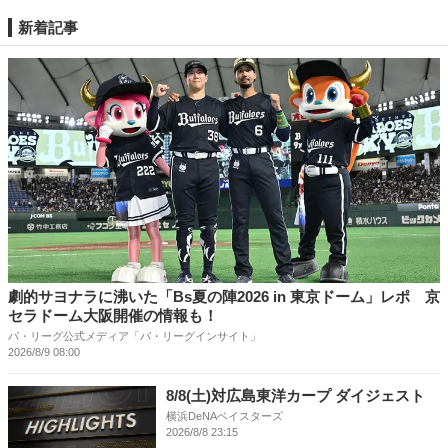
新着記事
劇的サヨナラに沸いた「Bs夏の陣2026 in 東京ドーム」レポ 京
セラドーム大阪開催の情報も！
パ・リーグ公式メディア「パ・リーグインサイト」
2026/8/9 08:00
8/8(土)対広島東洋カープ ダイジェスト
横浜DeNAベイスターズ
2026/8/8 23:15