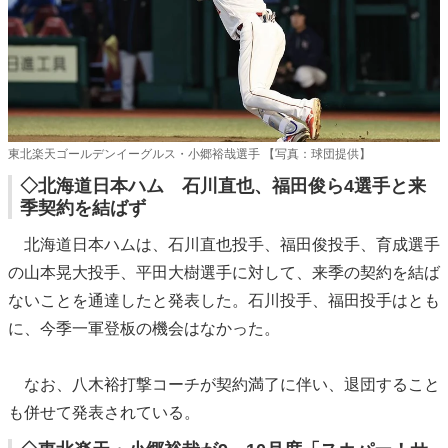
東北楽天ゴールデンイーグルス・小郷裕哉選手 【写真：球団提供】
◇北海道日本ハム 石川直也、福田俊ら4選手と来
季契約を結ばず
北海道日本ハムは、石川直也投手、福田俊投手、育成選手
の山本晃大投手、平田大樹選手に対して、来季の契約を結ば
ないことを通達したと発表した。石川投手、福田投手はとも
に、今季一軍登板の機会はなかった。
なお、八木裕打撃コーチが契約満了に伴い、退団すること
も併せて発表されている。