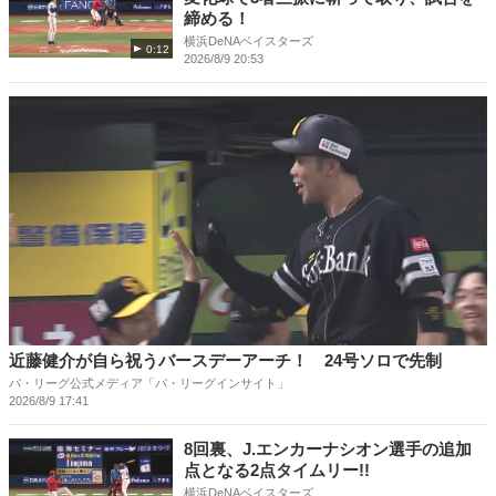
締める！
横浜DeNAベイスターズ
0:12
2026/8/9 20:53
近藤健介が自ら祝うバースデーアーチ！ 24号ソロで先制
パ・リーグ公式メディア「パ・リーグインサイト」
2026/8/9 17:41
8回裏、J.エンカーナシオン選手の追加
点となる2点タイムリー!!
横浜DeNAベイスターズ