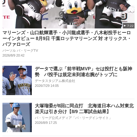
7:22
マリーンズ・山口航輝選手・小川龍成選手・八木彬投手ヒーロ
ーインタビュー 8月9日 千葉ロッテマリーンズ 対 オリックス・
バファローズ
パーソル パ・リーグTV
2026/8/9 20:42
データで選ぶ「前半戦MVP」セは投打とも阪神
勢 パ投手は規定未到達右腕がトップに
データスタジアム株式会社
2026/7/29 14:05
大塚瑠晏が8回に同点打 北海道日本ハム対東北
楽天は引き分け【8/9 二軍試合結果】
パ・リーグ公式メディア「パ・リーグインサイト」
2026/8/9 17:25