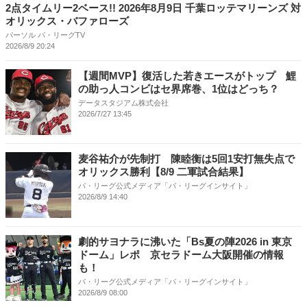
2点タイムリー2ベース!! 2026年8月9日 千葉ロッテマリーンズ 対
オリックス・バファローズ
パーソル パ・リーグTV
2026/8/9 20:24
【週間MVP】復活した若きエースがトップ 鯉
の助っ人コンビはセ界席巻、1位はどっち？
データスタジアム株式会社
2026/7/27 13:45
麦谷祐介が先制打 陳睦衡は5回1安打無失点で
オリックス勝利【8/9 二軍試合結果】
パ・リーグ公式メディア「パ・リーグインサイト」
2026/8/9 14:40
劇的サヨナラに沸いた「Bs夏の陣2026 in 東京
ドーム」レポ 京セラドーム大阪開催の情報
も！
パ・リーグ公式メディア「パ・リーグインサイト」
2026/8/9 08:00