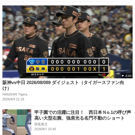
4:49
阪神vs中日 2026/08/089 ダイジェスト（タイガースファン向
け）
HANSHIN Tigers.
2026/8/9 21:18
甲子園での活躍に注目！ 西日本Ｎo.1の呼び声
高い大型右腕、強肩光る名門不動のショート
西尾典文
2026/8/7 10:45