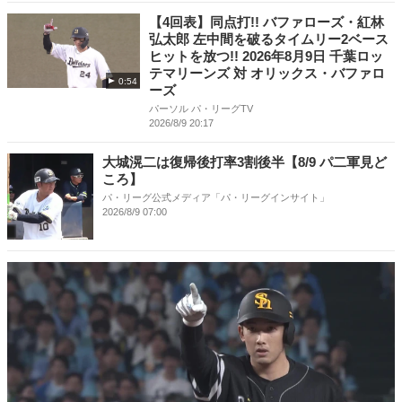
【4回表】同点打!! バファローズ・紅林
弘太郎 左中間を破るタイムリー2ベース
ヒットを放つ!! 2026年8月9日 千葉ロッ
テマリーンズ 対 オリックス・バファロ
0:54
ーズ
パーソル パ・リーグTV
2026/8/9 20:17
大城滉二は復帰後打率3割後半【8/9 パ二軍見ど
ころ】
パ・リーグ公式メディア「パ・リーグインサイト」
2026/8/9 07:00