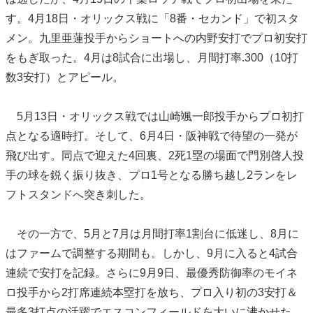
す。4月18日・オリックス戦に「8番・セカンド」で初スタ
メン。九里亜蓮投手からショートへの内野安打でプロ初安打
をもぎ取った。4月は8試合に出場し、月間打率.300（10打
数3安打）とアピール。
5月13日・オリックス戦では山崎颯一郎投手からプロ初打
点となる適時打。そして、6月4日・阪神戦で待望の一発が
飛び出す。同点で迎えた4回裏、2死1塁の場面で門別啓人投
手の球を鋭く振り抜き、プロ1号となる勝ち越し2ランをレ
フトスタンドへ突き刺した。
その一方で、5月と7月は月間打率1割台に低迷し、8月に
はファームで調整する期間も。しかし、9月に入ると4試合
連続で安打を記録。さらに9月9日、最優秀防御率のモイネ
ロ投手から2打席連続本塁打を放ち、プロ入り初の3安打＆
最多3打点の活躍でエスコンフィールドを大いに沸かせた。