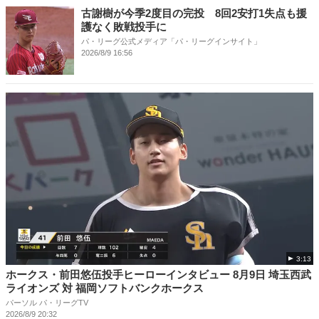
古謝樹が今季2度目の完投 8回2安打1失点も援
護なく敗戦投手に
パ・リーグ公式メディア「パ・リーグインサイト」
2026/8/9 16:56
3:13
ホークス・前田悠伍投手ヒーローインタビュー 8月9日 埼玉西武
ライオンズ 対 福岡ソフトバンクホークス
パーソル パ・リーグTV
2026/8/9 20:32