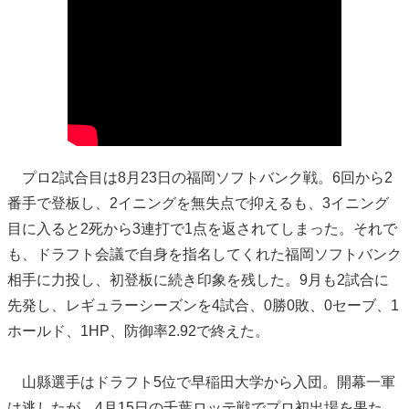
プロ2試合目は8月23日の福岡ソフトバンク戦。6回から2
番手で登板し、2イニングを無失点で抑えるも、3イニング
目に入ると2死から3連打で1点を返されてしまった。それで
も、ドラフト会議で自身を指名してくれた福岡ソフトバンク
相手に力投し、初登板に続き印象を残した。9月も2試合に
先発し、レギュラーシーズンを4試合、0勝0敗、0セーブ、1
ホールド、1HP、防御率2.92で終えた。
山縣選手はドラフト5位で早稲田大学から入団。開幕一軍
は逃したが、4月15日の千葉ロッテ戦でプロ初出場を果た