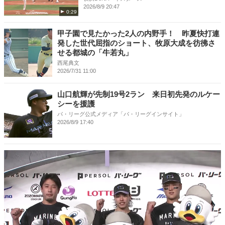
2026/8/9 20:47
0:29
甲子園で見たかった2人の内野手！ 昨夏快打連
発した世代屈指のショート、牧原大成を彷彿さ
せる都城の「牛若丸」
西尾典文
2026/7/31 11:00
山口航輝が先制19号2ラン 来日初先発のルケー
シーを援護
パ・リーグ公式メディア「パ・リーグインサイト」
2026/8/9 17:40