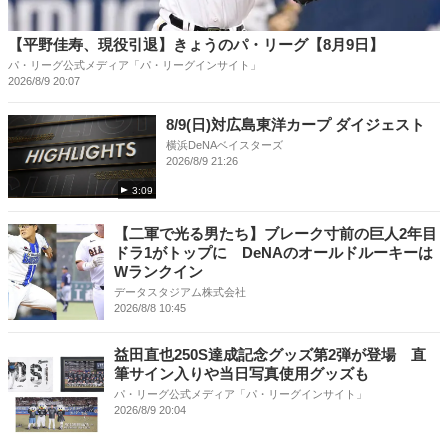
【平野佳寿、現役引退】きょうのパ・リーグ【8月9日】
パ・リーグ公式メディア「パ・リーグインサイト」
2026/8/9 20:07
8/9(日)対広島東洋カープ ダイジェスト
横浜DeNAベイスターズ
2026/8/9 21:26
3:09
【二軍で光る男たち】ブレーク寸前の巨人2年目
ドラ1がトップに DeNAのオールドルーキーは
Wランクイン
データスタジアム株式会社
2026/8/8 10:45
益田直也250S達成記念グッズ第2弾が登場 直
筆サイン入りや当日写真使用グッズも
パ・リーグ公式メディア「パ・リーグインサイト」
2026/8/9 20:04