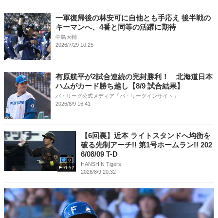
一軍復帰後の林安可に自他とも手応え 後半戦の
キーマンへ、4番と同等の活躍に期待
中島大輔
2026/7/29 10:25
有原航平が2試合連続の完封勝利！ 北海道日本
ハムがカード勝ち越し【8/9 試合結果】
パ・リーグ公式メディア「パ・リーグインサイト」
2026/8/9 16:41
【6回裏】近本 ライトスタンドへ均衡を
破る先制アーチ!! 第1号ホームラン!! 202
6/08/09 T-D
HANSHIN Tigers.
0:57
2026/8/9 20:32