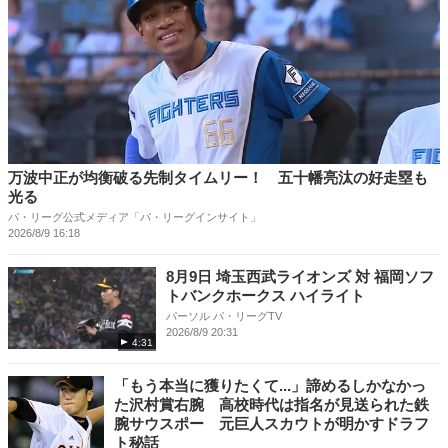
万波中正が均衡破る先制タイムリー！ 五十幡亮汰の好走塁も
光る
パ・リーグ公式メディア「パ・リーグインサイト」
2026/8/9 16:18
8月9日 埼玉西武ライオンズ 対 福岡ソフ
トバンクホークス ハイライト
パーソル パ・リーグTV
2026/8/9 20:31
4:31
「もう本当に獲りたくて...」諦めるしかなかっ
た沢村賞右腕 高校時代は指名が見送られた鉄
腕サウスポー 元巨人スカウトが明かすドラフ
ト秘話