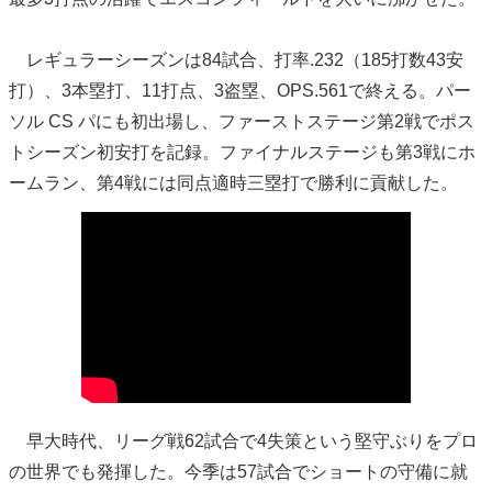
レギュラーシーズンは84試合、打率.232（185打数43安
打）、3本塁打、11打点、3盗塁、OPS.561で終える。パー
ソル CS パにも初出場し、ファーストステージ第2戦でポス
トシーズン初安打を記録。ファイナルステージも第3戦にホ
ームラン、第4戦には同点適時三塁打で勝利に貢献した。
早大時代、リーグ戦62試合で4失策という堅守ぶりをプロ
の世界でも発揮した。今季は57試合でショートの守備に就