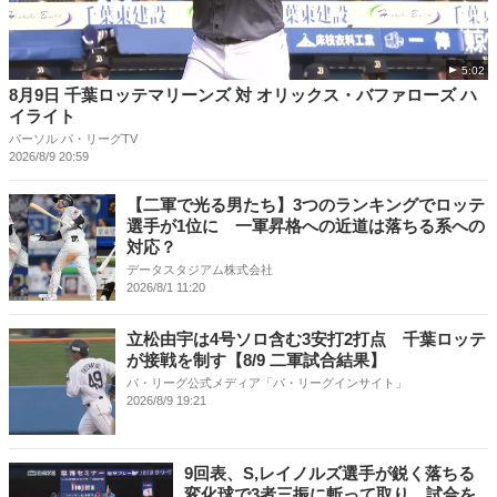
5:02
8月9日 千葉ロッテマリーンズ 対 オリックス・バファローズ ハ
イライト
パーソル パ・リーグTV
2026/8/9 20:59
【二軍で光る男たち】3つのランキングでロッテ
選手が1位に 一軍昇格への近道は落ちる系への
対応？
データスタジアム株式会社
2026/8/1 11:20
立松由宇は4号ソロ含む3安打2打点 千葉ロッテ
が接戦を制す【8/9 二軍試合結果】
パ・リーグ公式メディア「パ・リーグインサイト」
2026/8/9 19:21
9回表、S,レイノルズ選手が鋭く落ちる
変化球で3者三振に斬って取り、試合を