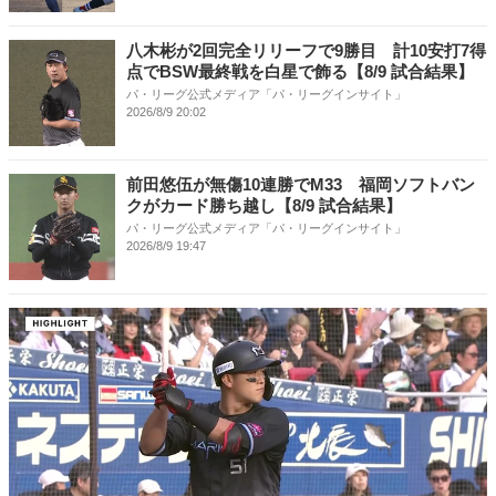
八木彬が2回完全リリーフで9勝目 計10安打7得
点でBSW最終戦を白星で飾る【8/9 試合結果】
パ・リーグ公式メディア「パ・リーグインサイト」
2026/8/9 20:02
前田悠伍が無傷10連勝でM33 福岡ソフトバン
クがカード勝ち越し【8/9 試合結果】
パ・リーグ公式メディア「パ・リーグインサイト」
2026/8/9 19:47