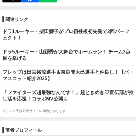
関連リンク
ドラ1ルーキー・柴田獅子がプロ初登板初先発で3回パーフ
ェクト！
ドラ5ルーキー・山縣秀が大舞台でホームラン！ チーム3点
目を挙げる
フレップは田宮裕涼選手＆奈良間大己選手と仲良し！【パ・
マスコット紹介2025】
「ファイターズ超最強なんです！」超ときめき♡宣伝部が推
し活を応援！コラボMV公開も
※リンク先は外部サイトの場合があります
著者プロフィール