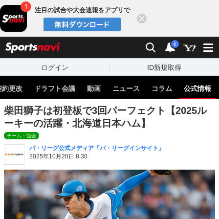
注目の試合や大会速報をアプリで
閉じる
sports
検索
通知
i
ログイン
ID新規取得
契約更改
ドラフト会議
動画
ニュース
コラム
公式情報
柴田獅子は初登板で3回パーフェクト【2025ル
ーキーの活躍・北海道日本ハム】
チーム・協会
パ・リーグ公式メディア「パ・リーグインサイト」
2025年10月20日 8:30