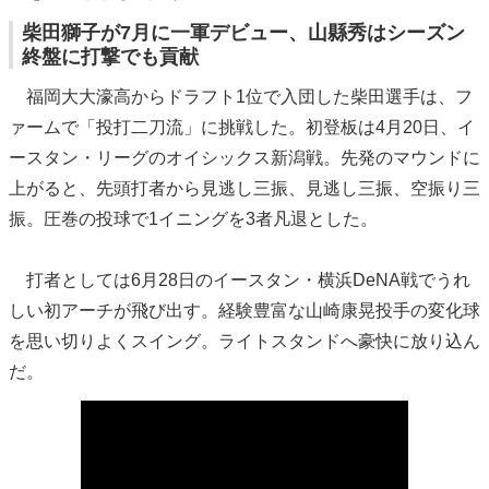
柴田獅子が7月に一軍デビュー、山縣秀はシーズン
終盤に打撃でも貢献
福岡大大濠高からドラフト1位で入団した柴田選手は、フ
ァームで「投打二刀流」に挑戦した。初登板は4月20日、イ
ースタン・リーグのオイシックス新潟戦。先発のマウンドに
上がると、先頭打者から見逃し三振、見逃し三振、空振り三
振。圧巻の投球で1イニングを3者凡退とした。
打者としては6月28日のイースタン・横浜DeNA戦でうれ
しい初アーチが飛び出す。経験豊富な山崎康晃投手の変化球
を思い切りよくスイング。ライトスタンドへ豪快に放り込ん
だ。