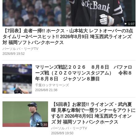
1:07
【7回表】走者一掃!! ホークス・山本祐大 レフトオーバーの3点
タイムリー2ベースヒット!! 2026年8月9日 埼玉西武ライオンズ
対 福岡ソフトバンクホークス
パーソル パ・リーグTV
2026/8/9 19:52
マリーンズ戦記２０２６ ８月８日 バファロ
ーズ戦（ＺＯＺＯマリンスタジアム） 令和８
年８月８日 ジャクソン８勝目
千葉ロッテマリーンズ
2026/8/8 21:38
【5回表】お家芸!! ライオンズ・武内夏
暉 見事な牽制で一塁ランナーをアウトに
する!! 2026年8月9日 埼玉西武ライオン
ズ 対 福岡ソフトバンクホークス
0:30
パーソル パ・リーグTV
2026/8/9 19:50