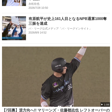
永松欣也
2026/7/28 10:50
有原航平が史上161人目となるNPB通算1000奪
三振を達成
パ・リーグ公式メディア「パ・リーグインサイト」
2026/8/9 14:52
1:06
【7回裏】逆方向へ!! マリーンズ・佐藤都志也 レフトオーバーの