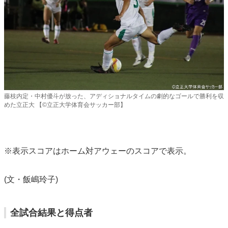
藤枝内定・中村優斗が放った、アディショナルタイムの劇的なゴールで勝利を収
めた立正大 【©立正大学体育会サッカー部】
※表示スコアはホーム対アウェーのスコアで表示。
(文・飯嶋玲子)
全試合結果と得点者