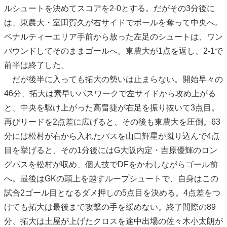
ルシュートを決めてスコアを2-0とする。だがその3分後に
は、東農大・室田賀久が右サイドでボールを奪って中央へ。
ペナルティーエリア手前から放った左足のシュートは、ワン
バウンドしてそのままゴールへ。東農大が1点を返し、2-1で
前半は終了した。
だが後半に入っても拓大の勢いは止まらない。開始早々の
46分、拓大は素早いパスワークで左サイドから攻め上がる
と、中央を駆け上がった高畠捷が右足を振り抜いて3点目。
再びリードを2点差に広げると、その後も東農大を圧倒。63
分には松村が右から入れたパスを山口輝星が蹴り込んで4点
目を挙げると、その1分後にはG大阪内定・吉原優輝のロン
グパスを松村が収め、個人技でDFをかわしながらゴール前
へ。最後はGKの頭上を越すループシュートで、自身はこの
試合2ゴール目となるダメ押しの5点目を決める。4点差をつ
けても拓大は最後まで攻撃の手を緩めない。終了間際の89
分、拓大は土屋が上げたクロスを途中出場の佐々木小太朗が