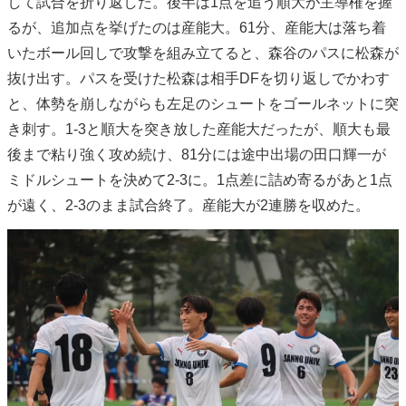
して試合を折り返した。後半は1点を追う順大が主導権を握
るが、追加点を挙げたのは産能大。61分、産能大は落ち着
いたボール回しで攻撃を組み立てると、森谷のパスに松森が
抜け出す。パスを受けた松森は相手DFを切り返しでかわす
と、体勢を崩しながらも左足のシュートをゴールネットに突
き刺す。1-3と順大を突き放した産能大だったが、順大も最
後まで粘り強く攻め続け、81分には途中出場の田口輝一が
ミドルシュートを決めて2-3に。1点差に詰め寄るがあと1点
が遠く、2-3のまま試合終了。産能大が2連勝を収めた。