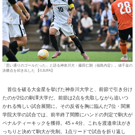
「思い通りのゴールだった」と語る神奈川大・藤田仁朗（福島内定）。値千金の
決勝点を叩き出した 【©JUFA】
首位を破る大金星を挙げた神奈川大学と、前節で引き分け
たのが2位の駒澤大学だ。前節は2点を先取しながら追いつ
かれる悔しい試合展開に。その反省を胸に臨んだ7位・関東
学院大学の試合では、前半終了間際にハンドの判定で駒大が
ペナルティーキックを獲得。45＋4分、これを渡邉幸汰がき
っちりと決めて駒大が先制。1点リードで試合を折り返し