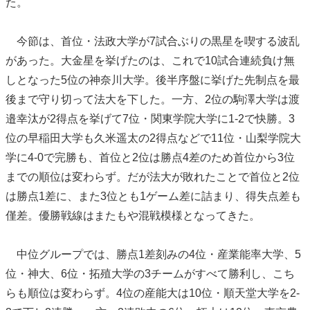
た。
今節は、首位・法政大学が7試合ぶりの黒星を喫する波乱
があった。大金星を挙げたのは、これで10試合連続負け無
しとなった5位の神奈川大学。後半序盤に挙げた先制点を最
後まで守り切って法大を下した。一方、2位の駒澤大学は渡
邉幸汰が2得点を挙げて7位・関東学院大学に1-2で快勝。3
位の早稲田大学も久米遥太の2得点などで11位・山梨学院大
学に4-0で完勝も、首位と2位は勝点4差のため首位から3位
までの順位は変わらず。だが法大が敗れたことで首位と2位
は勝点1差に、また3位とも1ゲーム差に詰まり、得失点差も
僅差。優勝戦線はまたもや混戦模様となってきた。
中位グループでは、勝点1差刻みの4位・産業能率大学、5
位・神大、6位・拓殖大学の3チームがすべて勝利し、こち
らも順位は変わらず。4位の産能大は10位・順天堂大学を2-