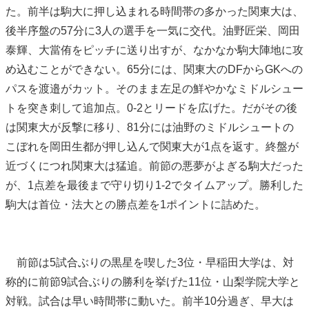
た。前半は駒大に押し込まれる時間帯の多かった関東大は、
後半序盤の57分に3人の選手を一気に交代。油野匠栄、岡田
泰輝、大當侑をピッチに送り出すが、なかなか駒大陣地に攻
め込むことができない。65分には、関東大のDFからGKへの
パスを渡邉がカット。そのまま左足の鮮やかなミドルシュー
トを突き刺して追加点。0-2とリードを広げた。だがその後
は関東大が反撃に移り、81分には油野のミドルシュートの
こぼれを岡田生都が押し込んで関東大が1点を返す。終盤が
近づくにつれ関東大は猛追。前節の悪夢がよぎる駒大だった
が、1点差を最後まで守り切り1-2でタイムアップ。勝利した
駒大は首位・法大との勝点差を1ポイントに詰めた。
前節は5試合ぶりの黒星を喫した3位・早稲田大学は、対
称的に前節9試合ぶりの勝利を挙げた11位・山梨学院大学と
対戦。試合は早い時間帯に動いた。前半10分過ぎ、早大は