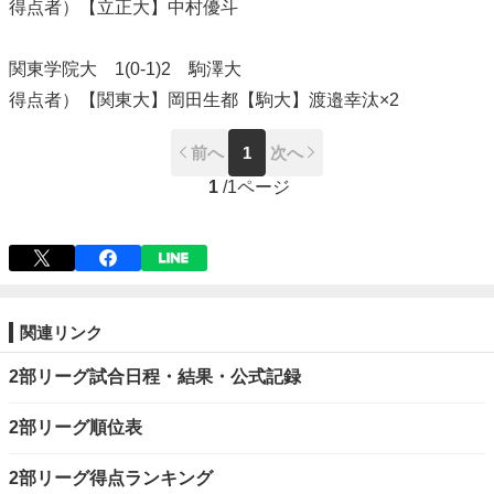
得点者）【立正大】中村優斗
関東学院大 1(0-1)2 駒澤大
得点者）【関東大】岡田生都【駒大】渡邉幸汰×2
前へ
1
次へ
1
/
1ページ
関連リンク
2部リーグ試合日程・結果・公式記録
2部リーグ順位表
2部リーグ得点ランキング