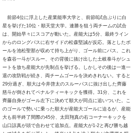
前節4位に浮上した産業能率大学と、前節8試合ぶりに白
星を挙げた10位・順天堂大学。連勝を狙う両チームの試合
は、開始早々にスコアが動いた。産能大は5分、最終ライン
からのロングパスに右サイドの松森堅誠が反応。落としたボ
ールを池松聖那が収めて持ち上がり、ゴール前にパス。これ
を森谷一斗がスルー、その背後に抜け出した土岐泰斗がシュ
ートを放ち産能大が先制点を挙げる。しかしその後は一進一
退の攻防戦が続き、両チームゴールを決めきれない。すると
29分過ぎ、順大は今井啓太のスルーパスに抜け出した齊藤
慈斗が倒されてペナルティーキックを獲得。31分、これを
齊藤自身がゴール左下に決めて順大が同点に追いついた。こ
のゴールで勢いに乗った順大が産能大ゴールに迫るが、産能
大も前半終了間際の45分、太田翔真の右コーナーキックを
山口諒真が頭で合わせて追加点。産能大が1-2と再び勝ち越