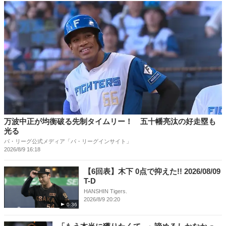
万波中正が均衡破る先制タイムリー！ 五十幡亮汰の好走塁も
光る
パ・リーグ公式メディア「パ・リーグインサイト」
2026/8/9 16:18
【6回表】木下 0点で抑えた!! 2026/08/09
T-D
HANSHIN Tigers.
2026/8/9 20:20
0:36