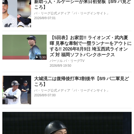
新助っ人・ルケーシーが来日初登板【8/9 パ見ど
ころ】
パ・リーグ公式メディア「パ・リーグインサイト」
2026/8/9 07:01
【5回表】お家芸!! ライオンズ・武内夏
暉 見事な牽制で一塁ランナーをアウトに
する!! 2026年8月9日 埼玉西武ライオン
ズ 対 福岡ソフトバンクホークス
0:30
パーソル パ・リーグTV
2026/8/9 19:50
大城滉二は復帰後打率3割後半【8/9 パ二軍見ど
ころ】
パ・リーグ公式メディア「パ・リーグインサイト」
2026/8/9 07:00