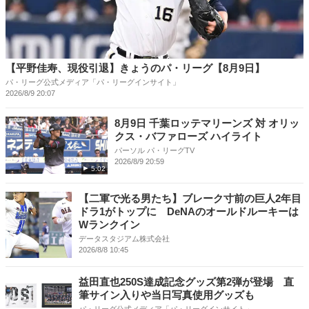
【平野佳寿、現役引退】きょうのパ・リーグ【8月9日】
パ・リーグ公式メディア「パ・リーグインサイト」
2026/8/9 20:07
8月9日 千葉ロッテマリーンズ 対 オリッ
クス・バファローズ ハイライト
パーソル パ・リーグTV
2026/8/9 20:59
5:02
【二軍で光る男たち】ブレーク寸前の巨人2年目
ドラ1がトップに DeNAのオールドルーキーは
Wランクイン
データスタジアム株式会社
2026/8/8 10:45
益田直也250S達成記念グッズ第2弾が登場 直
筆サイン入りや当日写真使用グッズも