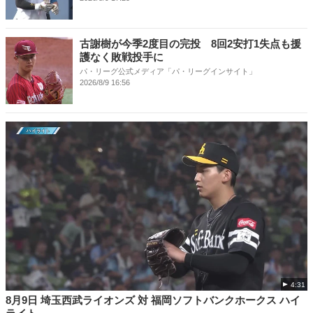
古謝樹が今季2度目の完投 8回2安打1失点も援
護なく敗戦投手に
パ・リーグ公式メディア「パ・リーグインサイト」
2026/8/9 16:56
4:31
8月9日 埼玉西武ライオンズ 対 福岡ソフトバンクホークス ハイ