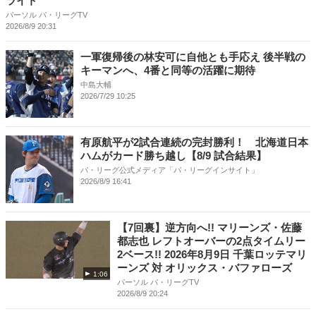
ライト
パーソル パ・リーグTV
2026/8/9 20:31
一軍復帰後の林安可に自他とも手応え 後半戦の
キーマンへ、4番と同等の活躍に期待
中島大輔
2026/7/29 10:25
有原航平が2試合連続の完封勝利！ 北海道日本
ハムがカード勝ち越し【8/9 試合結果】
パ・リーグ公式メディア「パ・リーグインサイト」
2026/8/9 16:41
【7回裏】逆方向へ!! マリーンズ・佐藤
都志也 レフトオーバーの2点タイムリー
2ベース!! 2026年8月9日 千葉ロッテマリ
ーンズ 対 オリックス・バファローズ
1:06
パーソル パ・リーグTV
2026/8/9 20:24