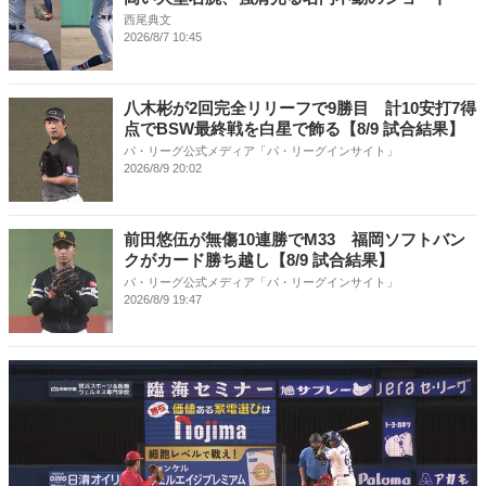
西尾典文
2026/8/7 10:45
八木彬が2回完全リリーフで9勝目 計10安打7得
点でBSW最終戦を白星で飾る【8/9 試合結果】
パ・リーグ公式メディア「パ・リーグインサイト」
2026/8/9 20:02
前田悠伍が無傷10連勝でM33 福岡ソフトバン
クがカード勝ち越し【8/9 試合結果】
パ・リーグ公式メディア「パ・リーグインサイト」
2026/8/9 19:47