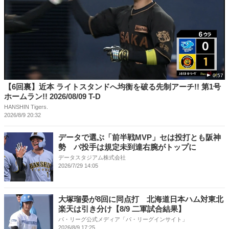
0:57
【6回裏】近本 ライトスタンドへ均衡を破る先制アーチ!! 第1号
ホームラン!! 2026/08/09 T-D
HANSHIN Tigers.
2026/8/9 20:32
データで選ぶ「前半戦MVP」セは投打とも阪神
勢 パ投手は規定未到達右腕がトップに
データスタジアム株式会社
2026/7/29 14:05
大塚瑠晏が8回に同点打 北海道日本ハム対東北
楽天は引き分け【8/9 二軍試合結果】
パ・リーグ公式メディア「パ・リーグインサイト」
2026/8/9 17:25