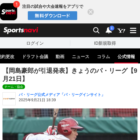
注目の試合や大会速報をアプリで
閉じる
sports
検索
通知
i
ログイン
ID新規取得
契約更改
ドラフト会議
動画
ニュース
コラム
公式情報
【岡島豪郎が引退発表】きょうのパ・リーグ【9
月21日】
チーム・協会
パ・リーグ公式メディア「パ・リーグインサイト」
2025年9月21日 18:39