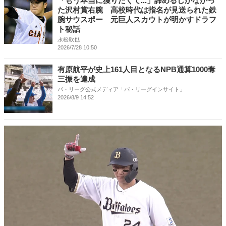
「もう本当に獲りたくて...」諦めるしかなかっ
た沢村賞右腕 高校時代は指名が見送られた鉄
腕サウスポー 元巨人スカウトが明かすドラフ
ト秘話
永松欣也
2026/7/28 10:50
有原航平が史上161人目となるNPB通算1000奪
三振を達成
パ・リーグ公式メディア「パ・リーグインサイト」
2026/8/9 14:52