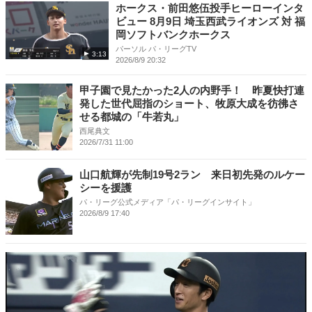
ホークス・前田悠伍投手ヒーローインタ
ビュー 8月9日 埼玉西武ライオンズ 対 福
岡ソフトバンクホークス
パーソル パ・リーグTV
3:13
2026/8/9 20:32
甲子園で見たかった2人の内野手！ 昨夏快打連
発した世代屈指のショート、牧原大成を彷彿さ
せる都城の「牛若丸」
西尾典文
2026/7/31 11:00
山口航輝が先制19号2ラン 来日初先発のルケー
シーを援護
パ・リーグ公式メディア「パ・リーグインサイト」
2026/8/9 17:40