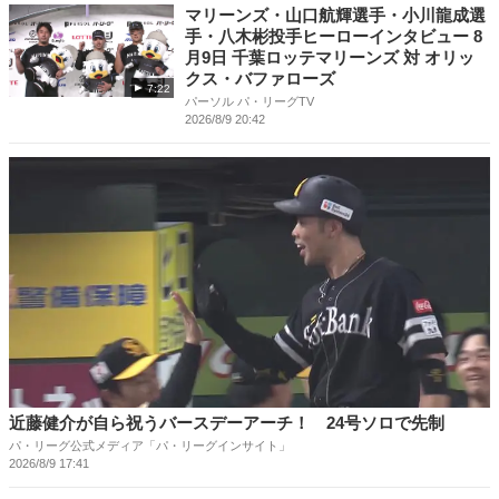
マリーンズ・山口航輝選手・小川龍成選
手・八木彬投手ヒーローインタビュー 8
月9日 千葉ロッテマリーンズ 対 オリッ
クス・バファローズ
7:22
パーソル パ・リーグTV
2026/8/9 20:42
近藤健介が自ら祝うバースデーアーチ！ 24号ソロで先制
パ・リーグ公式メディア「パ・リーグインサイト」
2026/8/9 17:41