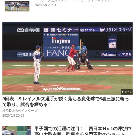
パ・リーグ公式メディア「パ・リーグインサイト」
2026/8/9 20:04
0:12
9回表、S,レイノルズ選手が鋭く落ちる変化球で3者三振に斬っ
て取り、試合を締める！
横浜DeNAベイスターズ
2026/8/9 20:53
甲子園での活躍に注目！ 西日本Ｎo.1の呼び声
高い大型右腕、強肩光る名門不動のショート