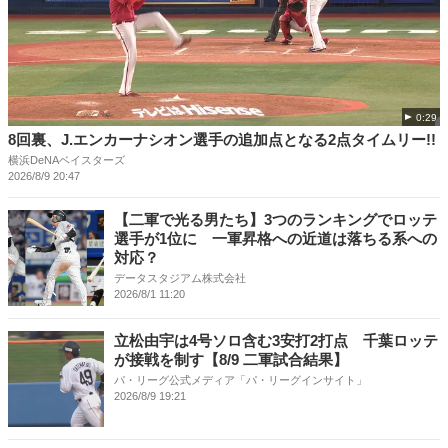
0:29
8回裏、J.エンカーナシオン選手の追加点となる2点タイムリー!!
横浜DeNAベイスターズ
2026/8/9 20:47
【二軍で光る男たち】3つのランキングでロッテ
選手が1位に 一軍昇格への近道は落ちる系への
対応？
データスタジアム株式会社
2026/8/1 11:20
立松由宇は4号ソロ含む3安打2打点 千葉ロッテ
が接戦を制す【8/9 二軍試合結果】
パ・リーグ公式メディア「パ・リーグインサイト」
2026/8/9 19:21