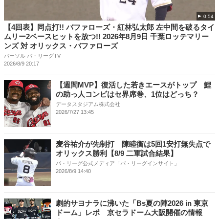
0:54
【4回表】同点打!! バファローズ・紅林弘太郎 左中間を破るタイ
ムリー2ベースヒットを放つ!! 2026年8月9日 千葉ロッテマリー
ンズ 対 オリックス・バファローズ
パーソル パ・リーグTV
2026/8/9 20:17
【週間MVP】復活した若きエースがトップ 鯉
の助っ人コンビはセ界席巻、1位はどっち？
データスタジアム株式会社
2026/7/27 13:45
麦谷祐介が先制打 陳睦衡は5回1安打無失点で
オリックス勝利【8/9 二軍試合結果】
パ・リーグ公式メディア「パ・リーグインサイト」
2026/8/9 14:40
劇的サヨナラに沸いた「Bs夏の陣2026 in 東京
ドーム」レポ 京セラドーム大阪開催の情報