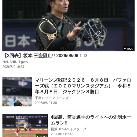
0:22
【3回表】坂本 三盗阻止!! 2026/08/09 T-D
HANSHIN Tigers.
2026/8/9 19:37
マリーンズ戦記２０２６ ８月８日 バファロ
ーズ戦（ＺＯＺＯマリンスタジアム） 令和８
年８月８日 ジャクソン８勝目
千葉ロッテマリーンズ
2026/8/8 21:38
4回裏、筒香選手のライトへの先制ホー
ムラン!!
横浜DeNAベイスターズ
2026/8/9 19:37