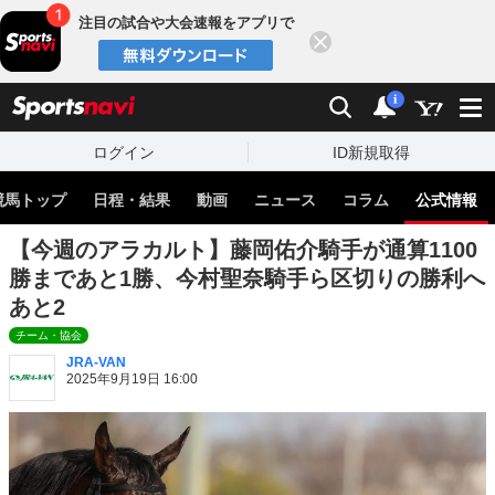
注目の試合や大会速報をアプリで
閉じる
sports
検索
通知
i
ログイン
ID新規取得
競馬トップ
日程・結果
動画
ニュース
コラム
公式情報
【今週のアラカルト】藤岡佑介騎手が通算1100
勝まであと1勝、今村聖奈騎手ら区切りの勝利へ
あと2
チーム・協会
JRA-VAN
2025年9月19日 16:00