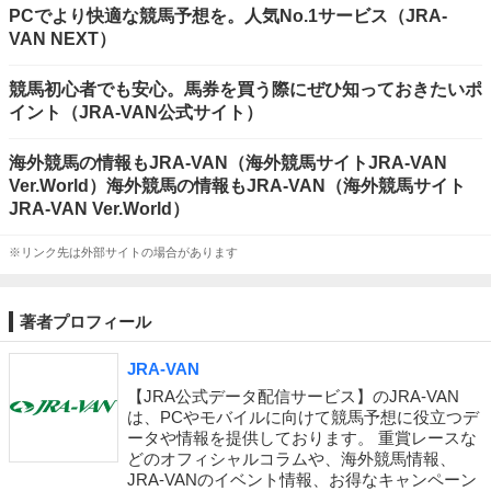
PCでより快適な競馬予想を。人気No.1サービス（JRA-
VAN NEXT）
競馬初心者でも安心。馬券を買う際にぜひ知っておきたいポ
イント（JRA-VAN公式サイト）
海外競馬の情報もJRA-VAN（海外競馬サイトJRA-VAN
Ver.World）海外競馬の情報もJRA-VAN（海外競馬サイト
JRA-VAN Ver.World）
※リンク先は外部サイトの場合があります
著者プロフィール
JRA-VAN
【JRA公式データ配信サービス】のJRA-VAN
は、PCやモバイルに向けて競馬予想に役立つデ
ータや情報を提供しております。 重賞レースな
どのオフィシャルコラムや、海外競馬情報、
JRA-VANのイベント情報、お得なキャンペーン