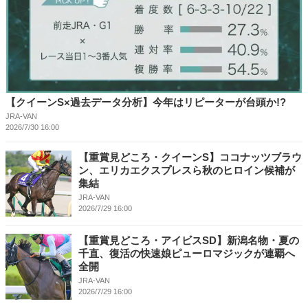
【クイーンS×過去データ分析】今年はリピーターが台頭か!?
JRA-VAN
2026/7/30 16:00
【重賞見どころ・クイーンS】ココナッツブラウ
ン、エリカエクスプレスら秋のヒロイン候補が
集結
JRA-VAN
2026/7/29 16:00
【重賞見どころ・アイビスSD】新潟名物・夏の
千直、復活の快速娘ピューロマジックが連覇へ
全開
JRA-VAN
2026/7/29 16:00