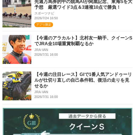
先週万馬券的中の競馬AIが関屋記念、東海Sを大
予想 厳選ワイド3点＆3連複10点で勝負！
スポーツナビ
2026/7/24 16:50
アプリ限定
【今週のアラカルト】北村友一騎手、クイーンS
でJRA全10場重賞制覇なるか
JRA-VAN
2026/7/31 16:00
【今週の注目レース】GIで1番人気アンドゥーリ
ルが仕切り直しの自己条件戦、復活の走りを見
せるか
JRA-VAN
2026/7/31 16:00