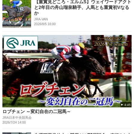
【重賞見どころ・エルムS】ウェイワードアクト
と2年目の舟山瑠泉騎手、人馬とも重賞初Vなる
か
JRA-VAN
2026/8/5 16:00
4:45
ロブチェン ～変幻自在の二冠馬～
JRA日本中央競馬会
2026/7/24 14:00