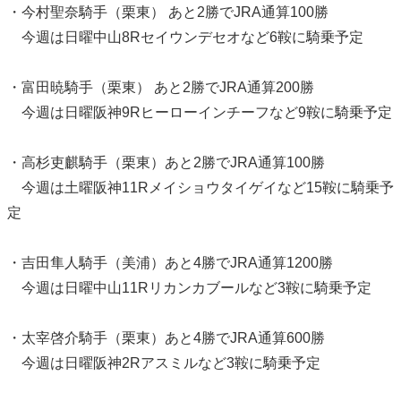
・今村聖奈騎手（栗東） あと2勝でJRA通算100勝
今週は日曜中山8Rセイウンデセオなど6鞍に騎乗予定
・富田暁騎手（栗東） あと2勝でJRA通算200勝
今週は日曜阪神9Rヒーローインチーフなど9鞍に騎乗予定
・高杉吏麒騎手（栗東）あと2勝でJRA通算100勝
今週は土曜阪神11Rメイショウタイゲイなど15鞍に騎乗予
定
・吉田隼人騎手（美浦）あと4勝でJRA通算1200勝
今週は日曜中山11Rリカンカブールなど3鞍に騎乗予定
・太宰啓介騎手（栗東）あと4勝でJRA通算600勝
今週は日曜阪神2Rアスミルなど3鞍に騎乗予定