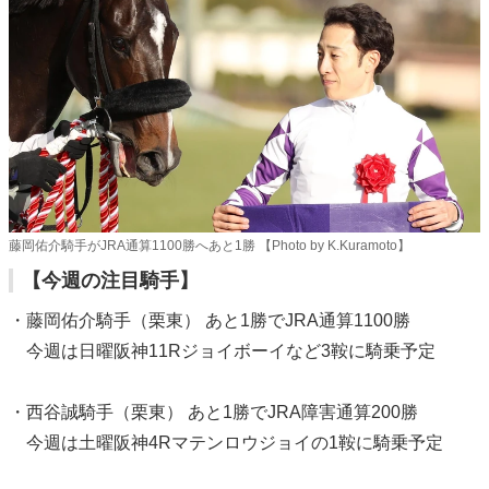
藤岡佑介騎手がJRA通算1100勝へあと1勝 【Photo by K.Kuramoto】
【今週の注目騎手】
・藤岡佑介騎手（栗東） あと1勝でJRA通算1100勝
今週は日曜阪神11Rジョイボーイなど3鞍に騎乗予定
・西谷誠騎手（栗東） あと1勝でJRA障害通算200勝
今週は土曜阪神4Rマテンロウジョイの1鞍に騎乗予定