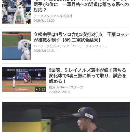
選手が1位に 一軍昇格への近道は落ちる系への
対応？
データスタジアム株式会社
2026/8/1 11:20
立松由宇は4号ソロ含む3安打2打点 千葉ロッテ
が接戦を制す【8/9 二軍試合結果】
パ・リーグ公式メディア「パ・リーグインサイト」
2026/8/9 19:21
9回表、S,レイノルズ選手が鋭く落ちる
変化球で3者三振に斬って取り、試合を
締める！
横浜DeNAベイスターズ
0:12
2026/8/9 20:53