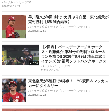
パーソル パ・リーグTV
2026/8/9 17:39
早川隆久が8回0封で1カ月ぶり白星 東北楽天が
完封勝利【8/8 試合結果】
パ・リーグ公式メディア「パ・リーグインサイト」
2026/8/8 17:52
【2回表】バースデーアーチ!! ホーク
ス・近藤健介 第24号の先制ソロホーム
ランを放つ!! 2026年8月9日 埼玉西武ラ
イオンズ 対 福岡ソフトバンクホークス
0:58
パーソル パ・リーグTV
2026/8/9 17:35
東北楽天が5連打で4得点！ YG安田＆マッカス
カーにタイムリー
パ・リーグ公式メディア「パ・リーグインサイト」
2026/8/8 17:25