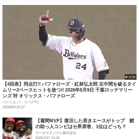
0:54
【4回表】同点打!! バファローズ・紅林弘太郎 左中間を破るタイ
ムリー2ベースヒットを放つ!! 2026年8月9日 千葉ロッテマリー
ンズ 対 オリックス・バファローズ
パーソル パ・リーグTV
2026/8/9 20:17
【週間MVP】復活した若きエースがトップ 鯉
の助っ人コンビはセ界席巻、1位はどっち？
データスタジアム株式会社
2026/7/27 13:45