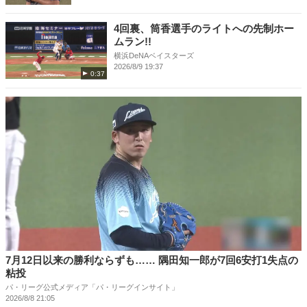
4回裏、筒香選手のライトへの先制ホー
ムラン!!
横浜DeNAベイスターズ
2026/8/9 19:37
0:37
7月12日以来の勝利ならずも…… 隅田知一郎が7回6安打1失点の
粘投
パ・リーグ公式メディア「パ・リーグインサイト」
2026/8/8 21:05