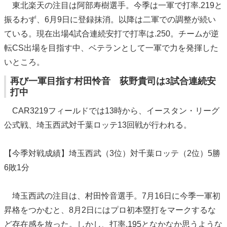
東北楽天の注目は阿部寿樹選手。今季は一軍で打率.219と
振るわず、6月9日に登録抹消。以降は二軍での調整が続い
ている。現在出場4試合連続安打で打率は.250。チームが逆
転CS出場を目指す中、ベテランとして一軍で力を発揮した
いところ。
再び一軍目指す村田怜音 荻野貴司は3試合連続安
打中
CAR3219フィールドでは13時から、イースタン・リーグ
公式戦、埼玉西武対千葉ロッテ13回戦が行われる。
【今季対戦成績】埼玉西武（3位）対千葉ロッテ（2位）5勝
6敗1分
埼玉西武の注目は、村田怜音選手。7月16日に今季一軍初
昇格をつかむと、8月2日にはプロ初本塁打をマークするな
ど存在感を放った。しかし、打率.195となかなか思うような