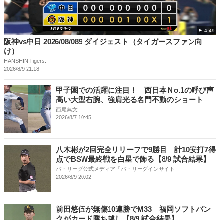
4:49
阪神vs中日 2026/08/089 ダイジェスト（タイガースファン向
け）
HANSHIN Tigers.
2026/8/9 21:18
甲子園での活躍に注目！ 西日本Ｎo.1の呼び声
高い大型右腕、強肩光る名門不動のショート
西尾典文
2026/8/7 10:45
八木彬が2回完全リリーフで9勝目 計10安打7得
点でBSW最終戦を白星で飾る【8/9 試合結果】
パ・リーグ公式メディア「パ・リーグインサイト」
2026/8/9 20:02
前田悠伍が無傷10連勝でM33 福岡ソフトバン
クがカード勝ち越し【8/9 試合結果】