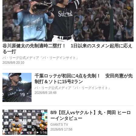
谷川原健太の先制適時二塁打！ 1日以来のスタメン起用に応え
る一打
パ・リーグ公式メディア「パ・リーグインサイト」
2026/8/8 20:10
千葉ロッテが初回に4点を先制！ 安田尚憲が先
制打＆ソトに15号2ラン
パ・リーグ公式メディア「パ・リーグインサイト」
2026/8/8 18:48
8/9【巨人vsヤクルト】丸・岡田 ヒーロ
ーインタビュー
GIANTS TV
2026/8/9 17:58
5:58