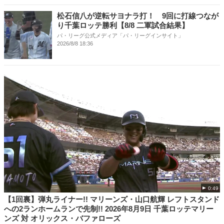
松石信八が逆転サヨナラ打！ 9回に打線つなが
り千葉ロッテ勝利【8/8 二軍試合結果】
パ・リーグ公式メディア「パ・リーグインサイト」
2026/8/8 18:36
0:49
【1回裏】弾丸ライナー!! マリーンズ・山口航輝 レフトスタンド
への2ランホームランで先制!! 2026年8月9日 千葉ロッテマリー
ンズ 対 オリックス・バファローズ