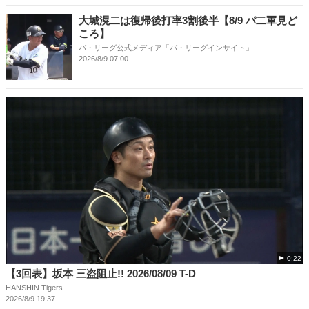
大城滉二は復帰後打率3割後半【8/9 パ二軍見ど
ころ】
パ・リーグ公式メディア「パ・リーグインサイト」
2026/8/9 07:00
0:22
【3回表】坂本 三盗阻止!! 2026/08/09 T-D
HANSHIN Tigers.
2026/8/9 19:37