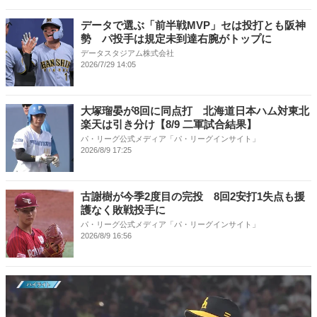
データで選ぶ「前半戦MVP」セは投打とも阪神
勢 パ投手は規定未到達右腕がトップに
データスタジアム株式会社
2026/7/29 14:05
大塚瑠晏が8回に同点打 北海道日本ハム対東北
楽天は引き分け【8/9 二軍試合結果】
パ・リーグ公式メディア「パ・リーグインサイト」
2026/8/9 17:25
古謝樹が今季2度目の完投 8回2安打1失点も援
護なく敗戦投手に
パ・リーグ公式メディア「パ・リーグインサイト」
2026/8/9 16:56