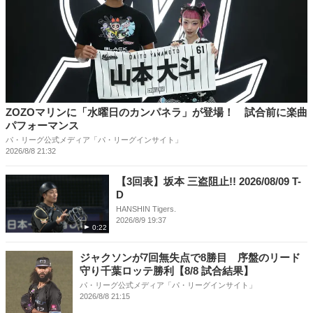
ZOZOマリンに「水曜日のカンパネラ」が登場！ 試合前に楽曲
パフォーマンス
パ・リーグ公式メディア「パ・リーグインサイト」
2026/8/8 21:32
【3回表】坂本 三盗阻止!! 2026/08/09 T-
D
HANSHIN Tigers.
2026/8/9 19:37
0:22
ジャクソンが7回無失点で8勝目 序盤のリード
守り千葉ロッテ勝利【8/8 試合結果】
パ・リーグ公式メディア「パ・リーグインサイト」
2026/8/8 21:15