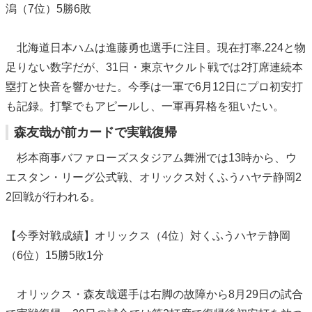
潟（7位）5勝6敗
北海道日本ハムは進藤勇也選手に注目。現在打率.224と物
足りない数字だが、31日・東京ヤクルト戦では2打席連続本
塁打と快音を響かせた。今季は一軍で6月12日にプロ初安打
も記録。打撃でもアピールし、一軍再昇格を狙いたい。
森友哉が前カードで実戦復帰
杉本商事バファローズスタジアム舞洲では13時から、ウ
エスタン・リーグ公式戦、オリックス対くふうハヤテ静岡2
2回戦が行われる。
【今季対戦成績】オリックス（4位）対くふうハヤテ静岡
（6位）15勝5敗1分
オリックス・森友哉選手は右脚の故障から8月29日の試合