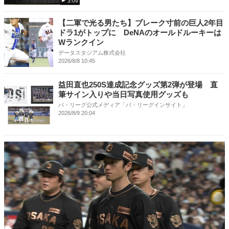
3:09
【二軍で光る男たち】ブレーク寸前の巨人2年目
ドラ1がトップに DeNAのオールドルーキーは
Wランクイン
データスタジアム株式会社
2026/8/8 10:45
益田直也250S達成記念グッズ第2弾が登場 直
筆サイン入りや当日写真使用グッズも
パ・リーグ公式メディア「パ・リーグインサイト」
2026/8/9 20:04