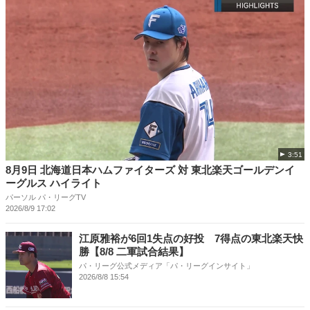
3:51
8月9日 北海道日本ハムファイターズ 対 東北楽天ゴールデンイ
ーグルス ハイライト
パーソル パ・リーグTV
2026/8/9 17:02
江原雅裕が6回1失点の好投 7得点の東北楽天快
勝【8/8 二軍試合結果】
パ・リーグ公式メディア「パ・リーグインサイト」
2026/8/8 15:54