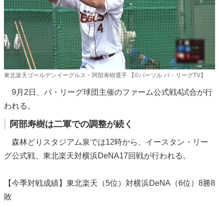
東北楽天ゴールデンイーグルス・阿部寿樹選手 【©パーソル パ・リーグTV】
9月2日、パ・リーグ球団主催のファーム公式戦4試合が行
われる。
阿部寿樹は二軍での調整が続く
森林どりスタジアム泉では12時から、イースタン・リー
グ公式戦、東北楽天対横浜DeNA17回戦が行われる。
【今季対戦成績】東北楽天（5位）対横浜DeNA（6位）8勝8
敗