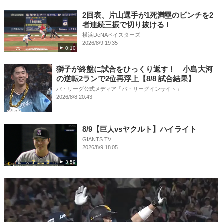
2回表、片山選手が1死満塁のピンチを2
者連続三振で切り抜ける！
横浜DeNAベイスターズ
2026/8/9 19:35
0:10
獅子が終盤に試合をひっくり返す！ 小島大河
の逆転2ランで2位再浮上【8/8 試合結果】
パ・リーグ公式メディア「パ・リーグインサイト」
2026/8/8 20:43
8/9【巨人vsヤクルト】ハイライト
GIANTS TV
2026/8/9 18:05
3:59