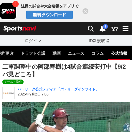
注目の試合や大会速報をアプリで
閉じる
sports
検索
通知
i
ログイン
ID新規取得
契約更改
ドラフト会議
動画
ニュース
コラム
公式情報
二軍調整中の阿部寿樹は4試合連続安打中【9/2
パ見どころ】
チーム・協会
パ・リーグ公式メディア「パ・リーグインサイト」
2025年9月2日 7:00