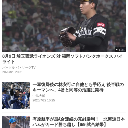
4:31
8月9日 埼玉西武ライオンズ 対 福岡ソフトバンクホークス ハイ
ライト
パーソル パ・リーグTV
2026/8/9 20:31
一軍復帰後の林安可に自他とも手応え 後半戦の
キーマンへ、4番と同等の活躍に期待
中島大輔
2026/7/29 10:25
有原航平が2試合連続の完封勝利！ 北海道日本
ハムがカード勝ち越し【8/9 試合結果】