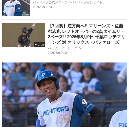
パ・リーグ公式メディア「パ・リーグインサイト」
2026/8/9 16:41
【7回裏】逆方向へ!! マリーンズ・佐藤
都志也 レフトオーバーの2点タイムリー
2ベース!! 2026年8月9日 千葉ロッテマリ
ーンズ 対 オリックス・バファローズ
1:06
パーソル パ・リーグTV
2026/8/9 20:24