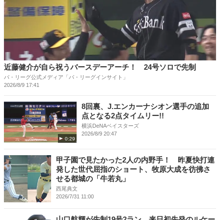
近藤健介が自ら祝うバースデーアーチ！ 24号ソロで先制
パ・リーグ公式メディア「パ・リーグインサイト」
2026/8/9 17:41
8回裏、J.エンカーナシオン選手の追加
点となる2点タイムリー!!
横浜DeNAベイスターズ
2026/8/9 20:47
0:29
甲子園で見たかった2人の内野手！ 昨夏快打連
発した世代屈指のショート、牧原大成を彷彿さ
せる都城の「牛若丸」
西尾典文
2026/7/31 11:00
山口航輝が先制19号2ラン 来日初先発のルケー