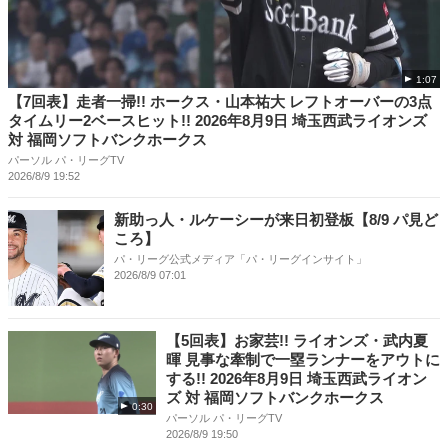
1:07
【7回表】走者一掃!! ホークス・山本祐大 レフトオーバーの3点
タイムリー2ベースヒット!! 2026年8月9日 埼玉西武ライオンズ
対 福岡ソフトバンクホークス
パーソル パ・リーグTV
2026/8/9 19:52
新助っ人・ルケーシーが来日初登板【8/9 パ見ど
ころ】
パ・リーグ公式メディア「パ・リーグインサイト」
2026/8/9 07:01
【5回表】お家芸!! ライオンズ・武内夏
暉 見事な牽制で一塁ランナーをアウトに
する!! 2026年8月9日 埼玉西武ライオン
ズ 対 福岡ソフトバンクホークス
0:30
パーソル パ・リーグTV
2026/8/9 19:50