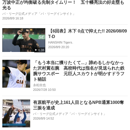
万波中正が均衡破る先制タイムリー！ 五十幡亮汰の好走塁も
光る
パ・リーグ公式メディア「パ・リーグインサイト」
2026/8/9 16:18
【6回表】木下 0点で抑えた!! 2026/08/09
T-D
HANSHIN Tigers.
2026/8/9 20:20
0:36
「もう本当に獲りたくて...」諦めるしかなかっ
た沢村賞右腕 高校時代は指名が見送られた鉄
腕サウスポー 元巨人スカウトが明かすドラフ
ト秘話
永松欣也
2026/7/28 10:50
有原航平が史上161人目となるNPB通算1000奪
三振を達成
パ・リーグ公式メディア「パ・リーグインサイト」
2026/8/9 14:52