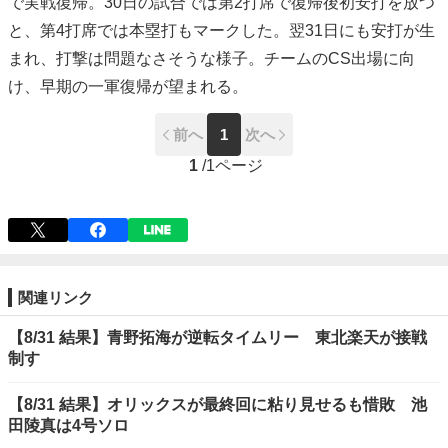
で実戦復帰。30日の試合では第2打席で復帰後初安打を放つ
と、第4打席では本塁打もマークした。翌31日にも安打が生
まれ、打撃は問題なさそうな様子。チームのCS出場に向
け、早期の一軍復帰が望まれる。
前へ
1
次へ
1
/
1ページ
関連リンク
【8/31 結果】青野拓海が逆転タイムリー 東北楽天が接戦
制す
【8/31 結果】オリックスが最終回に粘り見せるも惜敗 池
田陵真は4号ソロ