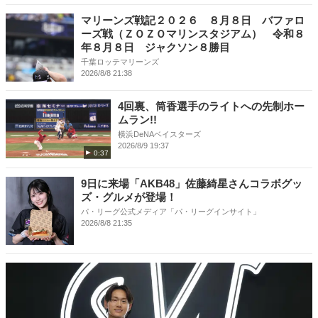
マリーンズ戦記２０２６ ８月８日 バファロ
ーズ戦（ＺＯＺＯマリンスタジアム） 令和８
年８月８日 ジャクソン８勝目
千葉ロッテマリーンズ
2026/8/8 21:38
4回裏、筒香選手のライトへの先制ホー
ムラン!!
横浜DeNAベイスターズ
2026/8/9 19:37
0:37
9日に来場「AKB48」佐藤綺星さんコラボグッ
ズ・グルメが登場！
パ・リーグ公式メディア「パ・リーグインサイト」
2026/8/8 21:35