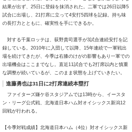
結果が出ず、25日に登録を抹消された。二軍では26日以降5
試合に出場し、21打席に立って4安打5四球を記録。持ち味
の長打力とともに、確実性を手にできるか。
対する千葉ロッテは、荻野貴司選手が3試合連続安打を記
録している。2010年に入団して以降、15年連続で一軍戦出
場を続けてきたが、今季は右膝のけがの影響もあり一軍での
出場機会はここまでなし。直近11試合でも2打席以内と慎重
な調整が続いているが、このまま状態を上げていきたい。
進藤勇也は31日に2打席連続本塁打
ファイターズ鎌ケ谷スタジアムでは13時から、イースタ
ン・リーグ公式戦、北海道日本ハム対オイシックス新潟12
回戦が行われる。
【今季対戦成績】北海道日本ハム（4位）対オイシックス新