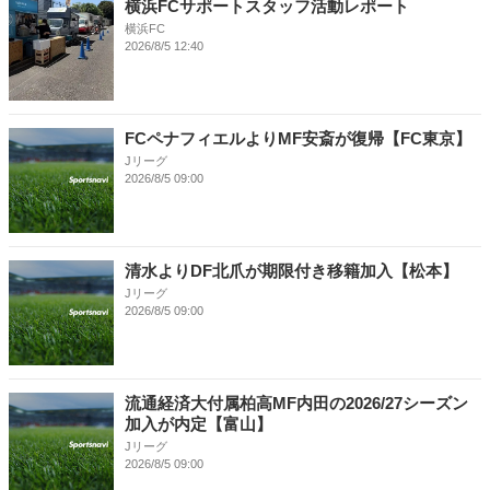
横浜FCサポートスタッフ活動レポート
横浜FC
2026/8/5 12:40
FCペナフィエルよりMF安斎が復帰【FC東京】
Jリーグ
2026/8/5 09:00
清水よりDF北爪が期限付き移籍加入【松本】
Jリーグ
2026/8/5 09:00
流通経済大付属柏高MF内田の2026/27シーズン
加入が内定【富山】
Jリーグ
2026/8/5 09:00