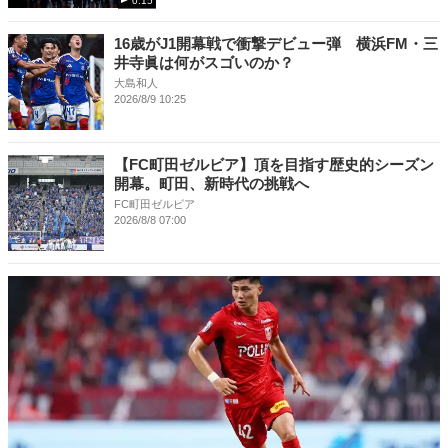
0:15
16歳がJ1開幕戦で衝撃デビュー弾 横浜FM・三
井寺眞は何がスゴいのか？
大島和人
2026/8/9 10:25
【FC町田ゼルビア】頂を目指す歴史的シーズン
開幕。町田、新時代の挑戦へ
FC町田ゼルビア
2026/8/8 07:00