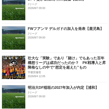
Jリーグ
2026/8/7 09:00
FWフアンマ デルガドの加入を発表【鹿児島】
Jリーグ
2026/8/7 09:00
壮大な「実験」であり「賭け」でもあった百年
構想リーグは成功だったのか？ PK戦導入と昇
降格なしの中で“想定を超えた”もの
宇都宮徹壱
2026/8/4 12:05
明治大DF稲垣の2027年加入が内定【浦和】
Jリーグ
2026/8/7 09:00