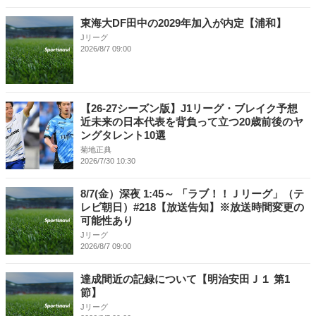
東海大DF田中の2029年加入が内定【浦和】
Jリーグ
2026/8/7 09:00
【26-27シーズン版】J1リーグ・ブレイク予想
近未来の日本代表を背負って立つ20歳前後のヤ
ングタレント10選
菊地正典
2026/7/30 10:30
8/7(金）深夜 1:45～ 「ラブ！！Ｊリーグ」（テ
レビ朝日）#218【放送告知】※放送時間変更の
可能性あり
Jリーグ
2026/8/7 09:00
達成間近の記録について【明治安田Ｊ１ 第1
節】
Jリーグ