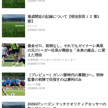
2026/8/7 09:00
達成間近の記録について【明治安田Ｊ２ 第1
節】
Jリーグ
2026/8/7 09:00
資金ゼロ、前例なし。それでもガイナーレ鳥取
の元Jリーガー社長が廃校を「未来の拠点」に変
えた理由
日本財団パラスポーツサポートセンター
2026/8/7 07:00
［プレビュー］ガンバ新時代の幕開けへ。明神
監督の初陣で目指すのは勝利のみ
ガンバ大阪
2026/8/6 19:30
2026/27シーズン マッチクオリティアセッサーの