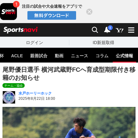
注目の試合や大会速報をアプリで
閉じる
sports
検索
通知
i
ログイン
ID新規取得
杯
ACLE
親善試合
動画
ニュース
コラム
公式情報
尾野優日選手 横河武蔵野FCへ育成型期限付き移
籍のお知らせ
チーム・協会
水戸ホーリーホック
2025年8月22日 18:00