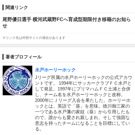
関連リンク
尾野優日選手 横河武蔵野FCへ育成型期限付き移籍のお知ら
せ
※リンク先は外部サイトの場合があります
著者プロフィール
水戸ホーリーホック
Jリーグ所属の水戸ホーリーホックの公式アカウ
ントです。 1994年にサッカークラブＦＣ水戸と
して発足。1997年にプリマハムＦＣ土浦と合併
し、チーム名を水戸ホーリーホックと改称。
2000年にＪリーグ入会を果たした。ホーリーホ
ックとは、英語で「葵」を意味。徳川御三家の
一つである水戸藩の家紋（葵）から引用したも
ので、誰からも愛され親しまれ、そして強固な
意志を持ったチームになることを目標にしてい
る。