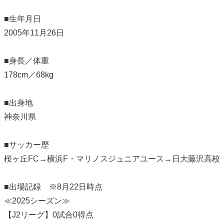
■生年月日
2005年11月26日
■身長／体重
178cm／68kg
■出身地
神奈川県
■サッカー歴
桜ヶ丘FC→横浜F・マリノスジュニアユース→日大藤沢高校
■出場記録 ※8月22日時点
≪2025シーズン≫
【J2リーグ】0試合0得点