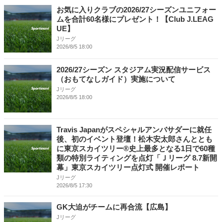
お気に入りクラブの2026/27シーズンユニフォー
ムを合計60名様にプレゼント！【Club J.LEAG
UE】
Jリーグ
2026/8/5 18:00
2026/27シーズン スタジアム実況配信サービス
（おもてなしガイド）実施について
Jリーグ
2026/8/5 18:00
Travis Japanがスペシャルアンバサダーに就任
後、初のイベント登壇！松木安太郎さんととも
に東京スカイツリー®史上最多となる1日で60種
類の特別ライティングを点灯「Ｊリーグ 8.7新開
幕」東京スカイツリー点灯式 開催レポート
Jリーグ
2026/8/5 17:30
GK大迫がチームに再合流【広島】
Jリーグ