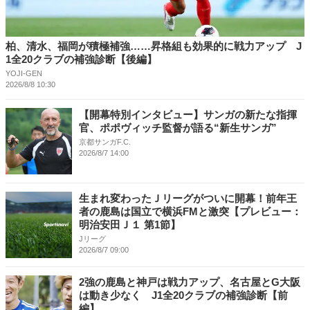
柏、清水、福岡が積極補強……昇格組も効果的に戦力アップ J
1全20クラブの補強診断【後編】
YOJI-GEN
2026/8/8 10:30
【開幕特別インタビュー】サンガの新たな指揮
官、ポポヴィッチ監督が語る“新生サンガ”
京都サンガF.C.
2026/8/7 14:00
生まれ変わったＪリーグがついに開幕！前年王
者の鹿島は国立で横浜FMと激突【プレビュー：
明治安田Ｊ１ 第1節】
Jリーグ
2026/8/7 09:00
2強の鹿島と神戸は戦力アップ、名古屋とG大阪
は動き少なく J1全20クラブの補強診断【前
編】