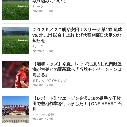
取り組みについて
Jリーグ
2026/8/6 13:00
２０２６／２７明治安田Ｊ３リーグ 第1節 琉球
vs. 北九州 試合中止および代替開催日決定のお
知らせ
Jリーグ
2026/8/6 12:00
【浦和レッズ】今夏、レッズに加入した南野遥
海が古巣との開幕戦へ「当然モチベーションは
高まる」
浦和レッドダイヤモンズ
2026/8/6 12:00
【レポート】ツエーゲン金沢U18の選手が千枚
田で整地作業を行いました！ | ONE HEART!石
川
ツエーゲン金沢
2026/8/5 19:20