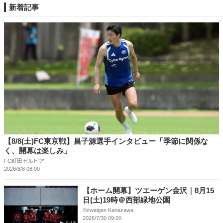
新着記事
【8/8(土)FC東京戦】昌子源選手インタビュー「季節に関係な
く、開幕は楽しみ」
FC町田ゼルビア
2026/8/8 08:00
【ホーム開幕】ツエーゲン金沢｜8月15
日(土)19時＠西部緑地公園
©︎zweigen Kanazawa
2026/7/30 09:00