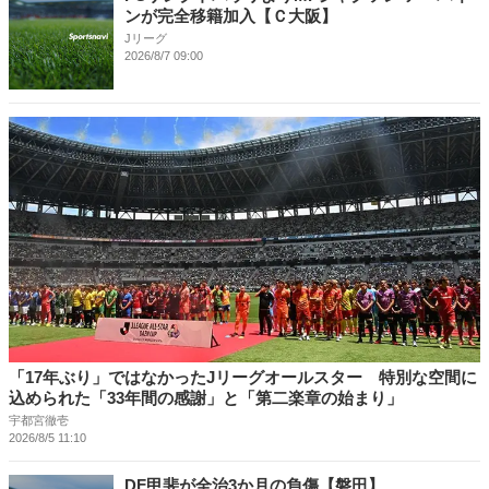
ンが完全移籍加入【Ｃ大阪】
Jリーグ
2026/8/7 09:00
「17年ぶり」ではなかったJリーグオールスター 特別な空間に
込められた「33年間の感謝」と「第二楽章の始まり」
宇都宮徹壱
2026/8/5 11:10
DF甲斐が全治3か月の負傷【磐田】