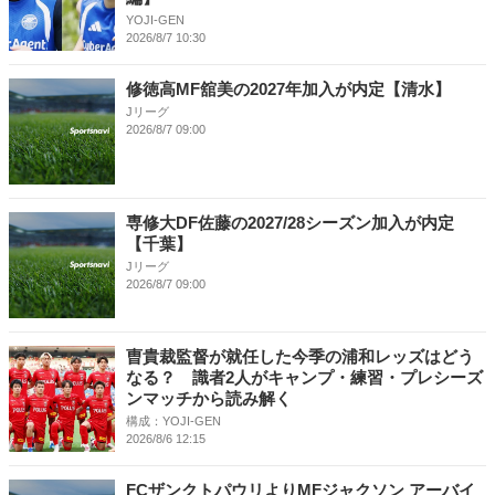
YOJI-GEN
2026/8/7 10:30
修徳高MF舘美の2027年加入が内定【清水】
Jリーグ
2026/8/7 09:00
専修大DF佐藤の2027/28シーズン加入が内定
【千葉】
Jリーグ
2026/8/7 09:00
曺貴裁監督が就任した今季の浦和レッズはどう
なる？ 識者2人がキャンプ・練習・プレシーズ
ンマッチから読み解く
構成：YOJI-GEN
2026/8/6 12:15
FCザンクトパウリよりMFジャクソン アーバイ