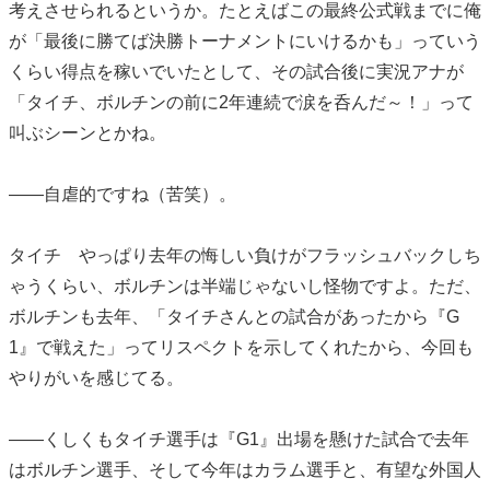
考えさせられるというか。たとえばこの最終公式戦までに俺
が「最後に勝てば決勝トーナメントにいけるかも」っていう
くらい得点を稼いでいたとして、その試合後に実況アナが
「タイチ、ボルチンの前に2年連続で涙を呑んだ～！」って
叫ぶシーンとかね。
――自虐的ですね（苦笑）。
タイチ やっぱり去年の悔しい負けがフラッシュバックしち
ゃうくらい、ボルチンは半端じゃないし怪物ですよ。ただ、
ボルチンも去年、「タイチさんとの試合があったから『G
1』で戦えた」ってリスペクトを示してくれたから、今回も
やりがいを感じてる。
――くしくもタイチ選手は『G1』出場を懸けた試合で去年
はボルチン選手、そして今年はカラム選手と、有望な外国人