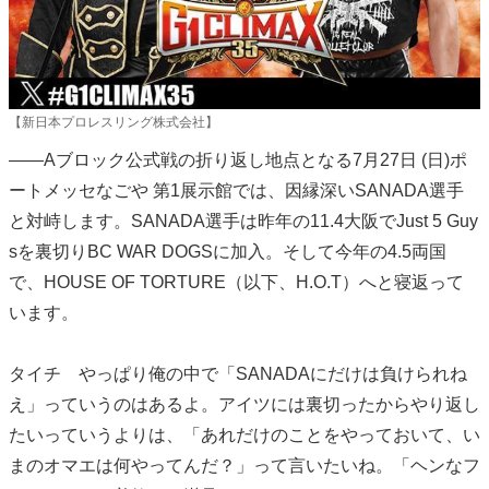
【新日本プロレスリング株式会社】
――Aブロック公式戦の折り返し地点となる7月27日 (日)ポ
ートメッセなごや 第1展示館では、因縁深いSANADA選手
と対峙します。SANADA選手は昨年の11.4大阪でJust 5 Guy
sを裏切りBC WAR DOGSに加入。そして今年の4.5両国
で、HOUSE OF TORTURE（以下、H.O.T）へと寝返って
います。
タイチ やっぱり俺の中で「SANADAにだけは負けられね
え」っていうのはあるよ。アイツには裏切ったからやり返し
たいっていうよりは、「あれだけのことをやっておいて、い
まのオマエは何やってんだ？」って言いたいね。「ヘンなフ