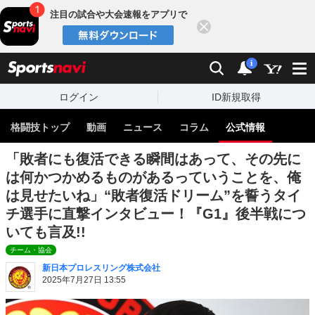
注目の試合や大会速報をアプリで
閉じる
sports
検索
通知
i
ログイン
ID新規取得
格闘技トップ
動画
ニュース
コラム
公式情報
「敗者にも復活できる瞬間はあって、その先に
は何かつかめるものがあるっていうことを、俺
は見せたいね」“敗者復活ドリーム”を誓うタイ
チ選手に直撃インタビュー！『G1』後半戦につ
いても言及!!
チーム・協会
新日本プロレスリング株式会社
2025年7月27日 13:55