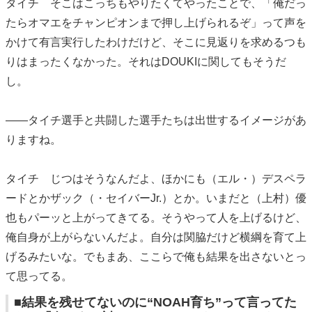
タイチ そこはこっちもやりたくてやったことで、「俺だっ
たらオマエをチャンピオンまで押し上げられるぞ」って声を
かけて有言実行したわけだけど、そこに見返りを求めるつも
りはまったくなかった。それはDOUKIに関してもそうだ
し。
――タイチ選手と共闘した選手たちは出世するイメージがあ
りますね。
タイチ じつはそうなんだよ、ほかにも（エル・）デスペラ
ードとかザック（・セイバーJr.）とか。いまだと（上村）優
也もパーッと上がってきてる。そうやって人を上げるけど、
俺自身が上がらないんだよ。自分は関脇だけど横綱を育て上
げるみたいな。でもまあ、ここらで俺も結果を出さないとっ
て思ってる。
■結果を残せてないのに“NOAH育ち”って言ってた