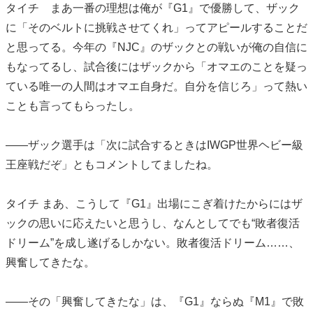
タイチ まあ一番の理想は俺が『G1』で優勝して、ザック
に「そのベルトに挑戦させてくれ」ってアピールすることだ
と思ってる。今年の『NJC』のザックとの戦いが俺の自信に
もなってるし、試合後にはザックから「オマエのことを疑っ
ている唯一の人間はオマエ自身だ。自分を信じろ」って熱い
ことも言ってもらったし。
――ザック選手は「次に試合するときはIWGP世界ヘビー級
王座戦だぞ」ともコメントしてましたね。
タイチ まあ、こうして『G1』出場にこぎ着けたからにはザ
ックの思いに応えたいと思うし、なんとしてでも“敗者復活
ドリーム”を成し遂げるしかない。敗者復活ドリーム……、
興奮してきたな。
――その「興奮してきたな」は、『G1』ならぬ『M1』で敗