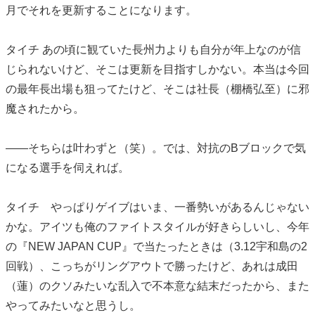
月でそれを更新することになります。
タイチ あの頃に観ていた長州力よりも自分が年上なのが信
じられないけど、そこは更新を目指すしかない。本当は今回
の最年長出場も狙ってたけど、そこは社長（棚橋弘至）に邪
魔されたから。
――そちらは叶わずと（笑）。では、対抗のBブロックで気
になる選手を伺えれば。
タイチ やっぱりゲイブはいま、一番勢いがあるんじゃない
かな。アイツも俺のファイトスタイルが好きらしいし、今年
の『NEW JAPAN CUP』で当たったときは（3.12宇和島の2
回戦）、こっちがリングアウトで勝ったけど、あれは成田
（蓮）のクソみたいな乱入で不本意な結末だったから、また
やってみたいなと思うし。