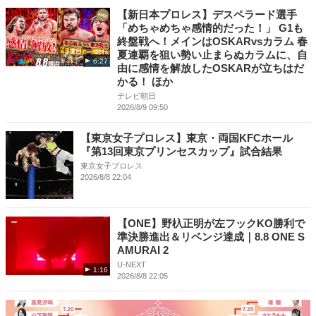
【新日本プロレス】デスペラード選手
「めちゃめちゃ感情的だった！」 G1も
終盤戦へ！メインはOSKARvsカラム 春
夏連覇を狙い勢い止まらぬカラムに、自
6:27
由に感情を解放したOSKARが立ちはだ
かる！ ほか
テレビ朝日
2026/8/9 09:50
【東京女子プロレス】東京・両国KFCホール
『第13回東京プリンセスカップ』試合結果
東京女子プロレス
2026/8/8 22:04
【ONE】野杁正明が左フックKO勝利で
準決勝進出＆リベンジ達成｜8.8 ONE S
AMURAI 2
U-NEXT
1:16
2026/8/8 22:05