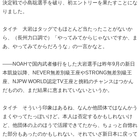
決定戦で小島聡選手を破り、初エントリーを果たすことにな
りました。
タイチ 大岩はタッグでもほとんど当たったことがないか
ら、（長州力口調で）「やってみてからじゃないですか、ま
あ、やってみてからだろうな」の一言かなと。
――NOAHで国内武者修行をした大岩選手は昨年9月の新日
本凱旋以降、NEVER無差別級王座やSTRONG無差別級王
座、NJPW WORLD認定TV王座と挑戦のチャンスはつかん
だものの、まだ結果に恵まれていないというか。
タイチ そういう印象はあるね、なんか他団体ではなんかう
まくやってたっぽいけど。本人は否定するかもしれないけ
ど、他団体の上のほうで活躍できてたから、ちょっと自惚れ
た部分もあったのかもしれない。それでいざ新日本に戻って