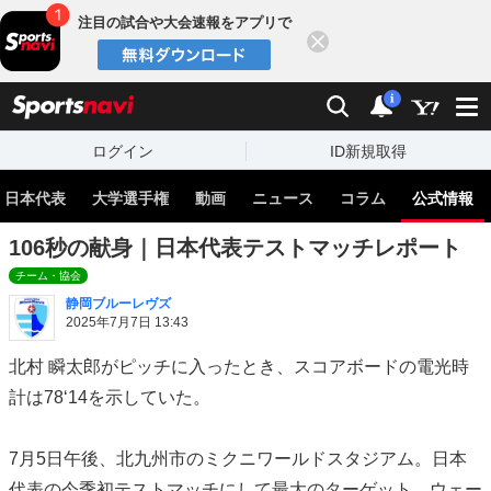
注目の試合や大会速報をアプリで
閉じる
sports
検索
通知
i
ログイン
ID新規取得
日本代表
大学選手権
動画
ニュース
コラム
公式情報
106秒の献身｜日本代表テストマッチレポート
チーム・協会
静岡ブルーレヴズ
2025年7月7日 13:43
北村 瞬太郎がピッチに入ったとき、スコアボードの電光時
計は78‘14を示していた。
7月5日午後、北九州市のミクニワールドスタジアム。日本
代表の今季初テストマッチにして最大のターゲット、ウェー