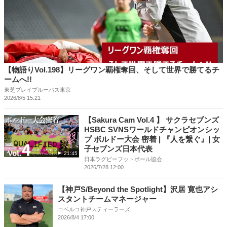
【物語りVol.198】リーグワン覇権奪回、そして世界で勝てるチ
ームへ!!
東芝ブレイブルーパス東京
2026/8/5 15:21
【Sakura Cam Vol.4 】 サクラセブンズ
HSBC SVNSワールドチャンピオンシッ
プ ボルドー大会 密着 | 『人を繋ぐ』| 女
子セブンズ日本代表
21:45
日本ラグビーフットボール協会
2026/7/28 12:00
【神戸S/Beyond the Spotlight】沢居 寛也アシ
スタントチームマネージャー
コベルコ神戸スティーラーズ
2026/8/4 17:00