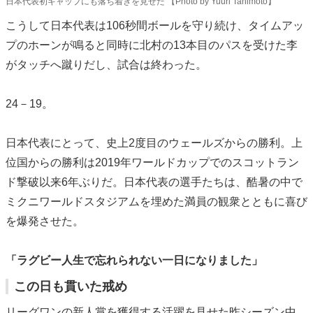
日本代表初キャップにも落ち着きを見せた 【Photo by Yuuri Tanimoto】
こうして日本代表は106秒間ボールを守り続け、タイムアッ
プのホーンが鳴ると同時に北村の13本目のパスを受けた李
がタッチへ蹴りだし、試合は終わった。
24－19。
日本代表にとって、史上2度目のウェールズからの勝利。上
位国からの勝利は2019年ワールドカップでのスコットラン
ド撃破以来6年ぶりだ。日本代表の選手たちは、酷暑の中で
ミクニワールドスタジアムを埋めた満員の観衆とともに喜び
を爆発させた。
「ラグビー人生で忘れられない一日になりました」
この日も貫いた戒め
リーグワンの新人賞を獲得する活躍を見せた昨シーズン中、