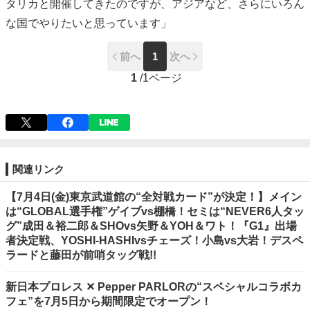
タリカと開催してきたのですが、アジアなど、さらにいろん
な国でやりたいと思っています」
前へ
1
次へ
1
/
1ページ
関連リンク
【7月4日(金)東京武道館の“全対戦カード”が決定！】メイン
は“GLOBAL選手権”ゲイブvs棚橋！セミは“NEVER6人タッ
グ”成田＆裕二郎＆SHOvs矢野＆YOH＆ワト！『G1』出場
者決定戦、YOSHI-HASHIvsチェーズ！小島vs大岩！デスペ
ラードと藤田が前哨タッグ戦!!
新日本プロレス ✕ Pepper PARLORの“スペシャルコラボカ
フェ”を7月5日から期間限定でオープン！