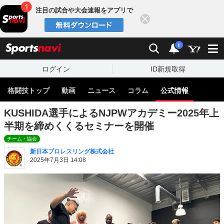
注目の試合や大会速報をアプリで
閉じる
sports
検索
通知
i
ログイン
ID新規取得
格闘技トップ
動画
ニュース
コラム
公式情報
KUSHIDA選手によるNJPWアカデミー2025年上
半期を締めくくるセミナーを開催
チーム・協会
新日本プロレスリング株式会社
2025年7月3日 14:08