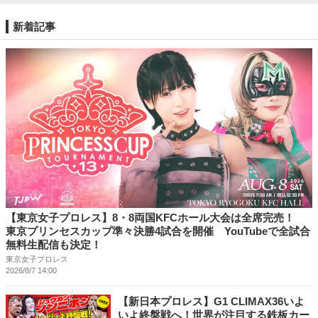
新着記事
【東京女子プロレス】8・8両国KFCホール大会は全席完売！
東京プリンセスカップ準々決勝4試合を開催 YouTubeで全試合
無料生配信も決定！
東京女子プロレス
2026/8/7 14:00
【新日本プロレス】G1 CLIMAX36いよ
いよ終盤戦へ！世界が注目する鉄板カー