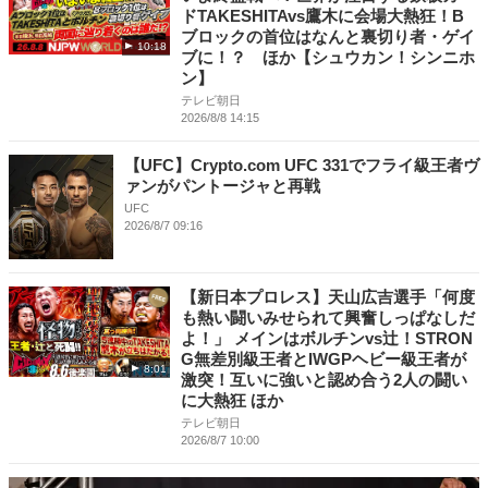
ドTAKESHITAvs鷹木に会場大熱狂！B
ブロックの首位はなんと裏切り者・ゲイ
10:18
ブに！？ ほか【シュウカン！シンニホ
ン】
テレビ朝日
2026/8/8 14:15
【UFC】Crypto.com UFC 331でフライ級王者ヴ
ァンがパントージャと再戦
UFC
2026/8/7 09:16
【新日本プロレス】天山広吉選手「何度
も熱い闘いみせられて興奮しっぱなしだ
よ！」 メインはボルチンvs辻！STRON
G無差別級王者とIWGPヘビー級王者が
8:01
激突！互いに強いと認め合う2人の闘い
に大熱狂 ほか
テレビ朝日
2026/8/7 10:00