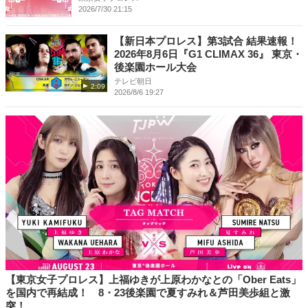
2026/7/30 21:15
【新日本プロレス】第3試合 結果速報！
2026年8月6日『G1 CLIMAX 36』 東京・
後楽園ホール大会
テレビ朝日
2:09
2026/8/6 19:27
【東京女子プロレス】上福ゆきが上原わかなとの「Ober Eats」
を国内で再結成！ 8・23後楽園で夏すみれ＆芦田美歩組と激
突！