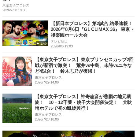
東京女子プロレス
2026/7/30 19:00
【新日本プロレス】第2試合 結果速報！
2026年8月6日『G1 CLIMAX 36』 東京・
後楽園ホール大会
テレビ朝日
1:40
2026/8/6 19:03
【東京女子プロレス】東京プリンセスカップ2回
戦が新宿で激突！ 荒井vs中島、未詩vsユキな
ど4試合！ 鈴木志乃が復帰！
東京女子プロレス
2026/7/29 14:00
【東京女子プロレス】神嵜志音が悲願の地元凱
旋！ 10・12千葉・銚子大会開催決定！ 犬吠
埼ホテルで初の凱旋興行！
東京女子プロレス
2026/7/28 18:00