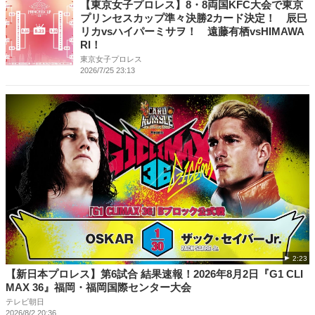
【東京女子プロレス】8・8両国KFC大会で東京
プリンセスカップ準々決勝2カード決定！ 辰巳
リカvsハイパーミサヲ！ 遠藤有栖vsHIMAWA
RI！
東京女子プロレス
2026/7/25 23:13
2:23
【新日本プロレス】第6試合 結果速報！2026年8月2日『G1 CLI
MAX 36』福岡・福岡国際センター大会
テレビ朝日
2026/8/2 20:36