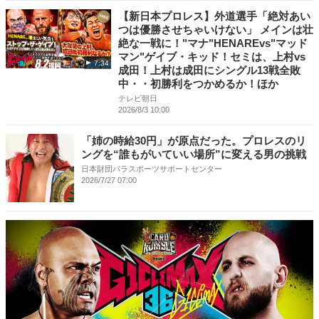
【新日本プロレス】外道選手「絶対あい
つは優勝させちゃいけない」 メインは壮
絶な一戦に！"マナ"HENAREvs"マッド
マン"ゲイブ・キッド！セミは、上村vs
7:34
成田！上村は成田にシングル13戦全敗
中・・初勝利をつかめるか！ほか
テレビ朝日
2026/8/3 10:00
「姉の時給30円」が原点だった。プロレスのリ
ングを“誰もがいていい場所”に変える男の挑戦
日本財団パラスポーツサポートセンター
2026/7/27 07:00