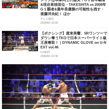
&現在単独首位・TAKESHITA vs 2008年
7:40
G１覇者&最年長優勝の可能性を残す・
後藤洋央紀！ ほか
テレビ朝日
2026/8/2 10:00
【ボクシング】渡来美響、5Rワンツーで
ダウン奪うTKOで日本スーパーライト級
王座奪取！｜DYNAMIC GLOVE on U-N
EXT vol.46
1:02
U-NEXT
2026/8/1 22:30