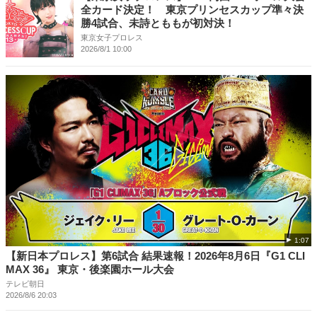
全カード決定！ 東京プリンセスカップ準々決
勝4試合、未詩とももが初対決！
東京女子プロレス
2026/8/1 10:00
1:07
【新日本プロレス】第6試合 結果速報！2026年8月6日『G1 CLI
MAX 36』 東京・後楽園ホール大会
テレビ朝日
2026/8/6 20:03