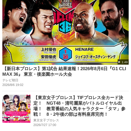
1:49
【新日本プロレス】第1試合 結果速報！2026年8月6日『G1 CLI
MAX 36』 東京・後楽園ホール大会
テレビ朝日
2026/8/6 19:02
【東京女子プロレス】TIFプロレス全カード決
定！ NGT48・清司麗菜がバトルロイヤル出
場！ 教育番組の人気キャラクター「タマ」参
戦！ 8・2午後の部は有料座席完売！
東京女子プロレス
2026/7/27 17:00