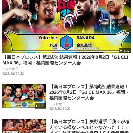
1:32
【新日本プロレス】第2試合 結果速報！2026年8月2日『G1 CLI
MAX 36』福岡・福岡国際センター大会
テレビ朝日
2026/8/2 19:22
【新日本プロレス】第1試合 結果速報！
2026年8月2日『G1 CLIMAX 36』福岡・
福岡国際センター大会
テレビ朝日
1:35
2026/8/2 19:21
【新日本プロレス】矢野選手「我々が考
えている様なレベルじゃなかった！！」
メインは本隊同士の激突！G１前年覇者