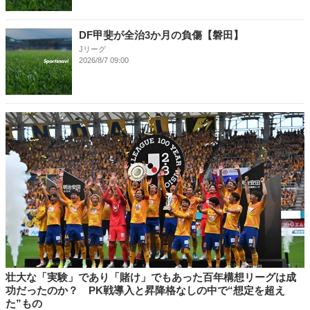
DF甲斐が全治3か月の負傷【磐田】
Jリーグ
2026/8/7 09:00
壮大な「実験」であり「賭け」でもあった百年構想リーグは成
功だったのか？ PK戦導入と昇降格なしの中で“想定を超え
た”もの