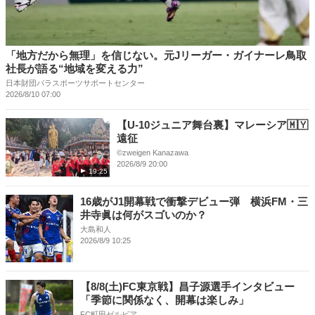
「地方だから無理」を信じない。元Jリーガー・ガイナーレ鳥取
社長が語る“地域を変える力”
日本財団パラスポーツサポートセンター
2026/8/10 07:00
【U-10ジュニア舞台裏】マレーシア🇲🇾
遠征
©︎zweigen Kanazawa
2026/8/9 20:00
19:25
16歳がJ1開幕戦で衝撃デビュー弾 横浜FM・三
井寺眞は何がスゴいのか？
大島和人
2026/8/9 10:25
【8/8(土)FC東京戦】昌子源選手インタビュー
「季節に関係なく、開幕は楽しみ」
FC町田ゼルビア