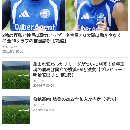
2強の鹿島と神戸は戦力アップ、名古屋とG大阪は動き少なく
J1全20クラブの補強診断【前編】
YOJI-GEN
2026/8/7 10:30
生まれ変わったＪリーグがついに開幕！前年王
者の鹿島は国立で横浜FMと激突【プレビュー：
明治安田Ｊ１ 第1節】
Jリーグ
2026/8/7 09:00
修徳高MF舘美の2027年加入が内定【清水】
Jリーグ
2026/8/7 09:00