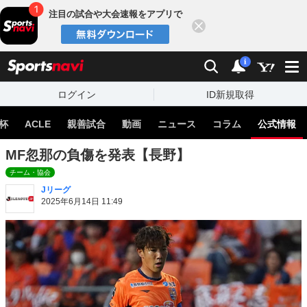
注目の試合や大会速報をアプリで
閉じる
sports
検索
通知
i
ログイン
ID新規取得
杯
ACLE
親善試合
動画
ニュース
コラム
公式情報
MF忽那の負傷を発表【長野】
チーム・協会
Jリーグ
2025年6月14日 11:49