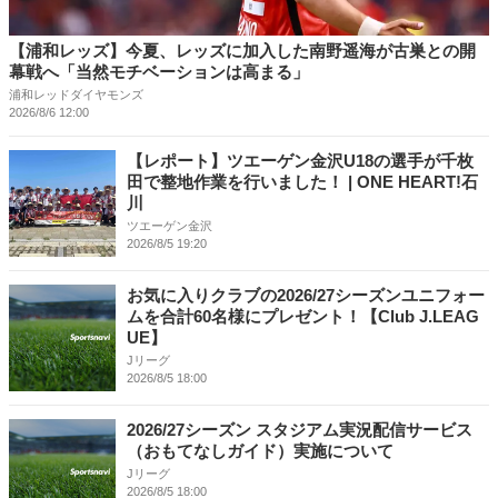
【浦和レッズ】今夏、レッズに加入した南野遥海が古巣との開
幕戦へ「当然モチベーションは高まる」
浦和レッドダイヤモンズ
2026/8/6 12:00
【レポート】ツエーゲン金沢U18の選手が千枚
田で整地作業を行いました！ | ONE HEART!石
川
ツエーゲン金沢
2026/8/5 19:20
お気に入りクラブの2026/27シーズンユニフォー
ムを合計60名様にプレゼント！【Club J.LEAG
UE】
Jリーグ
2026/8/5 18:00
2026/27シーズン スタジアム実況配信サービス
（おもてなしガイド）実施について
Jリーグ
2026/8/5 18:00