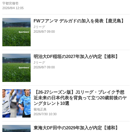
宇都宮徹壱
2026/8/4 12:05
FWフアンマ デルガドの加入を発表【鹿児島】
Jリーグ
2026/8/7 09:00
明治大DF稲垣の2027年加入が内定【浦和】
Jリーグ
2026/8/7 09:00
【26-27シーズン版】J1リーグ・ブレイク予想
近未来の日本代表を背負って立つ20歳前後のヤ
ングタレント10選
菊地正典
2026/7/30 10:30
東海大DF田中の2029年加入が内定【浦和】