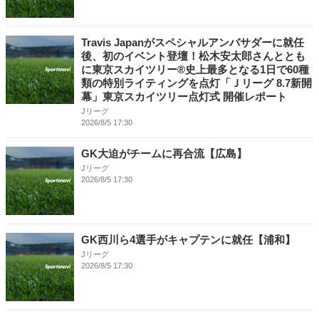
Travis Japanがスペシャルアンバサダーに就任
後、初のイベント登壇！松木安太郎さんととも
に東京スカイツリー®史上最多となる1日で60種
類の特別ライティングを点灯「Ｊリーグ 8.7新開
幕」東京スカイツリー点灯式 開催レポート
Jリーグ
2026/8/5 17:30
GK大迫がチームに再合流【広島】
Jリーグ
2026/8/5 17:30
GK西川ら4選手がキャプテンに就任【浦和】
Jリーグ
2026/8/5 17:30