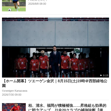
2026/8/8 08:00
0:15
【ホーム開幕】ツエーゲン金沢｜8月15日(土)19時＠西部緑地公
園
©︎zweigen Kanazawa
2026/7/30 09:00
柏、清水、福岡が積極補強……昇格組も効果的
に戦力アップ J1全20クラブの補強診断【後