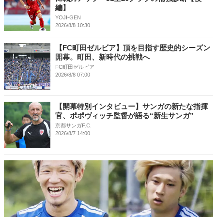
編】
YOJI-GEN
2026/8/8 10:30
【FC町田ゼルビア】頂を目指す歴史的シーズン
開幕。町田、新時代の挑戦へ
FC町田ゼルビア
2026/8/8 07:00
【開幕特別インタビュー】サンガの新たな指揮
官、ポポヴィッチ監督が語る“新生サンガ”
京都サンガF.C.
2026/8/7 14:00