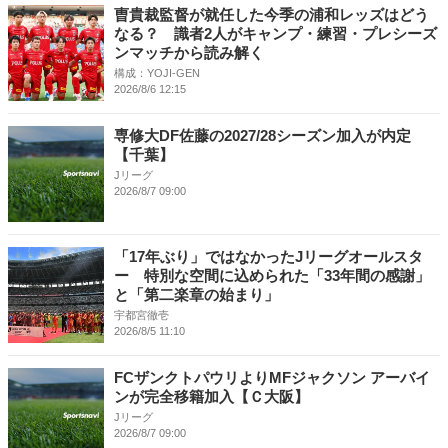
曺貴裁監督が就任した今季の浦和レッズはどう
なる？ 識者2人がキャンプ・練習・プレシーズ
ンマッチから読み解く
構成：YOJI-GEN
2026/8/6 12:15
専修大DF佐藤の2027/28シーズン加入が内定
【千葉】
Jリーグ
2026/8/7 09:00
「17年ぶり」ではなかったJリーグオールスタ
ー 特別な空間に込められた「33年間の感謝」
と「第二楽章の始まり」
宇都宮徹壱
2026/8/5 11:10
FCザンクトパウリよりMFジャクソン アーバイ
ンが完全移籍加入【Ｃ大阪】
Jリーグ
2026/8/7 09:00