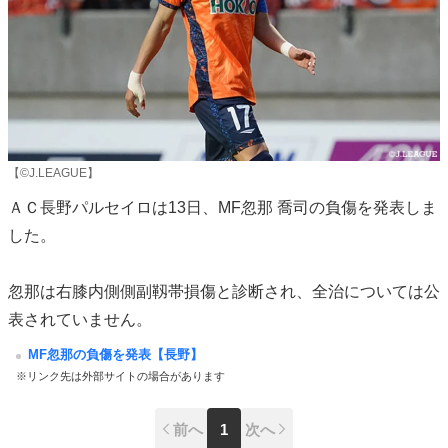
【©J.LEAGUE】
ＡＣ長野パルセイロは13日、MF忽那 喬司の負傷を発表しま
した。
忽那は右膝内側側副靱帯損傷と診断され、全治については公
表されていません。
MF忽那の負傷を発表【長野】
※リンク先は外部サイトの場合があります
前へ
1
次へ