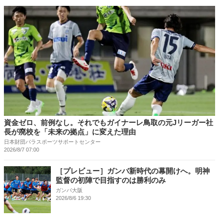
資金ゼロ、前例なし。それでもガイナーレ鳥取の元Jリーガー社
長が廃校を「未来の拠点」に変えた理由
日本財団パラスポーツサポートセンター
2026/8/7 07:00
［プレビュー］ガンバ新時代の幕開けへ。明神
監督の初陣で目指すのは勝利のみ
ガンバ大阪
2026/8/6 19:30