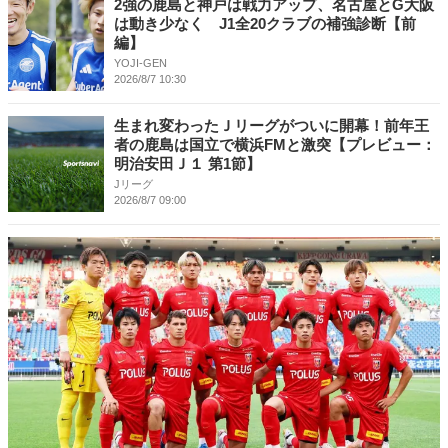
2強の鹿島と神戸は戦力アップ、名古屋とG大阪
は動き少なく J1全20クラブの補強診断【前
編】
YOJI-GEN
2026/8/7 10:30
生まれ変わったＪリーグがついに開幕！前年王
者の鹿島は国立で横浜FMと激突【プレビュー：
明治安田Ｊ１ 第1節】
Jリーグ
2026/8/7 09:00