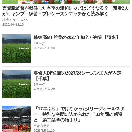
曺貴裁監督が就任した今季の浦和レッズはどうなる？ 識者2人
がキャンプ・練習・プレシーズンマッチから読み解く
構成：YOJI-GEN
2026/8/6 12:15
修徳高MF舘美の2027年加入が内定【清水】
Jリーグ
2026/8/7 09:00
専修大DF佐藤の2027/28シーズン加入が内定
【千葉】
Jリーグ
2026/8/7 09:00
「17年ぶり」ではなかったJリーグオールスタ
ー 特別な空間に込められた「33年間の感謝」
と「第二楽章の始まり」
宇都宮徹壱
2026/8/5 11:10