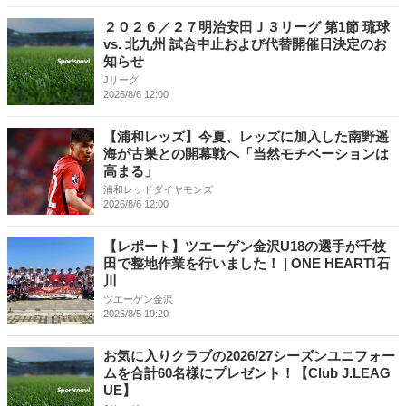
２０２６／２７明治安田Ｊ３リーグ 第1節 琉球
vs. 北九州 試合中止および代替開催日決定のお
知らせ
Jリーグ
2026/8/6 12:00
【浦和レッズ】今夏、レッズに加入した南野遥
海が古巣との開幕戦へ「当然モチベーションは
高まる」
浦和レッドダイヤモンズ
2026/8/6 12:00
【レポート】ツエーゲン金沢U18の選手が千枚
田で整地作業を行いました！ | ONE HEART!石
川
ツエーゲン金沢
2026/8/5 19:20
お気に入りクラブの2026/27シーズンユニフォー
ムを合計60名様にプレゼント！【Club J.LEAG
UE】