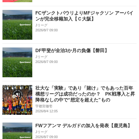
FCザンクトパウリよりMFジャクソン アーバイ
ンが完全移籍加入【Ｃ大阪】
Jリーグ
2026/8/7 09:00
DF甲斐が全治3か月の負傷【磐田】
Jリーグ
2026/8/7 09:00
壮大な「実験」であり「賭け」でもあった百年
構想リーグは成功だったのか？ PK戦導入と昇
降格なしの中で“想定を超えた”もの
宇都宮徹壱
2026/8/4 12:05
FWフアンマ デルガドの加入を発表【鹿児島】
Jリーグ
2026/8/7 09:00