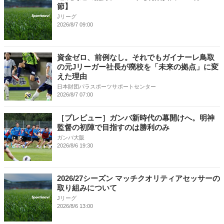
節】
Jリーグ
2026/8/7 09:00
資金ゼロ、前例なし。それでもガイナーレ鳥取
の元Jリーガー社長が廃校を「未来の拠点」に変
えた理由
日本財団パラスポーツサポートセンター
2026/8/7 07:00
［プレビュー］ガンバ新時代の幕開けへ。明神
監督の初陣で目指すのは勝利のみ
ガンバ大阪
2026/8/6 19:30
2026/27シーズン マッチクオリティアセッサーの
取り組みについて
Jリーグ
2026/8/6 13:00