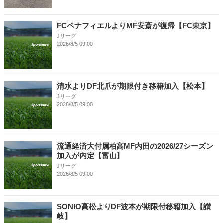
FCペナフィエルよりMF安斎が復帰【FC東京】
Jリーグ
2026/8/5 09:00
清水よりDF北爪が期限付き移籍加入【松本】
Jリーグ
2026/8/5 09:00
流通経済大付属柏高MF内田の2026/27シーズン
加入が内定【富山】
Jリーグ
2026/8/5 09:00
SONIO高松よりDF波本が期限付移籍加入【讃
岐】