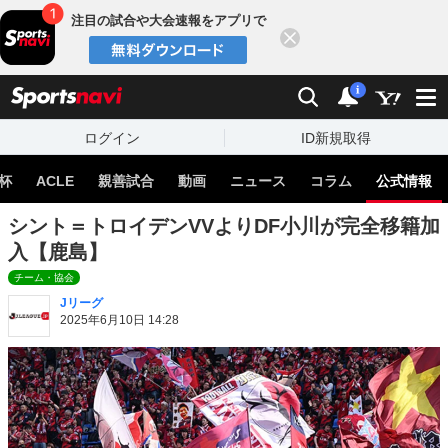
注目の試合や大会速報をアプリで
閉じる
sports
検索
通知
i
ログイン
ID新規取得
杯
ACLE
親善試合
動画
ニュース
コラム
公式情報
シント＝トロイデンVVよりDF小川が完全移籍加
入【鹿島】
チーム・協会
Jリーグ
2025年6月10日 14:28