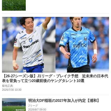
【26-27シーズン版】J1リーグ・ブレイク予想 近未来の日本代
表を背負って立つ20歳前後のヤングタレント10選
菊地正典
2026/7/30 10:30
明治大DF稲垣の2027年加入が内定【浦和】
Jリーグ
2026/8/7 09:00