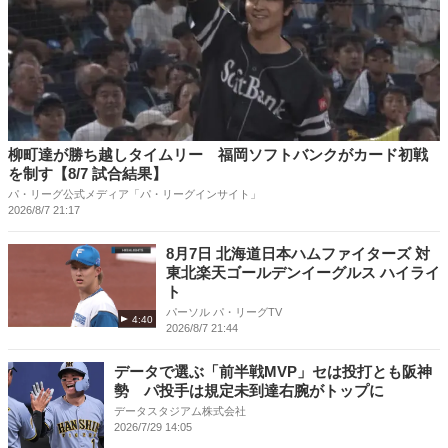
柳町達が勝ち越しタイムリー 福岡ソフトバンクがカード初戦
を制す【8/7 試合結果】
パ・リーグ公式メディア「パ・リーグインサイト」
2026/8/7 21:17
8月7日 北海道日本ハムファイターズ 対
東北楽天ゴールデンイーグルス ハイライ
ト
パーソル パ・リーグTV
4:40
2026/8/7 21:44
データで選ぶ「前半戦MVP」セは投打とも阪神
勢 パ投手は規定未到達右腕がトップに
データスタジアム株式会社
2026/7/29 14:05