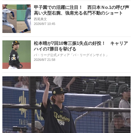
甲子園での活躍に注目！ 西日本Ｎo.1の呼び声
高い大型右腕、強肩光る名門不動のショート
西尾典文
2026/8/7 10:45
松本晴が7回10奪三振1失点の好投！ キャリア
ハイの7勝目を挙げる
パ・リーグ公式メディア「パ・リーグインサイト」
2026/8/7 21:58