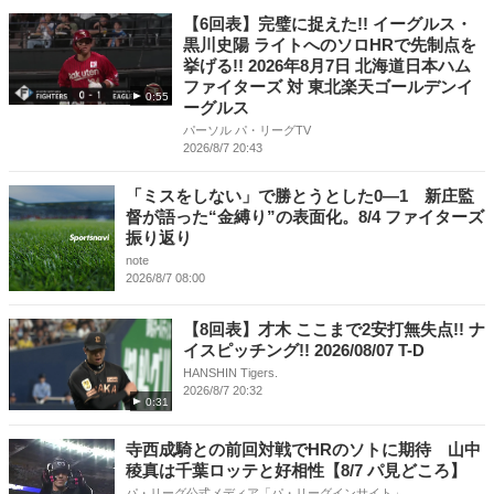
【6回表】完璧に捉えた!! イーグルス・
黒川史陽 ライトへのソロHRで先制点を
挙げる!! 2026年8月7日 北海道日本ハム
ファイターズ 対 東北楽天ゴールデンイ
0:55
ーグルス
パーソル パ・リーグTV
2026/8/7 20:43
「ミスをしない」で勝とうとした0―1 新庄監
督が語った“金縛り”の表面化。8/4 ファイターズ
振り返り
note
2026/8/7 08:00
【8回表】才木 ここまで2安打無失点!! ナ
イスピッチング!! 2026/08/07 T-D
HANSHIN Tigers.
2026/8/7 20:32
0:31
寺西成騎との前回対戦でHRのソトに期待 山中
稜真は千葉ロッテと好相性【8/7 パ見どころ】
パ・リーグ公式メディア「パ・リーグインサイト」