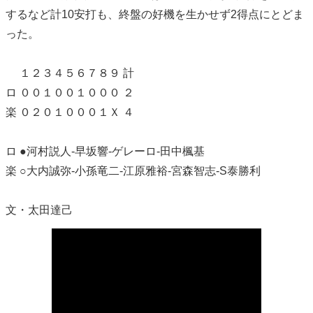
するなど計10安打も、終盤の好機を生かせず2得点にとどま
った。
１２３４５６７８９ 計
ロ ００１００１０００ ２
楽 ０２０１０００１Ｘ ４
ロ ●河村説人-早坂響-ゲレーロ-田中楓基
楽 ○大内誠弥-小孫竜二-江原雅裕-宮森智志-S泰勝利
文・太田達己