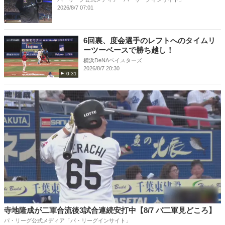
2026/8/7 07:01
6回裏、度会選手のレフトへのタイムリ
ーツーベースで勝ち越し！
横浜DeNAベイスターズ
2026/8/7 20:30
0:31
寺地隆成が二軍合流後3試合連続安打中【8/7 パ二軍見どころ】
パ・リーグ公式メディア「パ・リーグインサイト」