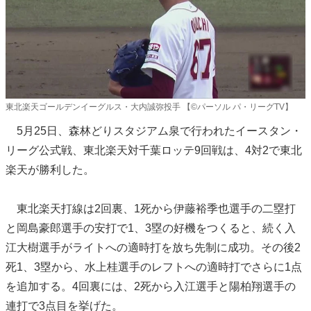
東北楽天ゴールデンイーグルス・大内誠弥投手 【©パーソル パ・リーグTV】
5月25日、森林どりスタジアム泉で行われたイースタン・
リーグ公式戦、東北楽天対千葉ロッテ9回戦は、4対2で東北
楽天が勝利した。
東北楽天打線は2回裏、1死から伊藤裕季也選手の二塁打
と岡島豪郎選手の安打で1、3塁の好機をつくると、続く入
江大樹選手がライトへの適時打を放ち先制に成功。その後2
死1、3塁から、水上桂選手のレフトへの適時打でさらに1点
を追加する。4回裏には、2死から入江選手と陽柏翔選手の
連打で3点目を挙げた。