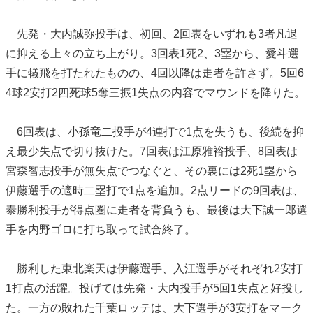
先発・大内誠弥投手は、初回、2回表をいずれも3者凡退
に抑える上々の立ち上がり。3回表1死2、3塁から、愛斗選
手に犠飛を打たれたものの、4回以降は走者を許さず。5回6
4球2安打2四死球5奪三振1失点の内容でマウンドを降りた。
6回表は、小孫竜二投手が4連打で1点を失うも、後続を抑
え最少失点で切り抜けた。7回表は江原雅裕投手、8回表は
宮森智志投手が無失点でつなぐと、その裏には2死1塁から
伊藤選手の適時二塁打で1点を追加。2点リードの9回表は、
泰勝利投手が得点圏に走者を背負うも、最後は大下誠一郎選
手を内野ゴロに打ち取って試合終了。
勝利した東北楽天は伊藤選手、入江選手がそれぞれ2安打
1打点の活躍。投げては先発・大内投手が5回1失点と好投し
た。一方の敗れた千葉ロッテは、大下選手が3安打をマーク