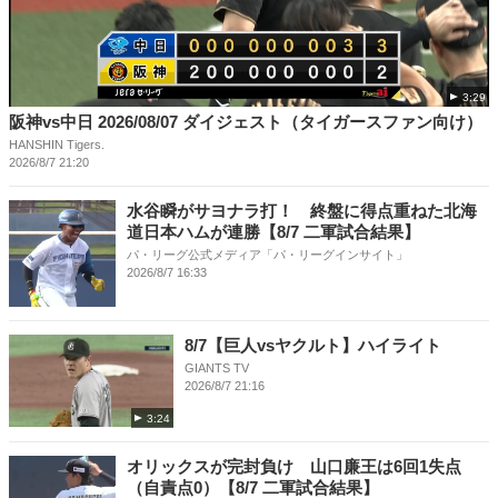
3:29
阪神vs中日 2026/08/07 ダイジェスト（タイガースファン向け）
HANSHIN Tigers.
2026/8/7 21:20
水谷瞬がサヨナラ打！ 終盤に得点重ねた北海
道日本ハムが連勝【8/7 二軍試合結果】
パ・リーグ公式メディア「パ・リーグインサイト」
2026/8/7 16:33
8/7【巨人vsヤクルト】ハイライト
GIANTS TV
2026/8/7 21:16
3:24
オリックスが完封負け 山口廉王は6回1失点
（自責点0）【8/7 二軍試合結果】