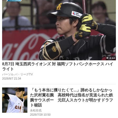
4:44
8月7日 埼玉西武ライオンズ 対 福岡ソフトバンクホークス ハイ
ライト
パーソル パ・リーグTV
2026/8/7 21:34
「もう本当に獲りたくて...」諦めるしかなかっ
た沢村賞右腕 高校時代は指名が見送られた鉄
腕サウスポー 元巨人スカウトが明かすドラフ
ト秘話
永松欣也
2026/7/28 10:50