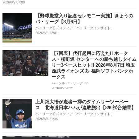
2026/8/7 07:00
【野球殿堂入り記念セレモニー実施】きょうの
パ・リーグ【8月6日】
パ・リーグ公式メディア「パ・リーグインサイト」
2026/8/6 22:01
【7回表】代打起用に応えた!! ホーク
ス・柳町達 センターへの勝ち越しタイム
リー3ベースヒット!! 2026年8月7日 埼玉
西武ライオンズ 対 福岡ソフトバンクホ
1:08
ークス
パーソル パ・リーグTV
2026/8/7 20:21
上川畑大悟が走者一掃のタイムリーツーベー
ス 北海道日本ハムが連敗脱出【8/6 試合結果】
パ・リーグ公式メディア「パ・リーグインサイト」
2026/8/6 21:34