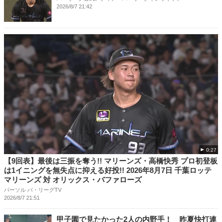
2026/8/7 21:42
0:27
【9回表】最後は三振を奪う!! マリーンズ・高橋快秀 プロ初登板
は1イニングを無失点に抑える好投!! 2026年8月7日 千葉ロッテ
マリーンズ 対 オリックス・バファローズ
パーソル パ・リーグTV
2026/8/7 21:51
甲子園で見たかった2人の内野手！ 昨夏快打連