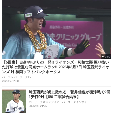
0:50
【5回裏】自身4年ぶりの一発!! ライオンズ・柘植世那 振り抜い
た打球は貴重な同点ホームラン!! 2026年8月7日 埼玉西武ライオ
ンズ 対 福岡ソフトバンクホークス
パーソル パ・リーグTV
2026/8/7 20:06
埼玉西武が虎に敗れる 菅井信也が復帰戦で2回
1安打0封【8/6 二軍試合結果】
パ・リーグ公式メディア「パ・リーグインサイト」
2026/8/6 21:25