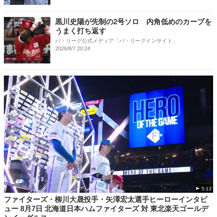
黒川史陽が先制の2号ソロ 内角低めのカーブを
うまく打ち返す
パ・リーグ公式メディア「パ・リーグインサイト」
2026/8/7 20:24
5:13
ファイターズ・柳川大晟投手・矢澤宏太選手ヒーローインタビ
ュー 8月7日 北海道日本ハムファイターズ 対 東北楽天ゴールデ