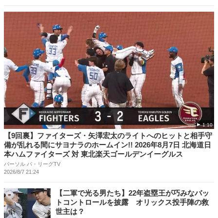
1:10
【9回裏】ファイターズ・矢澤宏太のライトへのヒットと相手守
備が乱れる間にサヨナラのホームイン!! 2026年8月7日 北海道日
本ハムファイターズ 対 東北楽天ゴールデンイーグルス
パーソル パ・リーグTV
2026/8/7 21:24
【二軍で光る男たち】22年盗塁王が巧みなバッ
トコントロールを披露 オリックス投手陣の救
世主は？