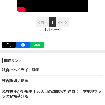
前へ
1
次へ
1
/
1ページ
関連リンク
試合のハイライト動画
試合詳細／動画
浅村栄斗がNPB史上56人目の2000安打達成！ 本拠地ファ
ンの祝福受ける