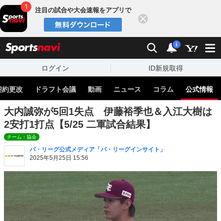
注目の試合や大会速報をアプリで
閉じる
sports
検索
通知
i
ログイン
ID新規取得
契約更改
ドラフト会議
動画
ニュース
コラム
公式情報
大内誠弥が5回1失点 伊藤裕季也＆入江大樹は
2安打1打点【5/25 二軍試合結果】
チーム・協会
パ・リーグ公式メディア「パ・リーグインサイト」
2025年5月25日 15:56