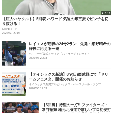
0:17
【巨人vsヤクルト】5回表 ハワード 気迫の奪三振でピンチを切
り抜ける！
GIANTS TV
2026/8/7 20:05
レイエスが逆転の24号2ラン 先発・細野晴希の
好投に応える一発
パ・リーグ公式メディア「パ・リーグインサイト」
2026/8/6 20:03
【オイシックス新潟】8/9(日)西武戦にて「ドリ
ームフェスタ」開催のお知らせ
オイシックス新潟アルビレックス・ベースボール・クラブ
2026/8/6 19:33
【5回裏】待望の一打!! ファイターズ・
常谷拓輝 地元北海道で嬉しいプロ初安打