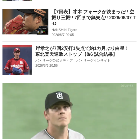
【7回表】才木 フォークが決まった!! 空
振り三振!! 7回まで無失点!! 2026/08/07 T
-D
HANSHIN Tigers.
0:38
2026/8/7 20:05
岸孝之が7回2安打1失点で約1カ月ぶり白星！
東北楽天連敗ストップ【8/6 試合結果】
パ・リーグ公式メディア「パ・リーグインサイト」
2026/8/6 20:56