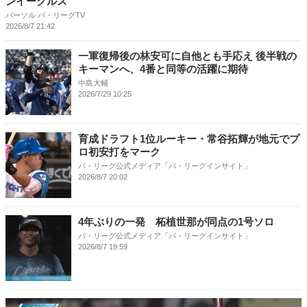
ンイーグルス
パーソル パ・リーグTV
2026/8/7 21:42
一軍復帰後の林安可に自他とも手応え 後半戦の
キーマンへ、4番と同等の活躍に期待
中島大輔
2026/7/29 10:25
育成ドラフト1位ルーキー・常谷拓輝が地元でプ
ロ初安打をマーク
パ・リーグ公式メディア「パ・リーグインサイト」
2026/8/7 20:02
4年ぶりの一発 柘植世那が同点の1号ソロ
パ・リーグ公式メディア「パ・リーグインサイト」
2026/8/7 19:59