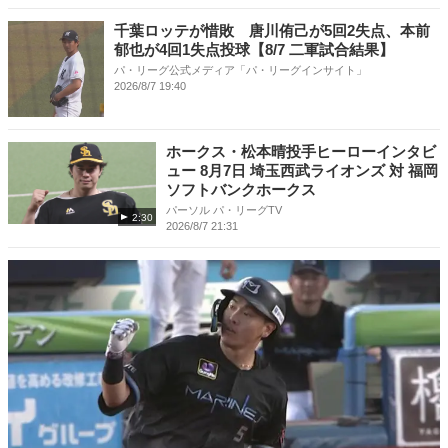
千葉ロッテが惜敗 唐川侑己が5回2失点、本前
郁也が4回1失点投球【8/7 二軍試合結果】
パ・リーグ公式メディア「パ・リーグインサイト」
2026/8/7 19:40
ホークス・松本晴投手ヒーローインタビ
ュー 8月7日 埼玉西武ライオンズ 対 福岡
ソフトバンクホークス
パーソル パ・リーグTV
2:30
2026/8/7 21:31