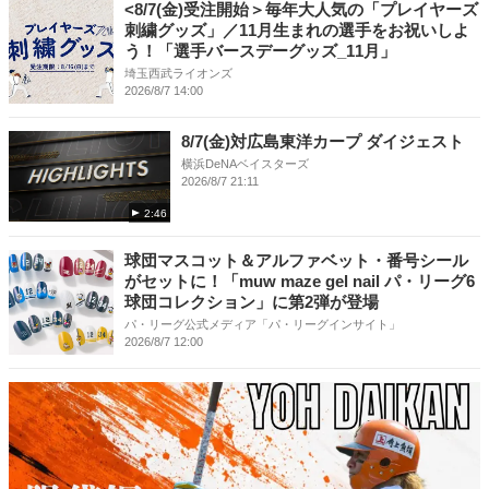
<8/7(金)受注開始＞毎年大人気の「プレイヤーズ
刺繍グッズ」／11月生まれの選手をお祝いしよ
う！「選手バースデーグッズ_11月」
埼玉西武ライオンズ
2026/8/7 14:00
8/7(金)対広島東洋カープ ダイジェスト
横浜DeNAベイスターズ
2026/8/7 21:11
2:46
球団マスコット＆アルファベット・番号シール
がセットに！「muw maze gel nail パ・リーグ6
球団コレクション」に第2弾が登場
パ・リーグ公式メディア「パ・リーグインサイト」
2026/8/7 12:00