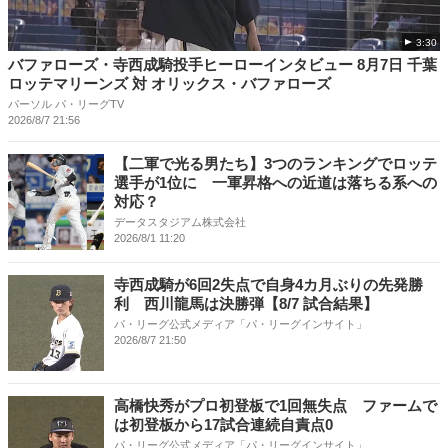
3:30
バファローズ・寺西成騎投手ヒーローインタビュー 8月7日 千葉
ロッテマリーンズ 対 オリックス・バファローズ
パーソル パ・リーグTV
2026/8/7 21:56
【二軍で光る男たち】3つのランキングでロッテ
選手が1位に 一軍昇格への近道は落ちる系への
対応？
データスタジアム株式会社
2026/8/1 11:20
寺西成騎が6回2失点で自身4カ月ぶりの先発勝
利 西川龍馬は決勝弾【8/7 試合結果】
パ・リーグ公式メディア「パ・リーグインサイト」
2026/8/7 21:50
高橋快秀がプロ初登板で1回無失点 ファームで
は初登板から17試合連続自責点0
パ・リーグ公式メディア「パ・リーグインサイト」