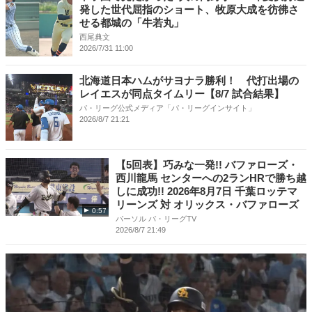
発した世代屈指のショート、牧原大成を彷彿さ
せる都城の「牛若丸」
西尾典文
2026/7/31 11:00
北海道日本ハムがサヨナラ勝利！ 代打出場の
レイエスが同点タイムリー【8/7 試合結果】
パ・リーグ公式メディア「パ・リーグインサイト」
2026/8/7 21:21
【5回表】巧みな一発!! バファローズ・
西川龍馬 センターへの2ランHRで勝ち越
しに成功!! 2026年8月7日 千葉ロッテマ
リーンズ 対 オリックス・バファローズ
0:57
パーソル パ・リーグTV
2026/8/7 21:49