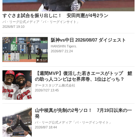
すぐさま試合を振り出しに！ 安田尚憲が4号2ラン
パ・リーグ公式メディア「パ・リーグインサイト」
2026/8/7 19:10
阪神vs中日 2026/08/07 ダイジェスト
HANSHIN Tigers.
2026/8/7 21:24
5:17
【週間MVP】復活した若きエースがトップ 鯉
の助っ人コンビはセ界席巻、1位はどっち？
データスタジアム株式会社
2026/7/27 13:45
山中稜真が先制の2号ソロ！ 7月19日以来の一
発
パ・リーグ公式メディア「パ・リーグインサイト」
2026/8/7 18:44