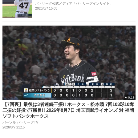
パ・リーグ公式メディア「パ・リーグインサイト」
2026/8/7 15:03
0:18
【7回裏】最後は3者連続三振!! ホークス・松本晴 7回103球10奪
三振の好投で7勝目!! 2026年8月7日 埼玉西武ライオンズ 対 福岡
ソフトバンクホークス
パーソル パ・リーグTV
2026/8/7 21:15