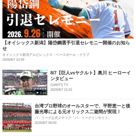
【オイシックス新潟】陽岱鋼選手引退セレモニー開催のお知ら
せ
オイシックス新潟アルビレックス・ベースボール・クラブ
2026/8/7 10:39
8/7【巨人vsヤクルト】奥川 ヒーローイ
ンタビュー
GIANTS TV
2026/8/7 21:01
1:44
台湾プロ野球のオールスターで、平野恵一と後
藤光尊による元オリックス二遊間が実現！
パ・リーグ公式メディア「パ・リーグインサイト」
2026/8/7 08:00