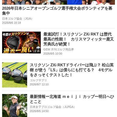
2026年日本シニアオープンゴルフ選手権大会ボランティアを募
集中
日本ゴルフ協会（JGA）
2026/8/6 16:18
最速試打！スリクソン ZXi RKT は歴代
最高の性能！ カリスマフィッター鹿又
芳典氏が絶賛！
GEW 月刊ゴルフ用品界
12:35
2026/8/5 10:00
スリクソン ZXi RKTドライバーは飛ぶ？ 松山英
樹 が使う「LS」は僕らにも打てる？ 4モデル
をさっそくテストした！
ゴルフサプリ
2026/8/7 12:10
最新情報ー北海道 ｍｅｉｊｉ カップー明日へひ
とこと
日本女子プロゴルフ協会（JLPGA）
2026/8/6 14:50