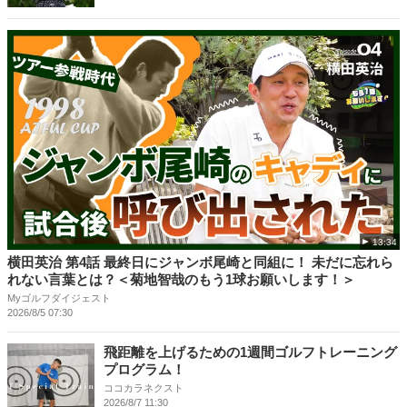
13:34
横田英治 第4話 最終日にジャンボ尾崎と同組に！ 未だに忘れら
れない言葉とは？＜菊地智哉のもう1球お願いします！＞
Myゴルフダイジェスト
2026/8/5 07:30
飛距離を上げるための1週間ゴルフトレーニング
プログラム！
ココカラネクスト
2026/8/7 11:30