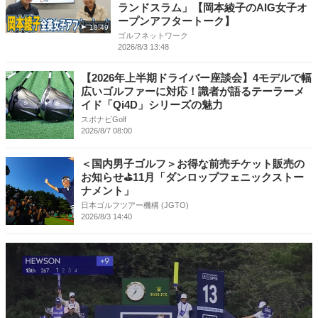
ランドスラム」【岡本綾子のAIG女子オ
ープンアフタートーク】
18:49
ゴルフネットワーク
2026/8/3 13:48
【2026年上半期ドライバー座談会】4モデルで幅
広いゴルファーに対応！識者が語るテーラーメ
イド「Qi4D」シリーズの魅力
スポナビGolf
2026/8/7 08:00
＜国内男子ゴルフ＞お得な前売チケット販売の
お知らせ⛳11月「ダンロップフェニックストー
ナメント」
日本ゴルフツアー機構 (JGTO)
2026/8/3 14:40