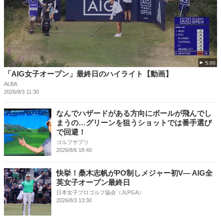
5:00
「AIG女子オープン」最終日のハイライト【動画】
ALBA
2026/8/3 11:30
なんでハザードがある方向にボールが飛んでし
まうの…グリーンを狙うショットでは番手選び
で回避！
ゴルフサプリ
2026/8/6 18:40
快挙！桑木志帆がPO制しメジャー初V― AIG全
英女子オープン最終日
日本女子プロゴルフ協会（JLPGA）
2026/8/3 13:30