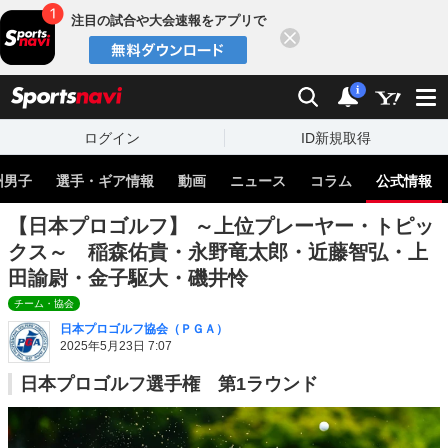
注目の試合や大会速報をアプリで
閉じる
sports
検索
通知
i
ログイン
ID新規取得
州男子
選手・ギア情報
動画
ニュース
コラム
公式情報
【日本プロゴルフ】 ～上位プレーヤー・トピッ
クス～ 稲森佑貴・永野竜太郎・近藤智弘・上
田諭尉・金子駆大・磯井怜
チーム・協会
日本プロゴルフ協会（ＰＧＡ）
2025年5月23日 7:07
日本プロゴルフ選手権 第1ラウンド