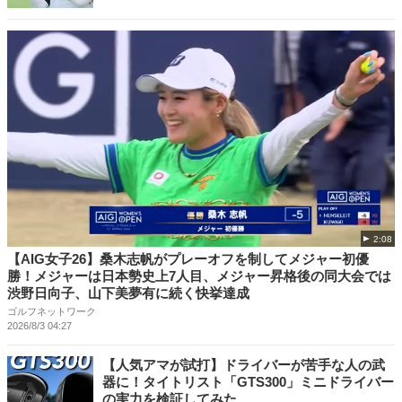
2:08
【AIG女子26】桑木志帆がプレーオフを制してメジャー初優
勝！メジャーは日本勢史上7人目、メジャー昇格後の同大会では
渋野日向子、山下美夢有に続く快挙達成
ゴルフネットワーク
2026/8/3 04:27
【人気アマが試打】ドライバーが苦手な人の武
器に！タイトリスト「GTS300」ミニドライバー
の実力を検証してみた