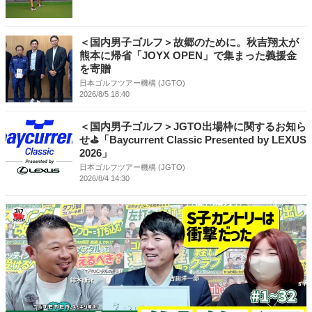
＜国内男子ゴルフ＞故郷のために。秋吉翔太が
熊本に帰省「JOYX OPEN」で集まった義援金
を寄贈
日本ゴルフツアー機構 (JGTO)
2026/8/5 18:40
＜国内男子ゴルフ＞JGTO出場枠に関するお知ら
せ⛳「Baycurrent Classic Presented by LEXUS
2026」
日本ゴルフツアー機構 (JGTO)
2026/8/4 14:30