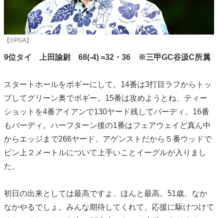
【©PGA】
9位タイ 上田諭尉 68(-4) =32・36 ※三甲GC谷汲C所属
スタートホールをボギーにして。14番は3打目ラフからトッ
プしてグリーン奥でボギー。15番は攻めようとね、ティー
ショットを4番アイアンで130ヤード残してバーディ。16番
もバーディ。ハーフターン後の1番はフェアウェイど真ん中
からエッジまで266ヤード、アゲンストだから５番ウッドで
ピン上２メートルについて上手いことイーグルが入りまし
た。
初日の出来としては最高ですよ、ほんと最高。51歳、なか
なかやるでしょ。みんな期待してくれて、応援に駆けつけて