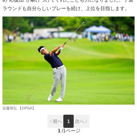
ラウンドも自分らしいプレーを続け、上位を目指します。
近藤智弘 【©PGA】
前へ
1
次へ
1
/
1ページ