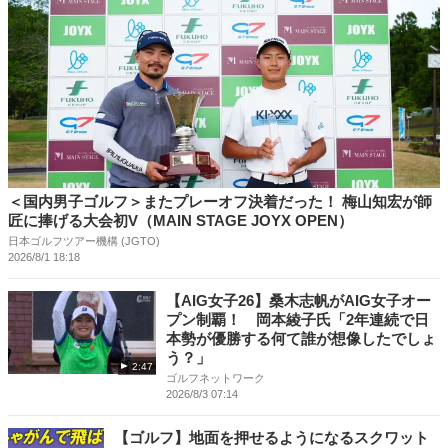
＜国内男子ゴルフ＞またプレーオフ決着だった！ 梅山知宏が師
匠に捧げる大会初V（MAIN STAGE JOYX OPEN）
日本ゴルフツアー機構 (JGTO)
2026/8/1 18:18
【AIG女子26】桑木志帆がAIG女子オー
プン制覇！ 岡本綾子氏「2年連続で日
本勢が優勝する何て誰が想像したでしょ
う？」
2:47
ゴルフネットワーク
2026/8/3 07:14
【ゴルフ】地面を押せるようになるスクワット