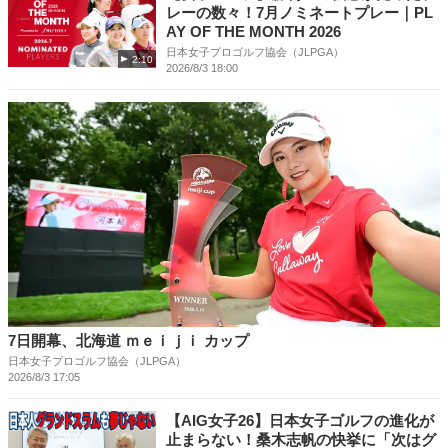
レーの数々！7月ノミネートプレー｜PL
AY OF THE MONTH 2026
日本女子プロゴルフ協会（JLPGA）
2:10
2026/8/3 18:00
7日開幕、北海道 ｍｅｉｊｉ カップ
日本女子プロゴルフ協会（JLPGA）
2026/8/3 17:05
【AIG女子26】日本女子ゴルフの進化が
止まらない！桑木志帆の快挙に「次はグ