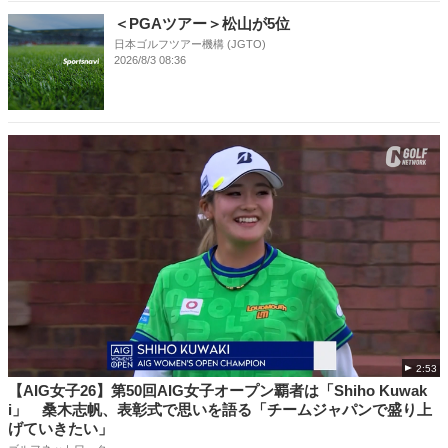
＜PGAツアー＞松山が5位
日本ゴルフツアー機構 (JGTO)
2026/8/3 08:36
2:53
【AIG女子26】第50回AIG女子オープン覇者は「Shiho Kuwak
i」 桑木志帆、表彰式で思いを語る「チームジャパンで盛り上
げていきたい」