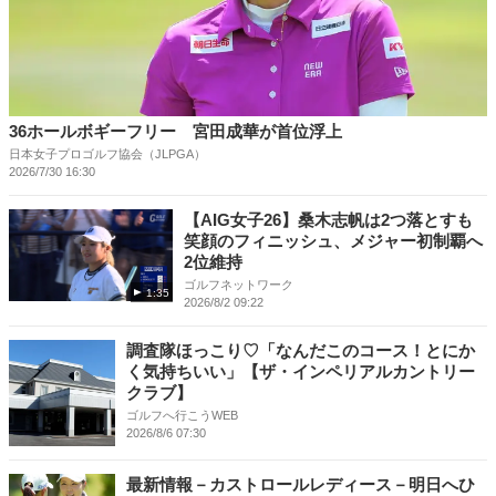
36ホールボギーフリー 宮田成華が首位浮上
日本女子プロゴルフ協会（JLPGA）
2026/7/30 16:30
【AIG女子26】桑木志帆は2つ落とすも
笑顔のフィニッシュ、メジャー初制覇へ
2位維持
ゴルフネットワーク
1:35
2026/8/2 09:22
調査隊ほっこり♡「なんだこのコース！とにか
く気持ちいい」【ザ・インペリアルカントリー
クラブ】
ゴルフへ行こうWEB
2026/8/6 07:30
最新情報－カストロールレディース－明日へひ