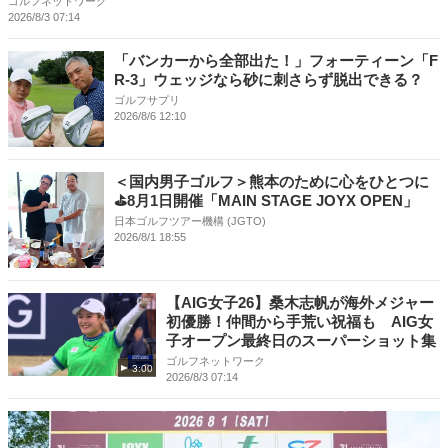
ゴルフネットワーク
2026/8/3 07:14
「バンカーから全部出た！」フォーティーン「F
R-3」ウェッジなら砂に刺さらず脱出できる？
ゴルフサプリ
2026/8/6 12:10
＜国内男子ゴルフ＞熊本のために心をひとつに
⛳8月1日開催「MAIN STAGE JOYX OPEN」
日本ゴルフツアー機構 (JGTO)
2026/8/1 18:55
【AIG女子26】桑木志帆が海外メジャー
初優勝！仲間から手荒い祝福も AIG女
子オープン最終日のスーパーショット集
ゴルフネットワーク
3:00
2026/8/3 07:14