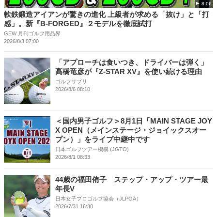
8:06
軟鉄鍛造アイアンが驚きの進化 上級者が求める「抜け」と「打
感」。新『B-FORGED』２モデルを徹底試打
GEW 月刊ゴルフ用品界
2026/8/3 07:00
「アプローチは食いつき、ドライバーは弾く」
髙橋竜彦が『Z-STAR XV』を使い続ける理由
ゴルフサプリ
2026/8/6 08:10
＜国内男子ゴルフ＞8月1日「MAIN STAGE JOY
X OPEN（メインステージ・ジョイックスオー
プン）」をライブ中継中です
日本ゴルフツアー機構 (JGTO)
2026/8/1 08:33
44歳の福田侑子 ステップ・アップ・ツアー最
年長V
日本女子プロゴルフ協会（JLPGA）
2026/7/31 16:30