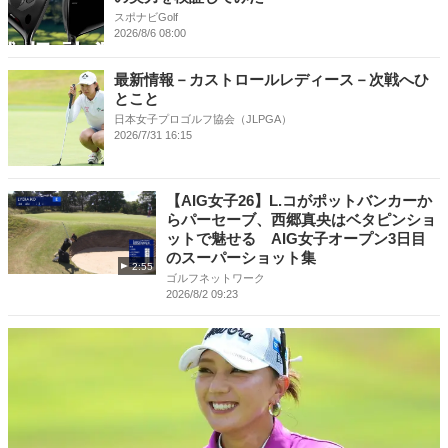
スポナビGolf
2026/8/6 08:00
最新情報－カストロールレディース－次戦へひ
とこと
日本女子プロゴルフ協会（JLPGA）
2026/7/31 16:15
【AIG女子26】L.コがポットバンカーか
らパーセーブ、西郷真央はベタピンショ
ットで魅せる AIG女子オープン3日目
のスーパーショット集
2:55
ゴルフネットワーク
2026/8/2 09:23