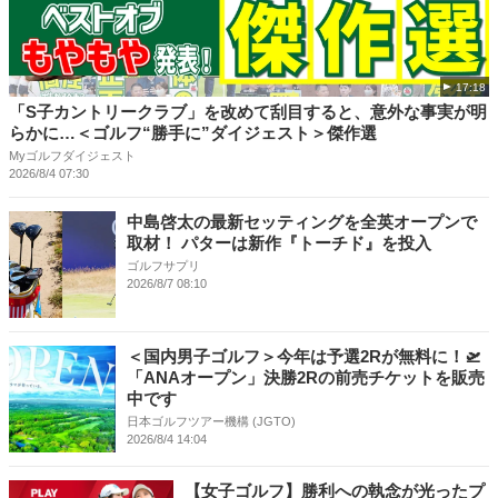
17:18
「S子カントリークラブ」を改めて刮目すると、意外な事実が明
らかに…＜ゴルフ“勝手に”ダイジェスト＞傑作選
Myゴルフダイジェスト
2026/8/4 07:30
中島啓太の最新セッティングを全英オープンで
取材！ パターは新作『トーチド』を投入
ゴルフサプリ
2026/8/7 08:10
＜国内男子ゴルフ＞今年は予選2Rが無料に！🛫
「ANAオープン」決勝2Rの前売チケットを販売
中です
日本ゴルフツアー機構 (JGTO)
2026/8/4 14:04
【女子ゴルフ】勝利への執念が光ったプ