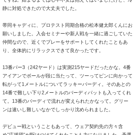
静に対処できたので大丈夫でした。
帯同キャディに、プロテスト同期合格の松本健太郎くんにお
願いしました。入会セミナーや新人戦を一緒に過ごしていた
仲間なので、近くでプレーをサポートしてくれたこともあ
り、全体的にリラックスできて良かったです。
13番パー3（242ヤード）は実測215ヤードだったかな。4番
アイアンでボールが段に当たって、ツーってピンに向かって
転がって1メートルについてラッキーバーディ。そのあとの
14番で難しい下り2メートルのバーディパットも入ってくれ
て。13番のバーディで流れが変えられたかなって。グリー
ンは速いし難しいなかでしっかり沈められました。
デビュー戦ということもあって、ウェア契約先の方々含
め"応援団"が駆けつけてくれたことも力になりました。予選