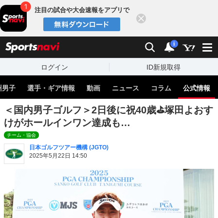
注目の試合や大会速報をアプリで
閉じる
sports
検索
通知
i
ログイン
ID新規取得
州男子
選手・ギア情報
動画
ニュース
コラム
公式情報
＜国内男子ゴルフ＞2日後に祝40歳⛳塚田よおす
けがホールインワン達成も…
チーム・協会
日本ゴルフツアー機構 (JGTO)
2025年5月22日 14:50