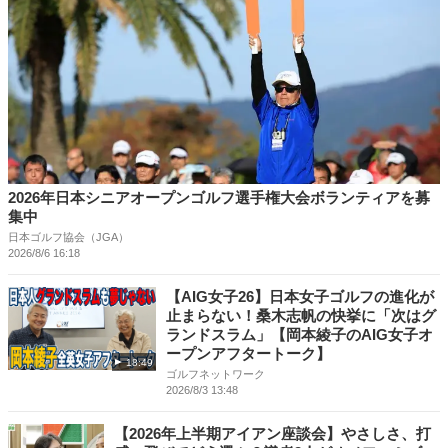
2026年日本シニアオープンゴルフ選手権大会ボランティアを募
集中
日本ゴルフ協会（JGA）
2026/8/6 16:18
【AIG女子26】日本女子ゴルフの進化が
止まらない！桑木志帆の快挙に「次はグ
ランドスラム」【岡本綾子のAIG女子オ
ープンアフタートーク】
18:49
ゴルフネットワーク
2026/8/3 13:48
【2026年上半期アイアン座談会】やさしさ、打