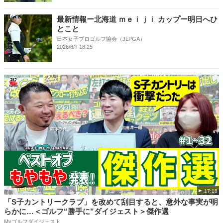
最新情報ー北海道 ｍｅｉｊｉ カップー明日へひ
とこと
日本女子プロゴルフ協会（JLPGA）
2026/8/7 18:25
17:18
「S子カントリークラブ」を改めて刮目すると、意外な事実が明
らかに…＜ゴルフ“勝手に”ダイジェスト＞傑作選
Myゴルフダイジェスト