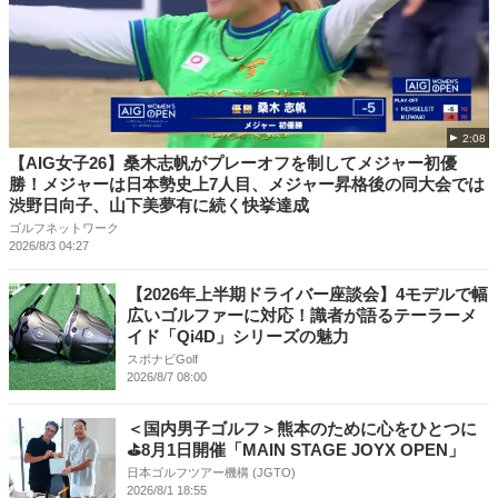
2:08
【AIG女子26】桑木志帆がプレーオフを制してメジャー初優
勝！メジャーは日本勢史上7人目、メジャー昇格後の同大会では
渋野日向子、山下美夢有に続く快挙達成
ゴルフネットワーク
2026/8/3 04:27
【2026年上半期ドライバー座談会】4モデルで幅
広いゴルファーに対応！識者が語るテーラーメ
イド「Qi4D」シリーズの魅力
スポナビGolf
2026/8/7 08:00
＜国内男子ゴルフ＞熊本のために心をひとつに
⛳8月1日開催「MAIN STAGE JOYX OPEN」
日本ゴルフツアー機構 (JGTO)
2026/8/1 18:55