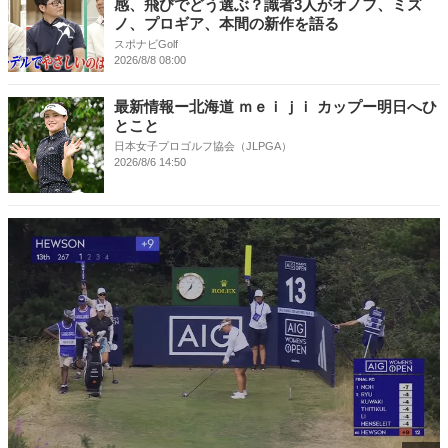
感、飛びでどう選ぶ？識者3人がオノフ、ミズ
ノ、プロギア、本間の新作を語る
スポナビGolf
2026/8/8 08:00
最新情報ー北海道 ｍｅｉｊｉ カップー明日へひ
とこと
日本女子プロゴルフ協会（JLPGA）
2026/8/6 14:50