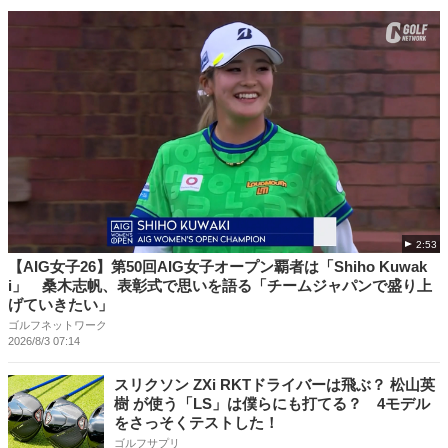
2:53
【AIG女子26】第50回AIG女子オープン覇者は「Shiho Kuwak
i」 桑木志帆、表彰式で思いを語る「チームジャパンで盛り上
げていきたい」
ゴルフネットワーク
2026/8/3 07:14
スリクソン ZXi RKTドライバーは飛ぶ？ 松山英
樹 が使う「LS」は僕らにも打てる？ 4モデル
をさっそくテストした！
ゴルフサプリ