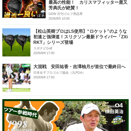
最高の性能！ カリスマフィッター鹿又
芳典氏が絶賛！
GEW 月刊ゴルフ用品界
12:35
2026/8/5 10:00
【松山英樹プロはLS使用】“ロケット”のような
初速と強弾道！スリクソン最新ドライバー「ZXi
RKT」シリーズ登場
スポナビGolf
2026/8/8 17:00
大混戦 安田祐香・吉澤柚月が首位で最終日へ
日本女子プロゴルフ協会（JLPGA）
2026/8/8 17:50