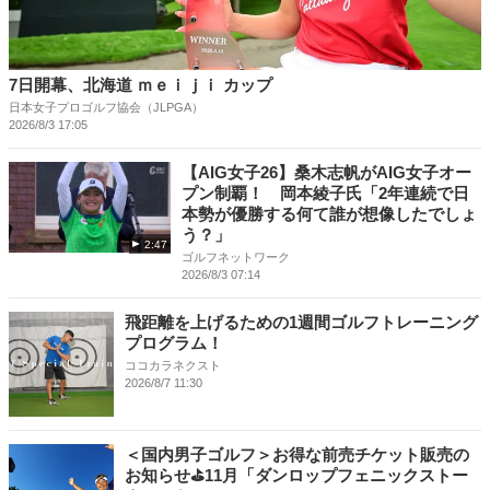
7日開幕、北海道 ｍｅｉｊｉ カップ
日本女子プロゴルフ協会（JLPGA）
2026/8/3 17:05
【AIG女子26】桑木志帆がAIG女子オー
プン制覇！ 岡本綾子氏「2年連続で日
本勢が優勝する何て誰が想像したでしょ
う？」
2:47
ゴルフネットワーク
2026/8/3 07:14
飛距離を上げるための1週間ゴルフトレーニング
プログラム！
ココカラネクスト
2026/8/7 11:30
＜国内男子ゴルフ＞お得な前売チケット販売の
お知らせ⛳11月「ダンロップフェニックストー