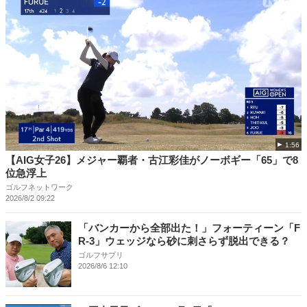
1:56
【AIG女子26】メジャー覇者・古江彩佳がノーボギー「65」で8
位急浮上
ゴルフネットワーク
2026/8/2 09:22
「バンカーから全部出た！」フォーティーン「F
R-3」ウェッジなら砂に刺さらず脱出できる？
ゴルフサプリ
2026/8/6 12:10