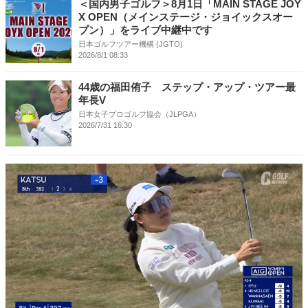
＜国内男子ゴルフ＞8月1日「MAIN STAGE JOY
X OPEN（メインステージ・ジョイックスオー
プン）」をライブ中継中です
日本ゴルフツアー機構 (JGTO)
2026/8/1 08:33
44歳の福田侑子 ステップ・アップ・ツアー最
年長V
日本女子プロゴルフ協会（JLPGA）
2026/7/31 16:30