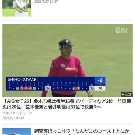
2026/7/27 14:37
1:28
【AIG女子26】桑木志帆は後半16番でバーディなど2位 竹田麗
央は20位、荒木優奈と岩井明愛は31位で決勝Rへ
ゴルフネットワーク
2026/8/1 09:13
調査隊ほっこり♡「なんだこのコース！とにか