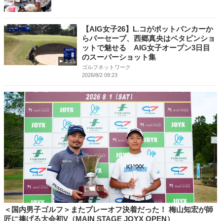
【AIG女子26】L.コがポットバンカーか
らパーセーブ、西郷真央はベタピンショ
ットで魅せる AIG女子オープン3日目
のスーパーショット集
2:55
ゴルフネットワーク
2026/8/2 09:23
＜国内男子ゴルフ＞またプレーオフ決着だった！ 梅山知宏が師
匠に捧げる大会初V（MAIN STAGE JOYX OPEN）