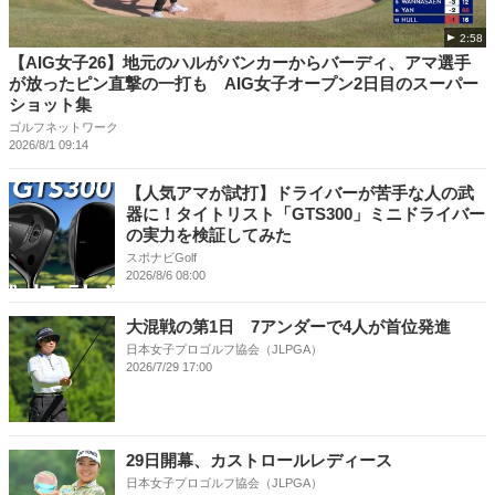
2:58
【AIG女子26】地元のハルがバンカーからバーディ、アマ選手
が放ったピン直撃の一打も AIG女子オープン2日目のスーパー
ショット集
ゴルフネットワーク
2026/8/1 09:14
【人気アマが試打】ドライバーが苦手な人の武
器に！タイトリスト「GTS300」ミニドライバー
の実力を検証してみた
スポナビGolf
2026/8/6 08:00
大混戦の第1日 7アンダーで4人が首位発進
日本女子プロゴルフ協会（JLPGA）
2026/7/29 17:00
29日開幕、カストロールレディース
日本女子プロゴルフ協会（JLPGA）