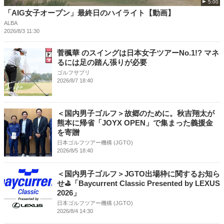
5:00
「AIG女子オープン」最終日のハイライト【動画】
ALBA
2026/8/3 11:30
菅楓華 のスイングは日本女子ツアーNo.1!? マネ
るには足の踏ん張りが必要
ゴルフサプリ
2026/8/7 18:40
＜国内男子ゴルフ＞故郷のために。秋吉翔太が
熊本に帰省「JOYX OPEN」で集まった義援金
を寄贈
日本ゴルフツアー機構 (JGTO)
2026/8/5 18:40
＜国内男子ゴルフ＞JGTO出場枠に関するお知ら
せ⛳「Baycurrent Classic Presented by LEXUS
2026」
日本ゴルフツアー機構 (JGTO)
2026/8/4 14:30