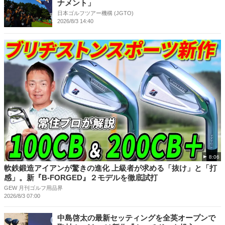
ナメント」
日本ゴルフツアー機構 (JGTO)
2026/8/3 14:40
8:06
軟鉄鍛造アイアンが驚きの進化 上級者が求める「抜け」と「打
感」。新『B-FORGED』２モデルを徹底試打
GEW 月刊ゴルフ用品界
2026/8/3 07:00
中島啓太の最新セッティングを全英オープンで