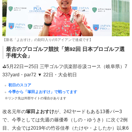
【新名「よおすけ」の刻印入りの5アイアンで達成です】
最古のプロゴルフ競技「第92回 日本プロゴルフ選
手権大会」
⛳5月22日ー25日 三甲ゴルフ倶楽部谷汲コース（岐阜県）7
337yard・par72 ▼ 22日・大会初日
初日のスコア
今季から「塚田よおすけ」で戦ってます
※リンク先は外部サイトの場合があります
改名元年の
塚田よおすけ
が、242ヤードもある13番パー3
で、今季としては先週の篠優希（しの・ゆうき）に次ぐ2例
目、大会では2019年の竹谷佳孝（たけや・よしたか）以来6