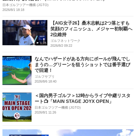
日本ゴルフツアー機構 (JGTO)
2026/8/1 18:18
【AIG女子26】桑木志帆は2つ落とすも
笑顔のフィニッシュ、メジャー初制覇へ
2位維持
ゴルフネットワーク
1:35
2026/8/2 09:22
なんでハザードがある方向にボールが飛んでし
まうの…グリーンを狙うショットでは番手選び
で回避！
ゴルフサプリ
2026/8/6 18:40
＜国内男子ゴルフ＞12時からライブ中継リスタ
ート📺「MAIN STAGE JOYX OPEN」
日本ゴルフツアー機構 (JGTO)
2026/8/1 11:26