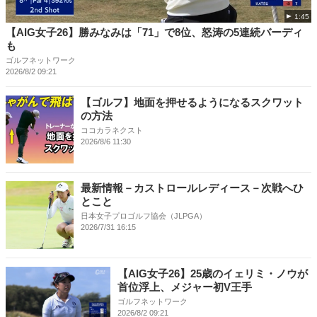
1:45
【AIG女子26】勝みなみは「71」で8位、怒涛の5連続バーディ
も
ゴルフネットワーク
2026/8/2 09:21
【ゴルフ】地面を押せるようになるスクワット
の方法
ココカラネクスト
2026/8/6 11:30
最新情報－カストロールレディース－次戦へひ
とこと
日本女子プロゴルフ協会（JLPGA）
2026/7/31 16:15
【AIG女子26】25歳のイェリミ・ノウが
首位浮上、メジャー初V王手
ゴルフネットワーク
2026/8/2 09:21