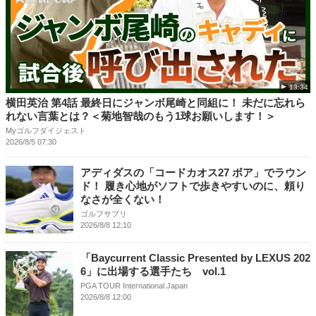
13:34
横田英治 第4話 最終日にジャンボ尾崎と同組に！ 未だに忘れら
れない言葉とは？＜菊地智哉のもう1球お願いします！＞
Myゴルフダイジェスト
2026/8/5 07:30
アディダスの「コードカオス27 ボア」でラウン
ド！ 履き心地がソフトで歩きやすいのに、頼り
なさが全くない！
ゴルフサプリ
2026/8/8 12:10
「Baycurrent Classic Presented by LEXUS 202
6」に出場する選手たち vol.1
PGA TOUR International Japan
2026/8/8 12:00