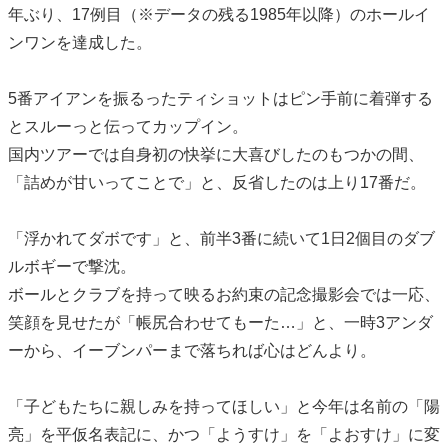
年ぶり、17例目（※データの残る1985年以降）のホールイ
ンワンを達成した。
5番アイアンを振るったティショットはピン手前に着弾する
とスルーっと伝ってカップイン。
国内ツアーでは自身初の快挙に大喜びしたのもつかの間、
「詰めが甘いってことで」と、反省したのは上り17番だ。
「浮かれてダボです」と、前半3番に続いて1日2個目のダブ
ルボギーで撃沈。
ボールとクラブを持って映るお約束の記念撮影会では一応、
笑顔を見せたが「帳尻合わせてもーた…」と、一時3アンダ
ーから、イーブンパーまで落ちれば心はどんより。
「子どもたちに親しみを持ってほしい」と今年は名前の「陽
亮」を平仮名表記に、かつ「ようすけ」を「よおすけ」に変