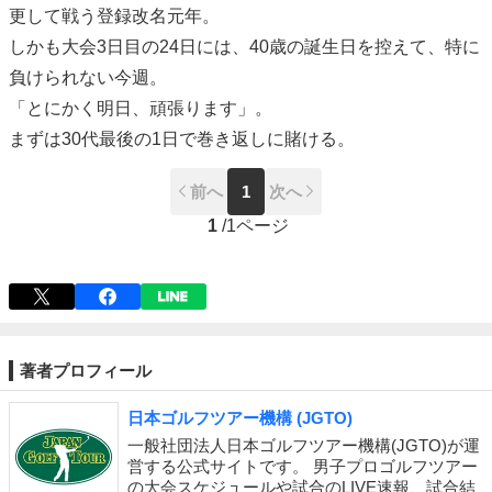
更して戦う登録改名元年。
しかも大会3日目の24日には、40歳の誕生日を控えて、特に
負けられない今週。
「とにかく明日、頑張ります」。
まずは30代最後の1日で巻き返しに賭ける。
前へ
1
次へ
1
/
1ページ
著者プロフィール
日本ゴルフツアー機構 (JGTO)
一般社団法人日本ゴルフツアー機構(JGTO)が運
営する公式サイトです。 男子プロゴルフツアー
の大会スケジュールや試合のLIVE速報、試合結