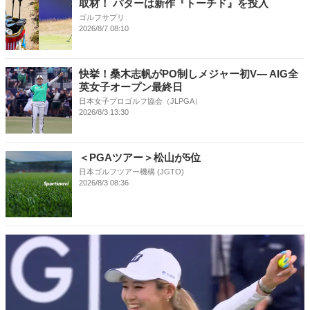
取材！ パターは新作『トーチド』を投入
ゴルフサプリ
2026/8/7 08:10
快挙！桑木志帆がPO制しメジャー初V― AIG全
英女子オープン最終日
日本女子プロゴルフ協会（JLPGA）
2026/8/3 13:30
＜PGAツアー＞松山が5位
日本ゴルフツアー機構 (JGTO)
2026/8/3 08:36