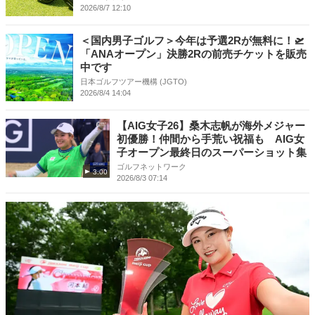
2026/8/7 12:10
＜国内男子ゴルフ＞今年は予選2Rが無料に！🛫
「ANAオープン」決勝2Rの前売チケットを販売
中です
日本ゴルフツアー機構 (JGTO)
2026/8/4 14:04
【AIG女子26】桑木志帆が海外メジャー
初優勝！仲間から手荒い祝福も AIG女
子オープン最終日のスーパーショット集
ゴルフネットワーク
3:00
2026/8/3 07:14