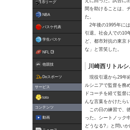
えに回った。試合に
Bリーグ
間を助けることは、
NBA
た。
2年後の1995年に
バスケ代表
引退。社会人での1
学生バスケ
ど、都市対抗の東京
な」と苦笑した。
NFL
他競技
川崎西リトルシ
Doスポーツ
現役引退から29年経
ルシニアで監督を務
サービス
ドコーチを経て監督に
toto
んな言葉をかけたら
コンテンツ
この日の練習で、徳
動画
った。シートノック
どうなる?」と問い
ニュース