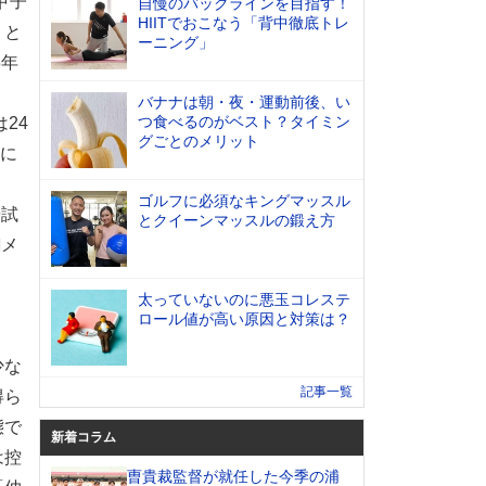
甲子
自慢のバックラインを目指す！
HIITでおこなう「背中徹底トレ
」と
ーニング」
8年
バナナは朝・夜・運動前後、い
つ食べるのがベスト？タイミン
24
グごとのメリット
勝に
ゴルフに必須なキングマッスル
9試
とクイーンマッスルの鍛え方
銅メ
太っていないのに悪玉コレステ
ロール値が高い原因と対策は？
少な
記事一覧
得ら
態で
新着コラム
は控
曺貴裁監督が就任した今季の浦