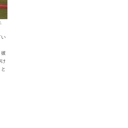
弘
てい
。彼
づけ
」と