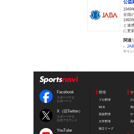
公益
19
全国
19
と連
に更
関連
JA
※リン
Facebook
野球
サ
スポーツナビ
プロ野球
J
公式ページ
MLB
海
X（旧Twitter）
高校野球
サ
スポーツナビ
公式アカウント
大学野球
高
独立リーグ
YouTube