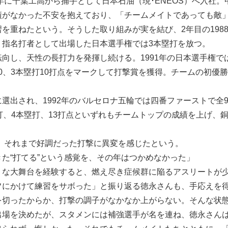
年に千葉工高から捕手として日本石油（現･ENEOS）へ入社。
績がなかった不安を抱えており、「チームメイトであっても敵
を重ねたという。そうした取り組みが実を結び、2年目の198
、指名打者として出場した日本選手権では3本塁打を放つ。
し、天性の長打力を発揮し続ける。1991年の日本選手権では
500、3本塁打10打点をマークして打撃賞を獲得。チームの初優
出され、1992年のバルセロナ五輪では四番ファーストで全
打、4本塁打、13打点といずれもチームトップの成績を上げ、
春、それまで好調だった打撃に異変を感じたという。
た“打てる”という感覚を、その年はつかめなかった」
な大舞台を経験すると、燃え尽き症候群に陥るアスリートが
フにかけて練習をサボった」と振り返る徳永さんも、手応えを
を切ったからか、打撃の調子がなかなか上がらない。そんな状
出場を決めたが、スタメンには補強選手が名を連ね、徳永さん