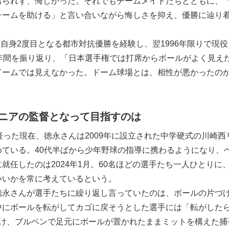
出られず、悔しかった。それでもチームメイトたちとともに、
チームを助ける」と言い合いながら悔しさを抑え、優勝に辿り
は自身2度目となる都市対抗優勝を経験し、翌1996年限りで現役
0年間を振り返り、「日本選手権では打席からボールがよく見え
ドームでは見えなかった。ドーム球場とは、相性が悪かったの
ニアの監督となって目指すのは
った現在、徳永さんは2009年に設立された中学硬式の川崎西
めている。40代半ばから少年野球の指導に携わるようになり、
就任したのは2024年1月。60名ほどの選手たち一人ひとりに
いいかを常に考えているという。
永さんが選手たちに繰り返し言っていたのは、ボールの片づ
中にボールを転がしてカゴに戻そうとした選手には「転がした
かけ、ブルペンで足元にボールが置かれたままミットを構えた捕