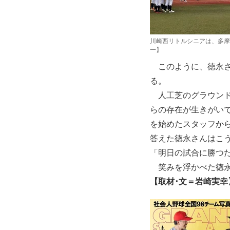
川崎西リトルシニアは、多摩
一】
このように、徳永さ
る。
人工芝のグラウンド
らの存在が生きがい
を始めたスタッフか
答えた徳永さんはこ
「明日の試合に勝つ
笑みを浮かべた徳永
【取材･文＝岩崎実幸