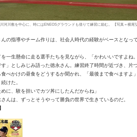
川河川敷を中心に、時にはENEOSグラウンドも借りて練習に励む。 【写真＝横尾
んの指導やチーム作りは、社会人時代の経験がベースとなっ
を一生懸命に走る選手たちを見ながら、「かわいいですよね
です」としみじみ語った徳永さん。練習終了時間が近づき、片
ら食べかけの昼食をどうするか聞かれ、「最後まで食べますよ
う続けた。
ために、験を担いでカツ丼にしたんだからね」
さんは、ずっとそうやって勝負の世界で生きているのだ。
】