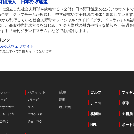
財団法人 日本野球連盟
49年に設立した社会人野球を統轄する（公財）日本野球連盟の公式アカウント
の企業、クラブチームが所属し、中学硬式や女子野球の団体も加盟しています
93年から刊行している社会人野球オフィシャル･ガイド『グランドスラム』の編
携し、都市対抗野球大会をはじめ、社会人野球の魅力や様々な情報を、毎週金
新する『週刊グランドスラム』などでお届けします。
リンク
BA公式ウェブサイト
ク先はすべて外部サイトになります
ッカー
バスケット
競馬
ゴルフ
フィギ
リーグ
Bリーグ
競馬
テニス
卓球
外サッカー
NBA
地方競馬
格闘技
大相撲
ッカー代表
バスケ代表
校年代
学生バスケ
NFL
ボート