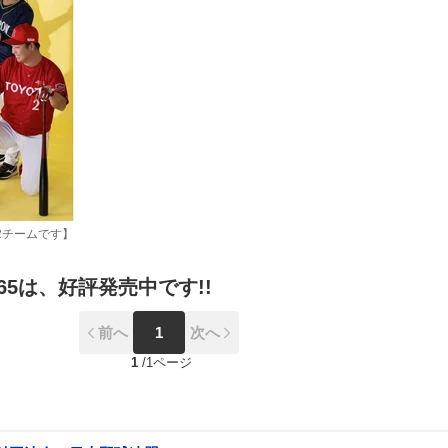
2チームです】
5は、好評発売中です!!
前へ
1
次へ
1
/
1ページ