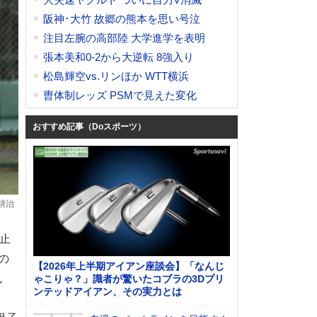
阪神･大竹 故郷の熊本を思い号泣
注目左腕の高部陸 大学進学を表明
張本美和0-2から大逆転 8強入り
松島輝空vs.リンほか WTT横浜
曺体制レッズ PSMで見えた変化
おすすめ記事（Doスポーツ）
耕治
止
の
【2026年上半期アイアン座談会】「なんじ
ん
ゃこりゃ？」識者が驚いたコブラの3Dプリ
ンテッドアイアン、その実力とは