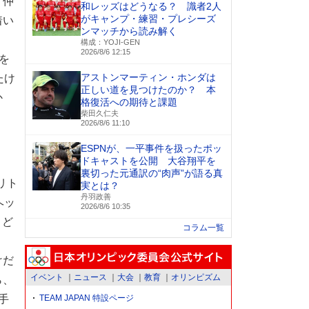
「仲
和レッズはどうなる？ 識者2人
がキャンプ・練習・プレシーズ
着い
ンマッチから読み解く
構成：YOJI-GEN
2026/8/6 12:15
を
アストンマーティン・ホンダは
たけ
正しい道を見つけたのか？ 本
か
格復活への期待と課題
柴田久仁夫
2026/8/6 11:10
ESPNが、一平事件を扱ったポッ
ドキャストを公開 大谷翔平を
裏切った元通訳の“肉声”が語る真
リト
実とは？
丹羽政善
ヘッ
2026/8/6 10:35
、ど
コラム一覧
けだ
イベント
ニュース
大会
教育
オリンピズム
ら、
手
TEAM JAPAN 特設ページ