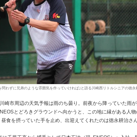
を問わずに兄弟のような雰囲気を作っていければ｣と語る川崎西リトルシニアの徳永
県川崎市周辺の天気予報は雨のち曇り。前夜から降っていた雨が
NEOSとどろきグラウンドへ向かうと、この地に縁がある人物
。昼食を摂っていた手を止め、出迎えてくれたのは徳永耕治さ