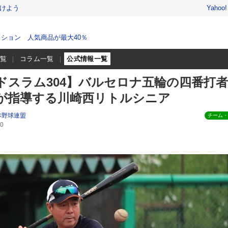
けよう
Yahoo
ション 人気商品が最大40％
一覧
コラム一覧
公式情報一覧
ドスラム304】バルセロナ五輪の四番打者
が指導する川崎西リトルシニア
本野球連盟
チーム・
0