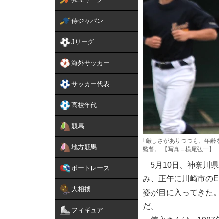
侍ジャパン
Jリーグ
海外サッカー
サッカー代表
高校年代
競馬
｢厳しさがありつつも、年齢
地方競馬
監督。 【写真＝横尾弘一】
5月10日、神奈川
ボートレース
み、正午に川崎市のE
大相撲
姿が目に入ってきた
だ。
フィギュア