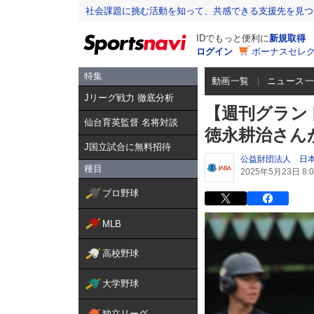
社会課題に挑む活動を知って、共感できる支援先を見つ
IDでもっと便利に
新規取得
ログイン
ボーナスセレク
特集
動画一覧
ニュース
Jリーグ戦力 徹底分析
【週刊グラン
仙台育英監督 名将対談
徳永耕治さん
J国立試合に無料招待
公益財団法人 日
種目
2025年5月23日 8:0
プロ野球
MLB
高校野球
大学野球
独立リーグ