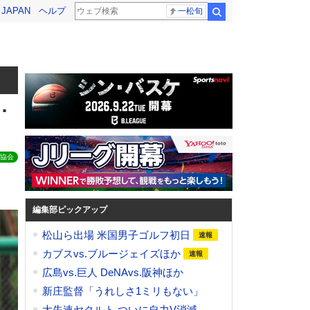
! JAPAN
ヘルプ
一松旬
検索
･
協会
編集部ピックアップ
松山ら出場 米国男子ゴルフ初日
カブスvs.ブルージェイズほか
広島vs.巨人 DeNAvs.阪神ほか
新庄監督「うれしさ1ミリもない」
大失速ヤクルト ついに自力V消滅