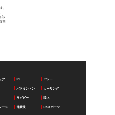
です。
。
集部
曜日
ュア
F1
バレー
バドミントン
カーリング
ラグビー
陸上
レース
他競技
Doスポーツ