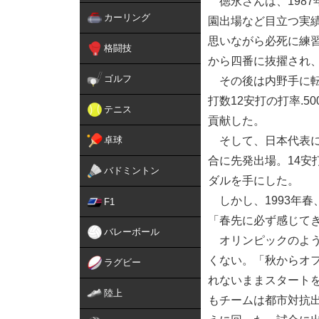
徳永さんは、1987
カーリング
園出場など目立つ実
思いながら必死に練習
格闘技
から四番に抜擢され
ゴルフ
その後は内野手に転向
打数12安打の打率.
テニス
貢献した。
卓球
そして、日本代表に選
合に先発出場。14安
バドミントン
ダルを手にした。
しかし、1993年
F1
「春先に必ず感じてき
バレーボール
オリンピックのよう
くない。「秋からオ
ラグビー
れないままスタート
陸上
もチームは都市対抗