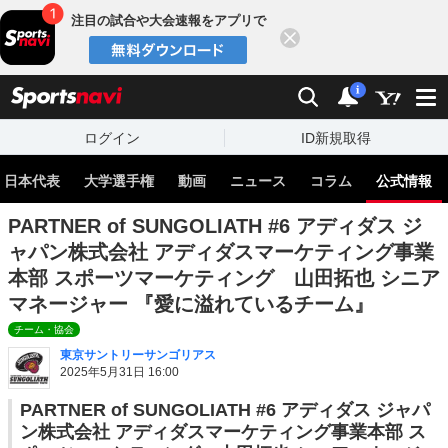
注目の試合や大会速報をアプリで
閉じる
sports
検索
通知
i
ログイン
ID新規取得
日本代表
大学選手権
動画
ニュース
コラム
公式情報
PARTNER of SUNGOLIATH #6 アディダス ジ
ャパン株式会社 アディダスマーケティング事業
本部 スポーツマーケティング 山田拓也 シニア
マネージャー 『愛に溢れているチーム』
チーム・協会
東京サントリーサンゴリアス
2025年5月31日 16:00
PARTNER of SUNGOLIATH #6 アディダス ジャパ
ン株式会社 アディダスマーケティング事業本部 ス