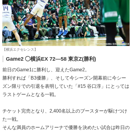
【横浜エクセレンス】
Game2 ◯横浜EX 72―58 東京Z(勝利)
前日のGame1に勝利し、迎えたGame2。
勝利すれば「B3優勝」、そして今シーズン開幕前に今シー
ズン限りでの引退を表明していた「#15 谷口淳」にとっては
ラストゲームとなる一戦。
チケット完売となり、2,400名以上のブースターが駆けつけ
た一戦。
そんな満員のホームアリーナで優勝を決めたい試合は昨日の