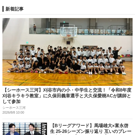
新着記事
【シーホース三河】刈谷市内の小・中学生と交流！「令和8年度
刈谷キラキラ教室」に久保田義章選手と大久保愛樹ACが講師と
して参加
シーホース三河
2026/8/8 10:00
【Bリーグアワード】馬場雄大×富永啓
生 25-26シーズン振り返り 互いのプレー