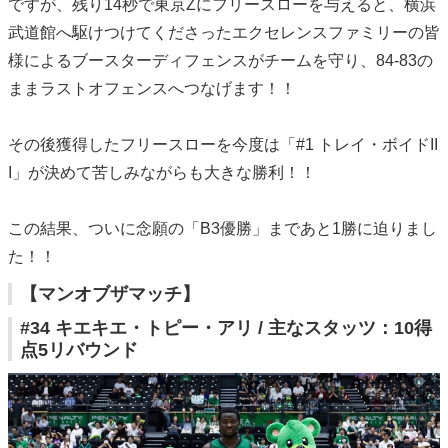
ですが、残り14秒で東京Zにフリースローを与えると、横浜
武道館へ駆けつけてくださったエクセレンスファミリーの皆
様によるブースターディフェンスがチームを守り、84-83の
ままラストオフェンスへつなげます！！
その後獲得したフリースローを今度は「#1 トレイ・ボイドII
I」が決めて苦しみながらも大きな勝利！！
この結果、ついに念願の「B3優勝」まであと1勝に迫りまし
た！！
【マンオブザマッチ】
#34 キエキエ・トピー・アリ / 主なスタッツ：10得
点5リバウンド