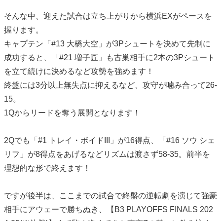
そんな中、迎えた試合は立ち上がりから横浜EXがペースを
握ります。
キャプテン「#13 大橋大空」が3Pシュートを決めて先制に
成功すると、「#21 増子匠」も古巣相手に2本の3Pシュート
を立て続けに決めるなど攻勢を強めます！
終盤には3分以上無失点に抑えるなど、攻守が噛み合って26-
15。
1Qからリードを奪う展開となります！
2Qでも「#1 トレイ・ボイドIII」が16得点、「#16 ソウ シェ
リフ」が8得点をあげるなどリズムは渡さず58-35。前半を
理想的な形で終えます！
ですが後半は、ここまでの試合で終盤の逆転劇を演じて強豪
相手にアウェーで勝ちぬき、【B3 PLAYOFFS FINALS 202