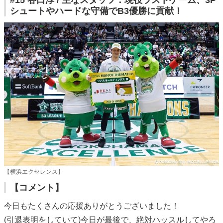
#15 谷口淳 / 主なスタッツ：現役ラストゲーム、3P
シュートやハードな守備でB3優勝に貢献！
【横浜エクセレンス】
【コメント】
今日もたくさんの応援ありがとうございました！
(引退表明をしていて)今日が最後で、絶対ハッスルしてやろ