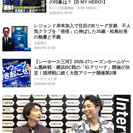
の印象は？【B MY HERO!】
Bリーグ応援番組「B MY HERO!」
8:36
2026/6/11 08:00
レジェンド岸本加入で注目のBリーグ京都 不人
気クラブを「倍倍」に伸ばした35歳・松島社長
の熱量と手腕
大島和人
2026/7/6 10:30
【シーホース三河】2026-27シーズンホームゲー
ム最終戦・横浜BC戦の「IGアリーナ」開催が決
定！琉球戦に続く大型アリーナ開催第2弾
シーホース三河
2026/8/8 09:00