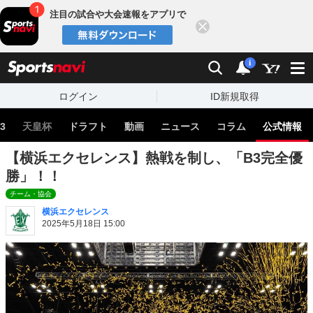
注目の試合や大会速報をアプリで
閉じる
sports
検索
通知
i
ログイン
ID新規取得
3
天皇杯
ドラフト
動画
ニュース
コラム
公式情報
【横浜エクセレンス】熱戦を制し、「B3完全優
勝」！！
チーム・協会
横浜エクセレンス
2025年5月18日 15:00