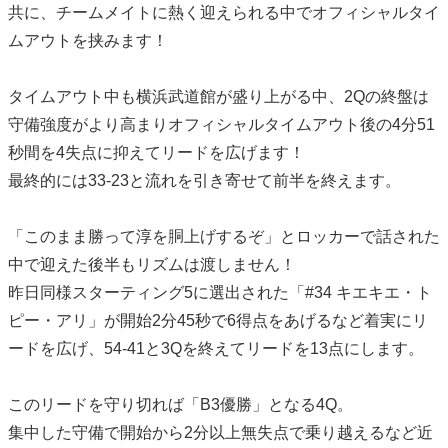
共に、チームメイトに熱く迎えられる中でオフィシャルタイ
ムアウトを挟みます！
タイムアウト中も横浜武道館が盛り上がる中、2Qの終盤は
守備強度がより高まりオフィシャルタイムアウト後の4分51
秒間を4失点に抑えてリードを広げます！
最終的には33-23と流れを引き寄せて前半を終えます。
「このまま勝って淳を胴上げするぞ」とロッカーで話された
中で迎えた後半もリズムは渡しません！
昨日同様スターティング5に選出された「#34 キエキエ・ト
ピー・アリ」が開始2分45秒で6得点をあげるなど着実にリ
ードを広げ、54-41と3Qを終えてリードを13点にします。
このリードを守り切れば「B3優勝」となる4Q。
集中した守備で開始から2分以上無失点で乗り越えるなど近