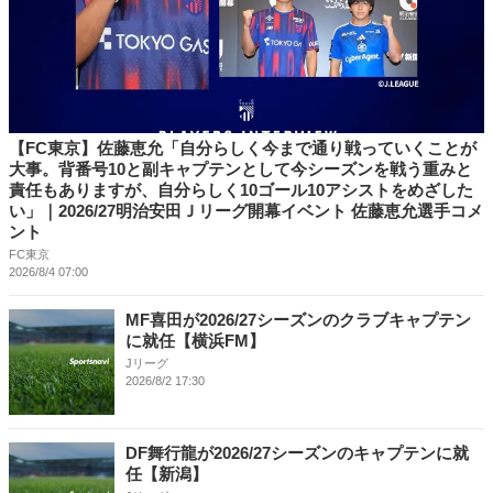
【FC東京】佐藤恵允「自分らしく今まで通り戦っていくことが
大事。背番号10と副キャプテンとして今シーズンを戦う重みと
責任もありますが、自分らしく10ゴール10アシストをめざした
い」｜2026/27明治安田Ｊリーグ開幕イベント 佐藤恵允選手コメ
ント
FC東京
2026/8/4 07:00
MF喜田が2026/27シーズンのクラブキャプテン
に就任【横浜FM】
Jリーグ
2026/8/2 17:30
DF舞行龍が2026/27シーズンのキャプテンに就
任【新潟】