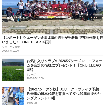
【レポート】ツエーゲン金沢U18の選手が千枚田で整地作業を行
いました！ | ONE HEART!石川
ツエーゲン金沢
2026/8/5 19:20
お気に入りクラブの2026/27シーズンユニフォー
ムを合計60名様にプレゼント！【Club J.LEAG
UE】
Jリーグ
2026/8/5 18:00
【26-27シーズン版】J1リーグ・ブレイク予想
近未来の日本代表を背負って立つ20歳前後のヤ
ングタレント10選
菊地正典