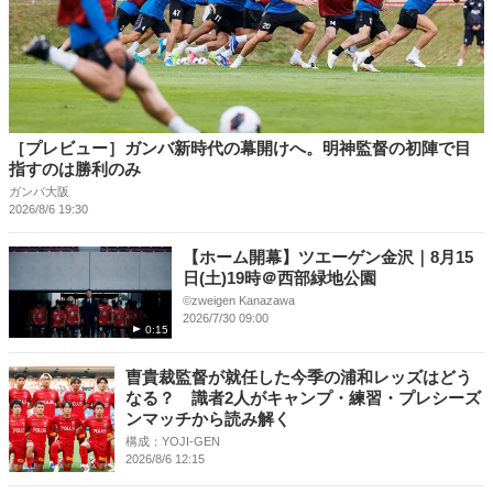
［プレビュー］ガンバ新時代の幕開けへ。明神監督の初陣で目
指すのは勝利のみ
ガンバ大阪
2026/8/6 19:30
【ホーム開幕】ツエーゲン金沢｜8月15
日(土)19時＠西部緑地公園
©︎zweigen Kanazawa
2026/7/30 09:00
0:15
曺貴裁監督が就任した今季の浦和レッズはどう
なる？ 識者2人がキャンプ・練習・プレシーズ
ンマッチから読み解く
構成：YOJI-GEN
2026/8/6 12:15