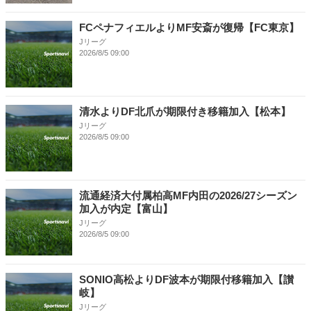
FCペナフィエルよりMF安斎が復帰【FC東京】
Jリーグ
2026/8/5 09:00
清水よりDF北爪が期限付き移籍加入【松本】
Jリーグ
2026/8/5 09:00
流通経済大付属柏高MF内田の2026/27シーズン
加入が内定【富山】
Jリーグ
2026/8/5 09:00
SONIO高松よりDF波本が期限付移籍加入【讃
岐】
Jリーグ