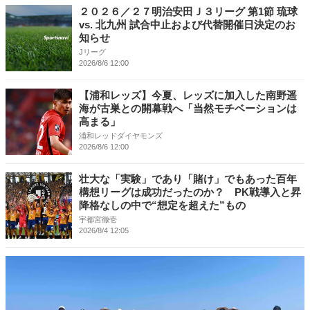
２０２６／２７明治安田Ｊ３リーグ 第1節 琉球
vs. 北九州 試合中止および代替開催日決定のお
知らせ
Jリーグ
2026/8/6 12:00
【浦和レッズ】今夏、レッズに加入した南野遥
海が古巣との開幕戦へ「当然モチベーションは
高まる」
浦和レッドダイヤモンズ
2026/8/6 12:00
壮大な「実験」であり「賭け」でもあった百年
構想リーグは成功だったのか？ PK戦導入と昇
降格なしの中で“想定を超えた”もの
宇都宮徹壱
2026/8/4 12:05