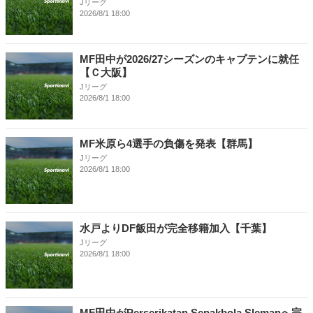
Jリーグ
2026/8/1 18:00
MF田中が2026/27シーズンのキャプテンに就任
【Ｃ大阪】
Jリーグ
2026/8/1 18:00
MF米原ら4選手の負傷を発表【群馬】
Jリーグ
2026/8/1 18:00
水戸よりDF飯田が完全移籍加入【千葉】
Jリーグ
2026/8/1 18:00
MF田中がPerserikatan Sepakbola Slemanへ完