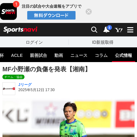
注目の試合や大会速報をアプリで
閉じる
sports
検索
通知
i
ログイン
ID新規取得
杯
ACLE
親善試合
動画
ニュース
コラム
公式情報
MF小野瀬の負傷を発表【湘南】
チーム・協会
Jリーグ
2025年5月12日 17:30