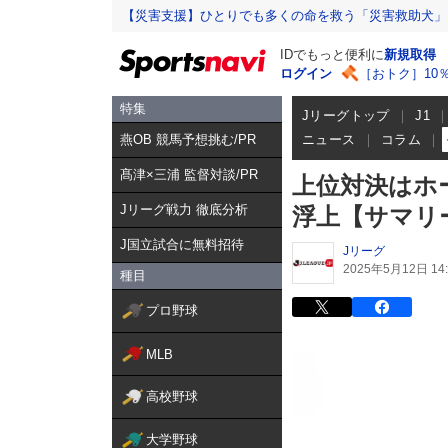
【災害支援】ひとりでも多くの命を救う「災害救助犬」
IDでもっと便利に
新規取得
ログイン
［おトク］10
特集
Jリーグトップ
J1
燕OB 競馬予想挑む/PR
ニュース
コラム
髙津×三浦 監督対談/PR
上位対決はホ
Jリーグ戦力 徹底分析
浮上【サマリー
J国立試合に無料招待
Jリーグ
2025年5月12日 14:
種目
プロ野球
MLB
高校野球
大学野球