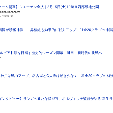
ホーム開幕】ツエーゲン金沢｜8月15日(土)19時＠西部緑地公園
weigen Kanazawa
/7/30 09:00
福岡が積極補強……昇格組も効果的に戦力アップ J1全20クラブの補強
ゼルビア】頂を目指す歴史的シーズン開幕。町田、新時代の挑戦へ
ア
と神戸は戦力アップ、名古屋とG大阪は動き少なく J1全20クラブの補
インタビュー】サンガの新たな指揮官、ポポヴィッチ監督が語る“新生サ