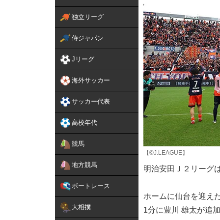
独立リーグ
侍ジャパン
Jリーグ
海外サッカー
サッカー代表
高校年代
競馬
【©J.LEAGUE】
地方競馬
明治安田Ｊ２リーグは
ボートレース
ホームに仙台を迎えた
大相撲
1分に豊川 雄太が追