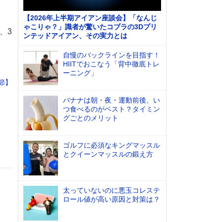
【2026年上半期アイアン座談会】「なんじ
ゃこりゃ？」識者が驚いたコブラの3Dプリ
、3
ンテッドアイアン、その実力とは
自慢のバックラインを目指す！
HIITでおこなう「背中徹底トレ
ーニング」
節】
バナナは朝・夜・運動前後、い
つ食べるのがベスト？タイミン
グごとのメリット
ゴルフに必須なキングマッスル
とクイーンマッスルの鍛え方
太っていないのに悪玉コレステ
ロール値が高い原因と対策は？