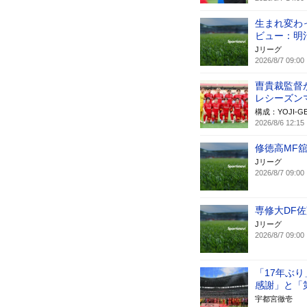
生まれ変わ
ビュー：明
Jリーグ
2026/8/7 09:00
曺貴裁監督
レシーズン
構成：YOJI-G
2026/8/6 12:15
修徳高MF舘
Jリーグ
2026/8/7 09:00
専修大DF佐
Jリーグ
2026/8/7 09:00
「17年ぶ
感謝」と「
宇都宮徹壱