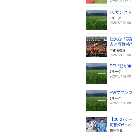
2026/8/5 11:10
FCザンク
Jリーグ
2026/8/7 09:00
壮大な「実
入と昇降格
宇都宮徹壱
2026/8/4 12:05
DF甲斐が
Jリーグ
2026/8/7 09:00
FWフアン
Jリーグ
2026/8/7 09:00
【26-27
前後のヤン
菊地正典