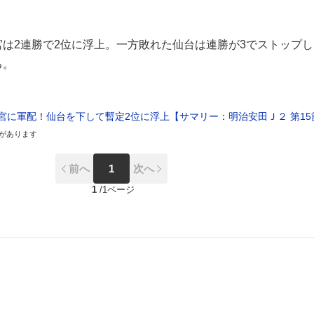
は2連勝で2位に浮上。一方敗れた仙台は連勝が3でストップし
る。
宮に軍配！仙台を下して暫定2位に浮上【サマリー：明治安田Ｊ２ 第15
があります
前へ
1
次へ
1
/
1ページ