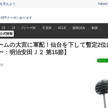
を支えよう
Yahoo
％OFFクーポンあります
J2
J3
Jリーグ杯
天皇杯
ACLE
親善試合
動画
公式情報
ームの大宮に軍配！仙台を下して暫定2位
：明治安田Ｊ２ 第15節】
チーム・
00