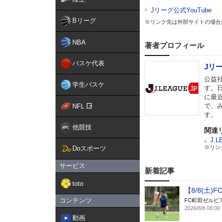
Jリーグ公式YouTube
Bリーグ
※リンク先は外部サイトの場合
NBA
著者プロフィール
バスケ代表
Jリ
公益
学生バスケ
す。
に最
で、
NFL
す。
他競技
関連
J.L
※リン
Doスポーツ
サービス
新着記事
toto
【8/8(
コンテンツ
FC町田ゼルビ
2026/8/8 08:00
動画