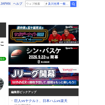
! JAPAN
ヘルプ
及川光博 一般女性
検索
に
協会
編集部ピックアップ
巨人vsヤクルト、日本ハムvs楽天