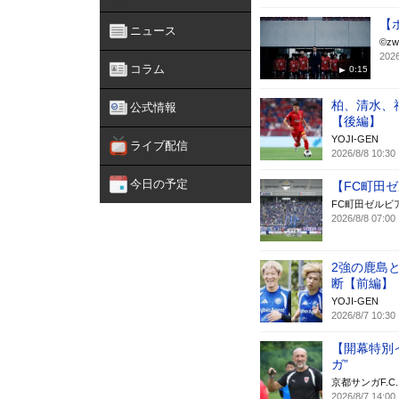
【
ニュース
©︎z
2026
コラム
0:15
柏、清水、
公式情報
【後編】
YOJI-GEN
ライブ配信
2026/8/8 10:30
今日の予定
【FC町田
FC町田ゼルビ
2026/8/8 07:00
2強の鹿島
断【前編】
YOJI-GEN
2026/8/7 10:30
【開幕特別
ガ”
京都サンガF.C.
2026/8/7 14:00