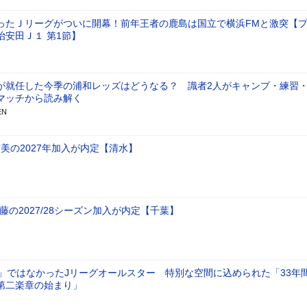
ったＪリーグがついに開幕！前年王者の鹿島は国立で横浜FMと激突【
治安田Ｊ１ 第1節】
が就任した今季の浦和レッズはどうなる？ 識者2人がキャンプ・練習
マッチから読み解く
EN
美の2027年加入が内定【清水】
藤の2027/28シーズン加入が内定【千葉】
り」ではなかったJリーグオールスター 特別な空間に込められた「33年
第二楽章の始まり」