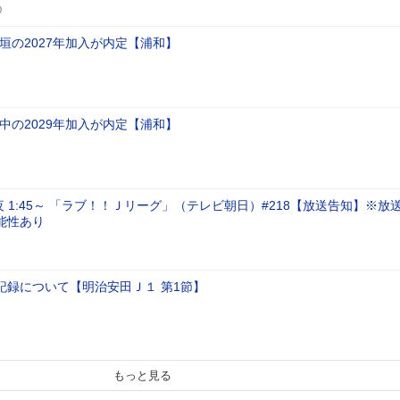
0
垣の2027年加入が内定【浦和】
中の2029年加入が内定【浦和】
深夜 1:45～ 「ラブ！！Ｊリーグ」（テレビ朝日）#218【放送告知】※放
能性あり
記録について【明治安田Ｊ１ 第1節】
もっと見る