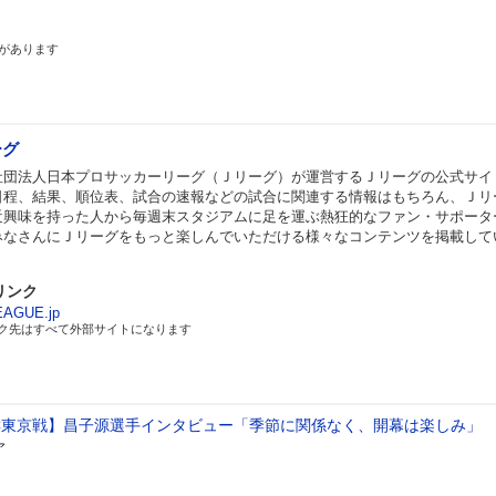
があります
ーグ
社団法人日本プロサッカーリーグ（Ｊリーグ）が運営するＪリーグの公式サイ
日程、結果、順位表、試合の速報などの試合に関連する情報はもちろん、Ｊリ
近興味を持った人から毎週末スタジアムに足を運ぶ熱狂的なファン・サポータ
みなさんにＪリーグをもっと楽しんでいただける様々なコンテンツを掲載して
リンク
EAGUE.jp
ク先はすべて外部サイトになります
土)FC東京戦】昌子源選手インタビュー「季節に関係なく、開幕は楽しみ」
ア