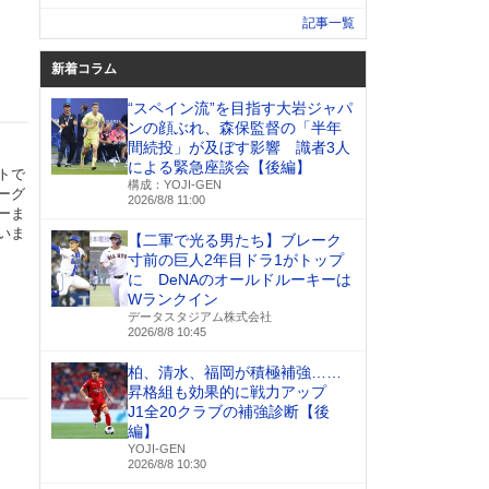
記事一覧
新着コラム
“スペイン流”を目指す大岩ジャパ
ンの顔ぶれ、森保監督の「半年
間続投」が及ぼす影響 識者3人
による緊急座談会【後編】
トで
構成：YOJI-GEN
ーグ
2026/8/8 11:00
ーま
いま
【二軍で光る男たち】ブレーク
寸前の巨人2年目ドラ1がトップ
に DeNAのオールドルーキーは
Wランクイン
データスタジアム株式会社
2026/8/8 10:45
柏、清水、福岡が積極補強……
昇格組も効果的に戦力アップ
J1全20クラブの補強診断【後
編】
YOJI-GEN
2026/8/8 10:30