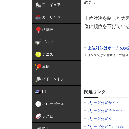
めた。
フィギュア
カーリング
上位対決を制した大宮
位に順位を下げてい
格闘技
ゴルフ
上位対決はホームの大
テニス
※リンク先は外部サイトの場合
卓球
バドミントン
関連リンク
F1
Jリーグ公式サイト
バレーボール
Jリーグ公式チケット
ラグビー
Jリーグ公式X
Jリーグ公式Facebook
陸上