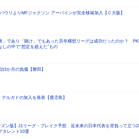
トパウリよりMFジャクソン アーバインが完全移籍加入【Ｃ大阪】
験」であり「賭け」でもあった百年構想リーグは成功だったのか？ PK
なしの中で“想定を超えた”もの
全治3か月の負傷【磐田】
マ デルガドの加入を発表【鹿児島】
シーズン版】J1リーグ・ブレイク予想 近未来の日本代表を背負って立つ2
グタレント10選