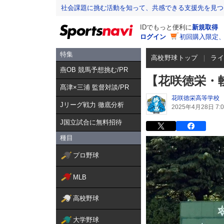
社会課題に挑む活動を知って、共感できる支援先を見つ
IDでもっと便利に
新規取得
ログイン
初回購入限定
特集
高校野球トップ
ラ
燕OB 競馬予想挑む/PR
【花咲徳栄・
髙津×三浦 監督対談/PR
花咲徳栄高等学校
Jリーグ戦力 徹底分析
2025年4月28日 7:0
J国立試合に無料招待
種目
プロ野球
MLB
高校野球
大学野球