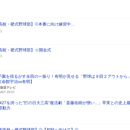
高校・硬式野球部】⚾本番に向け練習中…
ズ）
高校・硬式野球部】☆開会式
ズ）
子園を揺るがす永田の一振り！有明が見せる「野球は９回２アウトから
立命館宇治vs有明】
放送テレビ
/8/7 20:07
427を誇った"打の日大三高"復活劇「斎藤佑樹が憎い...」早実との史上
原動力
等学校・硬式野球部】⚾【初戦へ向けて】⚾