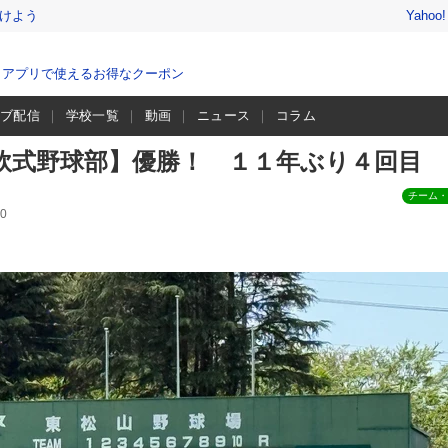
けよう
Yahoo
、アプリで使えるお得なクーポン
イブ配信
学校一覧
動画
ニュース
コラム
軟式野球部】優勝！ １１年ぶり４回目
チーム・
0