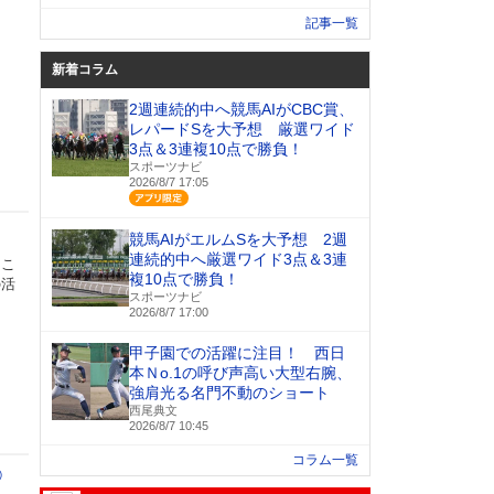
記事一覧
新着コラム
2週連続的中へ競馬AIがCBC賞、
レパードSを大予想 厳選ワイド
3点＆3連複10点で勝負！
スポーツナビ
2026/8/7 17:05
アプリ限定
競馬AIがエルムSを大予想 2週
連続的中へ厳選ワイド3点＆3連
とこ
複10点で勝負！
の活
スポーツナビ
2026/8/7 17:00
甲子園での活躍に注目！ 西日
本Ｎo.1の呼び声高い大型右腕、
強肩光る名門不動のショート
西尾典文
2026/8/7 10:45
コラム一覧
ト⑤