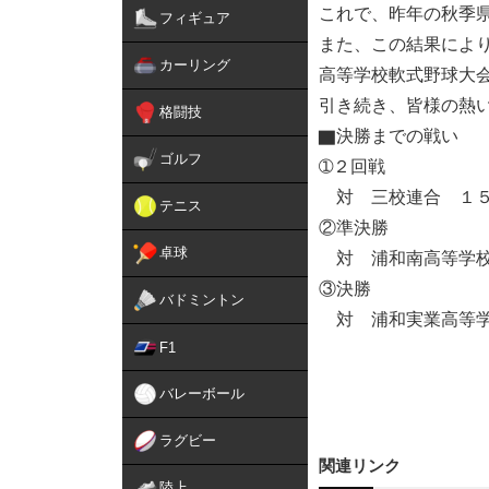
これで、昨年の秋季
フィギュア
また、この結果によ
カーリング
高等学校軟式野球大
引き続き、皆様の熱
格闘技
▇決勝までの戦い
ゴルフ
➀２回戦
対 三校連合 １５
テニス
②準決勝
卓球
対 浦和南高等学校
③決勝
バドミントン
対 浦和実業高等
F1
バレーボール
ラグビー
関連リンク
陸上