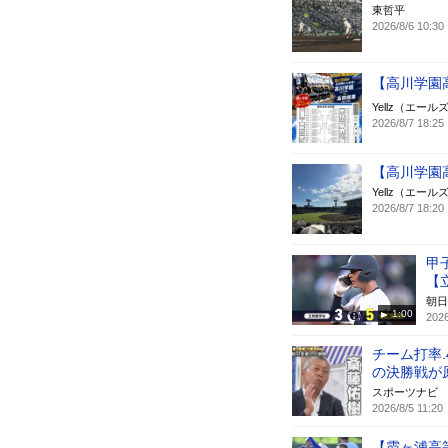
東哲平
2026/8/6 10:30
【高川学園
Yellz（エール
2026/8/7 18:25
【高川学園
Yellz（エール
2026/8/7 18:20
甲
【
朝日
1:00
2026
チーム打率.
の決勝戦が
スポーツナビ
2026/8/5 11:20
【霞ヶ浦高