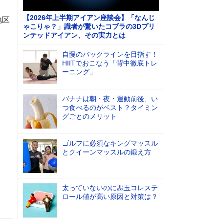
【2026年上半期アイアン座談会】「なんじ
地区
ゃこりゃ？」識者が驚いたコブラの3Dプリ
ンテッドアイアン、その実力とは
自慢のバックラインを目指す！
HIITでおこなう「背中徹底トレ
ーニング」
バナナは朝・夜・運動前後、い
つ食べるのがベスト？タイミン
グごとのメリット
ゴルフに必須なキングマッスル
とクイーンマッスルの鍛え方
太っていないのに悪玉コレステ
ロール値が高い原因と対策は？