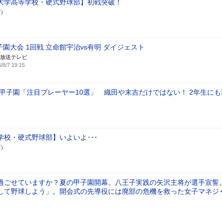
大学高等学校・硬式野球部】初戦突破！
ズ）
子園大会 1回戦 立命館宇治vs有明 ダイジェスト
放送テレビ
/8/7 19:15
夏の甲子園「注目プレーヤー10選」 織田や末吉だけではない！ 2年生に
学校・硬式野球部】いよいよ･･･
ズ）
過ごせていますか？夏の甲子園開幕。八王子実践の矢沢主将が選手宣誓
して野球しよう」。開会式の先導役には廃部の危機を救った女子マネジ