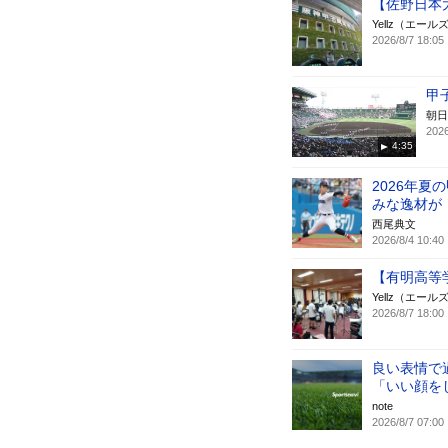
【佐野日本
Yellz（エール
2026/8/7 18:05
甲
朝日
2026
4:35
2026年
みな逸材が
西尾典文
2026/8/4 10:40
【有明高等
Yellz（エール
2026/8/7 18:00
良い表情で
「いい顔を
note
2026/8/7 07:00