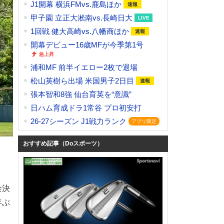
J1開幕 横浜FMvs.鹿島ほか
甲子園 立正大淞南vs.長崎日大
1回戦 健大高崎vs.八幡商ほか
開幕デビュー16歳MFが今季第1号
浦和MF 前半イエロー2枚で退場
松山英樹ら出場 米国男子2日目
張本智和8強 仙台育英を“意識”
日ハム育成ドラ1常谷 プロ初安打
26-27シーズン J1戦力ランク
おすすめ記事（Doスポーツ）
会決
年ぶ