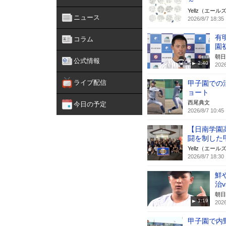
～
Yellz（エール
ニュース
2026/8/7 18:35
有
コラム
園
朝日
公式情報
2:40
2026
ライブ配信
甲子園での
ョート
西尾典文
今日の予定
2026/8/7 10:45
【日南学園
闘を制した
Yellz（エール
2026/8/7 18:30
鮮
治
朝日
1:19
2026
甲子園で内