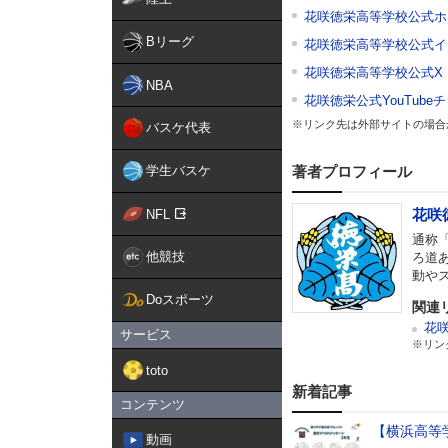
花咲徳栄高等学校公式ホ
Bリーグ
花咲徳栄高等学校公式イ
花咲徳栄高等学校公式X
NBA
花咲徳栄公式YouTube
※リンク先は外部サイトの場合
バスケ代表
学生バスケ
著者プロフィール
花咲
NFL
通称
他競技
ろ道
動や
Doスポーツ
関連
花
サービス
※リン
toto
新着記事
コンテンツ
【横浜高等
動画