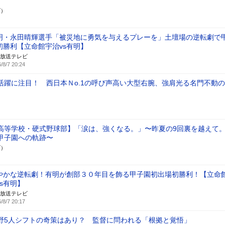
ズ）
明・永田晴輝選手「被災地に勇気を与えるプレーを」土壇場の逆転劇で
初勝利【立命館宇治vs有明】
放送テレビ
/8/7 20:24
活躍に注目！ 西日本Ｎo.1の呼び声高い大型右腕、強肩光る名門不動
高等学校・硬式野球部】「涙は、強くなる。」〜昨夏の9回裏を越えて
甲子園への軌跡〜
ズ）
やかな逆転劇！有明が創部３０年目を飾る甲子園初出場初勝利！【立命
vs有明】
放送テレビ
/8/7 20:17
野5人シフトの奇策はあり？ 監督に問われる「根拠と覚悟」