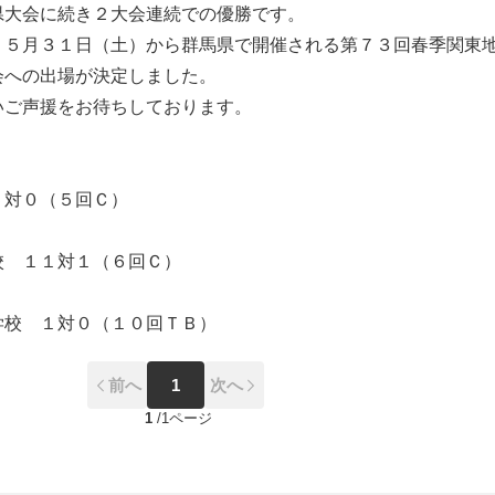
県大会に続き２大会連続での優勝です。
り５月３１日（土）から群馬県で開催される第７３回春季関東
会への出場が決定しました。
いご声援をお待ちしております。
対０（５回Ｃ）
 １１対１（６回Ｃ）
学校 １対０（１０回ＴＢ）
前へ
1
次へ
1
/
1ページ