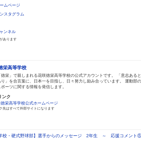
ームページ
ンスタグラム
チャンネル
があります
徳栄高等学校
「徳栄」で親しまれる花咲徳栄高等学校の公式アカウントです。 「意志ある
あり」を合言葉に、日本一を目指し、日々努力し励み合っています。 運動部
スポーツに関する情報を発信します。
リンク
咲徳栄高等学校公式ホームページ
ク先はすべて外部サイトになります
学校・硬式野球部】選手からのメッセージ 2年生 ～ 応援コメン