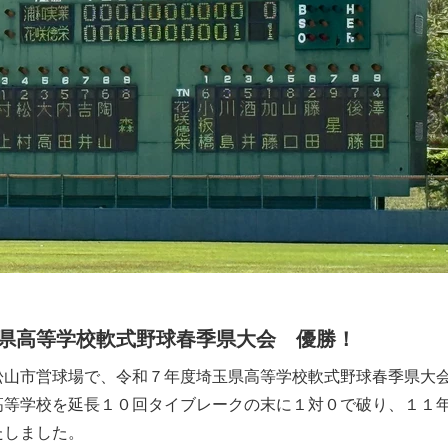
県高等学校軟式野球春季県大会 優勝！
松山市営球場で、令和７年度埼玉県高等学校軟式野球春季県大
高等学校を延長１０回タイブレークの末に１対０で破り、１１
たしました。