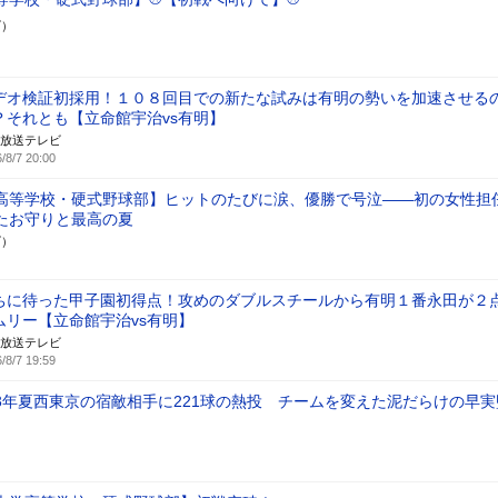
ズ）
デオ検証初採用！１０８回目での新たな試みは有明の勢いを加速させる
？それとも【立命館宇治vs有明】
放送テレビ
/8/7 20:00
高等学校・硬式野球部】ヒットのたびに涙、優勝で号泣――初の女性担
たお守りと最高の夏
ズ）
ちに待った甲子園初得点！攻めのダブルスチールから有明１番永田が２
ムリー【立命館宇治vs有明】
放送テレビ
/8/7 19:59
3年夏西東京の宿敵相手に221球の熱投 チームを変えた泥だらけの早実