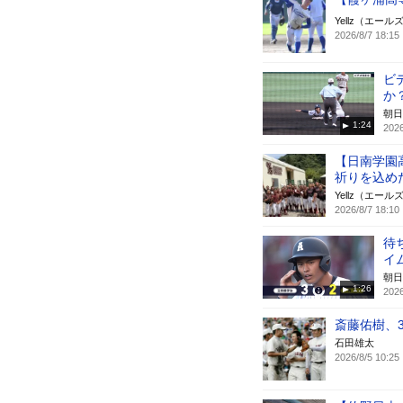
Yellz（エール
2026/8/7 18:15
ビ
か
朝日
1:24
2026
【日南学園
祈りを込め
Yellz（エール
2026/8/7 18:10
待
イ
朝日
1:26
2026
斎藤佑樹、
石田雄太
2026/8/5 10:25