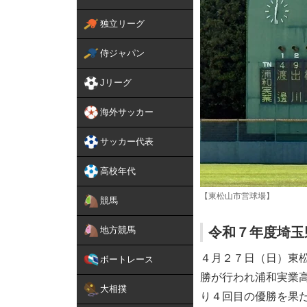
独立リーグ
侍ジャパン
Jリーグ
海外サッカー
サッカー代表
高校年代
【東松山市営球場】
競馬
地方競馬
令和７年度埼玉
４月２７日（日）東
ボートレース
勝が行われ浦和実業
大相撲
り４回目の優勝を果