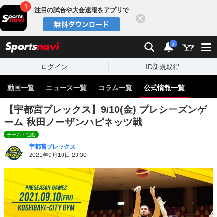
注目の試合や大会速報をアプリで
閉じる
sports
検索
通知
i
ログイン
ID新規取得
動画一覧
ニュース一覧
コラム一覧
公式情報一覧
【宇都宮ブレックス】9/10(金) プレシーズンゲ
ーム 秋田ノーザンハピネッツ戦
チーム・協会
宇都宮ブレックス
2021年9月10日 23:30