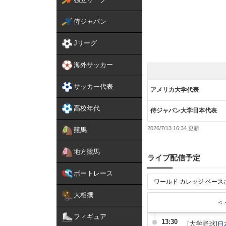
侍ジャパン
Jリーグ
海外サッカー
サッカー代表
アメリカ大学代表
高校年代
侍ジャパン大学日本代表
2026/7/13 16:34
競馬
地方競馬
ライブ配信予定
ボートレース
大相撲
＜
フィギュア
13:30
[大学野球]
日