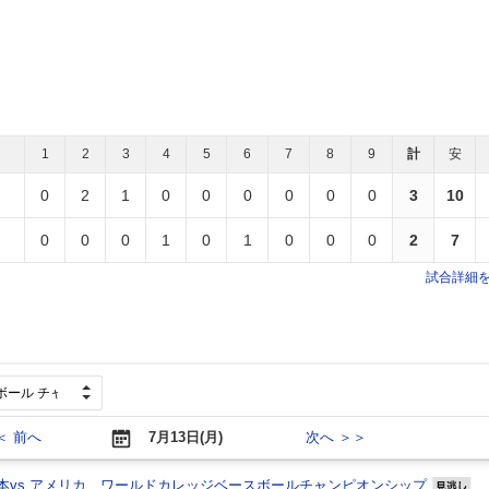
1
2
3
4
5
6
7
8
9
計
安
0
2
1
0
0
0
0
0
0
3
10
0
0
0
1
0
1
0
0
0
2
7
試合詳細
＜ 前へ
7月13日(月)
次へ ＞＞
本vs.アメリカ ワールドカレッジベースボールチャンピオンシップ
見