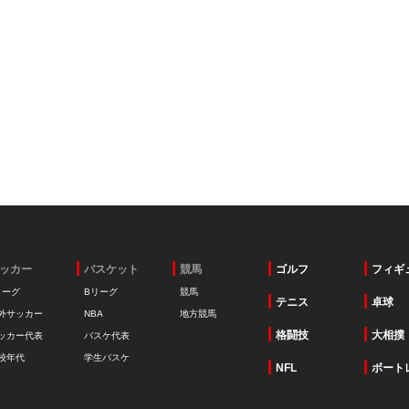
ッカー
バスケット
競馬
ゴルフ
フィギ
リーグ
Bリーグ
競馬
テニス
卓球
外サッカー
NBA
地方競馬
格闘技
大相撲
ッカー代表
バスケ代表
校年代
学生バスケ
NFL
ボート