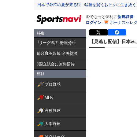
日本で45℃の夏が来る!? 猛暑を賢くおトクに生き抜く
IDでもっと便利に
新規取得
ログイン
ボーナスセレク
特集
【見逃し配信】日本v
Jリーグ戦力 徹底分析
仙台育英監督 名将対談
J国立試合に無料招待
種目
プロ野球
MLB
高校野球
大学野球
独立リーグ