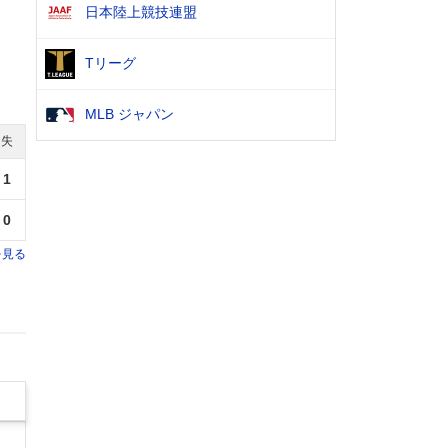
日本陸上競技連盟
Tリーグ
MLB ジャパン
失
1
0
を見る
逃し