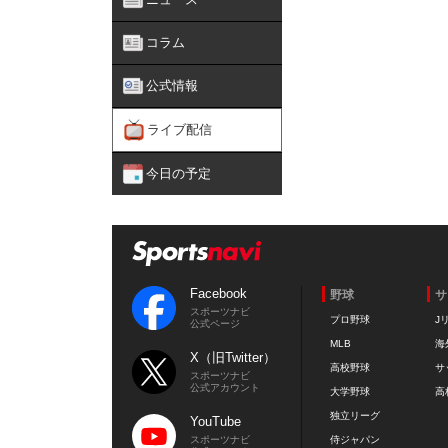
コラム
公式情報
ライブ配信
今日の予定
Facebook
野球
サ
スポーツナビ
プロ野球
J
公式ページ
MLB
海
X（旧Twitter）
高校野球
サ
スポーツナビ
公式アカウント
大学野球
高
独立リーグ
YouTube
スポーツナビ
侍ジャパン