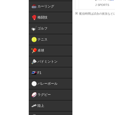
J SPORTS
カーリング
配信時間は試合の状況など
格闘技
ゴルフ
テニス
卓球
バドミントン
F1
バレーボール
ラグビー
陸上