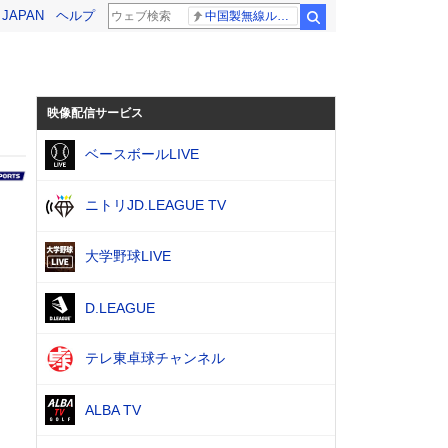
! JAPAN
ヘルプ
中国製無線ルーター
検索
映像配信サービス
ベースボールLIVE
ニトリJD.LEAGUE TV
大学野球LIVE
D.LEAGUE
テレ東卓球チャンネル
ALBA TV