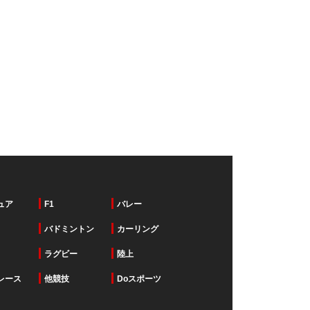
ュア
F1
バレー
バドミントン
カーリング
ラグビー
陸上
レース
他競技
Doスポーツ