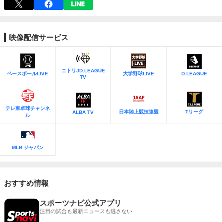
行 vs. デンソー
見逃し
ニトリJD.LEAGUE TV
14:30
[ソフトボール]
ニトリJD.LEAGUE 2026 第10節 日立 vs.
映像配信サービス
トヨタ
見逃し
ニトリJD.LEAGUE TV
ニトリJD.LEAGUE
ベースボールLIVE
大学野球LIVE
D.LEAGUE
TV
テレ東卓球チャンネ
日本陸上競技連盟
Tリーグ
ALBA TV
ル
MLB ジャパン
おすすめ情報
スポーツナビ公式アプリ
注目の試合も最新ニュースも逃さない