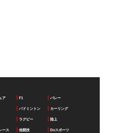
ュア
F1
バレー
バドミントン
カーリング
ラグビー
陸上
レース
他競技
Doスポーツ