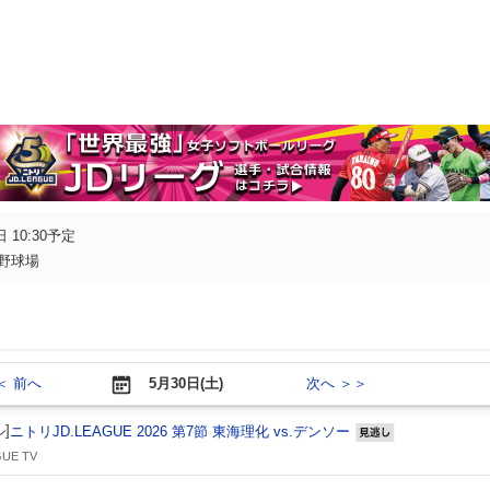
 10:30予定
野球場
＜ 前へ
5月30日(土)
次へ ＞＞
]
ニトリJD.LEAGUE 2026 第7節 東海理化 vs.デンソー
見逃し
UE TV