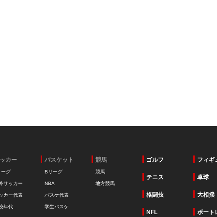
ッカー
バスケット
競馬
ゴルフ
フィギ
リーグ
Bリーグ
競馬
テニス
卓球
外サッカー
NBA
地方競馬
格闘技
大相撲
ッカー代表
バスケ代表
校年代
学生バスケ
NFL
ボート