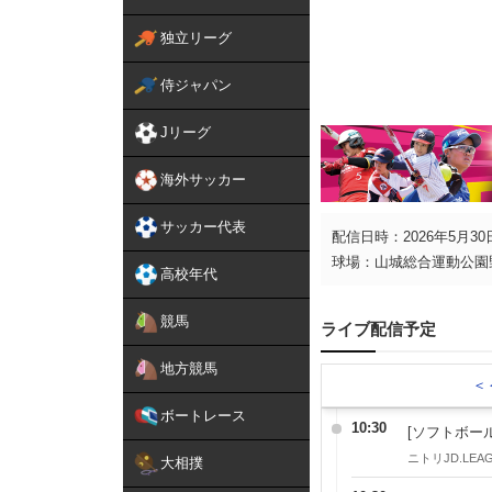
独立リーグ
侍ジャパン
Jリーグ
海外サッカー
サッカー代表
配信日時：2026年5月30日
球場：山城総合運動公園
高校年代
競馬
ライブ配信予定
地方競馬
＜
ボートレース
10:30
[ソフトボール
ニトリJD.LEAG
大相撲