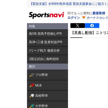
【緊急支援】令和8年熊本地震 緊急支援募金にご協力く
IDでもっと便利に
新規取得
ログイン
ボーナスセレク
特集
【見逃し配信】ニトリJD.L
燕OB 競馬予想挑む/PR
髙津×三浦 監督対談/PR
Jリーグ戦力 徹底分析
J国立試合に無料招待
種目
プロ野球
MLB
高校野球
大学野球