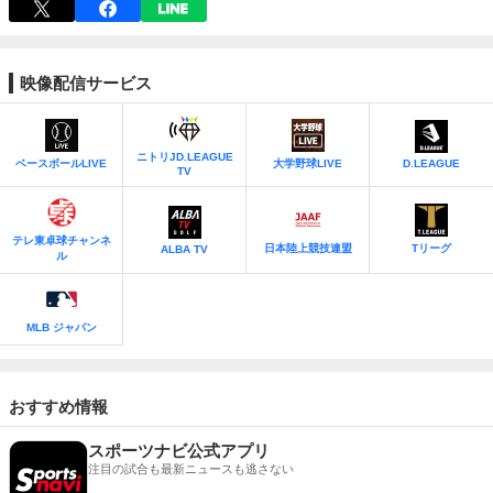
ルディングス vs.ビックカメラ高崎
見逃し
ニトリJD.LEAGUE TV
13:40
[ソフトボール]
ニトリJD.LEAGUE 2026 第7節 NEC vs.
映像配信サービス
伊予銀行
見逃し
ニトリJD.LEAGUE TV
ニトリJD.LEAGUE
ベースボールLIVE
大学野球LIVE
D.LEAGUE
TV
テレ東卓球チャンネ
日本陸上競技連盟
Tリーグ
ALBA TV
ル
MLB ジャパン
おすすめ情報
スポーツナビ公式アプリ
注目の試合も最新ニュースも逃さない