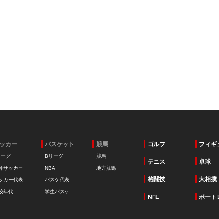
ッカー
バスケット
競馬
ゴルフ
フィギ
リーグ
Bリーグ
競馬
テニス
卓球
外サッカー
NBA
地方競馬
格闘技
大相撲
ッカー代表
バスケ代表
校年代
学生バスケ
NFL
ボート