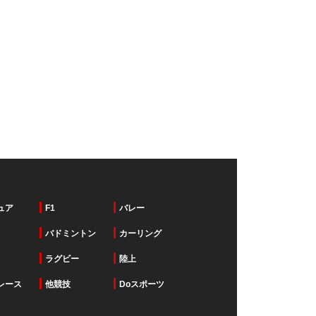
ュア
F1
バレー
バドミントン
カーリング
ラグビー
陸上
レース
他競技
Doスポーツ