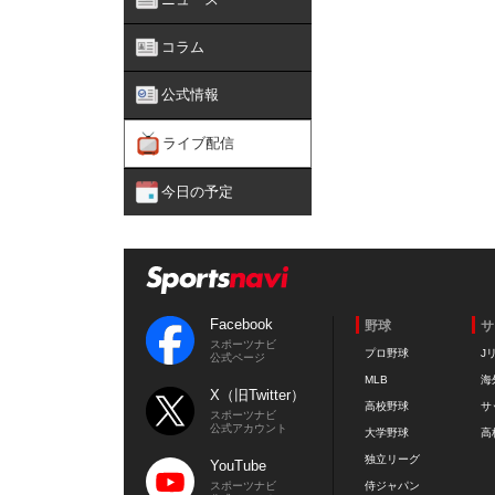
コラム
公式情報
ライブ配信
今日の予定
Facebook
野球
サ
スポーツナビ
プロ野球
J
公式ページ
MLB
海
X（旧Twitter）
高校野球
サ
スポーツナビ
公式アカウント
大学野球
高
独立リーグ
YouTube
スポーツナビ
侍ジャパン