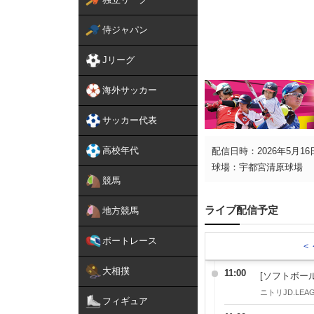
侍ジャパン
Jリーグ
海外サッカー
サッカー代表
高校年代
配信日時：2026年5月16日
球場：宇都宮清原球場
競馬
ライブ配信予定
地方競馬
ボートレース
＜
大相撲
11:00
[ソフトボール
ニトリJD.LEAG
フィギュア