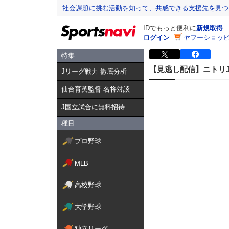
社会課題に挑む活動を知って、共感できる支援先を見つ
IDでもっと便利に
新規取得
ログイン
ヤフーショッピ
特集
【見逃し配信】ニトリJD.
Jリーグ戦力 徹底分析
仙台育英監督 名将対談
J国立試合に無料招待
種目
プロ野球
MLB
高校野球
大学野球
独立リーグ