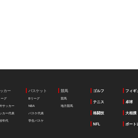
ッカー
バスケット
競馬
ゴルフ
フィギ
リーグ
Bリーグ
競馬
テニス
卓球
外サッカー
NBA
地方競馬
格闘技
大相撲
ッカー代表
バスケ代表
校年代
学生バスケ
NFL
ボート