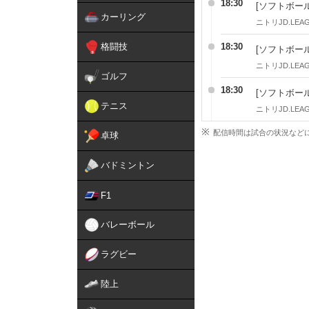
18:30
[ソフトボール
カーリング
ニトリJD.LEAG
格闘技
18:30
[ソフトボール
ニトリJD.LEAG
ゴルフ
18:30
[ソフトボール
テニス
ニトリJD.LEAG
配信時間は試合の状況など
卓球
バドミントン
F1
バレーボール
ラグビー
陸上