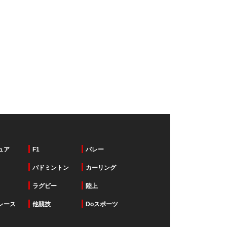
ュア
F1
バレー
バドミントン
カーリング
ラグビー
陸上
レース
他競技
Doスポーツ