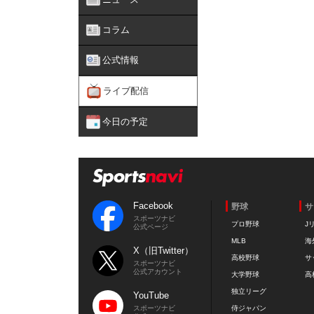
コラム
公式情報
ライブ配信
今日の予定
Facebook
野球
サ
スポーツナビ
プロ野球
J
公式ページ
MLB
海
X（旧Twitter）
高校野球
サ
スポーツナビ
公式アカウント
大学野球
高
独立リーグ
YouTube
スポーツナビ
侍ジャパン