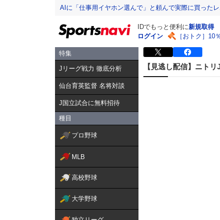
AIに「仕事用イヤホン選んで」と頼んで実際に買った
IDでもっと便利に
新規取得
ログイン
［おトク］10
特集
【見逃し配信】ニトリJD.L
Jリーグ戦力 徹底分析
仙台育英監督 名将対談
J国立試合に無料招待
種目
プロ野球
MLB
高校野球
大学野球
独立リーグ