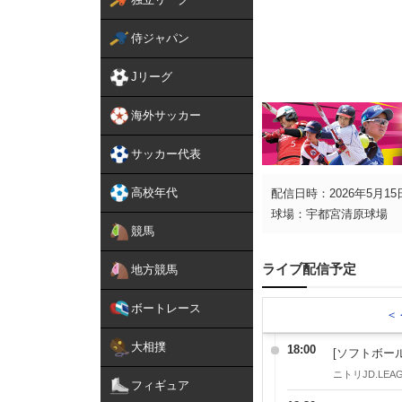
侍ジャパン
Jリーグ
海外サッカー
サッカー代表
高校年代
配信日時：2026年5月15日
球場：宇都宮清原球場
競馬
ライブ配信予定
地方競馬
ボートレース
＜
大相撲
18:00
[ソフトボール
ニトリJD.LEAG
フィギュア