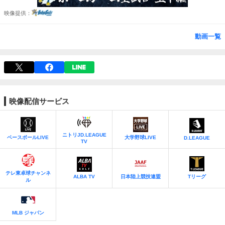
映像提供
動画一覧
映像配信サービス
ニトリJD.LEAGUE
ベースボールLIVE
大学野球LIVE
D.LEAGUE
TV
テレ東卓球チャンネ
日本陸上競技連盟
Tリーグ
ALBA TV
ル
MLB ジャパン