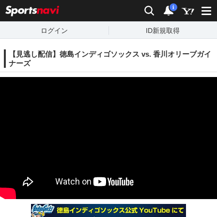
sports
検索
通知
i
ログイン
ID新規取得
【見逃し配信】徳島インディゴソックス vs. 香川オリーブガイ
ナーズ