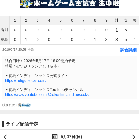
1
2
3
4
5
6
7
8
9
計
安
失
1
香川
0
0
0
0
0
0
0
1
0
5
1
3
徳島
0
1
0
0
1
0
0
1
X
5
1
試合詳細
2026/5/17 20:53
試合日時：2026年5月17日 18:00開始予定
球場：むつみスタジアム（蔵本）
▼徳島インディゴソックス公式サイト
https://indigo-socks.com/
▼徳島インディゴソックスYouTubeチャンネル
https://www.youtube.com/@tokushimaindigosocks
映像提供
ライブ配信予定
5月17日(日)