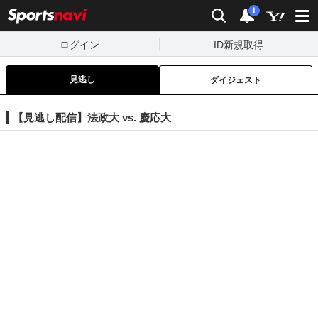
sports
検索
通知
i
ログイン
ID新規取得
見逃し
ダイジェスト
【見逃し配信】法政大 vs. 慶応大