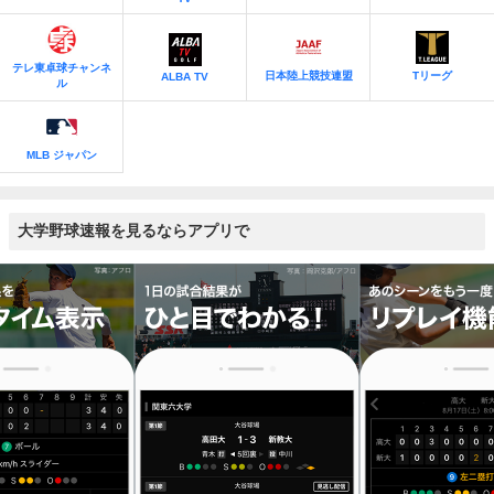
テレ東卓球チャンネ
日本陸上競技連盟
Tリーグ
ALBA TV
ル
MLB ジャパン
大学野球速報を見るならアプリで