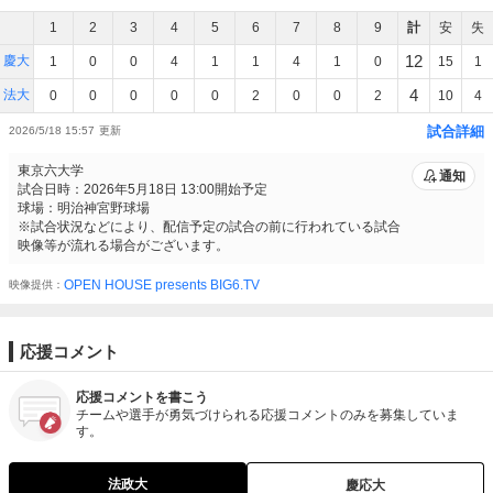
1
2
3
4
5
6
7
8
9
計
安
失
12
慶大
1
0
0
4
1
1
4
1
0
15
1
4
法大
0
0
0
0
0
2
0
0
2
10
4
試合詳細
2026/5/18 15:57
東京六大学
通知
試合日時：2026年5月18日 13:00開始予定
球場：明治神宮野球場
※試合状況などにより、配信予定の試合の前に行われている試合
映像等が流れる場合がございます。
OPEN HOUSE presents BIG6.TV
映像提供
応援コメント
応援コメントを書こう
チームや選手が勇気づけられる応援コメントのみを募集していま
す。
法政大
慶応大