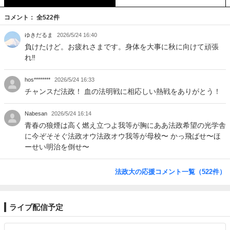
コメント： 全522件
ゆきだるま
2026/5/24 16:40
負けたけど。お疲れさまです。身体を大事に秋に向けて頑張
れ‼︎
hos********
2026/5/24 16:33
チャンスだ法政！ 血の法明戦に相応しい熱戦をありがとう！
Nabesan
2026/5/24 16:14
青春の狼煙は高く燃え立つよ我等が胸にああ法政希望の光学舎
に今ぞそそぐ法政オウ法政オウ我等が母校〜 かっ飛ばせ〜ほ
ーせい明治を倒せ〜
法政大の応援コメント一覧（522件）
ライブ配信予定