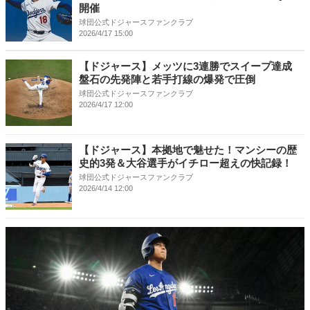
開催
球団公式ドジャースファンクラブ
2026/4/17 15:00
【ドジャース】メッツに3連勝でスイープ達成
盤石の先発陣と若手打線の爆発で圧倒
球団公式ドジャースファンクラブ
2026/4/17 12:00
【ドジャース】本拠地で魅せた！マンシーの歴
史的3発＆大谷選手がイチロー超えの快記録！
球団公式ドジャースファンクラブ
2026/4/14 12:00