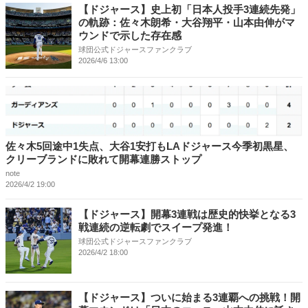
【ドジャース】史上初「日本人投手3連続先発」
の軌跡：佐々木朗希・大谷翔平・山本由伸がマ
ウンドで示した存在感
球団公式ドジャースファンクラブ
2026/4/6 13:00
佐々木5回途中1失点、大谷1安打もLAドジャース今季初黒星、
クリーブランドに敗れて開幕連勝ストップ
note
2026/4/2 19:00
【ドジャース】開幕3連戦は歴史的快挙となる3
戦連続の逆転劇でスイープ発進！
球団公式ドジャースファンクラブ
2026/4/2 18:00
【ドジャース】ついに始まる3連覇への挑戦！開