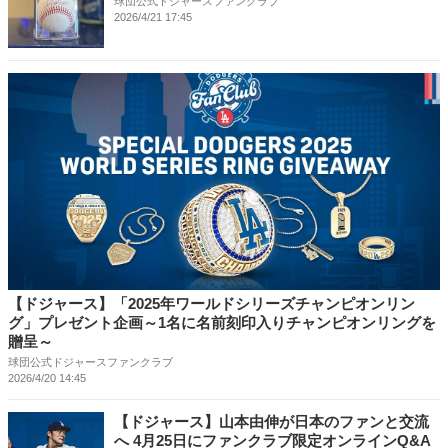
球団公式ドジャースファンクラブ
2026/4/21 17:45
【ドジャース】「2025年ワールドシリーズチャンピオンリン
グ」プレゼント企画～1名に名前刻印入りチャンピオンリングを
贈呈～
球団公式ドジャースファンクラブ
2026/4/20 14:45
【ドジャース】山本由伸が日本のファンと交流
へ 4月25日にファンクラブ限定オンラインQ&A