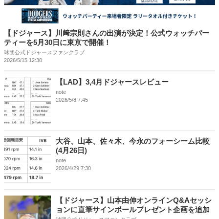
【ドジャース】川﨑宗則さんの出演が決定！公式ウォッチパー
ティーを5月30日に東京で開催！
球団公式ドジャースファンクラブ
2026/5/15 12:30
【LAD】3,4月ドジャースレビュー
note
2026/5/8 7:45
大谷、山本、佐々木、今永のフォーシーム比較
(4月26日)
note
2026/4/29 7:30
【ドジャース】山本由伸オンラインQ&Aセッシ
ョンに直筆サインボールプレゼント企画を追加