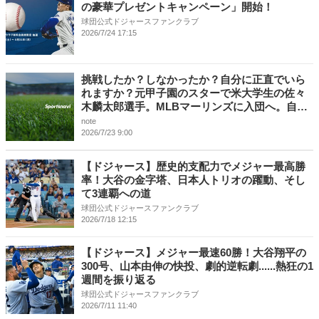
の豪華プレゼントキャンペーン」開始！
球団公式ドジャースファンクラブ
2026/7/24 17:15
挑戦したか？しなかったか？自分に正直でいら
れますか？元甲子園のスターで米大学生の佐々
木麟太郎選手。MLBマーリンズに入団へ。自分
の夢に正直な選択。エールを送りたい
note
2026/7/23 9:00
【ドジャース】歴史的支配力でメジャー最高勝
率！大谷の金字塔、日本人トリオの躍動、そし
て3連覇への道
球団公式ドジャースファンクラブ
2026/7/18 12:15
【ドジャース】メジャー最速60勝！大谷翔平の
300号、山本由伸の快投、劇的逆転劇......熱狂の1
週間を振り返る
球団公式ドジャースファンクラブ
2026/7/11 11:40