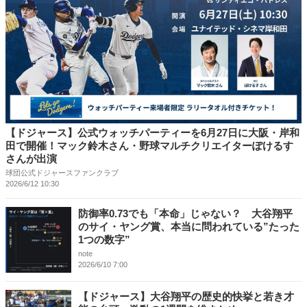
【ドジャース】公式ウォッチパーティーを6月27日に大阪・岸和
田で開催！マック鈴木さん・野球マルチクリエイターぽけるす
さんが出演
球団公式ドジャースファンクラブ
2026/6/12 10:30
防御率0.73でも「本命」じゃない？ 大谷翔平
のサイ・ヤング賞、本当に問われている”たった
1つの数字”
note
2026/6/10 7:00
【ドジャース】大谷翔平の歴史的快挙と若き才