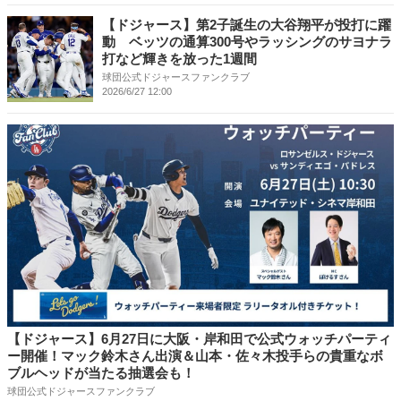
【ドジャース】第2子誕生の大谷翔平が投打に躍
動 ベッツの通算300号やラッシングのサヨナラ
打など輝きを放った1週間
球団公式ドジャースファンクラブ
2026/6/27 12:00
【ドジャース】6月27日に大阪・岸和田で公式ウォッチパーティ
ー開催！マック鈴木さん出演＆山本・佐々木投手らの貴重なボ
ブルヘッドが当たる抽選会も！
球団公式ドジャースファンクラブ