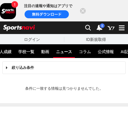
注目の速報や通知はアプリで
閉じる
sports
検索
通知
i
ログイン
ID新規取得
人成績
学校一覧
動画
ニュース
コラム
公式情報
AI
絞り込み条件
条件に一致する情報は見つかりませんでした。