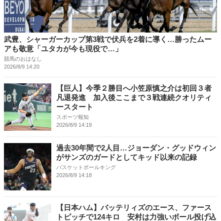
武豊、シャーガーカップ第3戦で伏兵を2着に導く…勝ったムー
アも敬意「ユタカが今も現役で…」
競馬のおはなし
2026/8/9 14:20
【巨人】今季２勝目へ小笠原慎之介は初回３者
凡退発進 加入後ここまで３戦連続クオリティ
ースタート
スポーツ報知
2026/8/9 14:19
過去30年間で2人目…ジョーダン・グッドウィン
がサンズのガードとしてキッド以来の記録
バスケットボールキング
2026/8/9 14:18
【日本ハム】バッテリィズのエース、ファース
トピッチで124キロ 安村は力強いボール投げ込