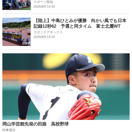
チロー氏と日本から３選手選出
スポーツ報知
2026/8/9 14:33
【陸上】中島ひとみが優勝 向かい風でも日本
記録12秒62 予選と同タイム 富士北麓WT
スポニチアネックス
2026/8/9 14:33
岡山学芸館先発の田路 高校野球
時事通信