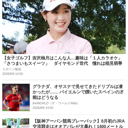
【女子ゴルフ】吉沢柚月はこんな人…趣味は「１人カラオケ」
「さつまいもスイーツ」 ダイヤモンド世代 憧れは稲見萌寧
スポーツ報知
2026/8/9 14:00
グラナダ、オサスナで見せてきたドリブルは凄
かったが…… バイエルンで躓いたスペインの才
能はどうなる
theWORLD（ザ・ワールドWeb）
2026/8/9 14:00
【阪神アーバン競馬プレーバック】8月初のJRA
交流競走はオオアバレが大暴れ！1400メートル