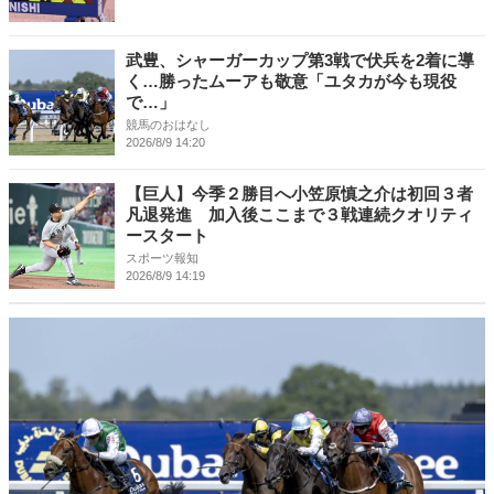
武豊、シャーガーカップ第3戦で伏兵を2着に導
く…勝ったムーアも敬意「ユタカが今も現役
で…」
競馬のおはなし
2026/8/9 14:20
【巨人】今季２勝目へ小笠原慎之介は初回３者
凡退発進 加入後ここまで３戦連続クオリティ
ースタート
スポーツ報知
2026/8/9 14:19