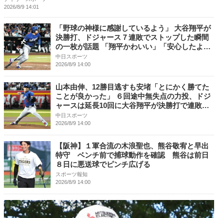
2026/8/9 14:01
「野球の神様に感謝しているよう」 大谷翔平が
決勝打、ドジャース７連敗でストップした瞬間
の一枚が話題 「翔平かわいい」「安心したよ
う」
中日スポーツ
2026/8/9 14:00
山本由伸、12勝目逃すも安堵「とにかく勝てた
ことが良かった」 ６回途中無失点の力投、ドジ
ャースは延長10回に大谷翔平が決勝打で連敗ス
トップ
中日スポーツ
2026/8/9 14:00
【阪神】１軍合流の木浪聖也、熊谷敬宥と早出
特守 ベンチ前で捕球動作を確認 熊谷は前日
８日に悪送球でピンチ広げる
スポーツ報知
2026/8/9 14:00