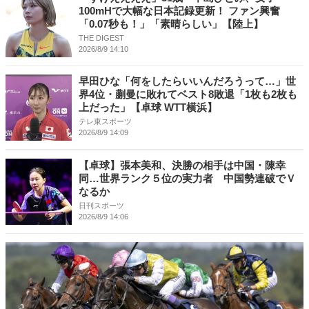
100mHで大幅な日本記録更新！ ファン興奮
「0.07秒も！」「素晴らしい」【陸上】
THE DIGEST
2026/8/9 14:10
早田ひな「何をしたらいいんだろうって…」世
界4位・蒯曼に敗れてベスト8敗退「1枚も2枚も
上だった」【卓球 WTT横浜】
テレ東スポーツ
2026/8/9 14:09
【卓球】張本美和、決勝の相手は中国・陳幸
同…世界ランク５位の実力者 中国勢連破でＶ
なるか
日刊スポーツ
2026/8/9 14:06