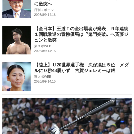
に激突へ
日刊スポーツ
2026/8/9 14:16
【全日本】王道Ｔの全出場者が発表 ９年連続
１回戦敗退の青柳優馬は〝鬼門突破〟へ斉藤ジ
ュンと激突
東スポWEB
2026/8/9 14:15
【陸上】Ｕ20世界選手権 久保凜は５位 メダ
ルに０秒48届かず 古賀ジェレミーは銀
東スポWEB
2026/8/9 14:15