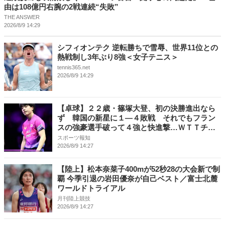
由は108億円右腕の2戦連続“失敗”
THE ANSWER
2026/8/9 14:29
シフィオンテク 逆転勝ちで雪辱、世界11位との
熱戦制し3年ぶり8強＜女子テニス＞
tennis365.net
2026/8/9 14:29
【卓球】２２歳・篠塚大登、初の決勝進出なら
ず 韓国の新星に１―４敗戦 それでもフラン
スの強豪選手破って４強と快進撃…ＷＴＴチャ
ンピオンズ横浜
スポーツ報知
2026/8/9 14:27
【陸上】松本奈菜子400mが52秒28の大会新で制
覇 今季引退の岩田優奈が自己ベスト／富士北麓
ワールドトライアル
月刊陸上競技
2026/8/9 14:27