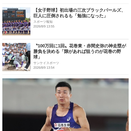
【女子野球】初出場の三次ブラックパールズ、
巨人に圧倒されるも「勉強になった」
スポーツ報知
2026/8/9 13:55
〝100万回に1回〟花巻東・赤間史弥の神走塁が
勝負を決める「隙があれば狙うのが花巻の野
球」
サンケイスポーツ
2026/8/9 13:54