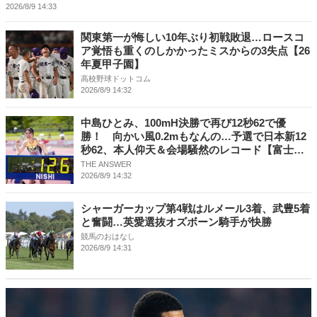
2026/8/9 14:33
関東第一が悔しい10年ぶり初戦敗退…ロースコ
ア覚悟も重くのしかかったミスからの3失点【26
年夏甲子園】
高校野球ドットコム
2026/8/9 14:32
中島ひとみ、100mH決勝で再び12秒62で優
勝！ 向かい風0.2mもなんの…予選で日本新12
秒62、本人仰天＆会場騒然のレコード【富士北
麓WT】
THE ANSWER
2026/8/9 14:32
シャーガーカップ第4戦はルメール3着、武豊5着
と奮闘…英愛選抜オズボーン騎手が快勝
競馬のおはなし
2026/8/9 14:31