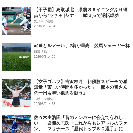
【甲子園】鳥取城北、県勢３９イニングぶり得
点から“ケチャドバ” 一挙３点で逆転成功
スポーツ報知
2026/8/9 14:34
武豊とルメール、2着が最高 競馬シャーガー杯
時事通信
2026/8/9 14:33
【女子ゴルフ】吉沢柚月 初優勝スピーチで感
無量「苦しい時間も多かった」「熊本の皆さん
の一日も早い復興を願う」
スポーツ報知
2026/8/9 14:33
佐々木主浩氏「昔のメンバーに会えてうれし
い」 岩隈久志氏「これからもシアトルのファ
ン」…マリナーズ「歴代トップ５０選手」にイ