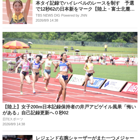
本タイ記録でハイレベルのレースを制す 予選
で12秒62の日本新をマーク【陸上・富士北麓ワ
ールドトライアル】
TBS NEWS DIG Powered by JNN
2026/8/9 14:38
【陸上】女子200m日本記録保持者の井戸アビゲイル風果「悔い
がある」自己記録更新へ０秒02
日刊スポーツ
2026/8/9 14:38
レジェンド右腕シャーザーがまた一つメジャー