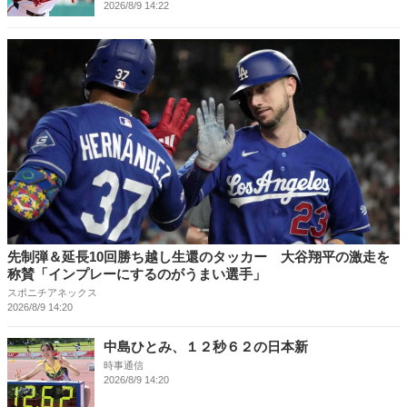
2026/8/9 14:22
先制弾＆延長10回勝ち越し生還のタッカー 大谷翔平の激走を
称賛「インプレーにするのがうまい選手」
スポニチアネックス
2026/8/9 14:20
中島ひとみ、１２秒６２の日本新
時事通信
2026/8/9 14:20