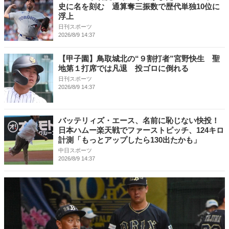
史に名を刻む 通算奪三振数で歴代単独10位に
浮上
日刊スポーツ
2026/8/9 14:37
【甲子園】鳥取城北の“９割打者”宮野快生 聖
地第１打席では凡退 投ゴロに倒れる
日刊スポーツ
2026/8/9 14:37
バッテリィズ・エース、名前に恥じない快投！
日本ハムー楽天戦でファーストピッチ、124キロ
計測「もっとアップしたら130出たかも」
中日スポーツ
2026/8/9 14:37