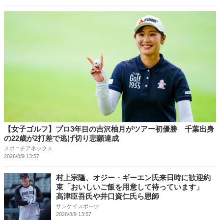
【女子ゴルフ】プロ3年目の吉沢柚月がツアー初優勝 千葉出身
の22歳が2打差で逃げ切り悲願達成
スポニチアネックス
2026/8/9 13:57
村上宗隆、オジー・ギーエン氏来日時に歓迎約
束「おいしいご飯を用意して待っています」
高津臣吾氏や井口資仁氏ら恩師
サンケイスポーツ
2026/8/9 13:57