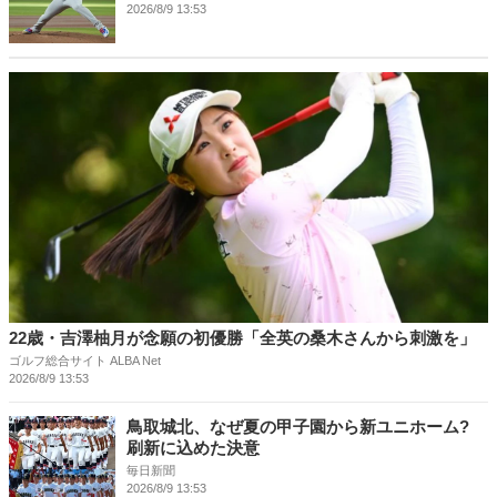
2026/8/9 13:53
22歳・吉澤柚月が念願の初優勝「全英の桑木さんから刺激を」
ゴルフ総合サイト ALBA Net
2026/8/9 13:53
鳥取城北、なぜ夏の甲子園から新ユニホーム?
刷新に込めた決意
毎日新聞
2026/8/9 13:53