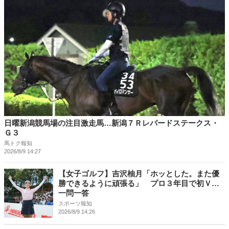
日曜新潟競馬場の注目激走馬…新潟７Ｒレパードステークス・
Ｇ３
馬トク報知
2026/8/9 14:27
【女子ゴルフ】吉沢柚月「ホッとした。また優
勝できるように頑張る」 プロ３年目で初Ｖ…
一問一答
スポーツ報知
2026/8/9 14:26