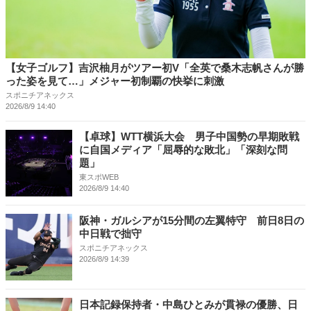
【女子ゴルフ】吉沢柚月がツアー初V「全英で桑木志帆さんが勝
った姿を見て…」メジャー初制覇の快挙に刺激
スポニチアネックス
2026/8/9 14:40
【卓球】WTT横浜大会 男子中国勢の早期敗戦
に自国メディア「屈辱的な敗北」「深刻な問
題」
東スポWEB
2026/8/9 14:40
阪神・ガルシアが15分間の左翼特守 前日8日の
中日戦で拙守
スポニチアネックス
2026/8/9 14:39
日本記録保持者・中島ひとみが貫禄の優勝、日