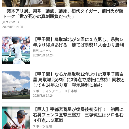
「猪木アリ展」開幕 藤波、藤原、初代タイガー、前田氏が熱
トーク「世か死かの真剣勝負だった」
東スポWEB
2026/8/9 14:25
【甲子園】鳥取城北が３回に１点返し、県勢５
年ぶり得点あげる 勝てば県勢11大会ぶり勝利
日刊スポーツ
2026/8/9 14:24
【甲子園】なるか鳥取勢12年ぶりの夏甲子園白
星 鳥取城北が3回に3得点で逆転に成功！同校と
しても14年ぶり夏・聖地勝利に挑む
スポーティングニュース日本版
2026/8/9 14:24
【巨人】宇都宮葵星が復帰後初安打！ 初回に
右翼フェンス直撃三塁打 三塚琉生はソロ含む
４打点…３軍戦
スポーツ報知