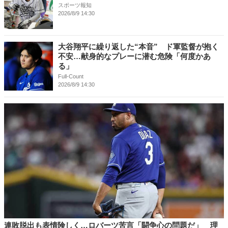
スポーツ報知
2026/8/9 14:30
大谷翔平に繰り返した“本音” ド軍監督が抱く
不安…献身的なプレーに潜む危険「何度かあ
る」
Full-Count
2026/8/9 14:30
連敗脱出も表情険しく…ロバーツ苦言「闘争心の問題だ」 理