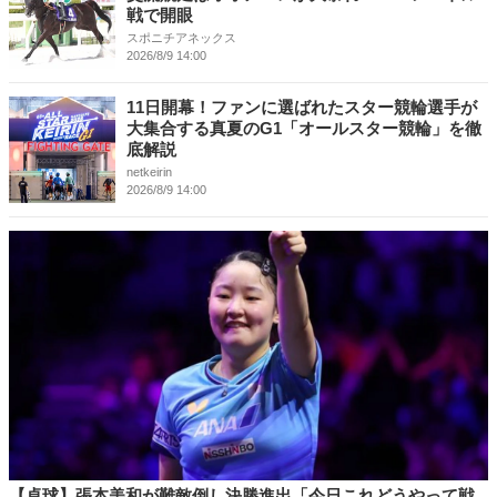
戦で開眼
スポニチアネックス
2026/8/9 14:00
11日開幕！ファンに選ばれたスター競輪選手が
大集合する真夏のG1「オールスター競輪」を徹
底解説
netkeirin
2026/8/9 14:00
【卓球】張本美和が難敵倒し決勝進出「今日これどうやって戦