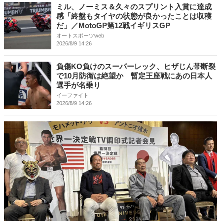
ミル、ノーミス＆久々のスプリント入賞に達成
感「終盤もタイヤの状態が良かったことは収穫
だ」／MotoGP第12戦イギリスGP
オートスポーツweb
2026/8/9 14:26
負傷KO負けのスーパーレック、ヒザじん帯断裂
で10月防衛は絶望か 暫定王座戦にあの日本人
選手が名乗り
イーファイト
2026/8/9 14:26