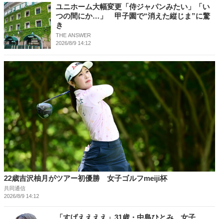
ユニホーム大幅変更「侍ジャパンみたい」「い
つの間にか…」 甲子園で“消えた縦じま”に驚
き
THE ANSWER
2026/8/9 14:12
22歳吉沢柚月がツアー初優勝 女子ゴルフmeiji杯
共同通信
2026/8/9 14:12
「すげええええ」31歳・中島ひとみ、女子