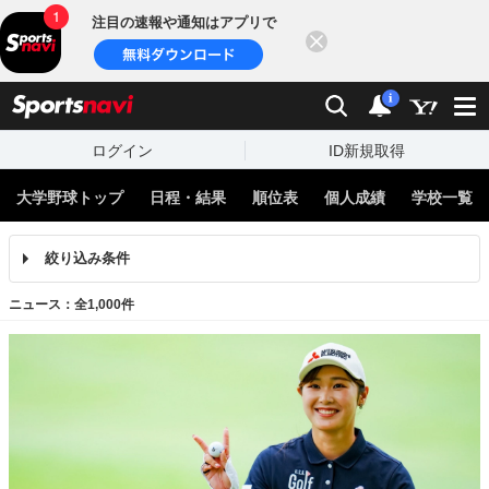
注目の速報や通知はアプリで
閉じる
sports
検索
通知
i
ログイン
ID新規取得
大学野球トップ
日程・結果
順位表
個人成績
学校一覧
絞り込み条件
ニュース：全1,000件