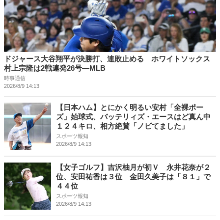
ドジャース大谷翔平が決勝打、連敗止める ホワイトソックス
村上宗隆は2戦連発26号―MLB
時事通信
2026/8/9 14:13
【日本ハム】とにかく明るい安村「全裸ポー
ズ」始球式、バッテリィズ・エースはど真ん中
１２４キロ、相方絶賛「ノビてました」
スポーツ報知
2026/8/9 14:13
【女子ゴルフ】吉沢柚月が初Ｖ 永井花奈が２
位、安田祐香は３位 金田久美子は「８１」で
４４位
スポーツ報知
2026/8/9 14:13