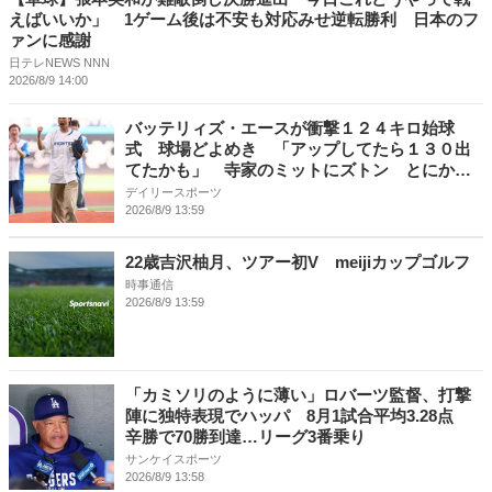
えばいいか」 1ゲーム後は不安も対応みせ逆転勝利 日本のフ
ァンに感謝
日テレNEWS NNN
2026/8/9 14:00
バッテリィズ・エースが衝撃１２４キロ始球
式 球場どよめき 「アップしてたら１３０出
てたかも」 寺家のミットにズトン とにかく
明るい安村はノーバンならず
デイリースポーツ
2026/8/9 13:59
22歳吉沢柚月、ツアー初V meijiカップゴルフ
時事通信
2026/8/9 13:59
「カミソリのように薄い」ロバーツ監督、打撃
陣に独特表現でハッパ 8月1試合平均3.28点
辛勝で70勝到達…リーグ3番乗り
サンケイスポーツ
2026/8/9 13:58