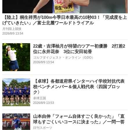
【陸上】桐生祥秀が100m今季日本最高の10秒03！「完成度を上
げていきたい」／富士北麓ワールドトライアル
月刊陸上競技
2026/8/9 13:54
22歳・吉澤柚月が待望のツアー初優勝 2打差2
位に永井花奈 3位に安田祐香
ゴルフダイジェスト・オンライン（GDO）
2026/8/9 13:54
【卓球】各都道府県インターハイ学校対抗代表
校ベンチメンバー＆個人戦代表〈四国ブロッ
ク〉
卓球王国
2026/8/9 13:53
山本由伸「フォーム自体すごく良かった」「直
球もすごくいいコースに決まった」／一問一答
日刊スポーツ