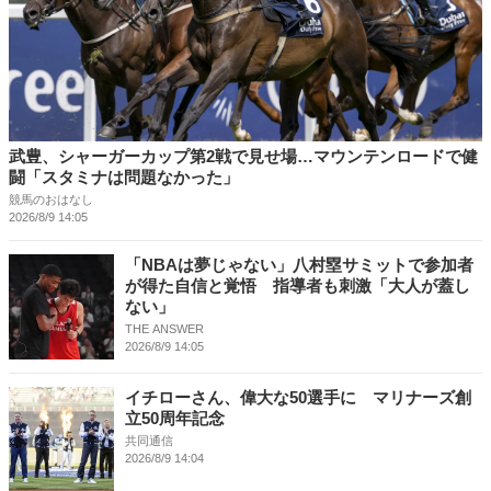
武豊、シャーガーカップ第2戦で見せ場…マウンテンロードで健
闘「スタミナは問題なかった」
競馬のおはなし
2026/8/9 14:05
「NBAは夢じゃない」八村塁サミットで参加者
が得た自信と覚悟 指導者も刺激「大人が蓋し
ない」
THE ANSWER
2026/8/9 14:05
イチローさん、偉大な50選手に マリナーズ創
立50周年記念
共同通信
2026/8/9 14:04