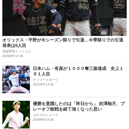
オリックス・平野が今シーズン限りで引退…今季限りでの引退
発表は6人目
高校野球ドットコム
2026/8/9 14:36
日本ハム・有原が１０００奪三振達成 史上１
６１人目
デイリースポーツ
2026/8/9 14:36
優勝を意識したのは「昨日から」 吉澤柚月、プ
レーオフ敗戦を経て強くなった思い
ゴルフのニュース
2026/8/9 14:36