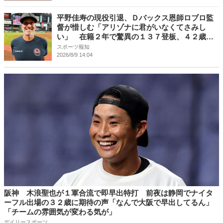
平野佳寿の現役引退、Ｄバックス恩師ロブロ監
督が惜しむ「アリゾナに君がいなくてさみし
い」 在籍２年で驚異の１３７登板、４２歳ま
で現役は「驚かない」
スポーツ報知
2026/8/9 14:04
阪神 木浪聖也が１軍合流で即早出特打 前夜は静岡でナイタ
ーフル出場の３２歳に期待の声「なんで大阪で早出してるん」
「チームの雰囲気が変わる気が」
デイリースポーツ