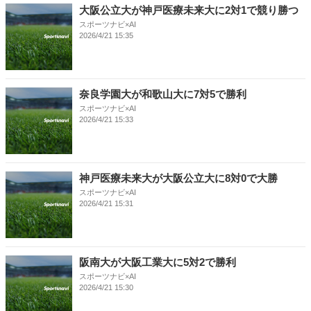
大阪公立大が神戸医療未来大に2対1で競り勝つ
スポーツナビ×AI
2026/4/21 15:35
奈良学園大が和歌山大に7対5で勝利
スポーツナビ×AI
2026/4/21 15:33
神戸医療未来大が大阪公立大に8対0で大勝
スポーツナビ×AI
2026/4/21 15:31
阪南大が大阪工業大に5対2で勝利
スポーツナビ×AI
2026/4/21 15:30