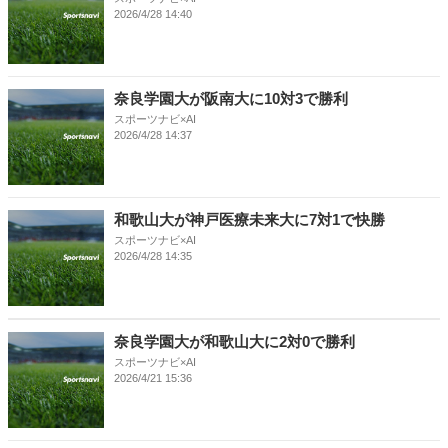
2026/4/28 14:40
奈良学園大が阪南大に10対3で勝利
スポーツナビ×AI
2026/4/28 14:37
和歌山大が神戸医療未来大に7対1で快勝
スポーツナビ×AI
2026/4/28 14:35
奈良学園大が和歌山大に2対0で勝利
スポーツナビ×AI
2026/4/21 15:36