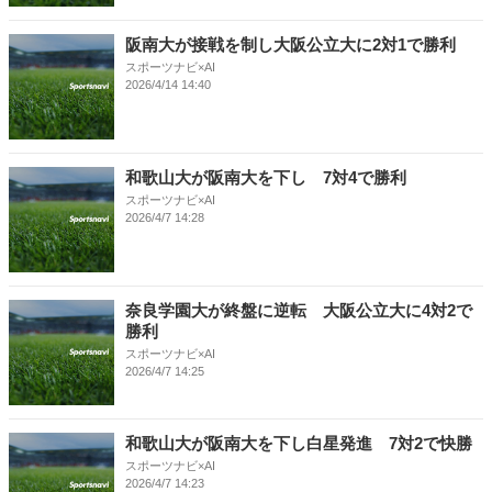
阪南大が接戦を制し大阪公立大に2対1で勝利
スポーツナビ×AI
2026/4/14 14:40
和歌山大が阪南大を下し 7対4で勝利
スポーツナビ×AI
2026/4/7 14:28
奈良学園大が終盤に逆転 大阪公立大に4対2で
勝利
スポーツナビ×AI
2026/4/7 14:25
和歌山大が阪南大を下し白星発進 7対2で快勝
スポーツナビ×AI
2026/4/7 14:23