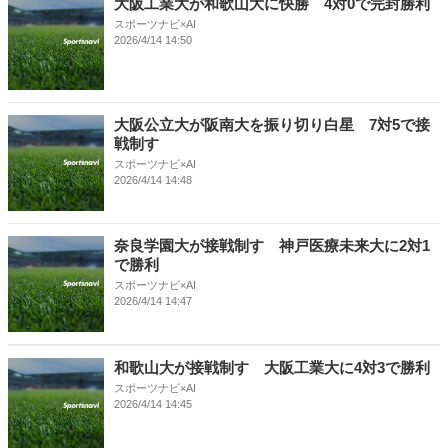
大阪工業大が和歌山大に快勝 4対0で完封勝利
スポーツナビ×AI
2026/4/14 14:50
大阪公立大が阪南大を振り切り白星 7対5で接
戦制す
スポーツナビ×AI
2026/4/14 14:48
奈良学園大が接戦制す 神戸医療未来大に2対1
で勝利
スポーツナビ×AI
2026/4/14 14:47
和歌山大が接戦制す 大阪工業大に4対3で勝利
スポーツナビ×AI
2026/4/14 14:45