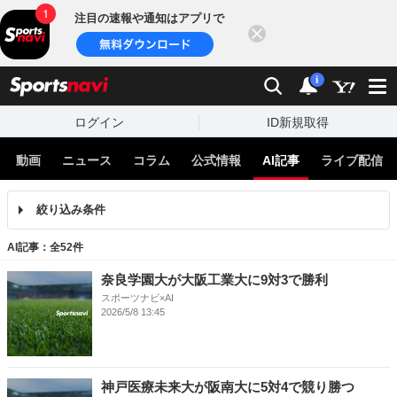
注目の速報や通知はアプリで
閉じる
sports
検索
通知
i
ログイン
ID新規取得
動画
ニュース
コラム
公式情報
AI記事
ライブ配信
絞り込み条件
AI記事：全52件
奈良学園大が大阪工業大に9対3で勝利
スポーツナビ×AI
2026/5/8 13:45
神戸医療未来大が阪南大に5対4で競り勝つ