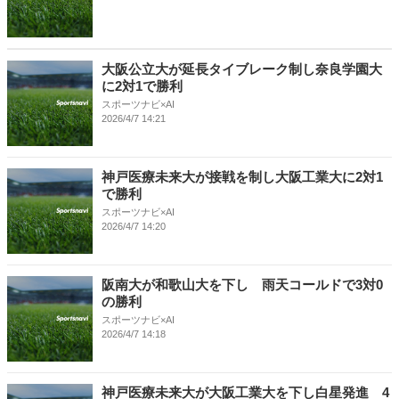
大阪公立大が延長タイブレーク制し奈良学園大
に2対1で勝利
スポーツナビ×AI
2026/4/7 14:21
神戸医療未来大が接戦を制し大阪工業大に2対1
で勝利
スポーツナビ×AI
2026/4/7 14:20
阪南大が和歌山大を下し 雨天コールドで3対0
の勝利
スポーツナビ×AI
2026/4/7 14:18
神戸医療未来大が大阪工業大を下し白星発進 4