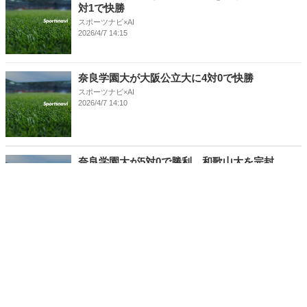
対1で快勝
スポーツナビ×AI
2026/4/7 14:15
奈良学園大が大阪公立大に4対0で快勝
スポーツナビ×AI
2026/4/7 14:10
奈良学園大が5対0で勝利 和歌山大を完封
スポーツナビ×AI
2025/10/3 18:00
和歌山大が3対2で勝利
スポーツナビ×AI
2025/9/30 18:00