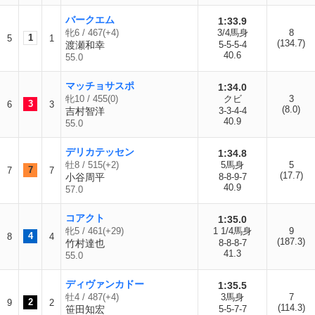
バークエム
1:33.9
牝6 / 467(+4)
3/4馬身
8
1
5
1
(134.7)
渡瀬和幸
5-5-5-4
40.6
55.0
マッチョサスポ
1:34.0
牝10 / 455(0)
クビ
3
3
6
3
(8.0)
吉村智洋
3-3-4-4
40.9
55.0
デリカテッセン
1:34.8
牡8 / 515(+2)
5馬身
5
7
7
7
(17.7)
小谷周平
8-8-9-7
40.9
57.0
コアクト
1:35.0
牝5 / 461(+29)
1 1/4馬身
9
4
8
4
(187.3)
竹村達也
8-8-8-7
41.3
55.0
ディヴァンカドー
1:35.5
牡4 / 487(+4)
3馬身
7
2
9
2
(114.3)
笹田知宏
5-5-7-7