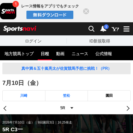
レース情報をアプリでもチェック
閉じる
スポーツナビ
検索
通知
i
ログイン
ID新規取得
地方競馬トップ
日程
動画
ニュース
公式情報
真中満＆五十嵐亮太が佐賀競馬予想に挑戦！（PR）
7月10日（金）
川崎
笠松
園田
2026年7月10日（金）
9回園田3日
16:25発走
5R C3一