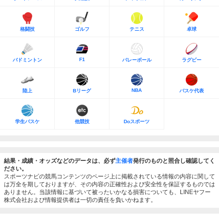
格闘技
ゴルフ
テニス
卓球
F1
バドミントン
バレーボール
ラグビー
NBA
陸上
Bリーグ
バスケ代表
学生バスケ
他競技
Doスポーツ
結果・成績・オッズなどのデータは、必ず
主催者
発行のものと照合し確認してく
ださい。
スポーツナビの競馬コンテンツのページ上に掲載されている情報の内容に関して
は万全を期しておりますが、その内容の正確性および安全性を保証するものでは
ありません。当該情報に基づいて被ったいかなる損害についても、LINEヤフー
株式会社および情報提供者は一切の責任を負いかねます。