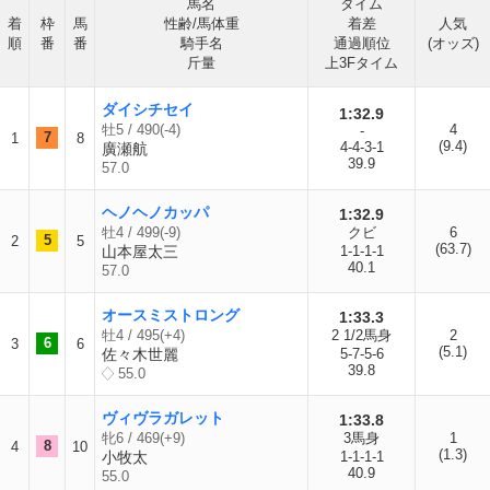
馬名
タイム
着
枠
馬
性齢/馬体重
着差
人気
順
番
番
騎手名
通過順位
(オッズ)
斤量
上3Fタイム
ダイシチセイ
1:32.9
牡5 / 490(-4)
4
-
7
1
8
(9.4)
4-4-3-1
廣瀬航
39.9
57.0
ヘノヘノカッパ
1:32.9
牡4 / 499(-9)
クビ
6
5
2
5
(63.7)
山本屋太三
1-1-1-1
40.1
57.0
オースミストロング
1:33.3
牡4 / 495(+4)
2 1/2馬身
2
6
3
6
(5.1)
佐々木世麗
5-7-5-6
39.8
55.0
ヴィヴラガレット
1:33.8
牝6 / 469(+9)
3馬身
1
8
4
10
(1.3)
小牧太
1-1-1-1
40.9
55.0