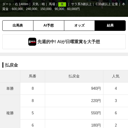
ダート・右 1400m
天気：
晴
馬場：
サラ系3歳以上
C33歳以上 定量
本
良
賞金：600,000、240,000、150,000、90,000、60,000円
出馬表
AI予想
オッズ
結果
先週的中! AIが日曜重賞を大予想
払戻金
馬番
払戻金
人気
単勝
8
940円
4
8
220円
3
複勝
5
550円
6
6
180円
2