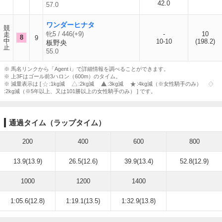
42.0
57.0
ワンダーヒナタ
競
牝5 / 446(+9)
-
10
走
8
9
中
10-10
(198.2)
板野央
止
55.0
※ 馬名リンクから「Agent i」で詳細情報を調べることができます。
※ 上3Fはゴール前3ハロン（600m）のタイム。
※ 減量表示は [
:1kg減
:2kg減
:3kg減
:4kg減（※女性騎手のみ）
:2kg減（※5年以上、又は101勝以上の女性騎手のみ） ] です。
通過タイム（ラップタイム）
200
400
600
800
13.9(13.9)
26.5(12.6)
39.9(13.4)
52.8(12.9)
1000
1200
1400
1:05.6(12.8)
1:19.1(13.5)
1:32.9(13.8)