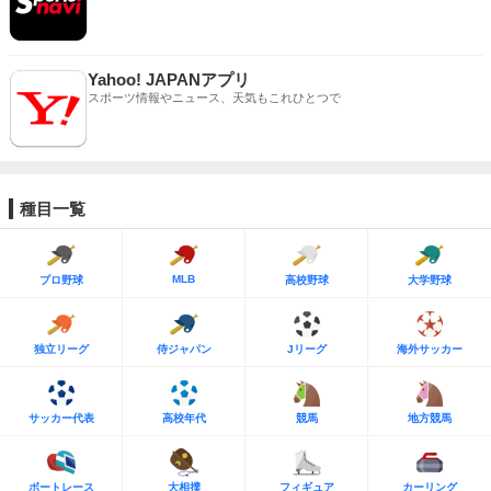
Yahoo! JAPANアプリ
スポーツ情報やニュース、天気もこれひとつで
種目一覧
MLB
プロ野球
高校野球
大学野球
独立リーグ
侍ジャパン
Jリーグ
海外サッカー
サッカー代表
高校年代
競馬
地方競馬
ボートレース
大相撲
フィギュア
カーリング