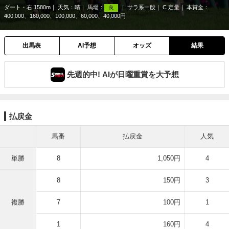
ダート・右 1580m
天気：
晴
馬場：
サラ系一般
C 定量
本賞金：
良
400,000、160,000、100,000、60,000、40,000円
出馬表
AI予想
オッズ
結果
先週的中! AIが日曜重賞を大予想
払戻金
馬番
払戻金
人気
単勝
8
1,050円
4
8
150円
3
複勝
7
100円
1
1
160円
4