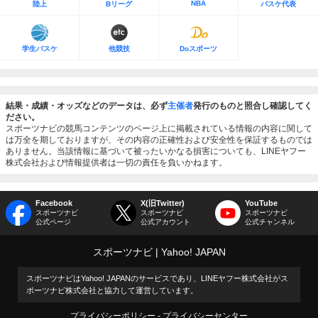
NBA
陸上
Bリーグ
バスケ代表
学生バスケ
他競技
Doスポーツ
結果・成績・オッズなどのデータは、必ず
主催者
発行のものと照合し確認してく
ださい。
スポーツナビの競馬コンテンツのページ上に掲載されている情報の内容に関して
は万全を期しておりますが、その内容の正確性および安全性を保証するものでは
ありません。当該情報に基づいて被ったいかなる損害についても、LINEヤフー
株式会社および情報提供者は一切の責任を負いかねます。
Facebook
X(旧Twitter)
YouTube
スポーツナビ
スポーツナビ
スポーツナビ
公式ページ
公式アカウント
公式チャンネル
スポーツナビ
Yahoo! JAPAN
スポーツナビはYahoo! JAPANのサービスであり、LINEヤフー株式会社がス
ポーツナビ株式会社と協力して運営しています。
プライバシーポリシー
プライバシーセンター