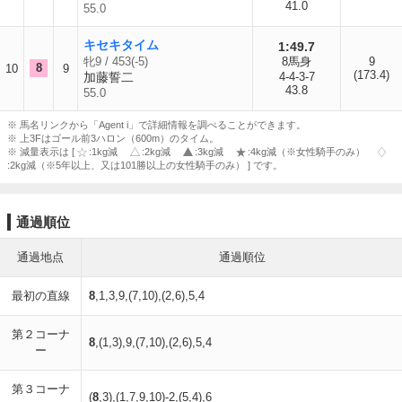
41.0
55.0
キセキタイム
1:49.7
牝9 / 453(-5)
8馬身
9
8
10
9
(173.4)
加藤誓二
4-4-3-7
43.8
55.0
※ 馬名リンクから「Agent i」で詳細情報を調べることができます。
※ 上3Fはゴール前3ハロン（600m）のタイム。
※ 減量表示は [
:1kg減
:2kg減
:3kg減
:4kg減（※女性騎手のみ）
:2kg減（※5年以上、又は101勝以上の女性騎手のみ） ] です。
通過順位
通過地点
通過順位
最初の直線
8
,1,3,9,(7,10),(2,6),5,4
第２コーナ
8
,(1,3),9,(7,10),(2,6),5,4
ー
第３コーナ
(
8
,3),(1,7,9,10)-2,(5,4),6