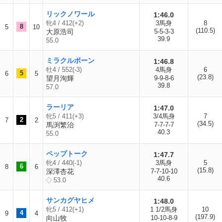
リックノワール
1:46.0
牝4 / 412(+2)
3馬身
8
8
5
10
(110.5)
大原浩司
5-5-3-3
39.9
55.0
ミラクルボーン
1:46.8
牡4 / 552(-3)
4馬身
6
5
6
5
(23.8)
望月洵輝
9-9-8-6
39.8
57.0
ラーリア
1:47.0
牝5 / 411(+3)
3/4馬身
7
2
7
2
(34.5)
馬渕繁治
7-7-7-7
40.3
55.0
ペップトーク
1:47.7
牝4 / 440(-1)
3馬身
5
6
8
6
(15.8)
深澤杏花
7-7-10-10
40.6
53.0
サンカグヤヒメ
1:48.0
牝5 / 412(+1)
1 1/2馬身
10
4
9
4
(197.9)
向山牧
10-10-8-9