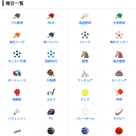
種目一覧
MLB
プロ野球
高校野球
大学野球
独立リーグ
侍ジャパン
Jリーグ
海外サッカー
サッカー代表
高校年代
競馬
地方競馬
ボートレース
大相撲
フィギュア
カーリング
格闘技
ゴルフ
テニス
卓球
F1
バドミントン
バレーボール
ラグビー