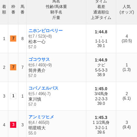
馬名
タイム
着
枠
馬
性齢/馬体重
着差
人気
順
番
番
騎手名
通過順位
(オッズ)
斤量
上3Fタイム
ニホンピロペリー
1:44.8
牡7 / 523(+8)
4
-
7
1
8
(10.5)
1-1-1-1
松本一心
39.1
57.0
ゴコウサス
1:44.9
牡6 / 493(+9)
クビ
1
7
2
7
(1.3)
筒井勇介
5-5-3-3
38.9
57.0
コパノエルバス
1:45.0
牡5 / 496(-7)
3/4馬身
2
1
3
1
(6.1)
東川慎
2-2-3-3
39.0
57.0
アンミツヒメ
1:45.3
牝4 / 465(0)
1 1/2馬身
3
3
4
3
(9.4)
明星晴大
3-2-1-1
39.6
55.0