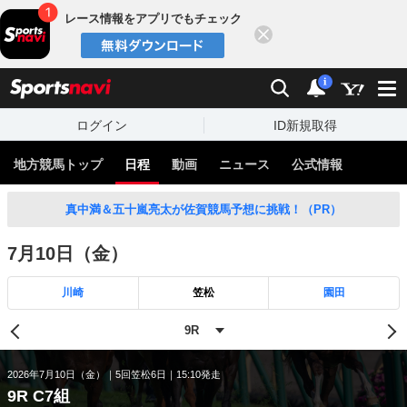
レース情報をアプリでもチェック
閉じる
スポーツナビ
検索
通知
i
ログイン
ID新規取得
地方競馬トップ
日程
動画
ニュース
公式情報
真中満＆五十嵐亮太が佐賀競馬予想に挑戦！（PR）
7月10日（金）
川崎
笠松
園田
2026年7月10日（金）
5回笠松6日
15:10発走
9R C7組