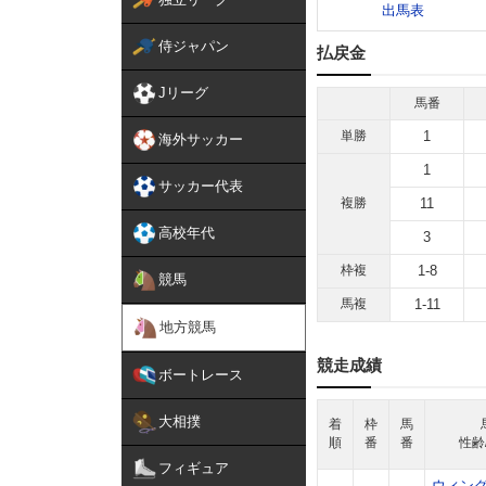
出馬表
侍ジャパン
払戻金
Jリーグ
馬番
単勝
1
海外サッカー
1
サッカー代表
複勝
11
高校年代
3
枠複
1-8
競馬
馬複
1-11
地方競馬
競走成績
ボートレース
大相撲
着
枠
馬
順
番
番
性齢
フィギュア
ウィン