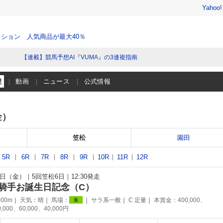
Yahoo
ション 人気商品が最大40％
【連載】競馬予想AI『VUMA』の3連複指南
程
動画
ニュース
公式情報
金）
笠松
園田
5R
6R
7R
8R
9R
10R
11R
12R
10日（金）
5回笠松6日
12:30発走
騎手お誕生日記念（C）
00m
天気：
晴
馬場：
サラ系一般
C 定量
本賞金：400,000、
良
0,000、60,000、40,000円