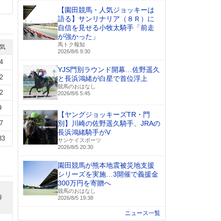
【園田競馬・人気ジョッキーは
語る】サンリナリア（８Ｒ）に
自信を見せる小牧太騎手「前走
が強かった」
馬トク報知
気
2026/8/6 9:30
4
YJS門別ラウンド開幕…佐野遥久
2
と長浜鴻緒が白星で首位浮上
競馬のおはなし
2
2026/8/6 5:45
9
【ヤングジョッキーズTR・門
7
別】川崎の佐野遥久騎手、JRAの
長浜鴻緒騎手がV
33
サンケイスポーツ
2026/8/5 20:30
園田競馬が熊本地震被災地支援
シリーズを実施…3開催で義援金
300万円を寄贈へ
競馬のおはなし
師
2026/8/5 19:38
ニュース一覧