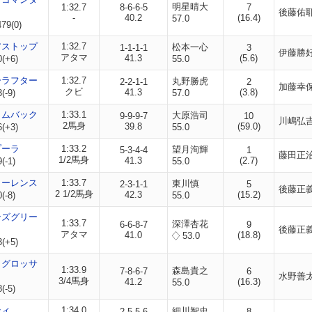
明星晴大
1:32.7
8-6-6-5
7
後藤佑
-
40.2
(16.4)
57.0
79(0)
アストップ
1:32.7
松本一心
1-1-1-1
3
伊藤勝
アタマ
41.3
(5.6)
0(+6)
55.0
ーラフター
1:32.7
丸野勝虎
2-2-1-1
2
加藤幸
クビ
41.3
(3.8)
(-9)
57.0
カムバック
1:33.1
大原浩司
9-9-9-7
10
川嶋弘
2馬身
39.8
(59.0)
6(+3)
55.0
プーラ
1:33.2
望月洵輝
5-3-4-4
1
藤田正
1/2馬身
41.3
(2.7)
(-1)
55.0
ローレンス
1:33.7
東川慎
2-3-1-1
5
後藤正
2 1/2馬身
42.3
(15.2)
(-8)
55.0
ンズグリー
1:33.7
深澤杏花
6-6-8-7
9
後藤正
アタマ
41.0
(18.8)
53.0
3(+5)
トグロッサ
1:33.9
森島貴之
7-8-6-7
6
水野善
3/4馬身
41.2
(16.3)
55.0
(-5)
ティ
1:34.0
細川智史
2-5-5-6
8