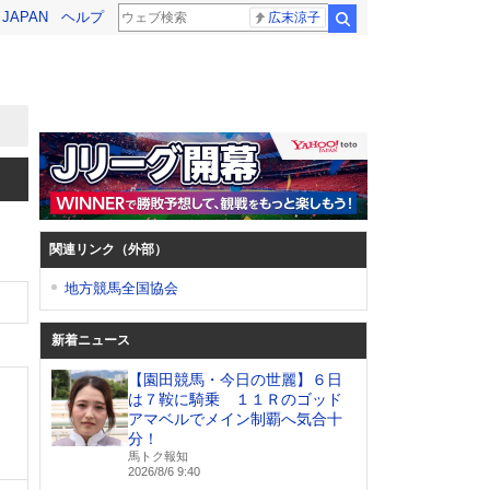
! JAPAN
ヘルプ
広末涼子
検索
関連リンク（外部）
地方競馬全国協会
新着ニュース
【園田競馬・今日の世麗】６日
は７鞍に騎乗 １１Ｒのゴッド
アマベルでメイン制覇へ気合十
分！
馬トク報知
2026/8/6 9:40