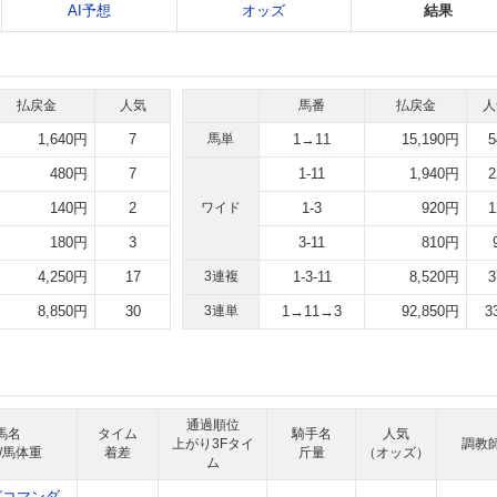
AI予想
オッズ
結果
払戻金
人気
馬番
払戻金
人
1,640円
7
馬単
1→11
15,190円
5
480円
7
1-11
1,940円
2
140円
2
ワイド
1-3
920円
1
180円
3
3-11
810円
4,250円
17
3連複
1-3-11
8,520円
3
8,850円
30
3連単
1→11→3
92,850円
3
通過順位
馬名
タイム
騎手名
人気
上がり3Fタイ
調教
/馬体重
着差
斤量
（オッズ）
ム
グコマンダ