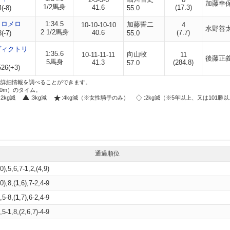
加藤幸
1/2馬身
41.6
(17.3)
(-8)
55.0
メロメロ
1:34.5
加藤誓二
10-10-10-10
4
水野善
2 1/2馬身
40.6
(7.7)
(-7)
55.0
ヴィクトリ
1:35.6
向山牧
10-11-11-11
11
後藤正
5馬身
41.3
(284.8)
57.0
26(+3)
i」で詳細情報を調べることができます。
00m）のタイム。
:2kg減
:3kg減
:4kg減（※女性騎手のみ）
:2kg減（※5年以上、又は101勝
通過順位
0),5,6,7-
1
,2,(4,9)
0),8,(
1
,6),7-2,4-9
,5-8,(
1
,7),6-2,4-9
,5-
1
,8,(2,6,7)-4-9