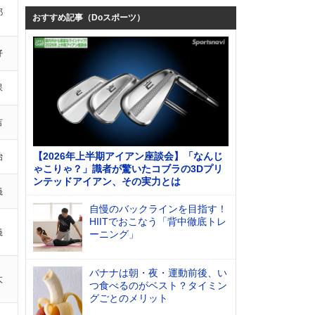
耶
おすすめ記事（Doスポーツ）
好
保
吉
【2026年上半期アイアン座談会】「なんじ
治
ゃこりゃ？」識者が驚いたコブラの3Dプリ
ンテッドアイアン、その実力とは
義
自慢のバックラインを目指す！
HIITでおこなう「背中徹底トレ
義
ーニング」
バナナは朝・夜・運動前後、い
太
つ食べるのがベスト？タイミン
グごとのメリット