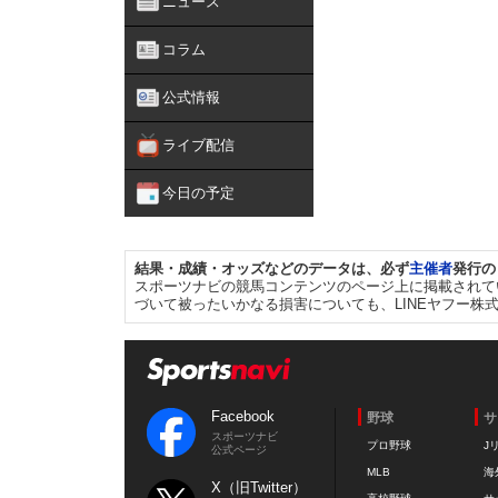
ニュース
コラム
公式情報
ライブ配信
今日の予定
結果・成績・オッズなどのデータは、必ず
主催者
発行の
スポーツナビの競馬コンテンツのページ上に掲載されて
づいて被ったいかなる損害についても、LINEヤフー株
Facebook
野球
サ
スポーツナビ
プロ野球
J
公式ページ
MLB
海
X（旧Twitter）