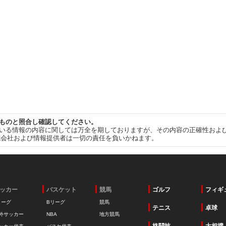
ものと照合し確認してください。
いる情報の内容に関しては万全を期しておりますが、その内容の正確性およ
式会社および情報提供者は一切の責任を負いかねます。
ッカー
バスケット
競馬
ゴルフ
フィギ
リーグ
Bリーグ
競馬
テニス
卓球
外サッカー
NBA
地方競馬