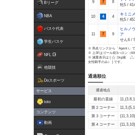
9
7
8
Bリーグ
牝5 / 414
キミニ
NBA
10
4
4
牝5 / 453
バスケ代表
ヒルノ
11
7
9
ア
せん6 / 5
学生バスケ
※ 馬名リンクから「Agent 
※ 上3Fはゴール前3ハロン（6
NFL
※ 減量表示は [
:1kg減
女性騎手のみ） ] です。
他競技
通過順位
Doスポーツ
通過地点
サービス
最初の直線
11,(3,8,1
toto
第２コーナー
11,3,(5,1
コンテンツ
第３コーナー
(11,3,10)
動画
第４コーナー
(11,3,10)