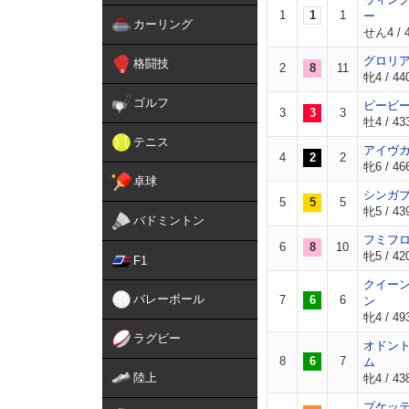
1
1
1
ー
カーリング
せん4 / 4
グロリ
格闘技
2
8
11
牝4 / 44
ゴルフ
ビービ
3
3
3
牡4 / 433
テニス
アイヴ
4
2
2
牝6 / 46
卓球
シンガ
5
5
5
牝5 / 439
バドミントン
フミフ
6
8
10
牝5 / 420
F1
クイー
バレーボール
7
6
6
ン
牝4 / 49
ラグビー
オドン
8
6
7
ム
陸上
牝4 / 438
プケッ