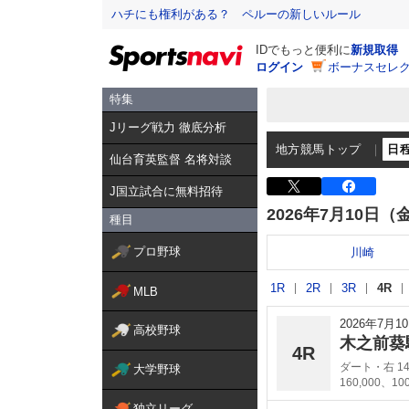
ハチにも権利がある？ ペルーの新しいルール
IDでもっと便利に
新規取得
ログイン
ボーナスセレク
特集
Jリーグ戦力 徹底分析
地方競馬トップ
日
仙台育英監督 名将対談
J国立試合に無料招待
2026年7月10日（
種目
プロ野球
川崎
1R
2R
3R
4R
MLB
2026年7月
高校野球
木之前葵
4R
ダート・右 14
大学野球
160,000、10
独立リーグ