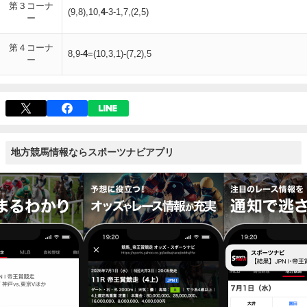
第３コーナ
(9,8),10,
4
-3-1,7,(2,5)
ー
第４コーナ
8,9-
4
=(10,3,1)-(7,2),5
ー
地方競馬情報ならスポーツナビアプリ