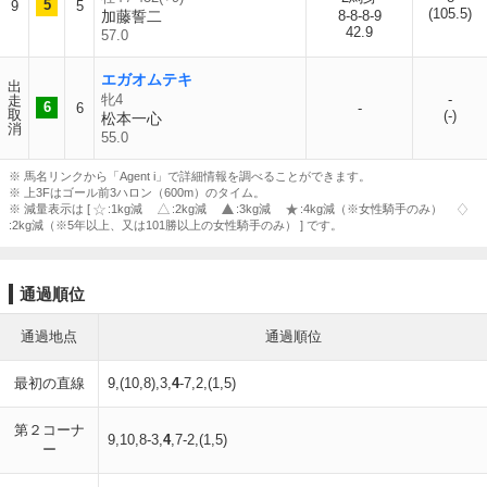
5
9
5
(105.5)
加藤誓二
8-8-8-9
42.9
57.0
エガオムテキ
出
牝4
-
走
6
6
-
取
(-)
松本一心
消
55.0
※ 馬名リンクから「Agent i」で詳細情報を調べることができます。
※ 上3Fはゴール前3ハロン（600m）のタイム。
※ 減量表示は [
:1kg減
:2kg減
:3kg減
:4kg減（※女性騎手のみ）
:2kg減（※5年以上、又は101勝以上の女性騎手のみ） ] です。
通過順位
通過地点
通過順位
最初の直線
9,(10,8),3,
4
-7,2,(1,5)
第２コーナ
9,10,8-3,
4
,7-2,(1,5)
ー