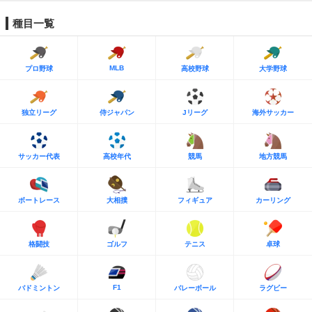
種目一覧
MLB
プロ野球
高校野球
大学野球
独立リーグ
侍ジャパン
Jリーグ
海外サッカー
サッカー代表
高校年代
競馬
地方競馬
ボートレース
大相撲
フィギュア
カーリング
格闘技
ゴルフ
テニス
卓球
F1
バドミントン
バレーボール
ラグビー