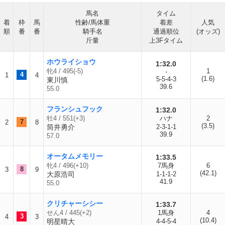
馬名
タイム
着
枠
馬
性齢/馬体重
着差
人気
順
番
番
騎手名
通過順位
(オッズ)
斤量
上3Fタイム
ホウライショウ
1:32.0
牝4 / 495(-5)
1
-
4
1
4
(1.6)
5-5-4-3
東川慎
39.6
55.0
フランシュフック
1:32.0
牡4 / 551(+3)
ハナ
2
7
2
8
(3.5)
筒井勇介
2-3-1-1
39.9
57.0
オータムメモリー
1:33.5
牝4 / 496(+10)
7馬身
6
8
3
9
(42.1)
大原浩司
1-1-1-2
41.9
55.0
クリチャーシシー
1:33.7
せん4 / 445(+2)
1馬身
4
3
4
3
(10.4)
明星晴大
4-4-5-4