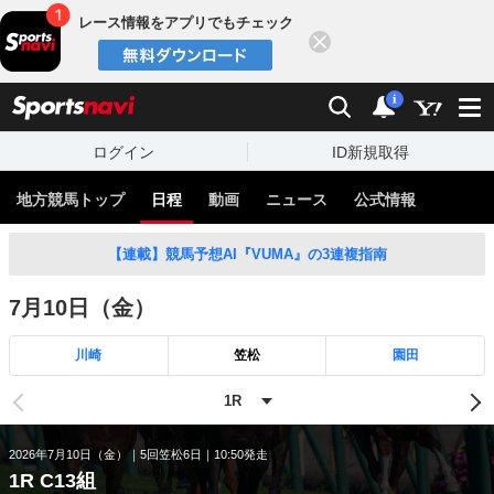
レース情報をアプリでもチェック
閉じる
スポーツナビ
検索
通知
i
ログイン
ID新規取得
地方競馬トップ
日程
動画
ニュース
公式情報
【連載】競馬予想AI『VUMA』の3連複指南
7月10日（金）
川崎
笠松
園田
2026年7月10日（金）
5回笠松6日
10:50発走
1R C13組