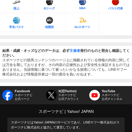
NBA
陸上
Bリーグ
バスケ代表
学生バスケ
他競技
Doスポーツ
結果・成績・オッズなどのデータは、必ず
主催者
発行のものと照合し確認してく
ださい。
スポーツナビの競馬コンテンツのページ上に掲載されている情報の内容に関して
は万全を期しておりますが、その内容の正確性および安全性を保証するものでは
ありません。当該情報に基づいて被ったいかなる損害についても、LINEヤフー
株式会社および情報提供者は一切の責任を負いかねます。
Facebook
X(旧Twitter)
YouTube
スポーツナビ
スポーツナビ
スポーツナビ
公式ページ
公式アカウント
公式チャンネル
スポーツナビ
Yahoo! JAPAN
スポーツナビはYahoo! JAPANのサービスであり、LINEヤフー株式会社がス
ポーツナビ株式会社と協力して運営しています。