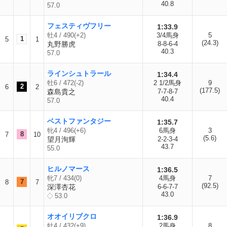
40.8
57.0
フェスティヴフリー
1:33.9
牡4 / 490(+2)
3/4馬身
5
1
5
1
(24.3)
丸野勝虎
8-8-6-4
40.3
57.0
ラインシュトラール
1:34.4
牡6 / 472(-2)
2 1/2馬身
9
2
6
2
(177.5)
森島貴之
7-7-8-7
40.4
57.0
ベストファンタジー
1:35.7
牝4 / 496(+6)
6馬身
3
8
7
10
(5.6)
望月洵輝
2-2-3-4
43.7
55.0
ヒルノマース
1:36.5
牝7 / 434(0)
4馬身
7
7
8
7
(92.5)
深澤杏花
6-6-7-7
43.0
53.0
オオイリブクロ
1:36.9
牡4 / 432(+9)
2馬身
8