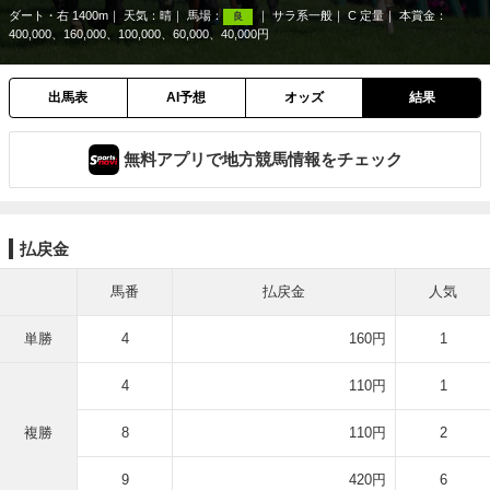
ダート・右 1400m
天気：
晴
馬場：
サラ系一般
C 定量
本賞金：
良
400,000、160,000、100,000、60,000、40,000円
出馬表
AI予想
オッズ
結果
無料アプリで地方競馬情報をチェック
払戻金
馬番
払戻金
人気
単勝
4
160円
1
4
110円
1
複勝
8
110円
2
9
420円
6