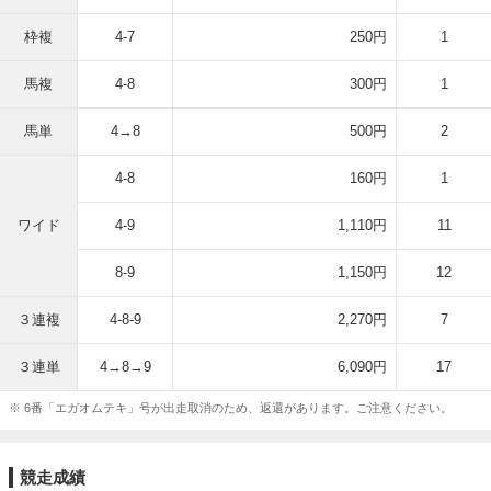
枠複
4-7
250円
1
馬複
4-8
300円
1
馬単
4→8
500円
2
4-8
160円
1
ワイド
4-9
1,110円
11
8-9
1,150円
12
３連複
4-8-9
2,270円
7
３連単
4→8→9
6,090円
17
※ 6番「エガオムテキ」号が出走取消のため、返還があります。ご注意ください。
競走成績