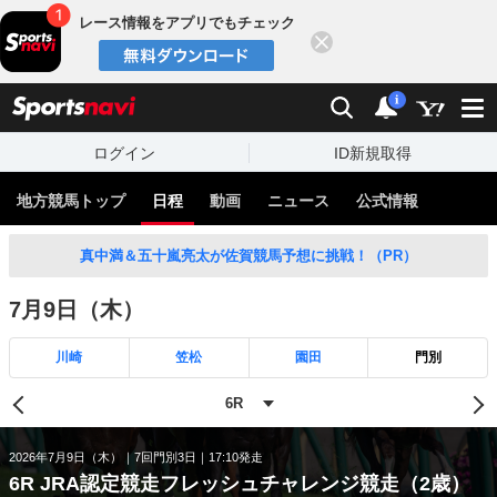
レース情報をアプリでもチェック
閉じる
スポーツナビ
検索
通知
i
ログイン
ID新規取得
地方競馬トップ
日程
動画
ニュース
公式情報
真中満＆五十嵐亮太が佐賀競馬予想に挑戦！（PR）
7月9日（木）
川崎
笠松
園田
門別
2026年7月9日（木）
7回門別3日
17:10発走
6R JRA認定競走フレッシュチャレンジ競走（2歳）