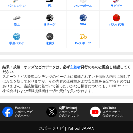
F1
バドミントン
バレーボール
ラグビー
NBA
陸上
Bリーグ
バスケ代表
学生バスケ
他競技
Doスポーツ
結果・成績・オッズなどのデータは、必ず
主催者
発行のものと照合し確認してく
ださい。
スポーツナビの競馬コンテンツのページ上に掲載されている情報の内容に関して
は万全を期しておりますが、その内容の正確性および安全性を保証するものでは
ありません。当該情報に基づいて被ったいかなる損害についても、LINEヤフー
株式会社および情報提供者は一切の責任を負いかねます。
Facebook
X(旧Twitter)
YouTube
スポーツナビ
スポーツナビ
スポーツナビ
公式ページ
公式アカウント
公式チャンネル
スポーツナビ
Yahoo! JAPAN