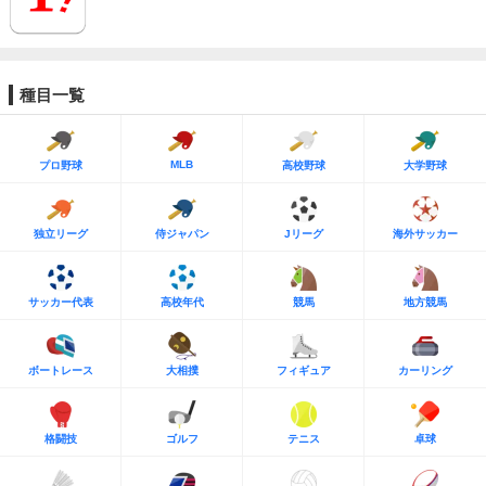
種目一覧
MLB
プロ野球
高校野球
大学野球
独立リーグ
侍ジャパン
Jリーグ
海外サッカー
サッカー代表
高校年代
競馬
地方競馬
ボートレース
大相撲
フィギュア
カーリング
格闘技
ゴルフ
テニス
卓球