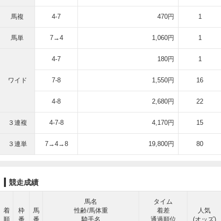
馬複
4-7
470円
1
馬単
7→4
1,060円
1
4-7
180円
1
ワイド
7-8
1,550円
16
4-8
2,680円
22
３連複
4-7-8
4,170円
15
３連単
7→4→8
19,800円
80
競走成績
馬名
タイム
着
枠
馬
性齢/馬体重
着差
人気
順
番
番
騎手名
通過順位
(オッズ)