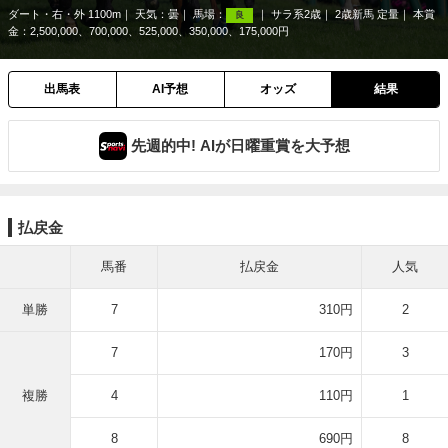
ダート・右・外 1100m
天気：
曇
馬場：
サラ系2歳
2歳新馬 定量
本賞
良
金：2,500,000、700,000、525,000、350,000、175,000円
出馬表
AI予想
オッズ
結果
先週的中! AIが日曜重賞を大予想
払戻金
馬番
払戻金
人気
単勝
7
310円
2
7
170円
3
複勝
4
110円
1
8
690円
8