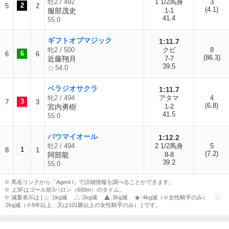
牡2 / 492
1 1/2馬身
3
2
5
2
(4.1)
服部茂史
1-1
41.4
55.0
ギフトオブマジック
1:11.7
牝2 / 500
クビ
8
6
6
6
(86.3)
近藤翔月
7-7
39.5
54.0
ベラジオサクラ
1:11.7
牝2 / 494
アタマ
4
3
7
3
(6.8)
宮内勇樹
1-2
41.5
55.0
バウマイオール
1:12.2
牡2 / 494
2 1/2馬身
5
1
8
1
(7.2)
阿部龍
8-8
39.2
55.0
※ 馬名リンクから「Agent i」で詳細情報を調べることができます。
※ 上3Fはゴール前3ハロン（600m）のタイム。
※ 減量表示は [
:1kg減
:2kg減
:3kg減
:4kg減（※女性騎手のみ）
:2kg減（※5年以上、又は101勝以上の女性騎手のみ） ] です。