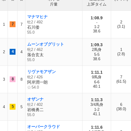
斤量
上3Fタイム
マナマヒナ
1:08.9
牡2 / 492
2
-
7
1
7
(3.1)
1-2
石川倭
38.6
55.0
ムーンオブグリット
1:09.3
牝2 / 462
2馬身
1
4
2
4
(2.8)
落合玄太
5-5
38.6
55.0
リヴァモアザン
1:11.1
牝2 / 426
9馬身
7
8
3
8
(61.5)
阿岸潤一朗
6-6
40.1
54.0
オザンナ
1:11.3
牡2 / 402
3/4馬身
6
5
4
5
(38.0)
岩橋勇二
1-2
41.1
55.0
オーバークラウド
1:11.6