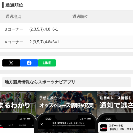
通過順位
通過地点
通過順位
３コーナー
(2,3,5,
7
),4,8=6-1
４コーナー
2,(3,5,
7
),4-8=6=1
地方競馬情報ならスポーツナビアプリ