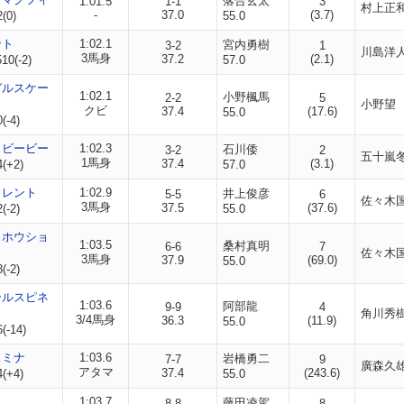
落合玄太
1:01.5
1-1
3
村上正
-
37.0
(3.7)
(0)
55.0
ント
1:02.1
宮内勇樹
3-2
1
川島洋
3馬身
37.2
(2.1)
10(-2)
57.0
ガルスケー
1:02.1
小野楓馬
2-2
5
小野望
クビ
37.4
(17.6)
55.0
(-4)
スビービー
1:02.3
石川倭
3-2
2
五十嵐
1馬身
37.4
(3.1)
4(+2)
57.0
カレント
1:02.9
井上俊彦
5-5
6
佐々木
3馬身
37.5
(37.6)
(-2)
55.0
トホウショ
1:03.5
桑村真明
6-6
7
佐々木
3馬身
37.9
(69.0)
55.0
(-2)
ールスピネ
1:03.6
阿部龍
9-9
4
角川秀
3/4馬身
36.3
(11.9)
55.0
(-14)
スミナ
1:03.6
岩橋勇二
7-7
9
廣森久
アタマ
37.4
(243.6)
4(+4)
55.0
1:03.7
藤田凌駕
8-8
8