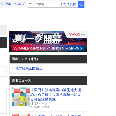
! JAPAN
ヘルプ
司法試験
検索
関連リンク（外部）
地方競馬全国協会
新着ニュース
【園田】熊本地震の被災地支援
のため７日に兵庫所属騎手によ
る募金活動実施
日刊スポーツ
2026/8/6 18:13