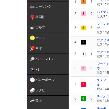
1
7
7
牝3 / 412
カーリング
バイデ
2
8
9
せん3 / 5
格闘技
フィン
ゴルフ
3
5
5
ブ
牝3 / 450
テニス
サクセ
4
2
2
牡3 / 45
卓球
サクラ
5
1
1
牝8 / 522
バドミントン
ブライ
6
8
8
ウ
F1
牝3 / 448
バレーボール
スティ
7
3
3
ル
牝3 / 446
ラグビー
テリオ
8
6
6
陸上
牝4 / 43
チャモ