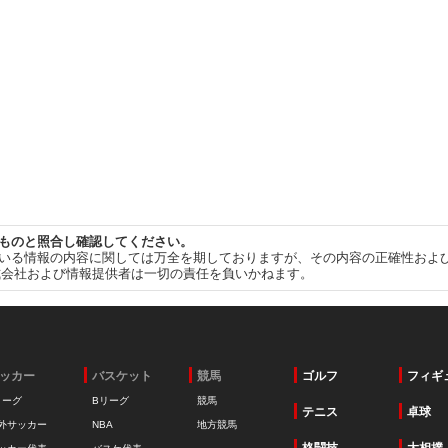
ものと照合し確認してください。
いる情報の内容に関しては万全を期しておりますが、その内容の正確性およ
式会社および情報提供者は一切の責任を負いかねます。
ッカー
バスケット
競馬
ゴルフ
フィギ
リーグ
Bリーグ
競馬
テニス
卓球
外サッカー
NBA
地方競馬