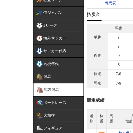
出馬表
侍ジャパン
払戻金
Jリーグ
馬番
単勝
7
海外サッカー
7
サッカー代表
複勝
9
高校年代
5
枠複
7-8
競馬
馬複
7-9
地方競馬
競走成績
ボートレース
大相撲
着
枠
馬
順
番
番
性齢
フィギュア
セイラ