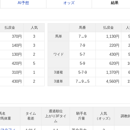
AI予想
オッズ
結果
払戻金
人気
馬番
払戻金
人
370円
3
馬単
7→9
1,130円
140円
3
7-9
220円
130円
2
ワイド
5-7
430円
420円
5
5-9
620円
1
310円
1
3連複
5-7-9
1,370円
430円
2
3連単
7→9→5
4,560円
1
通過順位
馬名
タイム
騎手名
人気
上がり3Fタイ
調教
/馬体重
着差
斤量
（オッズ）
ム
ンマクフィ