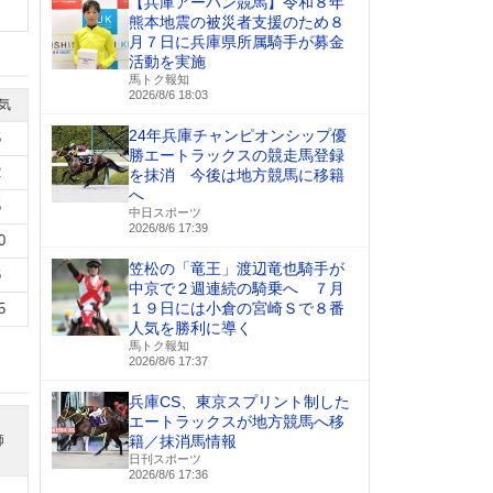
【兵庫アーバン競馬】令和８年
熊本地震の被災者支援のため８
月７日に兵庫県所属騎手が募金
活動を実施
馬トク報知
2026/8/6 18:03
気
24年兵庫チャンピオンシップ優
5
勝エートラックスの競走馬登録
2
を抹消 今後は地方競馬に移籍
へ
5
中日スポーツ
2026/8/6 17:39
0
笠松の「竜王」渡辺竜也騎手が
6
中京で２週連続の騎乗へ ７月
１９日には小倉の宮崎Ｓで８番
5
人気を勝利に導く
馬トク報知
2026/8/6 17:37
兵庫CS、東京スプリント制した
エートラックスが地方競馬へ移
師
籍／抹消馬情報
日刊スポーツ
2026/8/6 17:36