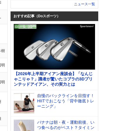
和
ニュース一覧
おすすめ記事（Doスポーツ）
人
冬樹
国明
【2026年上半期アイアン座談会】「なんじ
ゃこりゃ？」識者が驚いたコブラの3Dプリ
国明
ンテッドアイアン、その実力とは
自慢のバックラインを目指す！
HIITでおこなう「背中徹底トレ
樹
ーニング」
雄
バナナは朝・夜・運動前後、い
つ食べるのがベスト？タイミン