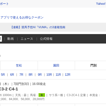
レポート
Yahoo
、アプリで使えるお得なクーポン
【連載】競馬予想AI『VUMA』の3連複指南
程
動画
ニュース
公式情報
）
笠松
園田
門別
5R
6R
7R
8R
9R
10R
11R
12R
9日（木）
7回門別3日
16:00発走
-2 C4-1
 1000m
天気：
曇
馬場：
サラ系一般
C3-2C4-1 定量
本賞金：
良
2,000、84,000、56,000、28,000円