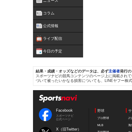
ニュース
コラム
公式情報
ライブ配信
今日の予定
結果・成績・オッズなどのデータは、必ず
主催者
発行の
スポーツナビの競馬コンテンツのページ上に掲載されて
づいて被ったいかなる損害についても、LINEヤフー株
Facebook
野球
サ
スポーツナビ
プロ野球
J
公式ページ
MLB
海
X（旧Twitter）