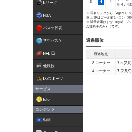
9
4
4
Bリーグ
牡4 / 432
※ 馬名リンクから「Agent 
NBA
※ 上3Fはゴール前3ハロン（6
※ 減量表示は [
:1kg減
女性騎手のみ） ] です。
バスケ代表
通過順位
学生バスケ
NFL
通過地点
３コーナー
7
,5,(2,9)
他競技
４コーナー
7
,(2,5,9)
Doスポーツ
サービス
toto
コンテンツ
動画