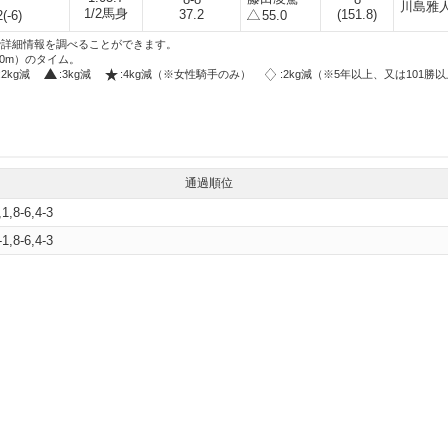
川島雅
1/2馬身
37.2
(151.8)
(-6)
55.0
i」で詳細情報を調べることができます。
00m）のタイム。
:2kg減
:3kg減
:4kg減（※女性騎手のみ）
:2kg減（※5年以上、又は101勝
通過順位
,1,8-6,4-3
-1,8-6,4-3