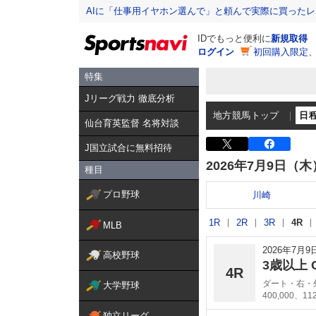
AIに「仕事用イヤホン選んで」と頼んで実際に買った
IDでもっと便利に
新規取得
ログイン
初回購入限定
特集
Jリーグ戦力 徹底分析
地方競馬トップ
日
仙台育英監督 名将対談
J国立試合に無料招待
2026年7月9日（木
種目
プロ野球
川崎
1R
2R
3R
4R
MLB
2026年7月
高校野球
3歳以上 C3
4R
ダート・右・外
大学野球
400,000、11
独立リーグ