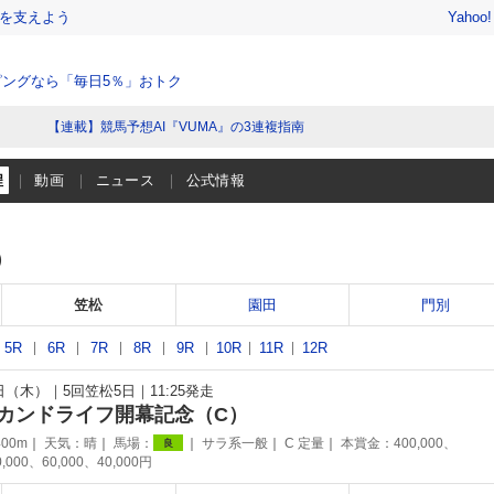
を支えよう
Yahoo
ングなら「毎日5％」おトク
【連載】競馬予想AI『VUMA』の3連複指南
程
動画
ニュース
公式情報
）
笠松
園田
門別
5R
6R
7R
8R
9R
10R
11R
12R
9日（木）
5回笠松5日
11:25発走
カンドライフ開幕記念（C）
00m
天気：
晴
馬場：
サラ系一般
C 定量
本賞金：400,000、
良
0,000、60,000、40,000円