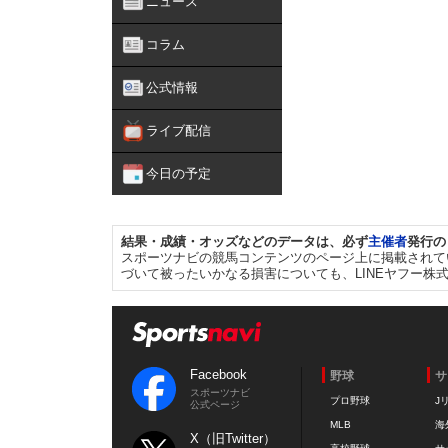
ニュース
コラム
公式情報
ライブ配信
今日の予定
結果・成績・オッズなどのデータは、必ず
主催者
発行の
スポーツナビの競馬コンテンツのページ上に掲載されて
づいて被ったいかなる損害についても、LINEヤフー株
Facebook
野球
サ
スポーツナビ
プロ野球
J
公式ページ
MLB
海
X（旧Twitter）