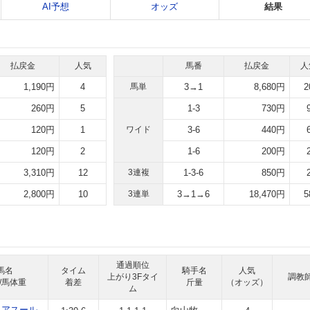
AI予想
オッズ
結果
払戻金
人気
馬番
払戻金
人
1,190円
4
馬単
3→1
8,680円
2
260円
5
1-3
730円
120円
1
ワイド
3-6
440円
120円
2
1-6
200円
3,310円
12
3連複
1-3-6
850円
2,800円
10
3連単
3→1→6
18,470円
5
通過順位
馬名
タイム
騎手名
人気
上がり3Fタイ
調教
/馬体重
着差
斤量
（オッズ）
ム
タアスール