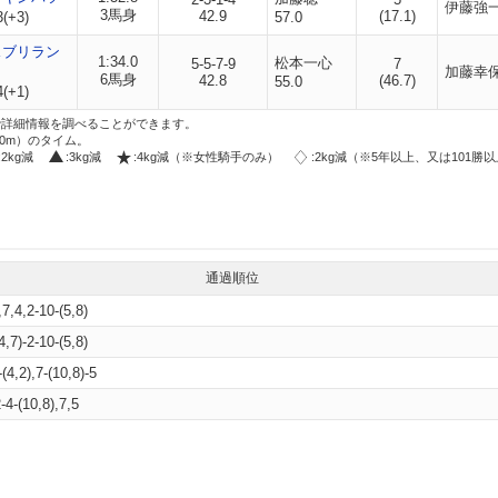
伊藤強
3馬身
42.9
(17.1)
3(+3)
57.0
スブリラン
1:34.0
松本一心
5-5-7-9
7
加藤幸
6馬身
42.8
(46.7)
55.0
4(+1)
i」で詳細情報を調べることができます。
00m）のタイム。
:2kg減
:3kg減
:4kg減（※女性騎手のみ）
:2kg減（※5年以上、又は101勝
通過順位
,7,4,2-10-(5,8)
4,7)-2-10-(5,8)
-(4,2),7-(10,8)-5
2-4-(10,8),7,5