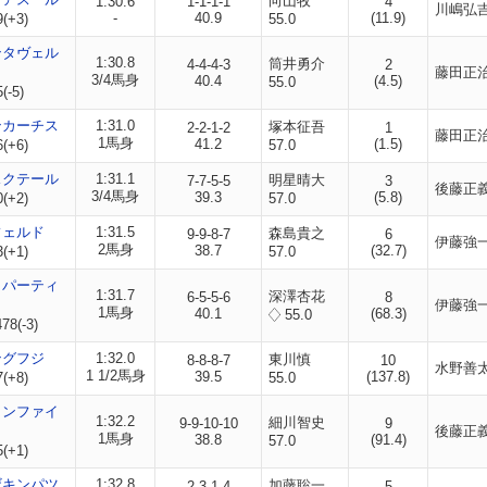
向山牧
1:30.6
1-1-1-1
4
川嶋弘
-
40.9
(11.9)
9(+3)
55.0
ンタヴェル
1:30.8
筒井勇介
4-4-4-3
2
藤田正
3/4馬身
40.4
(4.5)
55.0
(-5)
ンカーチス
1:31.0
塚本征吾
2-2-1-2
1
藤田正
1馬身
41.2
(1.5)
6(+6)
57.0
スクテール
1:31.1
明星晴大
7-7-5-5
3
後藤正
3/4馬身
39.3
(5.8)
0(+2)
57.0
フェルド
1:31.5
森島貴之
9-9-8-7
6
伊藤強
2馬身
38.7
(32.7)
3(+1)
57.0
タパーティ
1:31.7
深澤杏花
6-5-5-6
8
伊藤強
1馬身
40.1
(68.3)
55.0
78(-3)
ングフジ
1:32.0
東川慎
8-8-8-7
10
水野善
1 1/2馬身
39.5
(137.8)
7(+8)
55.0
ャンファイ
1:32.2
細川智史
9-9-10-10
9
後藤正
1馬身
38.8
(91.4)
57.0
5(+1)
ザキンパツ
1:32.8
加藤聡一
2-3-1-4
5