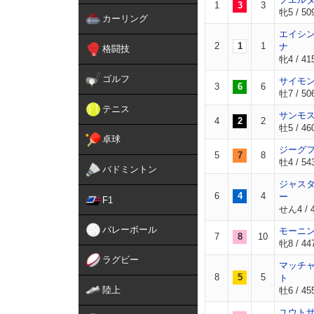
1
3
3
牝5 / 50
カーリング
エイシ
2
1
1
ナ
格闘技
牝4 / 415
ゴルフ
サイモ
3
6
6
牡7 / 50
テニス
サンモ
4
2
2
牡5 / 46
卓球
ジーグ
5
7
8
牡4 / 54
バドミントン
ジャス
6
4
4
ー
F1
せん4 / 4
バレーボール
モーニ
7
8
10
牝8 / 44
ラグビー
マッチ
8
5
5
ト
陸上
牡6 / 45
ユウト