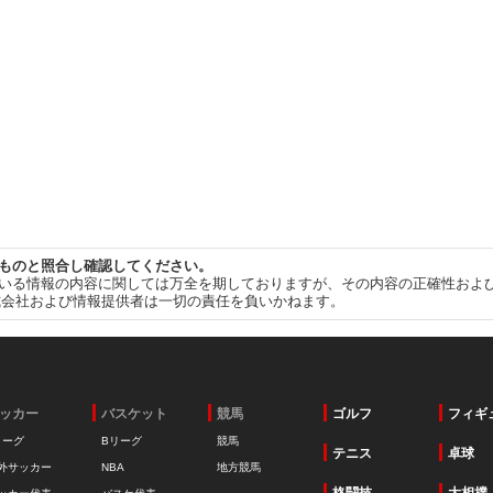
ものと照合し確認してください。
いる情報の内容に関しては万全を期しておりますが、その内容の正確性およ
式会社および情報提供者は一切の責任を負いかねます。
ッカー
バスケット
競馬
ゴルフ
フィギ
リーグ
Bリーグ
競馬
テニス
卓球
外サッカー
NBA
地方競馬