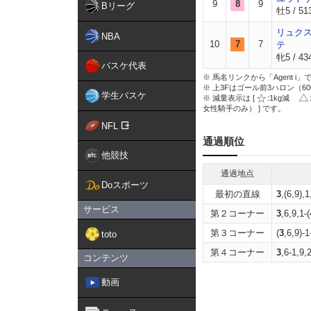
9
8
9
Bリーグ
牡5 / 51
リュク
NBA
10
7
7
テ
牝5 / 43
バスケ代表
※ 馬名リンクから「Agent 
※ 上3Fはゴール前3ハロン（6
学生バスケ
※ 減量表示は [
:1kg減
女性騎手のみ） ] です。
NFL
通過順位
他競技
通過地点
Doスポーツ
最初の直線
3
,(6,9),1
サービス
第２コーナー
3
,6,9,1-(
第３コーナー
(
3
,6,9)-1
toto
第４コーナー
3
,6-1,9,
コンテンツ
動画