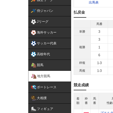
出馬表
侍ジャパン
払戻金
Jリーグ
馬番
単勝
3
海外サッカー
3
サッカー代表
複勝
1
高校年代
6
枠複
1-3
競馬
馬複
1-3
地方競馬
競走成績
ボートレース
大相撲
着
枠
馬
順
番
番
性齢
フィギュア
プエル