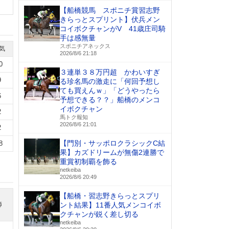
【船橋競馬 スポニチ賞習志野
きらっとスプリント】伏兵メン
コイボクチャンがV 41歳庄司騎
手は感無量
スポニチアネックス
気
2026/8/6 21:18
0
３連単３８万円超 かわいすぎ
9
る珍名馬の激走に「何回予想し
ても買えんｗ」「どうやったら
6
予想できる？？」船橋のメンコ
イボクチャン
2
馬トク報知
2026/8/6 21:01
2
【門別・サッポロクラシックC結
8
果】カズドリームが無傷2連勝で
重賞初制覇を飾る
netkeiba
2026/8/6 20:49
【船橋・習志野きらっとスプリ
師
ント結果】11番人気メンコイボ
クチャンが鋭く差し切る
netkeiba