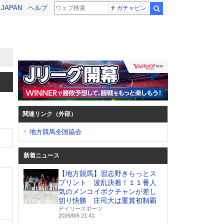
! JAPAN
ヘルプ
ガチャピン
検索
関連リンク（外部）
地方競馬全国協会
新着ニュース
【地方競馬】習志野きらっとス
プリント 波乱決着！１１番人
気のメンコイボクチャンが差し
切り快勝 庄司大は重賞初制覇
デイリースポーツ
2026/8/6 21:41