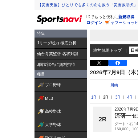
【災害支援】ひとりでも多くの命を救う「災害救助犬」
IDでもっと便利に
新規取得
ログイン
ヤフーショッピ
特集
Jリーグ戦力 徹底分析
地方競馬トップ
日
仙台育英監督 名将対談
J国立試合に無料招待
2026年7月9日（木
種目
プロ野球
川崎
1R
2R
3R
4R
MLB
2026年7月
高校野球
流研一セ
2R
ダート・右 14
大学野球
160,000、10
独立リーグ