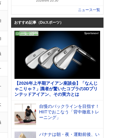
2026/8/6 20:30
吉
ニュース一覧
治
おすすめ記事（Doスポーツ）
治
義
一
【2026年上半期アイアン座談会】「なんじ
一
ゃこりゃ？」識者が驚いたコブラの3Dプリ
ンテッドアイアン、その実力とは
太
自慢のバックラインを目指す！
HIITでおこなう「背中徹底トレ
ーニング」
義
バナナは朝・夜・運動前後、い