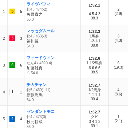
ライヴバフィ
1:32.1
牡4 / 474(-2)
2
-
5
1
5
(2.9)
4-5-4-3
矢野貴之
38.3
56.0
マッセダムール
1:32.3
牝4 / 453(-3)
1馬身
3
3
2
3
(4.3)
笹川翼
1-2-1-1
38.8
54.0
フィードウィン
1:32.6
せん4 / 459(+4)
1 1/2馬身
6
6
3
6
(19.3)
加藤雄真
6-6-6-6
38.5
54.0
チカチャン
1:32.7
牝5 / 430(+11)
1/2馬身
4
1
4
1
(8.6)
新原周馬
1-1-1-1
39.4
54.0
ゼンダントモニ
1:32.7
牡4 / 473(0)
クビ
1
4
5
4
(2.1)
秋元耕成
3-4-1-3
39.1
56.0