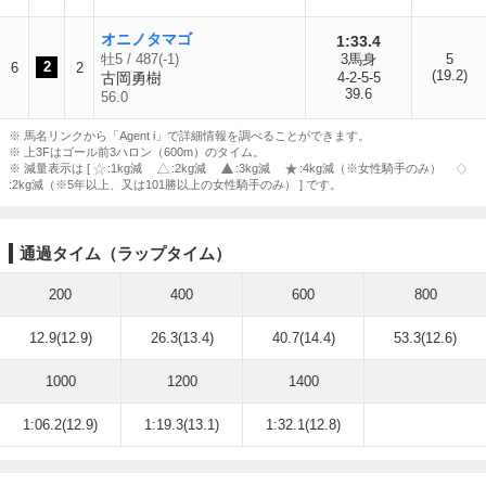
オニノタマゴ
1:33.4
牡5 / 487(-1)
3馬身
5
2
6
2
(19.2)
古岡勇樹
4-2-5-5
39.6
56.0
※ 馬名リンクから「Agent i」で詳細情報を調べることができます。
※ 上3Fはゴール前3ハロン（600m）のタイム。
※ 減量表示は [
:1kg減
:2kg減
:3kg減
:4kg減（※女性騎手のみ）
:2kg減（※5年以上、又は101勝以上の女性騎手のみ） ] です。
通過タイム（ラップタイム）
200
400
600
800
12.9(12.9)
26.3(13.4)
40.7(14.4)
53.3(12.6)
1000
1200
1400
1:06.2(12.9)
1:19.3(13.1)
1:32.1(12.8)