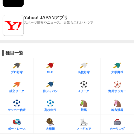
Yahoo! JAPANアプリ
スポーツ情報やニュース、天気もこれひとつで
種目一覧
MLB
プロ野球
高校野球
大学野球
独立リーグ
侍ジャパン
Jリーグ
海外サッカー
サッカー代表
高校年代
競馬
地方競馬
ボートレース
大相撲
フィギュア
カーリング