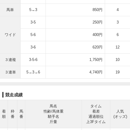
馬単
5→3
850円
4
3-5
250円
3
ワイド
5-6
400円
6
3-6
620円
12
３連複
3-5-6
1,750円
10
３連単
5→3→6
4,740円
19
競走成績
馬名
タイム
着
枠
馬
性齢/馬体重
着差
人気
順
番
番
騎手名
通過順位
(オッズ)
斤量
上3Fタイム