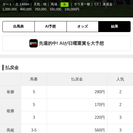
ダート・左 1400m
天気：
晴
馬場：
サラ系一般
C2
本賞金：
良
1,000,000、400,000、250,000、150,000、100,000円
出馬表
AI予想
オッズ
結果
先週的中! AIが日曜重賞を大予想
払戻金
馬番
払戻金
人気
単勝
5
290円
2
5
170円
2
複勝
3
220円
3
馬複
3-5
560円
3