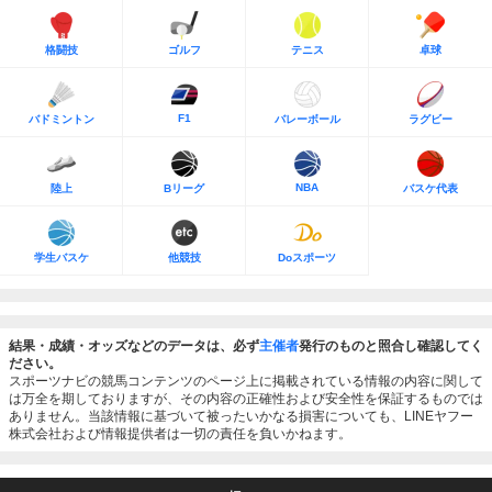
格闘技
ゴルフ
テニス
卓球
F1
バドミントン
バレーボール
ラグビー
NBA
陸上
Bリーグ
バスケ代表
学生バスケ
他競技
Doスポーツ
結果・成績・オッズなどのデータは、必ず
主催者
発行のものと照合し確認してく
ださい。
スポーツナビの競馬コンテンツのページ上に掲載されている情報の内容に関して
は万全を期しておりますが、その内容の正確性および安全性を保証するものでは
ありません。当該情報に基づいて被ったいかなる損害についても、LINEヤフー
株式会社および情報提供者は一切の責任を負いかねます。