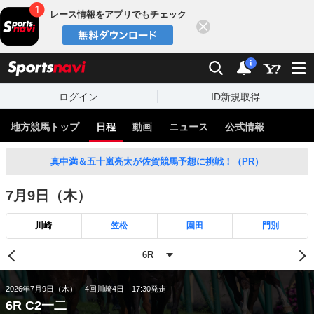
レース情報をアプリでもチェック
閉じる
スポーツナビ
検索
通知
i
ログイン
ID新規取得
地方競馬トップ
日程
動画
ニュース
公式情報
真中満＆五十嵐亮太が佐賀競馬予想に挑戦！（PR）
7月9日（木）
川崎
笠松
園田
門別
2026年7月9日（木）
4回川崎4日
17:30発走
6R C2一二