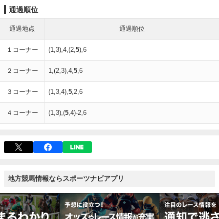
通過順位
通過地点
通過順位
１コーナー
(1,3),4,(2,
5
),6
２コーナー
1,(2,3),4,
5
,6
３コーナー
(1,3,4),
5
,2,6
４コーナー
(1,3),(
5
,4)-2,6
地方競馬情報ならスポーツナビアプリ