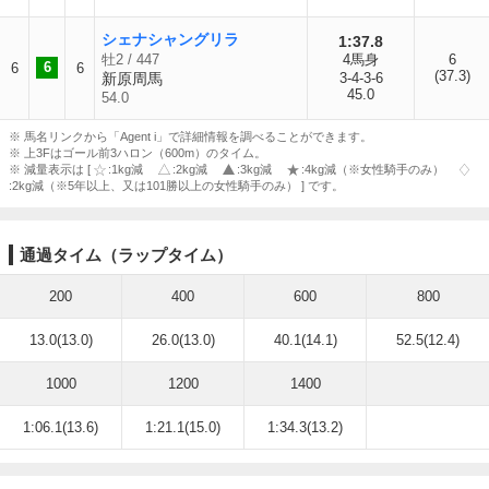
シェナシャングリラ
1:37.8
牡2 / 447
4馬身
6
6
6
6
(37.3)
新原周馬
3-4-3-6
45.0
54.0
※ 馬名リンクから「Agent i」で詳細情報を調べることができます。
※ 上3Fはゴール前3ハロン（600m）のタイム。
※ 減量表示は [
:1kg減
:2kg減
:3kg減
:4kg減（※女性騎手のみ）
:2kg減（※5年以上、又は101勝以上の女性騎手のみ） ] です。
通過タイム（ラップタイム）
200
400
600
800
13.0(13.0)
26.0(13.0)
40.1(14.1)
52.5(12.4)
1000
1200
1400
1:06.1(13.6)
1:21.1(15.0)
1:34.3(13.2)