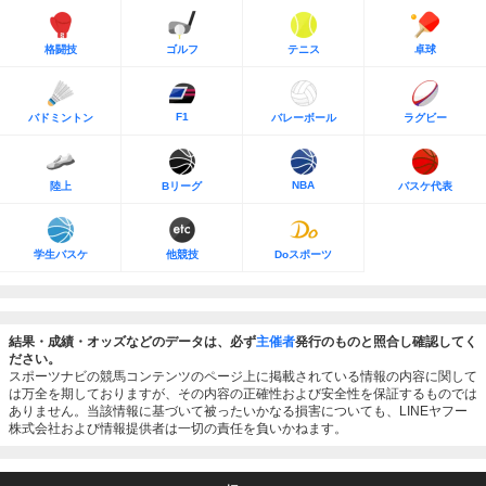
格闘技
ゴルフ
テニス
卓球
F1
バドミントン
バレーボール
ラグビー
NBA
陸上
Bリーグ
バスケ代表
学生バスケ
他競技
Doスポーツ
結果・成績・オッズなどのデータは、必ず
主催者
発行のものと照合し確認してく
ださい。
スポーツナビの競馬コンテンツのページ上に掲載されている情報の内容に関して
は万全を期しておりますが、その内容の正確性および安全性を保証するものでは
ありません。当該情報に基づいて被ったいかなる損害についても、LINEヤフー
株式会社および情報提供者は一切の責任を負いかねます。