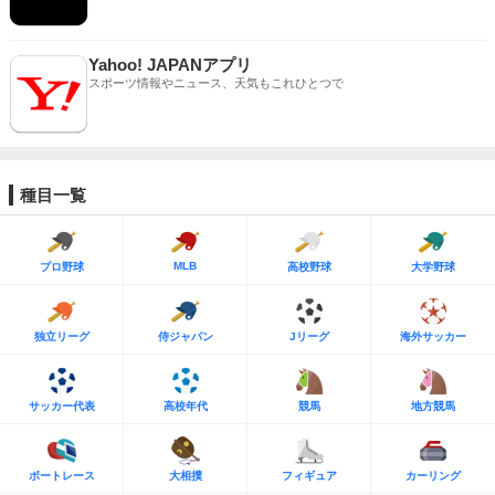
Yahoo! JAPANアプリ
スポーツ情報やニュース、天気もこれひとつで
種目一覧
MLB
プロ野球
高校野球
大学野球
独立リーグ
侍ジャパン
Jリーグ
海外サッカー
サッカー代表
高校年代
競馬
地方競馬
ボートレース
大相撲
フィギュア
カーリング