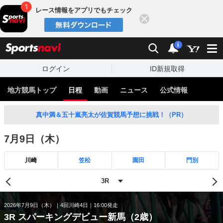
レース情報をアプリでもチェック
閉じる
スポーツナビ
検索
通知
i
ログイン
ID新規取得
地方競馬トップ
日程
動画
ニュース
公式情報
真中満＆五十嵐亮太が佐賀競馬予想に挑戦！（PR）
7月9日（木）
川崎
笠松
園田
門別
2026年7月9日（木）
4回川崎4日
16:00発走
3R スパーキングデビュー新馬（2歳）