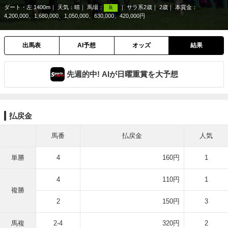
ダート・左 1400m
天気：
晴
馬場：
サラ系2歳
2歳
本賞金：
良
4,200,000、1,680,000、1,050,000、630,000、420,000円
出馬表
AI予想
オッズ
結果
先週的中! AIが日曜重賞を大予想
払戻金
馬番
払戻金
人気
単勝
4
160円
1
4
110円
1
複勝
2
150円
3
馬複
2-4
320円
2