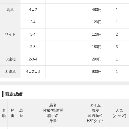
馬単
4→2
480円
1
2-4
120円
1
ワイド
3-4
120円
2
2-3
180円
3
３連複
2-3-4
290円
1
３連単
4→2→3
900円
1
競走成績
馬名
タイム
着
枠
馬
性齢/馬体重
着差
人気
順
番
番
騎手名
通過順位
(オッズ)
斤量
上3Fタイム