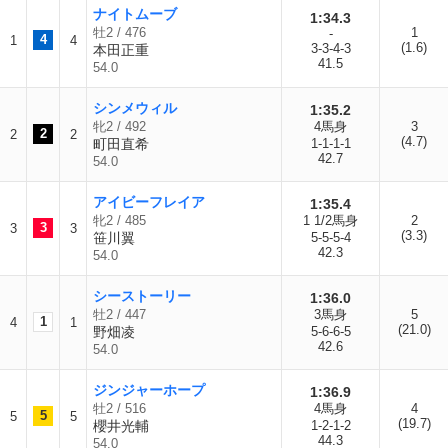
ナイトムーブ
1:34.3
牡2 / 476
1
-
4
1
4
(1.6)
3-3-4-3
本田正重
41.5
54.0
シンメウィル
1:35.2
牝2 / 492
4馬身
3
2
2
2
(4.7)
町田直希
1-1-1-1
42.7
54.0
アイビーフレイア
1:35.4
牝2 / 485
1 1/2馬身
2
3
3
3
(3.3)
笹川翼
5-5-5-4
42.3
54.0
シーストーリー
1:36.0
牡2 / 447
3馬身
5
1
4
1
(21.0)
野畑凌
5-6-6-5
42.6
54.0
ジンジャーホープ
1:36.9
牡2 / 516
4馬身
4
5
5
5
(19.7)
櫻井光輔
1-2-1-2
44.3
54.0