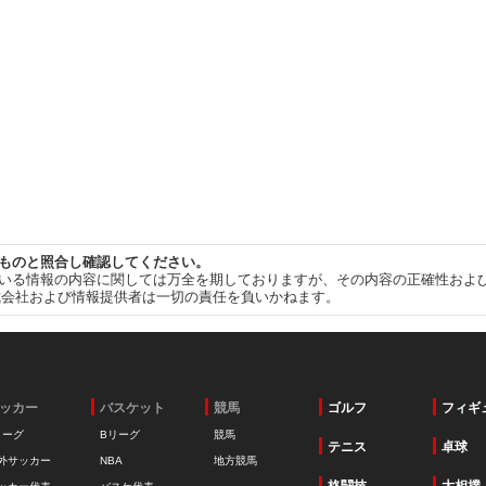
ものと照合し確認してください。
いる情報の内容に関しては万全を期しておりますが、その内容の正確性およ
式会社および情報提供者は一切の責任を負いかねます。
ッカー
バスケット
競馬
ゴルフ
フィギ
リーグ
Bリーグ
競馬
テニス
卓球
外サッカー
NBA
地方競馬