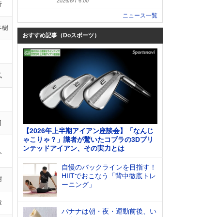
2026/8/7 6:00
行
ニュース一覧
冬樹
おすすめ記事（Doスポーツ）
弘
司
【2026年上半期アイアン座談会】「なんじ
ゃこりゃ？」識者が驚いたコブラの3Dプリ
ンテッドアイアン、その実力とは
人
自慢のバックラインを目指す！
HIITでおこなう「背中徹底トレ
樹
ーニング」
章
バナナは朝・夜・運動前後、い