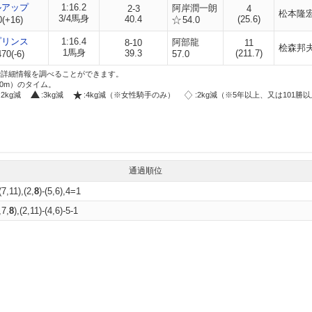
ルアップ
1:16.2
阿岸潤一朗
2-3
4
松本隆
3/4馬身
40.4
(25.6)
0(+16)
54.0
プリンス
1:16.4
阿部龍
8-10
11
桧森邦
1馬身
39.3
(211.7)
70(-6)
57.0
i」で詳細情報を調べることができます。
00m）のタイム。
:2kg減
:3kg減
:4kg減（※女性騎手のみ）
:2kg減（※5年以上、又は101勝
通過順位
(7,11),(2,
8
)-(5,6),4=1
,7,
8
),(2,11)-(4,6)-5-1