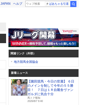
! JAPAN
ヘルプ
ばあちゃる引退
検索
関連リンク（外部）
地方競馬全国協会
新着ニュース
【園田競馬・今日の世麗】 ６日
のメインを制して今年の５５勝
目！ ７日は１Ｒ自厩舎ヴァン
ガルダに気合十分
馬トク報知
2026/8/7 9:40