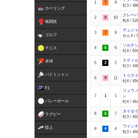
1
7
8
牡3 / 486
カーリング
クレー
2
8
10
牝4 / 520
格闘技
デュジ
3
7
9
ゴルフ
せん4 / 5
ソルナ
4
6
6
テニス
牡4 / 504
スティ
卓球
5
2
2
牡3 / 440
バドミントン
トゥス
6
8
11
牡4 / 494
F1
リュウ
7
1
1
ン
バレーボール
牡4 / 46
タイセ
8
6
7
ラグビー
牡3 / 49
ワイン
陸上
9
4
4
牝3 / 466