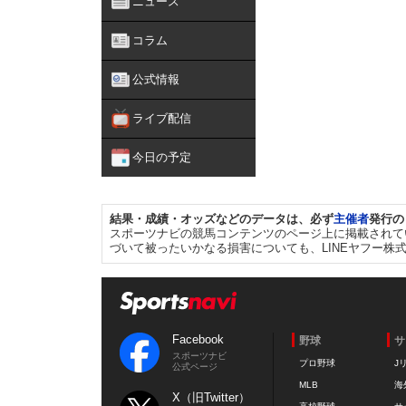
ニュース
コラム
公式情報
ライブ配信
今日の予定
結果・成績・オッズなどのデータは、必ず
主催者
発行の
スポーツナビの競馬コンテンツのページ上に掲載されて
づいて被ったいかなる損害についても、LINEヤフー株
Facebook
野球
サ
スポーツナビ
プロ野球
J
公式ページ
MLB
海
X（旧Twitter）