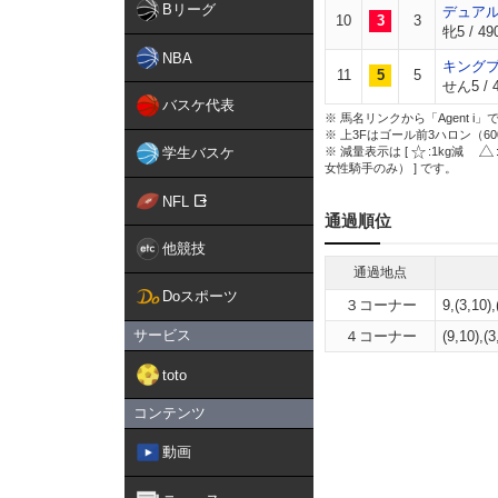
Bリーグ
デュア
10
3
3
牝5 / 49
NBA
キング
11
5
5
せん5 / 4
バスケ代表
※ 馬名リンクから「Agent 
※ 上3Fはゴール前3ハロン（6
学生バスケ
※ 減量表示は [
:1kg減
女性騎手のみ） ] です。
NFL
通過順位
他競技
通過地点
Doスポーツ
３コーナー
9,(3,10),
サービス
４コーナー
(9,10),(3
toto
コンテンツ
動画