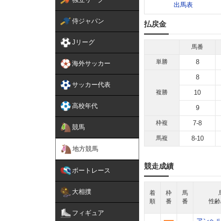
出馬表
侍ジャパン
払戻金
Jリーグ
馬番
単勝
8
海外サッカー
8
サッカー代表
複勝
10
高校年代
9
枠複
7-8
競馬
馬複
8-10
地方競馬
競走成績
ボートレース
大相撲
着
枠
馬
順
番
番
性齢
フィギュア
アンヘ