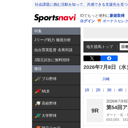
社会課題に挑む活動を知って、共感できる支援先を見つ
IDでもっと便利に
新規取得
ログイン
ボーナスセレク
特集
Jリーグ戦力 徹底分析
地方競馬トップ
日
仙台育英監督 名将対談
J国立試合に無料招待
2026年7月8日（水
種目
プロ野球
川崎
1R
2R
3R
4R
MLB
2026年7月
高校野球
第54回
9R
ダート・右・外
大学野球
650,000、18
独立リーグ