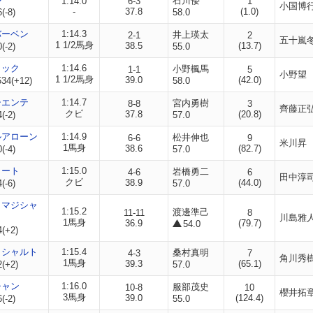
石川倭
1:14.0
6-3
1
小国博
-
37.8
(1.0)
(-8)
58.0
バーベン
1:14.3
井上瑛太
2-1
2
五十嵐
1 1/2馬身
38.5
(13.7)
(-2)
55.0
ャック
1:14.6
小野楓馬
1-1
5
小野望
1 1/2馬身
39.0
(42.0)
34(+12)
58.0
シエンテ
1:14.7
宮内勇樹
8-8
3
齊藤正
クビ
37.8
(20.8)
(-2)
57.0
ルアローン
1:14.9
松井伸也
6-6
9
米川昇
1馬身
38.6
(82.7)
(-4)
57.0
イート
1:15.0
岩橋勇二
4-6
6
田中淳
クビ
38.9
(44.0)
(-6)
57.0
ノマジシャ
1:15.2
渡邊準己
11-11
8
川島雅
1馬身
36.9
(79.7)
54.0
4(+2)
イシャルト
1:15.4
桑村真明
4-3
7
角川秀
1馬身
39.3
(65.1)
2(+2)
57.0
チャン
1:16.0
服部茂史
10-8
10
櫻井拓
3馬身
39.0
(124.4)
(-2)
55.0