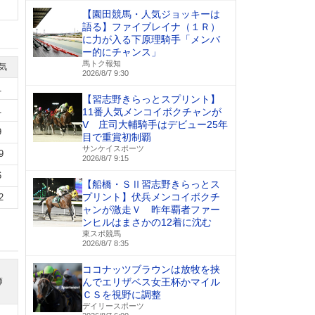
【園田競馬・人気ジョッキーは
語る】ファイブレイナ（１Ｒ）
に力が入る下原理騎手「メンバ
ー的にチャンス」
馬トク報知
気
2026/8/7 9:30
1
【習志野きらっとスプリント】
1
11番人気メンコイボクチャンが
V 庄司大輔騎手はデビュー25年
9
目で重賞初制覇
サンケイスポーツ
9
2026/8/7 9:15
6
【船橋・ＳⅡ習志野きらっとス
プリント】伏兵メンコイボクチ
2
ャンが激走Ｖ 昨年覇者ファー
ンヒルはまさかの12着に沈む
東スポ競馬
2026/8/7 8:35
ココナッツブラウンは放牧を挟
師
んでエリザベス女王杯かマイル
ＣＳを視野に調整
デイリースポーツ