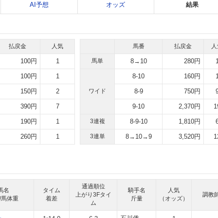
AI予想
オッズ
結果
払戻金
人気
馬番
払戻金
人
100円
1
馬単
8→10
280円
100円
1
8-10
160円
150円
2
ワイド
8-9
750円
390円
7
9-10
2,370円
1
190円
1
3連複
8-9-10
1,810円
260円
1
3連単
8→10→9
3,520円
1
通過順位
馬名
タイム
騎手名
人気
上がり3Fタイ
調教
/馬体重
着差
斤量
（オッズ）
ム
ル