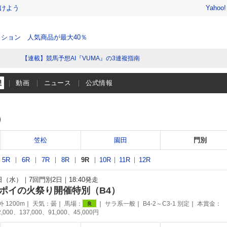
けよう
Yahoo
ション 人気商品が最大40％
【連載】競馬予想AI『VUMA』の3連複指南
程
動画
ニュース
公式情報
）
笠松
園田
門別
5R
6R
7R
8R
9R
10R
11R
12R
8日（水）
7回門別2日
18:40発走
アポイの火祭り開催特別（B4）
 1200m
天気：
曇
馬場：
サラ系一般
B4-2～C3-1 別定
本賞金：
良
2,000、137,000、91,000、45,000円