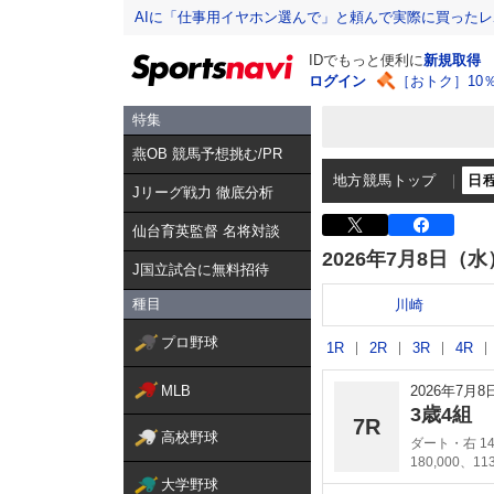
AIに「仕事用イヤホン選んで」と頼んで実際に買った
IDでもっと便利に
新規取得
ログイン
［おトク］10
特集
燕OB 競馬予想挑む/PR
地方競馬トップ
日
Jリーグ戦力 徹底分析
仙台育英監督 名将対談
2026年7月8日（水
J国立試合に無料招待
種目
川崎
プロ野球
1R
2R
3R
4R
MLB
2026年7月
3歳4組
7R
高校野球
ダート・右 14
180,000、11
大学野球