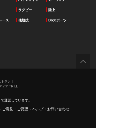
ラグビー
陸上
レース
他競技
Doスポーツ
ストラン
ィア TRILL
力して運営しています。
-
ご意見・ご要望
-
ヘルプ・お問い合わせ