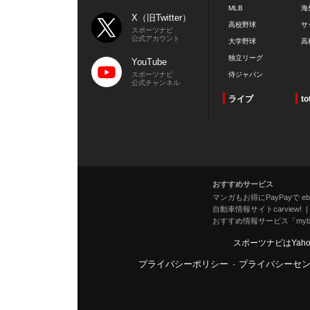
MLB
海
X（旧Twitter）
高校野球
サ
スポーツナビ
公式アカウント
大学野球
高
独立リーグ
YouTube
スポーツナビ
侍ジャパン
公式チャンネル
ライブ
to
おすすめサービス
マンガもお得にPayPayで eboo
自動車情報サイトcarview!
おすすめ情報サービス「mybe
スポーツナビはYah
プライバシーポリシー
-
プライバシーセ