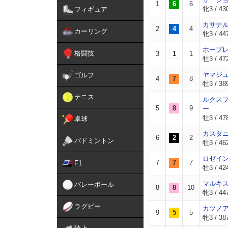
1
6
6
牝3 / 430
フィギュア
カサナ
2
4
4
カーリング
牝3 / 447
ホープ
格闘技
3
1
1
牡3 / 472
ヤマジ
ゴルフ
4
7
8
牡3 / 389
テニス
ルクス
5
8
9
ー
牡3 / 478
卓球
カスタ
6
2
2
バドミントン
牡3 / 462
ロゼイ
7
7
7
F1
牡3 / 424
マルキ
バレーボール
8
8
10
牝3 / 44
ラグビー
カツノ
9
5
5
牝3 / 38