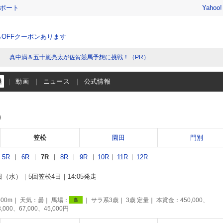
レポート
Yahoo
％OFFクーポンあります
真中満＆五十嵐亮太が佐賀競馬予想に挑戦！（PR）
程
動画
ニュース
公式情報
）
笠松
園田
門別
5R
6R
7R
8R
9R
10R
11R
12R
8日（水）
5回笠松4日
14:05発走
00m
天気：
曇
馬場：
サラ系3歳
3歳 定量
本賞金：450,000、
良
3,000、67,000、45,000円