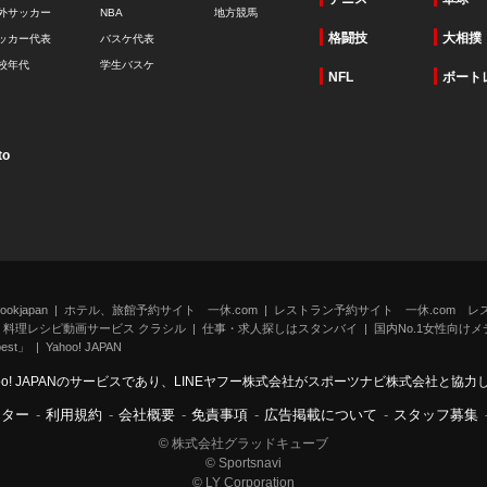
外サッカー
NBA
地方競馬
格闘技
大相撲
ッカー代表
バスケ代表
校年代
学生バスケ
NFL
ボート
to
kjapan
ホテル、旅館予約サイト 一休.com
レストラン予約サイト 一休.com レ
料理レシピ動画サービス クラシル
仕事・求人探しはスタンバイ
国内No.1女性向けメデ
st」
Yahoo! JAPAN
oo! JAPANのサービスであり、LINEヤフー株式会社がスポーツナビ株式会社と協
ンター
-
利用規約
-
会社概要
-
免責事項
-
広告掲載について
-
スタッフ募集
© 株式会社グラッドキューブ
© Sportsnavi
© LY Corporation