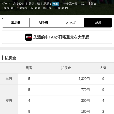
ダート・左 1400m
天気：
晴
馬場：
サラ系一般
C2
本賞金：
稍重
1,000,000、400,000、250,000、150,000、100,000円
出馬表
AI予想
オッズ
結果
先週的中! AIが日曜重賞を大予想
払戻金
馬番
払戻金
人気
単勝
5
4,320円
9
5
770円
9
複勝
4
300円
4
8
160円
2