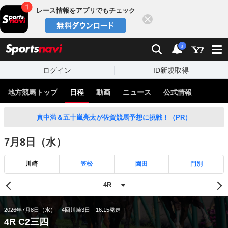
レース情報をアプリでもチェック
閉じる
スポーツナビ
検索
通知
i
ログイン
ID新規取得
地方競馬トップ
日程
動画
ニュース
公式情報
真中満＆五十嵐亮太が佐賀競馬予想に挑戦！（PR）
7月8日（水）
川崎
笠松
園田
門別
2026年7月8日（水）
4回川崎3日
16:15発走
4R C2三四