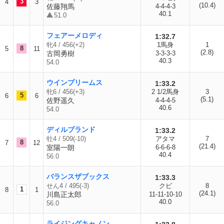
3
4
3
(10.4)
佐藤翔馬
4-4-4-3
40.1
51.0
フェアーメロディ
1:32.7
牝4 / 456(+2)
1馬身
1
8
5
11
(2.8)
古岡勇樹
3-3-3-3
40.3
54.0
ウインプリームス
1:33.2
牝6 / 456(+3)
2 1/2馬身
3
5
6
6
(5.1)
佐野遥久
4-4-4-5
40.6
54.0
ディルブランド
1:33.2
牡4 / 509(-10)
アタマ
7
8
7
12
(21.4)
室陽一朗
6-6-6-8
40.4
56.0
バランスザブックス
1:33.3
せん4 / 495(-3)
クビ
8
1
8
1
(24.1)
川島正太郎
11-11-10-10
40.0
56.0
ライジングキャノン