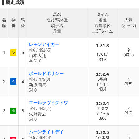
競走成績
馬名
タイム
着
枠
馬
性齢/馬体重
着差
人気
順
番
番
騎手名
通過順位
(オッズ)
斤量
上3Fタイム
レモンアイカー
1:31.8
牝6 / 491(-5)
9
-
5
1
5
(43.2)
1-2-1-1
山本大翔
39.6
51.0
ボールドポリシー
1:32.4
牝4 / 479(0)
3馬身
4
4
2
4
(6.5)
新原周馬
1-1-1-1
40.4
54.0
エールラヴィクトワ
1:32.4
牝4 / 443(-1)
アタマ
2
6
3
8
(4.2)
矢野貴之
7-7-6-5
39.6
54.0
ムーンライトデイ
1:32.5
牝5 / 464(-4)
1/2馬身
5