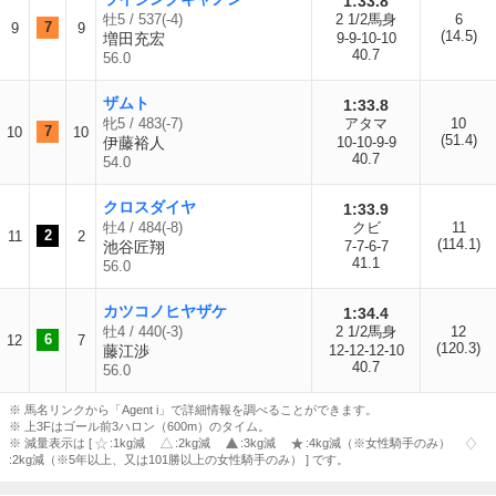
1:33.8
牡5 / 537(-4)
2 1/2馬身
6
7
9
9
(14.5)
増田充宏
9-9-10-10
40.7
56.0
ザムト
1:33.8
牝5 / 483(-7)
アタマ
10
7
10
10
(51.4)
伊藤裕人
10-10-9-9
40.7
54.0
クロスダイヤ
1:33.9
牡4 / 484(-8)
クビ
11
2
11
2
(114.1)
池谷匠翔
7-7-6-7
41.1
56.0
カツコノヒヤザケ
1:34.4
牡4 / 440(-3)
2 1/2馬身
12
6
12
7
(120.3)
藤江渉
12-12-12-10
40.7
56.0
※ 馬名リンクから「Agent i」で詳細情報を調べることができます。
※ 上3Fはゴール前3ハロン（600m）のタイム。
※ 減量表示は [
:1kg減
:2kg減
:3kg減
:4kg減（※女性騎手のみ）
:2kg減（※5年以上、又は101勝以上の女性騎手のみ） ] です。