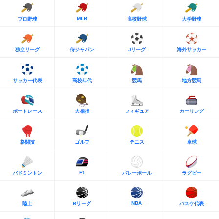
MLB
プロ野球
高校野球
大学野球
独立リーグ
侍ジャパン
Jリーグ
海外サッカー
サッカー代表
高校年代
競馬
地方競馬
ボートレース
大相撲
フィギュア
カーリング
格闘技
ゴルフ
テニス
卓球
F1
バドミントン
バレーボール
ラグビー
NBA
陸上
Bリーグ
バスケ代表