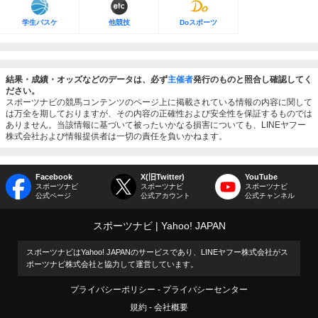
学生バスケ
他競技
Doスポーツ
結果・成績・オッズなどのデータは、必ず
主催者
発行のものと照合し確認してく
ださい。
スポーツナビの競馬コンテンツのページ上に掲載されている情報の内容に関して
は万全を期しておりますが、その内容の正確性および安全性を保証するものでは
ありません。当該情報に基づいて被ったいかなる損害についても、LINEヤフー
株式会社および情報提供者は一切の責任を負いかねます。
Facebook
X(旧Twitter)
YouTube
スポーツナビ
スポーツナビ
スポーツナビ
公式ページ
公式アカウント
公式チャンネル
スポーツナビ
Yahoo! JAPAN
スポーツナビはYahoo! JAPANのサービスであり、LINEヤフー株式会社がス
ポーツナビ株式会社と協力して運営しています。
プライバシーポリシー
プライバシーセンター
規約
会社概要