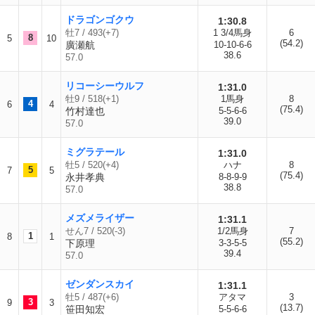
ドラゴンゴクウ
1:30.8
牡7 / 493(+7)
1 3/4馬身
6
8
5
10
(54.2)
廣瀬航
10-10-6-6
38.6
57.0
リコーシーウルフ
1:31.0
牡9 / 518(+1)
1馬身
8
4
6
4
(75.4)
竹村達也
5-5-6-6
39.0
57.0
ミグラテール
1:31.0
牡5 / 520(+4)
ハナ
8
5
7
5
(75.4)
永井孝典
8-8-9-9
38.8
57.0
メズメライザー
1:31.1
せん7 / 520(-3)
1/2馬身
7
1
8
1
(55.2)
下原理
3-3-5-5
39.4
57.0
ゼンダンスカイ
1:31.1
牡5 / 487(+6)
アタマ
3
3
9
3
(13.7)
笹田知宏
5-5-6-6