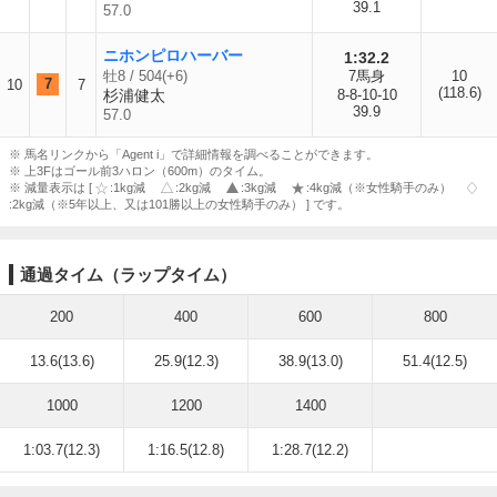
39.1
57.0
ニホンピロハーバー
1:32.2
牡8 / 504(+6)
7馬身
10
7
10
7
(118.6)
杉浦健太
8-8-10-10
39.9
57.0
※ 馬名リンクから「Agent i」で詳細情報を調べることができます。
※ 上3Fはゴール前3ハロン（600m）のタイム。
※ 減量表示は [
:1kg減
:2kg減
:3kg減
:4kg減（※女性騎手のみ）
:2kg減（※5年以上、又は101勝以上の女性騎手のみ） ] です。
通過タイム（ラップタイム）
200
400
600
800
13.6(13.6)
25.9(12.3)
38.9(13.0)
51.4(12.5)
1000
1200
1400
1:03.7(12.3)
1:16.5(12.8)
1:28.7(12.2)