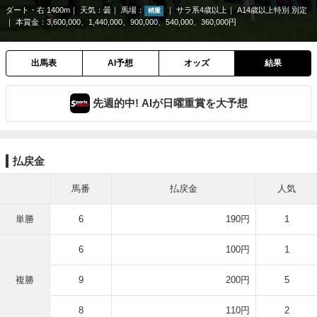
ダート・右 1400m
天気：
曇
馬場：
サラ系4歳以上
A14歳以上特別 別定
稍重
本賞金：3,600,000、1,440,000、900,000、540,000、360,000円
出馬表
AI予想
オッズ
結果
先週的中! AIが日曜重賞を大予想
払戻金
馬番
払戻金
人気
単勝
6
190円
1
6
100円
1
複勝
9
200円
5
8
110円
2