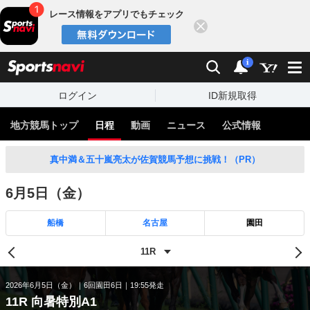
レース情報をアプリでもチェック
閉じる
スポーツナビ
検索
通知
i
ログイン
ID新規取得
地方競馬トップ
日程
動画
ニュース
公式情報
真中満＆五十嵐亮太が佐賀競馬予想に挑戦！（PR）
6月5日（金）
船橋
名古屋
園田
2026年6月5日（金）
6回園田6日
19:55発走
11R 向暑特別A1