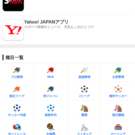
Yahoo! JAPANアプリ
スポーツ情報やニュース、天気もこれひとつで
種目一覧
MLB
プロ野球
高校野球
大学野球
独立リーグ
侍ジャパン
Jリーグ
海外サッカー
サッカー代表
高校年代
競馬
地方競馬
ボートレース
大相撲
フィギュア
カーリング