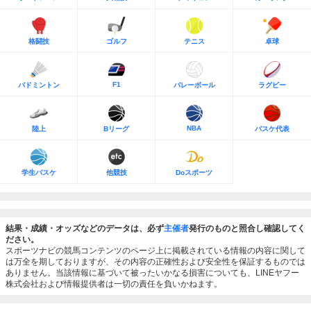
格闘技
ゴルフ
テニス
卓球
F1
バドミントン
バレーボール
ラグビー
NBA
陸上
Bリーグ
バスケ代表
学生バスケ
他競技
Doスポーツ
結果・成績・オッズなどのデータは、必ず
主催者
発行のものと照合し確認してく
ださい。
スポーツナビの競馬コンテンツのページ上に掲載されている情報の内容に関して
は万全を期しておりますが、その内容の正確性および安全性を保証するものでは
ありません。当該情報に基づいて被ったいかなる損害についても、LINEヤフー
株式会社および情報提供者は一切の責任を負いかねます。