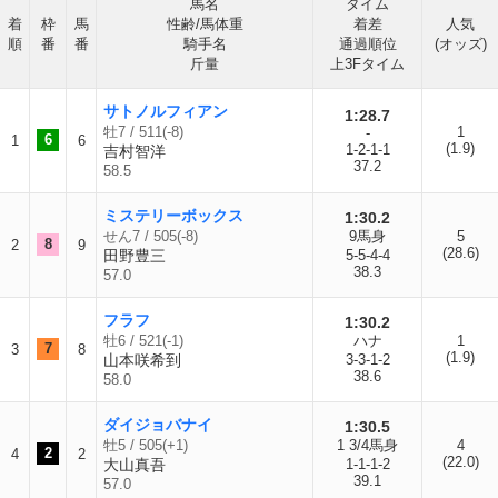
馬名
タイム
着
枠
馬
性齢/馬体重
着差
人気
順
番
番
騎手名
通過順位
(オッズ)
斤量
上3Fタイム
サトノルフィアン
1:28.7
牡7 / 511(-8)
1
-
6
1
6
(1.9)
1-2-1-1
吉村智洋
37.2
58.5
ミステリーボックス
1:30.2
せん7 / 505(-8)
9馬身
5
8
2
9
(28.6)
田野豊三
5-5-4-4
38.3
57.0
フラフ
1:30.2
牡6 / 521(-1)
ハナ
1
7
3
8
(1.9)
山本咲希到
3-3-1-2
38.6
58.0
ダイジョバナイ
1:30.5
牡5 / 505(+1)
1 3/4馬身
4
2
4
2
(22.0)
大山真吾
1-1-1-2
39.1
57.0