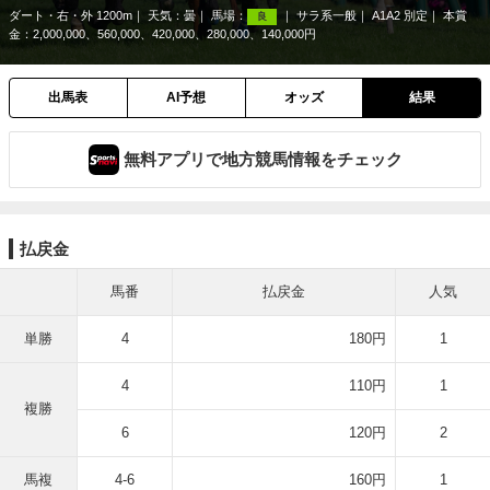
ダート・右・外 1200m
天気：
曇
馬場：
サラ系一般
A1A2 別定
本賞
良
金：2,000,000、560,000、420,000、280,000、140,000円
出馬表
AI予想
オッズ
結果
無料アプリで地方競馬情報をチェック
払戻金
馬番
払戻金
人気
単勝
4
180円
1
4
110円
1
複勝
6
120円
2
馬複
4-6
160円
1