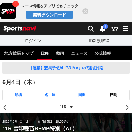
レース情報をアプリでもチェック
閉じる
スポーツナビ
検索
通知
i
ログイン
ID新規取得
地方競馬トップ
日程
動画
ニュース
公式情報
【連載】競馬予想AI『VUMA』の3連複指南
6月4日（木）
船橋
名古屋
園田
門別
2026年6月4日（木）
4回門別5日
19:50発走
11R 雪印種苗BFMP特別（A1）