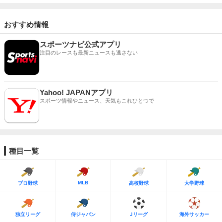
おすすめ情報
スポーツナビ公式アプリ
注目のレースも最新ニュースも逃さない
Yahoo! JAPANアプリ
スポーツ情報やニュース、天気もこれひとつで
種目一覧
MLB
プロ野球
高校野球
大学野球
独立リーグ
侍ジャパン
Jリーグ
海外サッカー