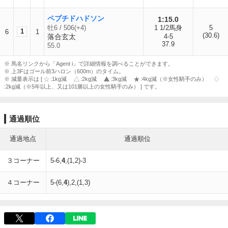
ペプチドハドソン
1:15.0
牡6 / 506(+4)
1 1/2馬身
5
1
6
1
(30.6)
落合玄太
4-5
37.9
55.0
※ 馬名リンクから「Agent i」で詳細情報を調べることができます。
※ 上3Fはゴール前3ハロン（600m）のタイム。
※ 減量表示は [
:1kg減
:2kg減
:3kg減
:4kg減（※女性騎手のみ）
:2kg減（※5年以上、又は101勝以上の女性騎手のみ） ] です。
通過順位
通過地点
通過順位
３コーナー
5-6,
4
,(1,2)-3
４コーナー
5-(6,
4
),2,(1,3)