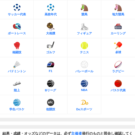
サッカー代表
高校年代
競馬
地方競馬
ボートレース
大相撲
フィギュア
カーリング
格闘技
ゴルフ
テニス
卓球
F1
バドミントン
バレーボール
ラグビー
NBA
陸上
Bリーグ
バスケ代表
学生バスケ
他競技
Doスポーツ
結果・成績・オッズなどのデータは、必ず
主催者
発行のものと照合し確認してく