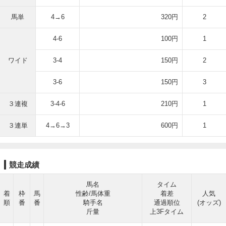
馬単
4→6
320円
2
4-6
100円
1
ワイド
3-4
150円
2
3-6
150円
3
３連複
3-4-6
210円
1
３連単
4→6→3
600円
1
競走成績
馬名
タイム
着
枠
馬
性齢/馬体重
着差
人気
順
番
番
騎手名
通過順位
(オッズ)
斤量
上3Fタイム