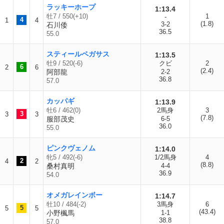
ラッキーホープ
1:13.4
牡7 / 550(+10)
1
-
4
1
4
(1.8)
3-2
石川倭
36.5
55.0
スティールペガサス
1:13.5
牡9 / 520(-6)
クビ
2
6
2
6
(2.4)
阿部龍
2-2
36.8
57.0
カッパギ
1:13.9
牡6 / 462(0)
2馬身
3
3
3
3
(7.8)
服部茂史
6-5
36.0
55.0
ピンクヴェノム
1:14.0
牝5 / 492(-6)
1/2馬身
4
2
4
2
(8.8)
桑村真明
4-4
36.9
54.0
オメガレインボー
1:14.7
牡10 / 484(-2)
3馬身
6
5
5
5
(43.4)
小野楓馬
1-1
38.8
57.0